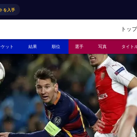
トを入手
トッ
チケット
結果
順位
選手
写真
タイト