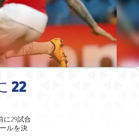
22
に29試合
ールを決