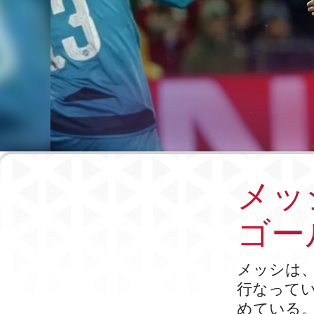
メッ
ゴー
メッシは、
行なって
めている