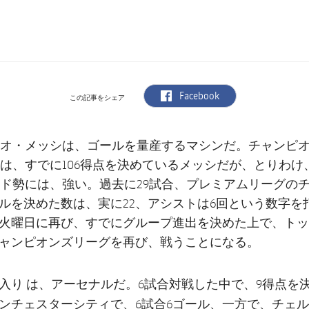
label.aria.facebook
Facebook
この記事をシェア
オ・メッシは、ゴールを量産するマシンだ。チャンピ
は、すでに106得点を決めているメッシだが、とりわけ
ド勢には、強い。過去に29試合、プレミアムリーグの
ルを決めた数は、実に22、アシストは6回という数字を
火曜日に再び、すでにグループ進出を決めた上で、トッ
ャンピオンズリーグを再び、戦うことになる。
アーセナル
入り は、
だ。6試合対戦した中で、9得点を
ンチェスターシティ
チェル
で、6試合6ゴール、一方で、