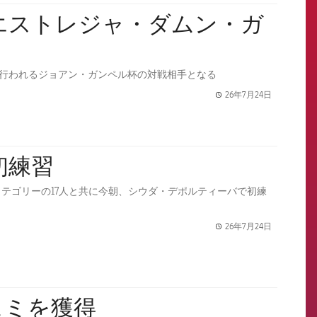
ノウで行われるジョアン・ガンペル杯の対戦相手となる
26年7月24日
label.share.
初練習
テゴリーの17人と共に今朝、シウダ・デポルティーバで初練
26年7月24日
label.share.
ェミを獲得