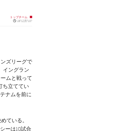
トップチーム
Published news
18?12月?10?
オンズリーグで
、イングラン
チームと戦って
打ち立ててい
テナムを前に
決めている。
シー
は10試合