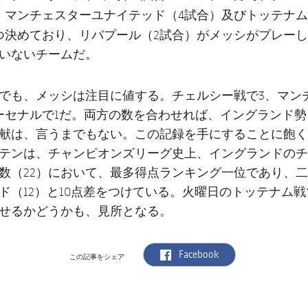
マンチェスターユナイテッド
トッテナム
。
（4試合）及び
リバプール
つ決めており、
（2試合）がメッシがプレー
いないチームだ。
でも、メッシは注目に値する。チェルシー戦で3、マン
ーセナルで1だ。両方の数を合わせれば、イングランド
献は、言うまでもない。この記録を手にすることに飽く
テンは、チャンピオンズリーグ史上、イングランドのチ
数（22）において、最多得点ランキング一位であり、
ド（12）と10点差をつけている。火曜日のトッテナム
せるかどうかも、見所となる。
label.aria.facebook
Facebook
この記事をシェア