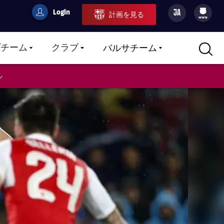
Login
JA
計画を見る
filled-badge
user
Culers
www
プチーム
クラブ
バルサチーム
LABEL.ARIA.CARETDOWN
LABEL.ARIA.CARETDOWN
LABEL.ARIA.CARETDOWN
ル