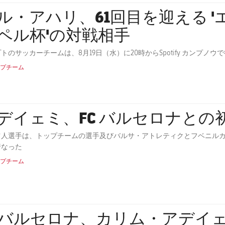
・アハリ、61回目を迎える 'エストレジャ・ダムン・ガ
ペル杯'の対戦相手
トのサッカーチームは、8月19日（水）に20時からSpotify カンプ
プチーム
デイェミ、FC バルセロナとの
ツ人選手は、トップチームの選手及びバルサ・アトレティクとフベニルカ
行なった
プチーム
Cバルセロナ、カリム・アデイ