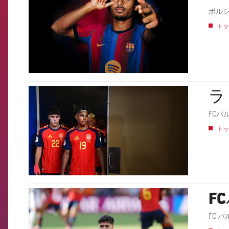
ボル
トッ
ラ
FCB Barcelona badge
FCバ
トッ
F
FCB Barcelona badge