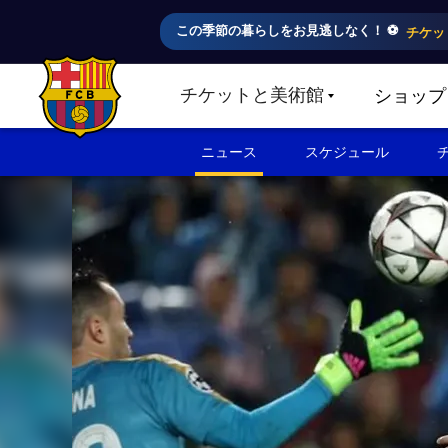
この季節の暮らしをお見逃しなく！ ⚽️
チケッ
チケットと美術館
ショップ
LABEL.SHARE.CARETDOWN
FC Barcelona club badge
ニュース
スケジュール