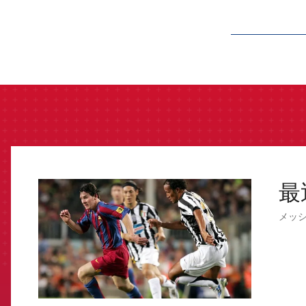
label.aria.barcelon
最
FCB Barcelona badge
メッ