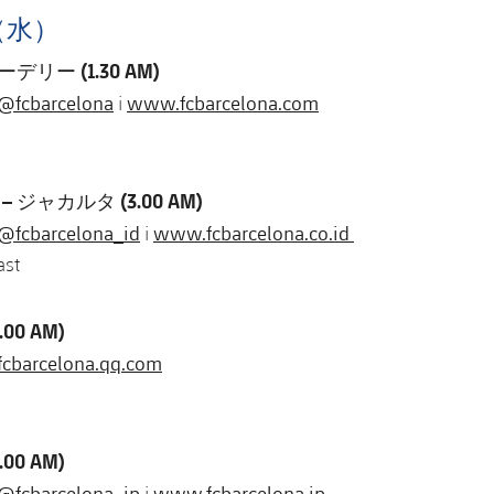
日（水）
デリー (1.30 AM)
@fcbarcelona
www.fcbarcelona.com
i
 ジャカルタ (3.00 AM)
@fcbarcelona_id
www.fcbarcelona.co.id
i
ast
00 AM)
fcbarcelona.qq.com
00 AM)
@fcbarcelona_jp
www.fcbarcelona.jp
i