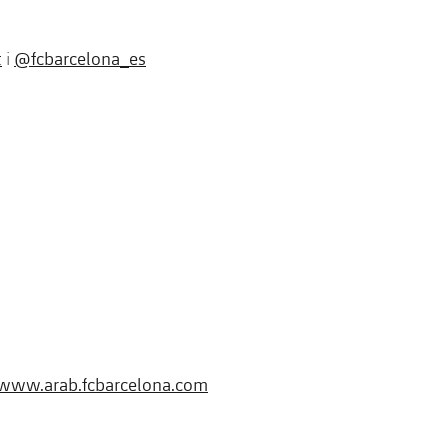
t
@fcbarcelona_es
i
www.arab.fcbarcelona.com