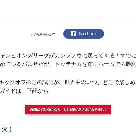
label.aria.facebook
Facebook
この記事をシェア
ャンピオンズリーグがカンプノウに戻ってくる！すでに
めているバルサだが、トッテナムを前にホームでの勝
時キックオフのこの試合が、世界中のいつ、どこで楽し
ガイドは、下記から。
VENEZ VOIR BARÇA - TOTTENHAM AU CAMP NOU !
日（火）