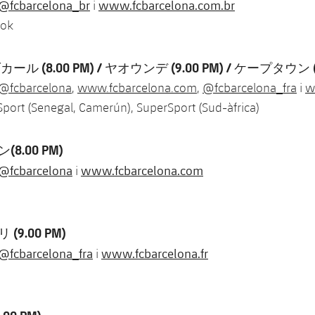
@fcbarcelona_br
www.fcbarcelona.com.br
i
ook
ル (8.00 PM) / ヤオウンデ (9.00 PM) / ケープタウン (1
@fcbarcelona
,
www.fcbarcelona.com
,
@fcbarcelona_fra
i
w
port (Senegal, Camerún), SuperSport (Sud-àfrica)
(8.00 PM)
@fcbarcelona
www.fcbarcelona.com
i
(9.00 PM)
@fcbarcelona_fra
www.fcbarcelona.fr
i