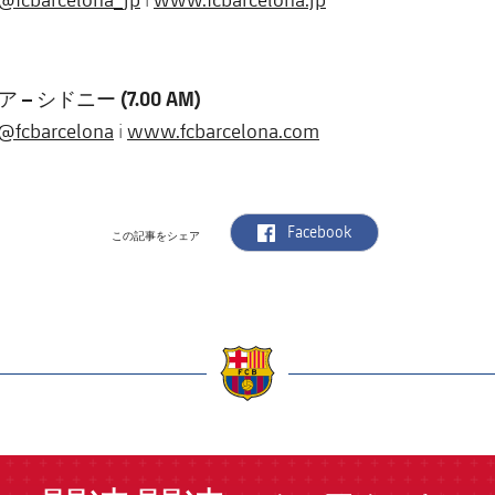
 シドニー (7.00 AM)
@fcbarcelona
www.fcbarcelona.com
i
label.aria.facebook
Facebook
この記事をシェア
a