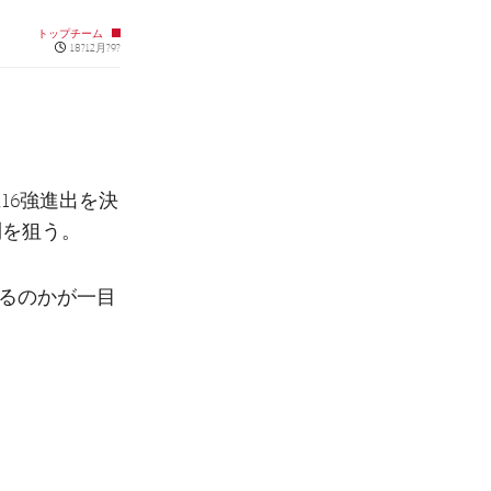
トップチーム
Published news
18?12月?9?
16強進出を決
利を狙う。
めるのかが一目