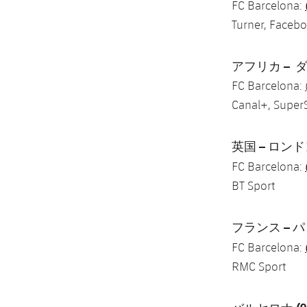
FC Barcelona:
Turner, Faceb
アフリカ – ダカー
FC Barcelona:
Canal+, SuperS
英国 – ロンドン
FC Barcelona:
BT Sport
フランス – パリ 
FC Barcelona:
RMC Sport