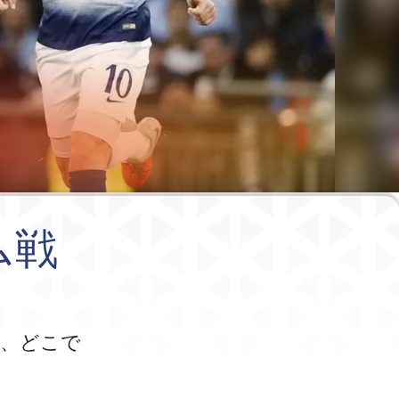
ム戦
つ、どこで