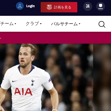
Login
JA
計画を見る
filled-badge
user
Culers
www
プチーム
クラブ
バルサチーム
LABEL.ARIA.CARETDOWN
LABEL.ARIA.CARETDOWN
LABEL.ARIA.CARETDOWN
ル