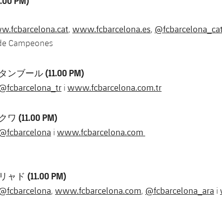
00 PM)
.fcbarcelona.cat
www.fcbarcelona.es
@fcbarcelona_ca
,
,
 de Campeones
ンブール (11.00 PM)
@fcbarcelona_tr
www.fcbarcelona.com.tr
i
 (11.00 PM)
@fcbarcelona
www.fcbarcelona.com
i
ャド (11.00 PM)
@fcbarcelona
www.fcbarcelona.com
@fcbarcelona_ara
,
,
i