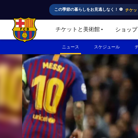
この季節の暮らしをお見逃しなく！ ⚽️
チケッ
チケットと美術館
ショップ
LABEL.SHARE.CARETDOWN
FC Barcelona club badge
ニュース
スケジュール