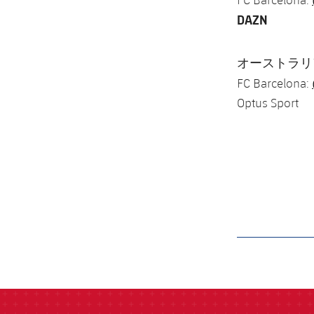
DAZN
オーストラリア –
FC Barcelona:
Optus Sport
label.aria.barcelon