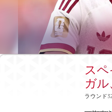
スペ
ガル
ラウンド3
www.fcbarcelona.jp