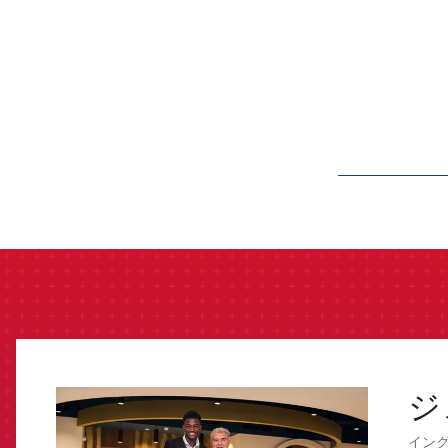
label.aria.barcelon
ジ
FCB Barcelona badge
イング