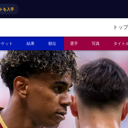
トを入手
トッ
チケット
結果
順位
選手
写真
タイト