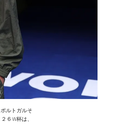
、ポルトガルそ
０２６W杯は、