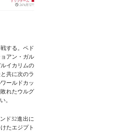
トップチーム
Published news
26?6月?27?
参戦する。ペド
ジョアン・ガル
デルイカリムの
表と共に次のラ
のワールドカッ
に敗れたウルグ
い。
ンド32進出に
分けたエジプト