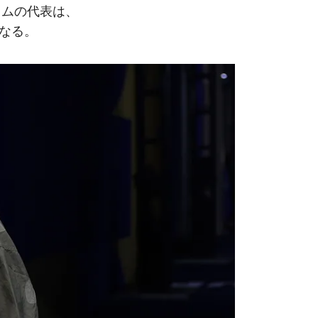
リム
の代表は、
なる。