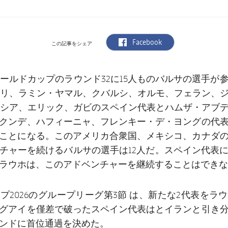
label.aria.facebook
Facebook
この記事をシェア
ールドカップのラウンド32に15人ものバルサの選手が
リ、ラミン・ヤマル、クバルシ、オルモ、フェラン、
シア、エリック、ガビのスペイン代表とハムザ・アブ
クンデ、ハフィーニャ、フレンキー・デ・ヨングの代
ことになる。このアメリカ合衆国、メキシコ、カナダ
チャーを続けるバルサの選手は12人だ。スペイン代表
ラウホは、このアドベンチャーを継続することはできな
プ2026のグループリーグ第3節 は、新たな2代表をラウ
グアイを僅差で破ったスペイン代表はとイランと引き
ンドに首位通過を決めた。