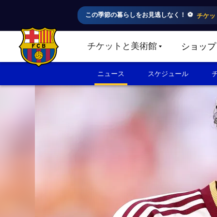
この季節の暮らしをお見逃しなく！ ⚽️
チケッ
チケットと美術館
ショップ
LABEL.SHARE.CARETDOWN
FC Barcelona club badge
ニュース
スケジュール