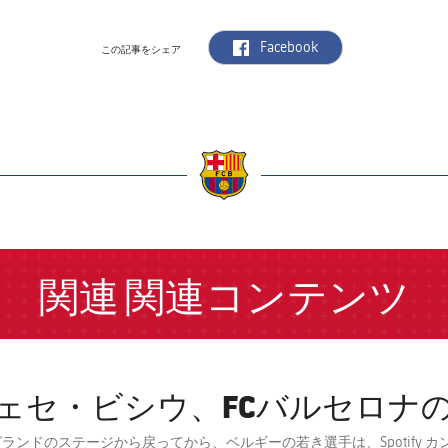
label.aria.facebook
Facebook
この記事をシェア
a
関連
関連コンテンツ
ェセ・ビシウ、FCバルセロナ
ランドのステージから戻ってから、ベルギーの若き選手は、Spotify