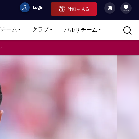
Login
JA
計画を見る
filled-badge
user
Culers
www
プチーム
クラブ
バルサチーム
LABEL.ARIA.CARETDOWN
LABEL.ARIA.CARETDOWN
LABEL.ARIA.CARETDOWN
ル