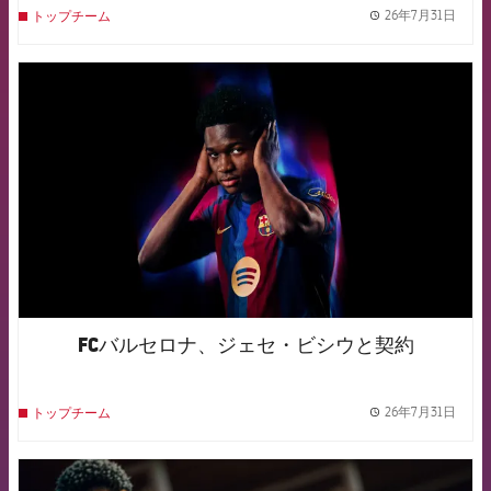
26年7月31日
トップチーム
label.
FCB Barcelona badge
FCバルセロナ、ジェセ・ビシウと契約
26年7月31日
トップチーム
label.
FCB Barcelona badge