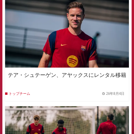
FCB Barcelona badge
テア・シュテーゲン、アヤックスにレンタル移籍
26年8月4日
トップチーム
label.
FCB Barcelona badge