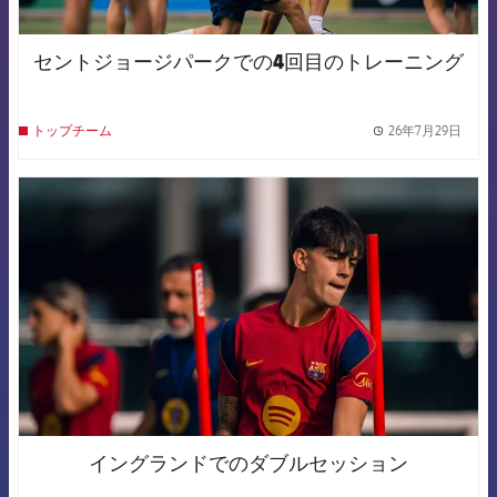
セントジョージパークでの4回目のトレーニング
26年7月29日
トップチーム
label.
FCB Barcelona badge
イングランドでのダブルセッション