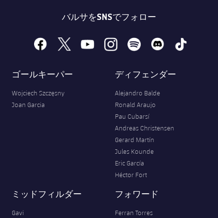
バルサをSNSでフォロー
facebook
x
youtube
instagram
spotify
discord
tiktok
ゴールキーパー
ディフェンダー
Wojciech Szczęsny
Alejandro Balde
Joan Garcia
Ronald Araujo
Pau Cubarsí
Andreas Christensen
Gerard Martín
Jules Kounde
Eric García
Héctor Fort
ミッドフィルダー
フォワード
Gavi
Ferran Torres