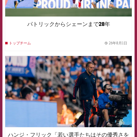
パトリックからシェーンまで28年
26年8月1日
トップチーム
label.
FCB Barcelona badge
ハンジ・フリック「若い選手たちはその優秀さを