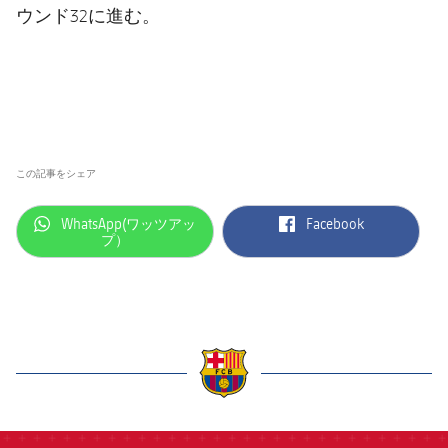
ウンド32に進む。
この記事をシェア
label.aria.whatsapp
label.aria.facebook
WhatsApp(ワッツアッ
Facebook
プ）
label.aria.barcelona