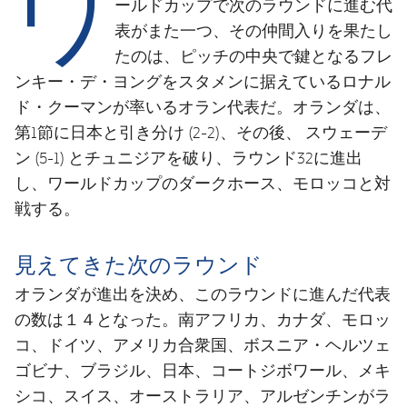
ワ
結果
ールドカップで次のラウンドに進む代
スケジュール
表がまた一つ、その仲間入りを果たし
順位表
チケット
たのは、ピッチの中央で鍵となるフレ
ンキー・デ・ヨングをスタメンに据えているロナル
結果
ド・クーマンが率いるオラン代表だ。オランダは、
第1節に日本と引き分け (2-2)、その後、 スウェーデ
順位表
ン (5-1) とチュニジアを破り、ラウンド32に進出
し、ワールドカップのダークホース、モロッコと対
戦する。
見えてきた次のラウンド
オランダが進出を決め、このラウンドに進んだ代表
の数は１４となった。南アフリカ、カナダ、モロッ
コ、ドイツ、アメリカ合衆国、ボスニア・ヘルツェ
ゴビナ、ブラジル、日本、コートジボワール、メキ
シコ、スイス、オーストラリア、アルゼンチンがラ