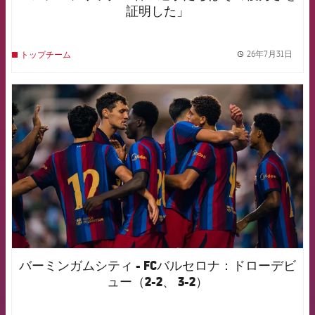
証明した」
26年7月31日
トップチーム
label.
FCB Barcelona badge
バーミンガムシティ - FCバルセロナ：ドローデビ
ュー（2-2、 3-2）