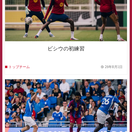
ビシウの初練習
26年8月1日
トップチーム
label.
FCB Barcelona badge