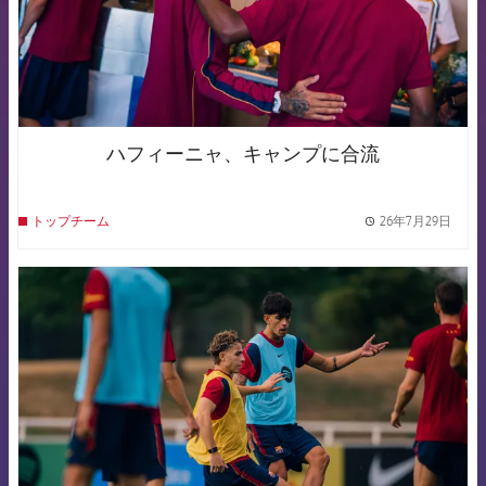
ハフィーニャ、キャンプに合流
26年7月29日
トップチーム
label.
FCB Barcelona badge