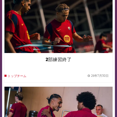
2部練習終了
26年7月30日
トップチーム
label.
FCB Barcelona badge