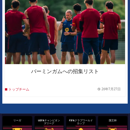
バーミンガムへの招集リスト
26年7月27日
トップチーム
label.
リーガ
UEFAチャンピオン
FIFAクラブワールド
国王杯
ズリーグ
カップ