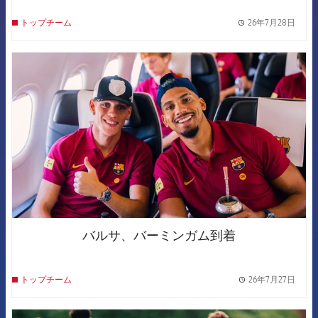
26年7月28日
トップチーム
label.
FCB Barcelona badge
バルサ、バーミンガム到着
26年7月27日
トップチーム
label.
FCB Barcelona badge