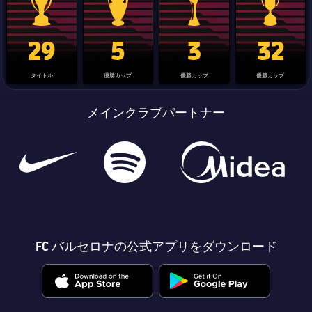
La Liga trophy
Champions League trophy
label.aria.clubworldcup
国王杯
29
5
3
32
タイトル
優勝カップ
優勝カップ
優勝カップ
メインクラブパートナー
FC バルセロナの公式アプリをダウンロード