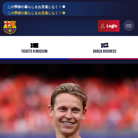
この季節の暮らしをお見逃しなく！ ⚽️
この季節の暮らしをお見逃しなく！ ⚽️
FC Barcelona club badge
ticket-full
ticket-vip
TICKETS & MUSEUM
BARÇA BUSINESS
PLUSICON
LABEL.ARIA.PLUS
トップチーム
plusicon
label.aria.plus
女子サッカー
plusicon
label.aria.plus
バルサアカデミー
plusicon
label.aria.plus
スケジュール
バルサAtlètic
plusicon
label.aria.plus
10年毎