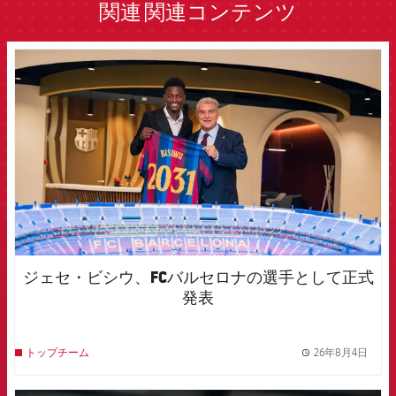
関連
関連コンテンツ
FCB Barcelona badge
ジェセ・ビシウ、FCバルセロナの選手として正式
発表
26年8月4日
トップチーム
label.