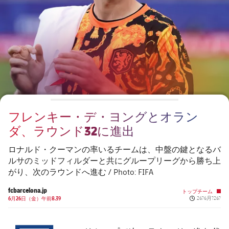
チケット
スケジュール
PLUSICON
LABEL.ARIA.PLUS
会長
plusicon
label.aria.plus
結果
チケット
トップチーム
plusicon
label.aria.plus
レジェンド
プレスパス
順位表
結果
スケジュール
PLUSICON
LABEL.ARIA.PLUS
監督
Facilities
順位表
チケット
トップチーム
plusicon
label.aria.plus
フレンキー・デ・ヨングとオラン
結果
スケジュール
ダ、ラウンド32に進出
PLUSICON
LABEL.ARIA.PLUS
順位表
チケット
ロナルド・クーマンの率いるチームは、中盤の鍵となるバ
トップチーム
plusicon
label.aria.plus
ルサのミッドフィルダーと共にグループリーグから勝ち上
がり、次のラウンドへ進む / Photo: FIFA
結果
スケジュール
PLUSICON
LABEL.ARIA.PLUS
fcbarcelona.jp
トップチーム
Published ne
順位表
6月26日（金）午前8.39
26?6月?26?
チケット
トップチーム
plusicon
label.aria.plus