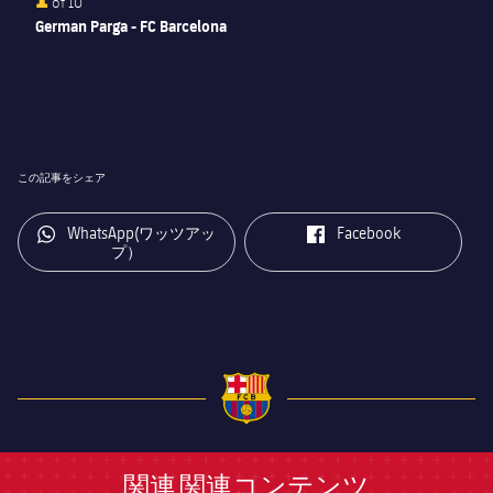
of
10
German Parga - FC Barcelona
この記事をシェア
label.aria.whatsapp
label.aria.facebook
WhatsApp(ワッツアッ
Facebook
プ）
FC Barcelona club badge
関連
関連コンテンツ