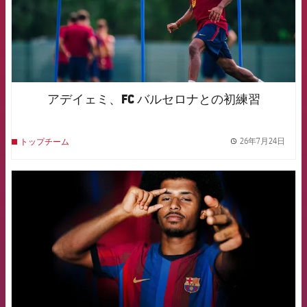
アデイェミ、FC バルセロナとの初練習
26年7月24日
トップチーム
label.
FCB Barcelona badge