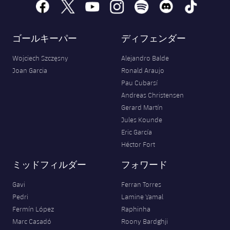
facebook
x
youtube
instagram
spotify
discord
tiktok
ゴールキーパー
ディフェンダー
Wojciech Szczęsny
Alejandro Balde
Joan Garcia
Ronald Araujo
Pau Cubarsí
Andreas Christensen
Gerard Martín
Jules Kounde
Eric García
Héctor Fort
ミッドフィルダー
フォワード
Gavi
Ferran Torres
Pedri
Lamine Yamal
Fermín López
Raphinha
Marc Casadó
Roony Bardghji