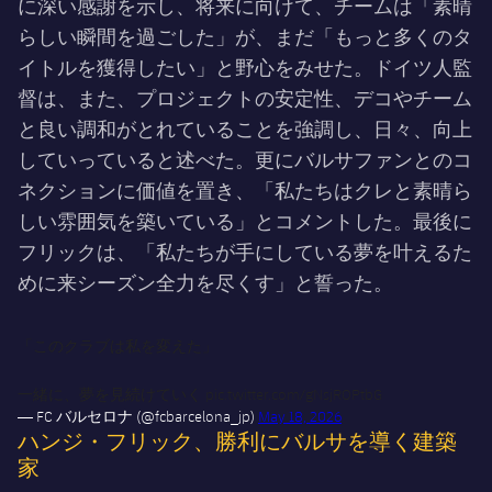
に深い感謝を示し、将来に向けて、チームは「素晴
らしい瞬間を過ごした」が、まだ「もっと多くのタ
イトルを獲得したい」と野心をみせた。ドイツ人監
督は、また、プロジェクトの安定性、デコやチーム
と良い調和がとれていることを強調し、日々、向上
していっていると述べた。更にバルサファンとのコ
ネクションに価値を置き、「私たちはクレと素晴ら
しい雰囲気を築いている」とコメントした。最後に
フリックは、「私たちが手にしている夢を叶えるた
めに来シーズン全力を尽くす」と誓った。
「このクラブは私を変えた」
一緒に、夢を見続けていく
pic.twitter.com/gNsjROPtbG
— FC バルセロナ (@fcbarcelona_jp)
May 18, 2026
ハンジ・フリック、勝利にバルサを導く建築
家