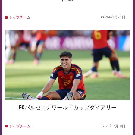
26年7月20日
トップチーム
label.
FCB Barcelona badge
FCバルセロナワールドカップダイアリー
26年7月19日
トップチーム
label.