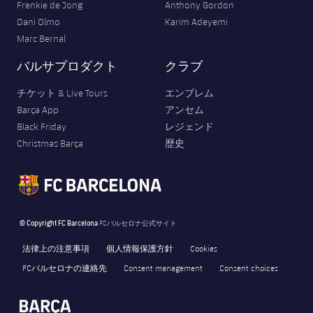
Frenkie de Jong
Anthony Gordon
Dani Olmo
Karim Adeyemi
Marc Bernal
バルサプロダクト
クラブ
チケット & Live Tours
エンブレム
Barça App
アンセム
Black Friday
レジェンド
Christmas Barça
歴史
© Copyright FC Barcelona
FCバルセロナ公式サイト
法律上の注意事項
個人情報保護方針
Cookies
FCバルセロナの連絡先
Consent management
Consent choices
FORÇA BARÇA
label.aria.fire