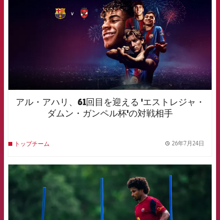
アル・アハリ、61回目を迎える 'エストレジャ・
ダムン・ガンペル杯'の対戦相手
26年7月24日
トップチーム
label.
FCB Barcelona badge