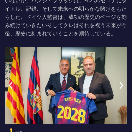
いないが、ハンジ・フリックは、FCバルセロナにタ
イトル、記録、そして未来への明らかな賭けをもた
らした。ドイツ人監督は、成功の歴史のページを刻
み続けていきたいそしてクレはそれを祝う未来が今
後、歴史に刻まれていくことを期待している。
前
label.aria.chevronleft
次
label.aria.
1