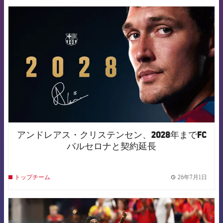
FCB Barcelona badge
アンドレアス・クリステンセン、2028年までFC
バルセロナと契約延長
26年7月1日
トップチーム
label.
FCB Barcelona badge