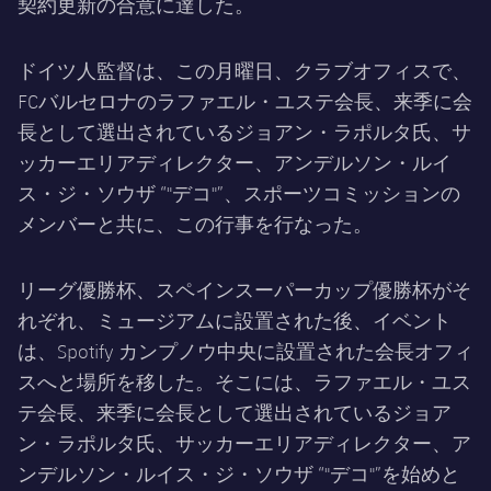
結果
契約更新の合意に達した。
スケジュール
順位表
チケット
ドイツ人監督は、この月曜日、クラブオフィスで、
FCバルセロナのラファエル・ユステ会長、来季に会
結果
長として選出されているジョアン・ラポルタ氏、サ
ッカーエリアディレクター、アンデルソン・ルイ
順位表
ス・ジ・ソウザ “"デコ"”、スポーツコミッションの
メンバーと共に、この行事を行なった。
リーグ優勝杯、スペインスーパーカップ優勝杯がそ
れぞれ、ミュージアムに設置された後、イベント
は、Spotify カンプノウ中央に設置された会長オフィ
スへと場所を移した。そこには、ラファエル・ユス
テ会長、来季に会長として選出されているジョア
ン・ラポルタ氏、サッカーエリアディレクター、ア
ンデルソン・ルイス・ジ・ソウザ “"デコ"”を始めと