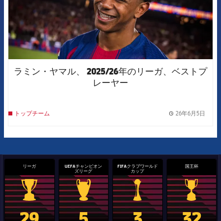
ラミン・ヤマル、 2025/26年のリーガ、ベストプ
レーヤー
26年6月5日
トップチーム
label.
リーガ
UEFAチャンピオン
FIFAクラブワールド
国王杯
ズリーグ
カップ
La Liga trophy
Champions League trophy
label.aria.clubworldcup
国王杯
29
5
3
32