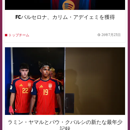
FCバルセロナ、カリム・アデイェミを獲得
26年7月23日
トップチーム
label.
FCB Barcelona badge
ラミン・ヤマルとパウ・クバルシの新たな最年少
記録