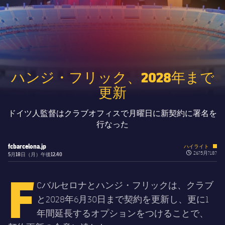
チケット
スケジュール
PLUSICON
LABEL.ARIA.PLUS
会長
plusicon
label.aria.plus
結果
チケット
トップチーム
plusicon
label.aria.plus
レジェンド
プレスパス
順位表
結果
スケジュール
ハンジ・フリック、2028年まで
PLUSICON
LABEL.ARIA.PLUS
監督
Facilities
更新
順位表
チケット
トップチーム
plusicon
label.aria.plus
ドイツ人監督はクラブオフィスで月曜日に新契約に署名を
結果
スケジュール
行なった
PLUSICON
LABEL.ARIA.PLUS
順位表
チケット
fcbarcelona.jp
ハイライト
トップチーム
plusicon
label.aria.plus
label.quiz.cloc
26?5月?18?
5月18日（月）午後12.40
F
結果
スケジュール
PLUSICON
LABEL.ARIA.PLUS
Cバルセロナとハンジ・フリックは、クラブ
順位表
と2028年6月30日まで契約を更新し、更に1
チケット
トップチーム
plusicon
label.aria.plus
年間延長するオプションをつけることで、