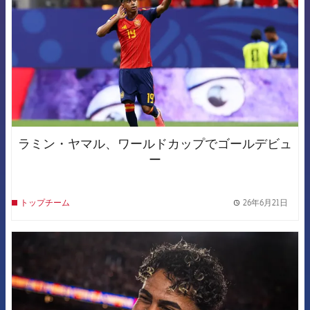
ラミン・ヤマル、ワールドカップでゴールデビュ
ー
26年6月21日
トップチーム
label.
FCB Barcelona badge