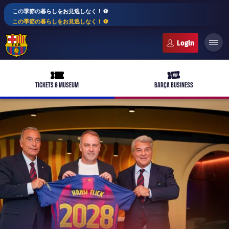
この季節の暮らしをお見逃しなく！ ⚽️
この季節の暮らしをお見逃しなく！ ⚽️
FC Barcelona club badge
ticket-full
ticket-vip
TICKETS & MUSEUM
BARÇA BUSINESS
PLUSICON
LABEL.ARIA.PLUS
トップチーム
plusicon
label.aria.plus
女子サッカー
plusicon
label.aria.plus
バルサアカデミー
plusicon
label.aria.plus
スケジュール
バルサAtlètic
plusicon
label.aria.plus
10年毎