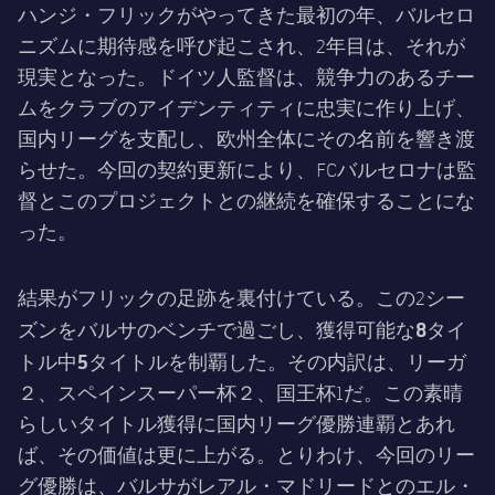
ハンジ・フリックがやってきた最初の年、バルセロ
ニズムに期待感を呼び起こされ、2年目は、それが
現実となった。ドイツ人監督は、競争力のあるチー
ムをクラブのアイデンティティに忠実に作り上げ、
国内リーグを支配し、欧州全体にその名前を響き渡
らせた。今回の契約更新により、FCバルセロナは監
督とこのプロジェクトとの継続を確保することにな
った。
結果がフリックの足跡を裏付けている。この2シー
獲得可能な8タイ
ズンをバルサのベンチで過ごし、
トル中5タイトルを制覇
した。その内訳は、リーガ
２、スペインスーパー杯２、国王杯1だ。この素晴
らしいタイトル獲得に国内リーグ優勝連覇とあれ
ば、その価値は更に上がる。とりわけ、今回のリー
グ優勝は、バルサがレアル・マドリードとのエル・