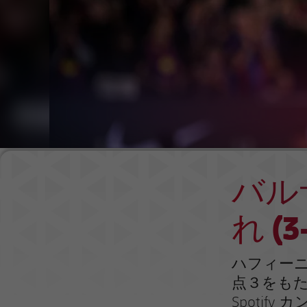
バル
れ (3-
ハフィー
点３をも
Spoti