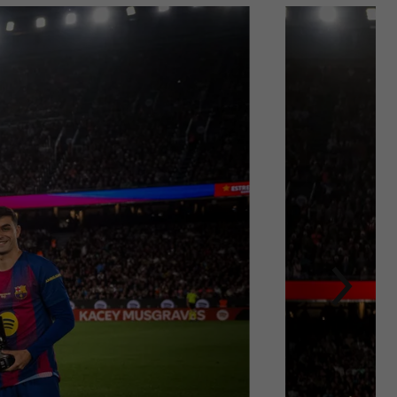
次
label.aria.chevron