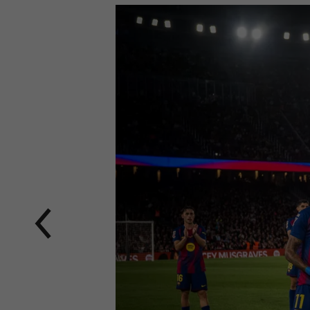
前
label.aria.chevronleft