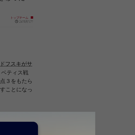
トップチーム
Published news
26?5月?17?
ドフスキがサ
・ベティス戦
点３をもたら
すことになっ