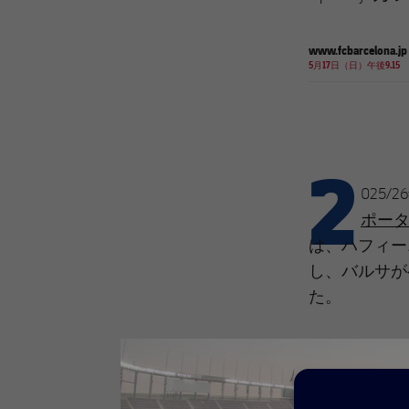
www.fcbarcelona.jp
5月17日（日）午後9.15
2
025
ポー
は、ハフィー
し、バルサが
た。