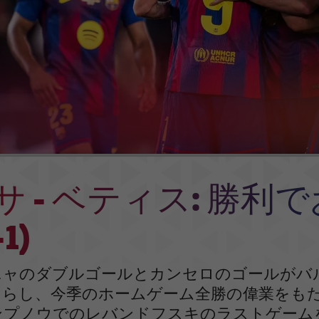
サ - ベティス: 勝利
1)
ニャのダブルゴールとカンセロのゴールがバ
たらし、今季のホームゲーム全勝の偉業をも
fy カンプノウでのレバンドフスキのラストゲー