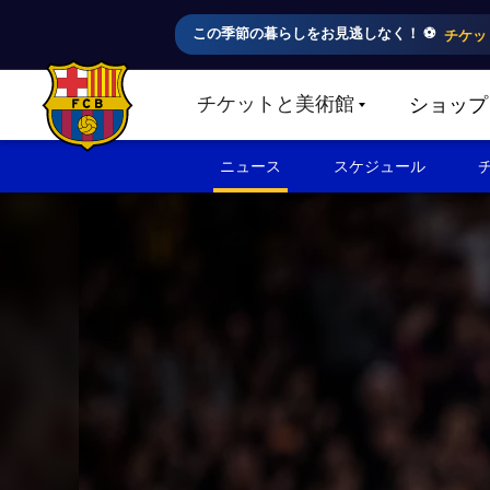
この季節の暮らしをお見逃しなく！ ⚽️
チケッ
チケットと美術館
ショップ
LABEL.SHARE.CARETDOWN
FC Barcelona club badge
ニュース
スケジュール