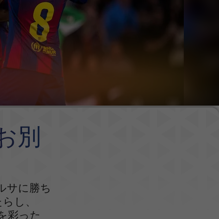
でお別
ルサに勝ち
たらし、
ムを彩った