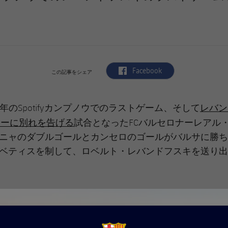
label.aria.facebook
Facebook
この記事をシェア
レバン
/26年のSpotifyカンプノウでのラストゲーム、そして
ターに別れを告げる
試合となったFCバルセロナーレアル
ニャのダブルゴールとカンセロのゴールがバルサに勝ち
ベティスを制して、ロベルト・レバンドフスキを送り出