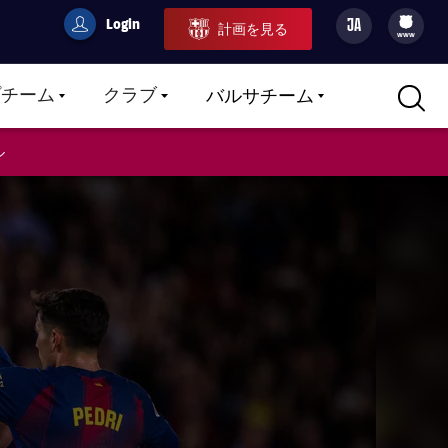
Login
JA
計画を見る
filled-badge
user
Culers
www
プチーム
クラブ
バルサチーム
LABEL.ARIA.CARETDOWN
LABEL.ARIA.CARETDOWN
LABEL.ARIA.CARETDOWN
ル