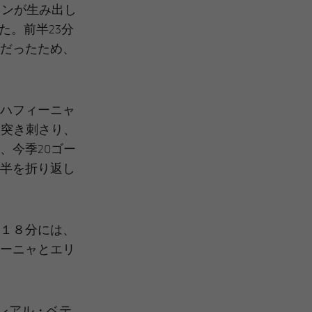
ミンが生み出し
た。前半23分
だったため、
ハフィーニャ
に突き刺さり、
、今季20ゴー
半を折り返し
１８分には、
ーニャとエリ
、レアル・ベテ