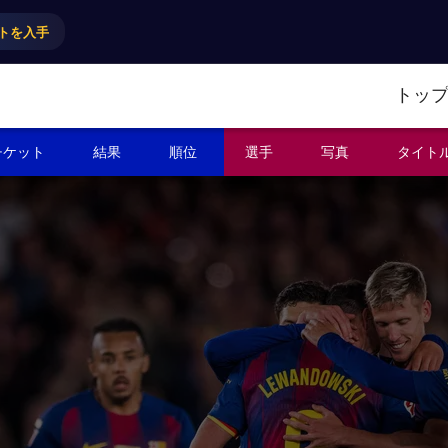
トを入手
トッ
チケット
結果
順位
選手
写真
タイト