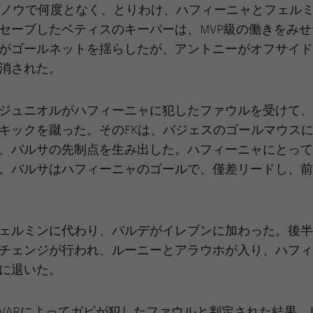
y カンプノウで何度となく、とりわけ、ハフィーニャとフェル
セーブしたベティスのキーパーは、MVP級の働きをみせ
がゴールネットを揺らしたが、アントニーがオフサイド
消された。
ジュニオルがハフィーニャに犯したファウルを受けて、
キックを蹴った。そのFKは、バジェスのゴールマウス
、バルサの先制点を生み出した。ハフィーニャにとって
。バルサはハフィーニャのゴールで、僅差リードし、前
ェルミンに代わり、バルデがイレブンに加わった。後半
チェンジが行われ、ルーニーとアラウホが入り、ハフィ
に退いた。
、VARによってガビが犯したファウルと判定された結果