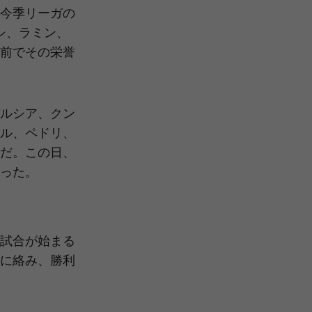
今季リーガの
シ、ラミン、
前でその栄誉
ルシア、クン
ル、ペドリ、
だ。この日、
った。
試合が始まる
に絡み、勝利