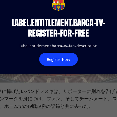
FCB Barcelona badge
LABEL.ENTITLEMENT.BARCA-TV-
REGISTER-FOR-FREE
label.entitlement.barca-tv-fan-description
Register Now
サに捧げたレバンドフスキは、サポーターに別れを告げ
ンマークを身につけ、ファン、そしてチームメート、ス
ホームでの19戦19勝
、
の記録と共に去った。