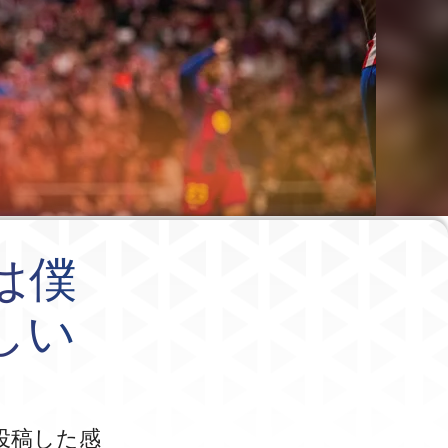
は僕
しい
投稿した感