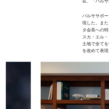
バルサ
在、「
バルササポー
現した。また
タ会長
への特
スカ・エル・
土地で全てを
を改めて表現
前
label.aria.chevronleft