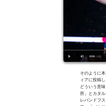
そのように本
ィアに投稿し
どういう意味
所
カタル
」と
レバンドフス