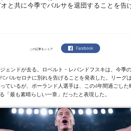
デオと共に今季でバルサを退団することを告
label.aria.facebook
Facebook
この記事をシェア
ロベルト・レバンドフスキ
ジェンドが去る。
は、今季
FCバルセロナに別れを告げることを発表した。リーグは
っているが、ポーランド人選手は、この4年間過ごした
最も素晴らしい一章
る「
」だったと表現した。