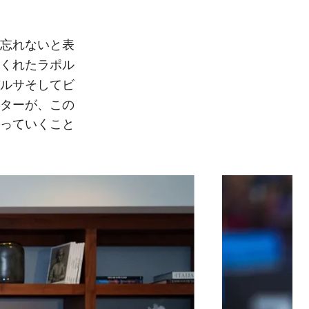
忘れないと表
ラポル
くれた
ルサそしてビ
ターが、この
っていくこと
次
label.aria.chevron