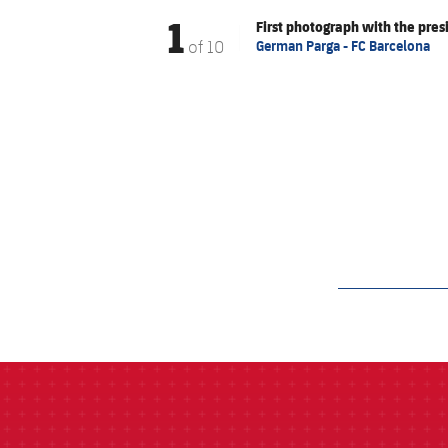
1
First photograph with the pres
of
10
German Parga - FC Barcelona
label.aria.barcelon