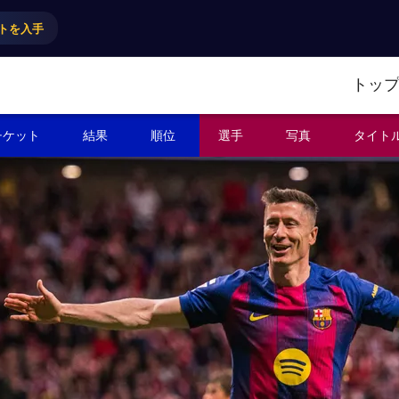
トを入手
トッ
チケット
結果
順位
選手
写真
タイト