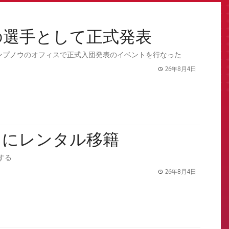
の選手として正式発表
 カンプノウのオフィスで正式入団発表のイベントを行なった
26年8月4日
label.share.
スにレンタル移籍
する
26年8月4日
label.share.