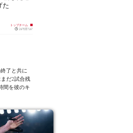
げた
トップチーム
Published news
26?5月?16?
の終了と共に
まだ2試合残
時間を彼のキ