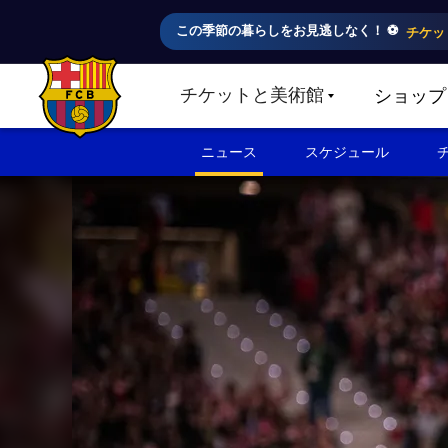
この季節の暮らしをお見逃しなく！ ⚽️
チケッ
チケットと美術館
ショップ
LABEL.SHARE.CARETDOWN
FC Barcelona club badge
ニュース
スケジュール