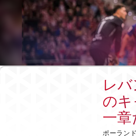
レバ
のキ
一章
ポーラン