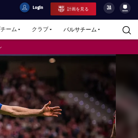
Login
JA
計画を見る
filled-badge
user
Culers
www
プチーム
クラブ
バルサチーム
LABEL.ARIA.CARETDOWN
LABEL.ARIA.CARETDOWN
LABEL.ARIA.CARETDOWN
ル