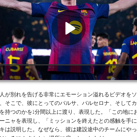
人が別れを告げる非常にエモーション溢れるビデオをソ
、そこで、彼にとってのバルサ、バルセロナ、そしてカ
この地に
を持つのかを1分間以上に渡り、表現した。「
ーニャ
を表現し、「ミッションを終えたとの感触を手に
キは説明した。なぜなら、彼は建設途中のチームにやっ