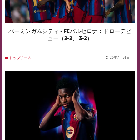
バーミンガムシティ - FCバルセロナ：ドローデビ
ュー（2-2、 3-2）
26年7月31日
トップチーム
label.
FCB Barcelona badge