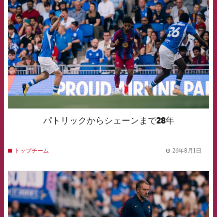
FCB Barcelona badge
パトリックからシェーンまで28年
26年8月1日
トップチーム
label.
FCB Barcelona badge