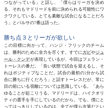
つながっている」と話し、「僕らはリーガを決め
る、それもマドリードを前に決められる可能性にワ
クワクしている。とても素敵な試合になることだろ
う」とバルサの7番は語った。
勝ち点３とリーガが欲しい
この目標に向かって、ハンジ・フリックのチーム
ガビ
ジュ
は、勝利のために全力を尽くす。すでに
や
ール・クンデ
が表現しているが、今回はフェラン・
トーレスの番だ。「良い状態で試合を迎えるし、そ
れはポジティブなことだ。試合の最初の1分から試
合に勝ちに行くだろう」と話すトーレスだが、常に
目の前にいる宿敵については意識している。「あら
ゆることが起こりうる。マドリードは、ハイクオリ
ティの選手を手にしているのだから。でも、僕にと
ってはっきりしているのは、全てが僕ら次第だとい