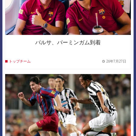
バルサ、バーミンガム到着
26年7月27日
トップチーム
label.
FCB Barcelona badge