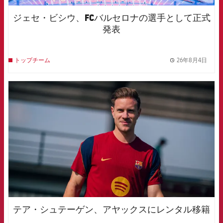
ジェセ・ビシウ、FCバルセロナの選手として正式
発表
26年8月4日
トップチーム
label.
FCB Barcelona badge
テア・シュテーゲン、アヤックスにレンタル移籍