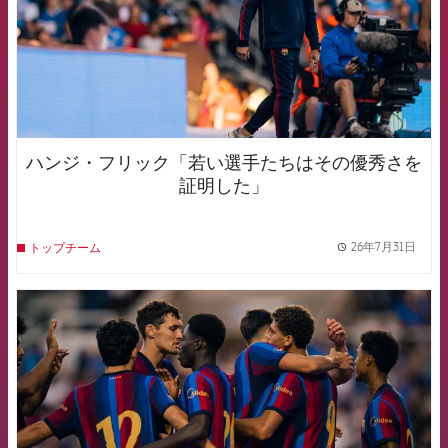
ハンジ・フリック「若い選手たちはその優秀さを
証明した」
26年7月31日
トップチーム
label.
FCB Barcelona badge