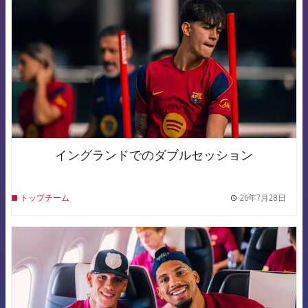
イングランドでのダブルセッション
26年7月28日
トップチーム
label.
FCB Barcelona badge