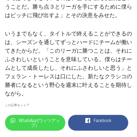
うことだ。勝ち点３とリーガを手にするために僕ら
はピッチに飛び出すよ」とその決意をみせた。
いうまでもなく、タイトルで終えることができるの
は、シーズンを通してずっとハードにチームが働い
てきたからだ。「このリーガに勝つことは、それに
ふさわしいということを意味している。僕らはチー
ムとして成長したし、それにふさわしいと思う」と
フェラン・トーレスは口にした。新たなクラシコの
勝者になるという野心を週末に叶えることを期待し
ながら。
この記事をシェア
label.aria.whatsapp
label.aria.facebook
WhatsApp(ワッツアッ
Facebook
プ）