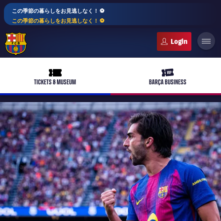
この季節の暮らしをお見逃しなく！ ⚽️
この季節の暮らしをお見逃しなく！ ⚽️
FC Barcelona club badge
ticket-full
ticket-vip
TICKETS & MUSEUM
BARÇA BUSINESS
PLUSICON
LABEL.ARIA.PLUS
トップチーム
plusicon
label.aria.plus
女子サッカー
plusicon
label.aria.plus
バルサアカデミー
plusicon
label.aria.plus
スケジュール
バルサAtlètic
plusicon
label.aria.plus
10年毎