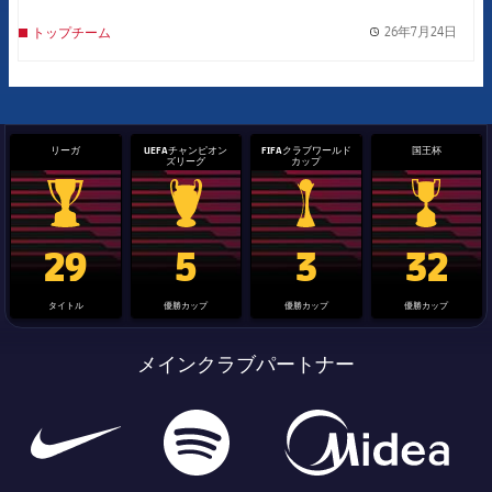
26年7月24日
トップチーム
label.
リーガ
UEFAチャンピオン
FIFAクラブワールド
国王杯
ズリーグ
カップ
La Liga trophy
Champions League trophy
label.aria.clubworldcup
国王杯
29
5
3
32
タイトル
優勝カップ
優勝カップ
優勝カップ
メインクラブパートナー