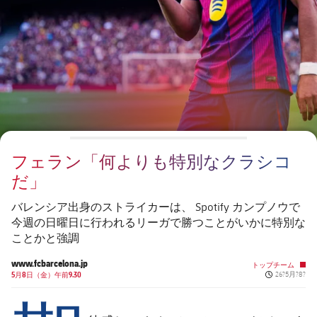
チケット
スケジュール
PLUSICON
LABEL.ARIA.PLUS
会長
plusicon
label.aria.plus
結果
チケット
トップチーム
plusicon
label.aria.plus
レジェンド
プレスパス
順位表
結果
スケジュール
PLUSICON
LABEL.ARIA.PLUS
監督
Facilities
順位表
チケット
トップチーム
plusicon
label.aria.plus
フェラン「何よりも特別なクラシコ
結果
スケジュール
だ」
PLUSICON
LABEL.ARIA.PLUS
順位表
チケット
バレンシア出身のストライカーは、 Spotify カンプノウで
トップチーム
plusicon
label.aria.plus
今週の日曜日に行われるリーガで勝つことがいかに特別な
ことかと強調
結果
スケジュール
PLUSICON
LABEL.ARIA.PLUS
www.fcbarcelona.jp
トップチーム
Published ne
順位表
5月8日（金）午前9.30
26?5月?8?
チケット
トップチーム
plusicon
label.aria.plus