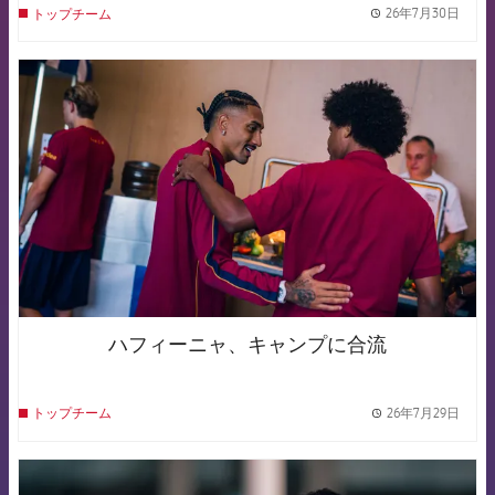
26年7月30日
トップチーム
label.
FCB Barcelona badge
ハフィーニャ、キャンプに合流
26年7月29日
トップチーム
label.
FCB Barcelona badge