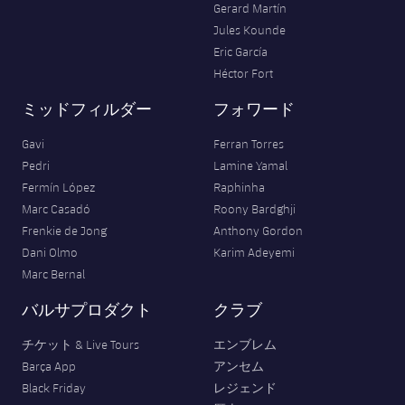
Gerard Martín
Jules Kounde
Eric García
Héctor Fort
ミッドフィルダー
フォワード
Gavi
Ferran Torres
Pedri
Lamine Yamal
Fermín López
Raphinha
Marc Casadó
Roony Bardghji
Frenkie de Jong
Anthony Gordon
Dani Olmo
Karim Adeyemi
Marc Bernal
バルサプロダクト
クラブ
チケット & Live Tours
エンブレム
Barça App
アンセム
Black Friday
レジェンド