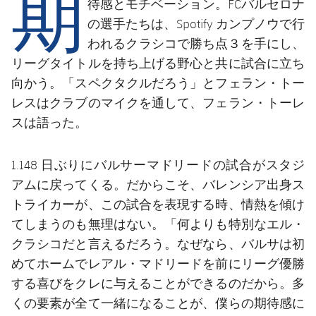
期
結果
待感とモチベーション。FCバルセロナ
スケジュール
の選手たちは、Spotify カンプノウで行
順位表
チケット
われるクラシコで勝ち点３を手にし、
リーグタイトルを持ち上げる野心と共に試合に立ち
結果
向かう。「スペクタクルだろう」とフェラン・トー
レスはクラブのマイクを通して、フェラン・トーレ
順位表
スは語った。
1.148 日ぶりにバルサーマドリードの試合がスタジ
アムに戻ってくる。だからこそ、バレンシア出身ス
トライカーが、この試合を表現する時、情熱を傾け
てしまうのも無理はない。「何よりも特別なエル・
クラシコだと言えるだろう。なぜなら、バルサは初
めてホームでレアル・マドリードを前にリーグ優勝
する喜びをクレに与えることができるのだから。多
くの要素が全て一緒になることが、僕らの期待感に