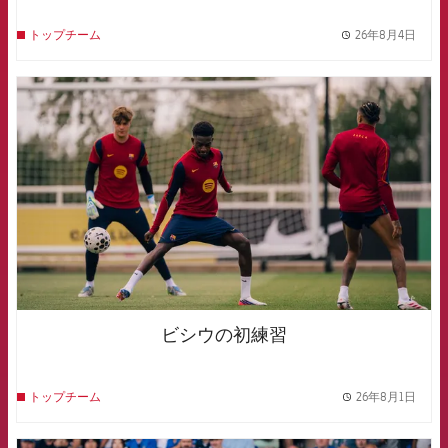
26年8月4日
トップチーム
label.
FCB Barcelona badge
ビシウの初練習
26年8月1日
トップチーム
label.