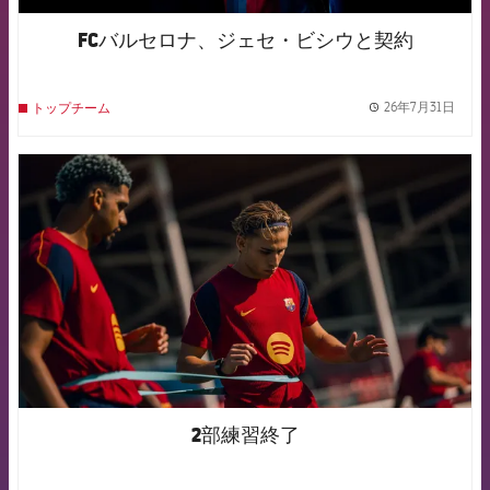
FCバルセロナ、ジェセ・ビシウと契約
26年7月31日
トップチーム
label.
FCB Barcelona badge
2部練習終了