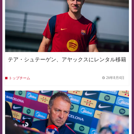
テア・シュテーゲン、アヤックスにレンタル移籍
26年8月4日
トップチーム
label.
FCB Barcelona badge