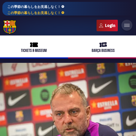
この季節の暮らしをお見逃しなく！ ⚽️
この季節の暮らしをお見逃しなく！ ⚽️
FC Barcelona club badge
ticket-full
ticket-vip
TICKETS & MUSEUM
BARÇA BUSINESS
PLUSICON
LABEL.ARIA.PLUS
トップチーム
plusicon
label.aria.plus
女子サッカー
plusicon
label.aria.plus
バルサアカデミー
plusicon
label.aria.plus
スケジュール
バルサAtlètic
plusicon
label.aria.plus
10年毎