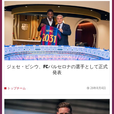
FCB Barcelona badge
ジェセ・ビシウ、FCバルセロナの選手として正式
発表
26年8月4日
トップチーム
label.
FCB Barcelona badge