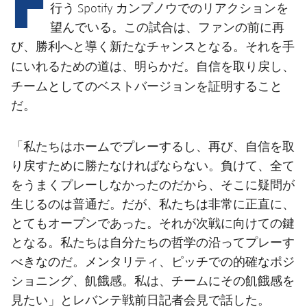
結果
スケジュール
行う Spotify カンプノウでのリアクションを
望んでいる。この試合は、ファンの前に再
順位表
チケット
び、勝利へと導く新たなチャンスとなる。それを手
自信を取り戻し、
にいれるための道は、明らかだ。
結果
チームとしてのベストバージョンを証明する
こと
だ。
順位表
「私たちはホームでプレーするし、再び、自信を取
り戻すために勝たなければならない。負けて、全て
をうまくプレーしなかったのだから、そこに疑問が
生じるのは普通だ。だが、私たちは非常に正直に、
とてもオープンであった。それが次戦に向けての鍵
となる。私たちは自分たちの哲学の沿ってプレーす
べきなのだ。メンタリティ、ピッチでの的確なポジ
ショニング、飢餓感。私は、チームにその飢餓感を
見たい」とレバンテ戦前日記者会見で話した。