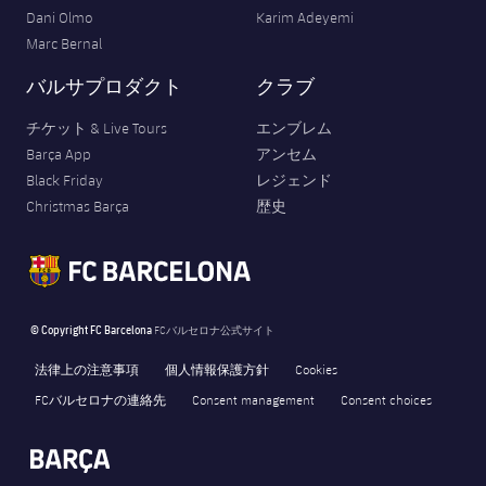
Dani Olmo
Karim Adeyemi
Marc Bernal
バルサプロダクト
クラブ
チケット & Live Tours
エンブレム
Barça App
アンセム
Black Friday
レジェンド
Christmas Barça
歴史
© Copyright FC Barcelona
FCバルセロナ公式サイト
法律上の注意事項
個人情報保護方針
Cookies
FCバルセロナの連絡先
Consent management
Consent choices
FORÇA BARÇA
1,880
label.aria.fire
Força Barça
label.aria.forcabarca