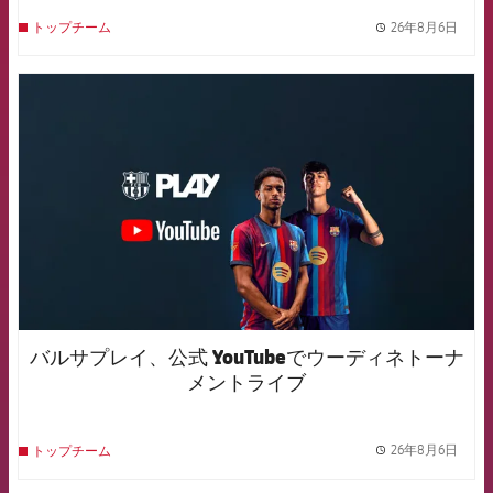
26年8月6日
トップチーム
label.
FCB Barcelona badge
バルサプレイ、公式 YouTubeでウーディネトーナ
メントライブ
26年8月6日
トップチーム
label.