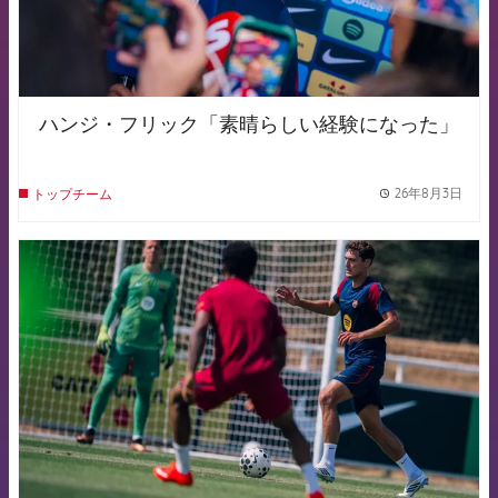
ハンジ・フリック「素晴らしい経験になった」
26年8月3日
トップチーム
label.
FCB Barcelona badge