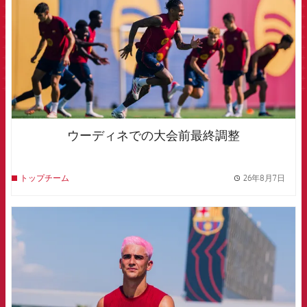
ウーディネでの大会前最終調整
26年8月7日
トップチーム
label.
FCB Barcelona badge