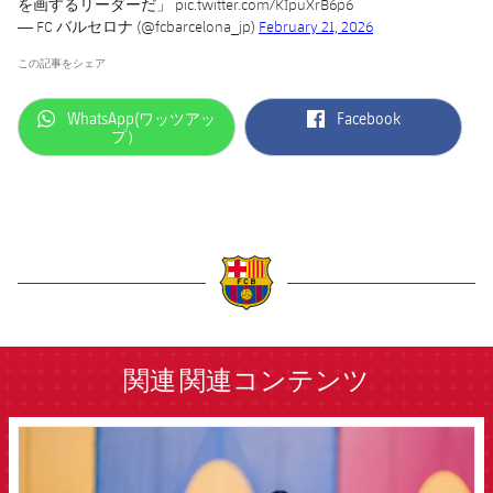
を画するリーダーだ」
pic.twitter.com/KIpuXrB6p6
— FC バルセロナ (@fcbarcelona_jp)
February 21, 2026
この記事をシェア
label.aria.whatsapp
label.aria.facebook
WhatsApp(ワッツアッ
Facebook
プ）
label.aria.barcelona
関連
関連コンテンツ
FCB Barcelona badge