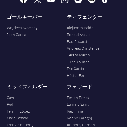
ゴールキーパー
ディフェンダー
Wojciech Szczęsny
Alejandro Balde
Joan Garcia
Ronald Araujo
Pau Cubarsí
Andreas Christensen
Gerard Martín
Jules Kounde
Eric García
Héctor Fort
ミッドフィルダー
フォワード
Gavi
Ferran Torres
Pedri
Lamine Yamal
Fermín López
Raphinha
Marc Casadó
Roony Bardghji
Frenkie de Jong
Anthony Gordon