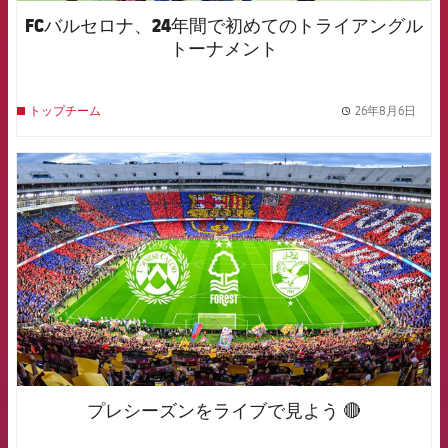
FCバルセロナ、24年間で初めてのトライアングル
トーナメント
26年8月6日
トップチーム
label.
FCB Barcelona badge
プレシーズンをライブで見よう 🔴