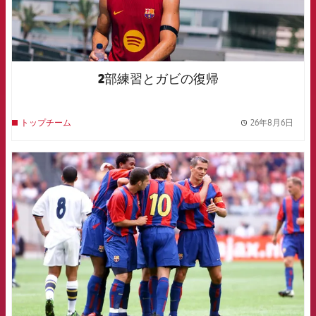
2部練習とガビの復帰
26年8月6日
トップチーム
label.
FCB Barcelona badge