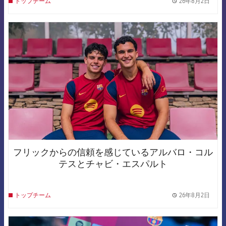
26年8月2日
トップチーム
label.
FCB Barcelona badge
フリックからの信頼を感じているアルバロ・コル
テスとチャビ・エスパルト
26年8月2日
トップチーム
label.
FCB Barcelona badge