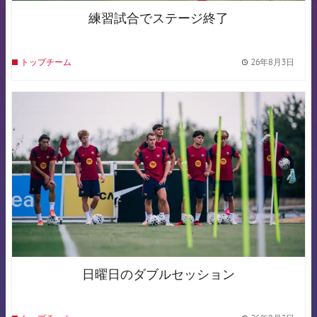
練習試合でステージ終了
26年8月3日
トップチーム
label.
FCB Barcelona badge
日曜日のダブルセッション