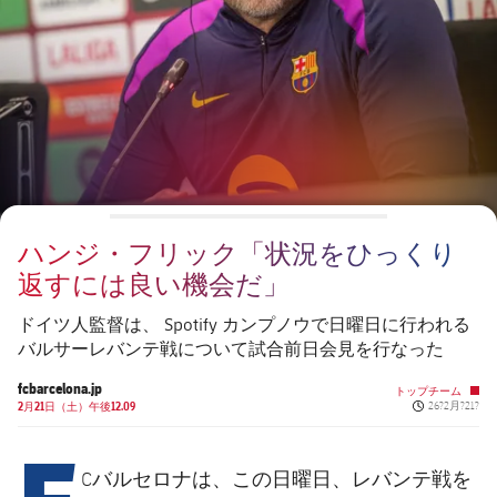
チケット
スケジュール
PLUSICON
LABEL.ARIA.PLUS
会長
plusicon
label.aria.plus
結果
チケット
トップチーム
plusicon
label.aria.plus
レジェンド
プレスパス
順位表
結果
スケジュール
PLUSICON
LABEL.ARIA.PLUS
監督
Facilities
順位表
チケット
トップチーム
plusicon
label.aria.plus
ハンジ・フリック「状況をひっくり
結果
スケジュール
返すには良い機会だ」
PLUSICON
LABEL.ARIA.PLUS
順位表
チケット
ドイツ人監督は、 Spotify カンプノウで日曜日に行われる
トップチーム
plusicon
label.aria.plus
バルサーレバンテ戦について試合前日会見を行なった
結果
スケジュール
fcbarcelona.jp
トップチーム
PLUSICON
LABEL.ARIA.PLUS
Published ne
2月21日（土）午後12.09
26?2月?21?
F
順位表
チケット
トップチーム
plusicon
label.aria.plus
Cバルセロナは、この日曜日、レバンテ戦を