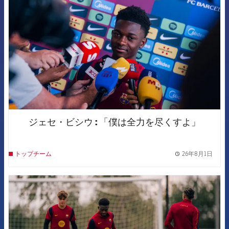
ジェセ・ビシウ : 「僕は全力を尽くすよ」
26年8月1日
トップチーム
label.
FCB Barcelona badge