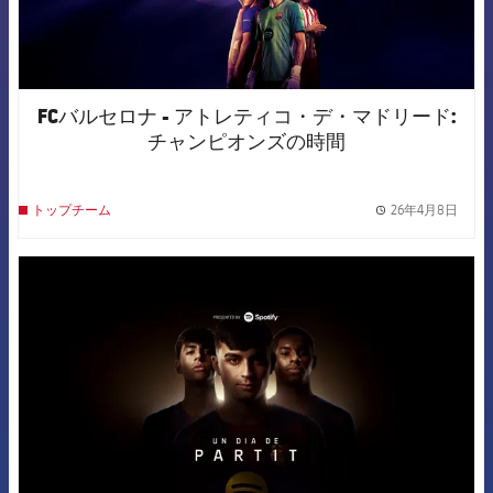
FCバルセロナ - アトレティコ・デ・マドリード:
チャンピオンズの時間
26年4月8日
トップチーム
label.
FCB Barcelona badge