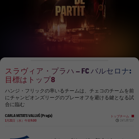
チケット
スケジュール
PLUSICON
LABEL.ARIA.PLUS
会長
plusicon
label.aria.plus
結果
チケット
トップチーム
plusicon
label.aria.plus
レジェンド
プレスパス
順位表
結果
スケジュール
PLUSICON
LABEL.ARIA.PLUS
監督
Facilities
順位表
チケット
トップチーム
plusicon
label.aria.plus
スラヴィア・プラハ – FC バルセロナ:
結果
スケジュール
目標はトップ8
PLUSICON
LABEL.ARIA.PLUS
順位表
チケット
ハンジ・フリックの率いるチームは、チェコのチームを前
トップチーム
plusicon
label.aria.plus
にチャンピオンズリーグのプレーオフを避ける鍵となる試
合に臨む
結果
スケジュール
PLUSICON
LABEL.ARIA.PLUS
CARLA MITATS VALLVÉ (Praga)
トップチーム
Published ne
順位表
1月21日（水）午前9.00
26?1月?21?
チケット
トップチーム
plusicon
label.aria.plus