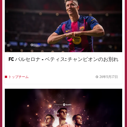
FC バルセロナ - ベティス: チャンピオンのお別れ
26年5月17日
トップチーム
label.
FCB Barcelona badge