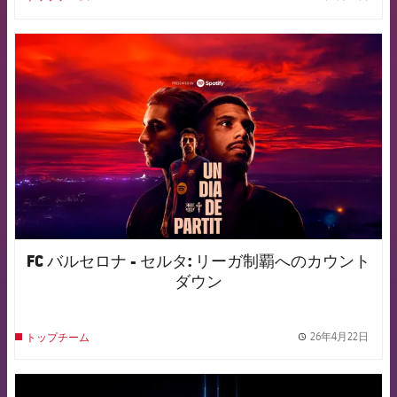
label.
FCB Barcelona badge
FC バルセロナ - セルタ: リーガ制覇へのカウント
ダウン
26年4月22日
トップチーム
label.
FCB Barcelona badge