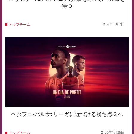
待つ
26年5月2日
トップチーム
label.
FCB Barcelona badge
ヘタフェ-バルサ: リーガに近づける勝ち点３へ
26年4月25日
トップチーム