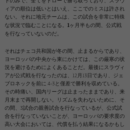
トのみ
で、全てをドローで勝ち取っており、スラヴ
ィアの順位は低いとはいえ、ここでのミスは許され
ない。それに地元チームは、この試合を非常に特殊
1ヶ月半もの間、公式戦
な状況で臨むことになる。
を行なっていない
のだ。
それはチェコ共和国が冬の間、止まるからであり、
ヨーロッパの中央から東にかけては、この厳寒の状
況を避けるためによくあることだ。最後にスラヴィ
アが公式戦を行なったのは、12月13日であり、ジェ
ブロネックを前に 4-3と僅差で勝利を収めている。
その時痛い、国内リーグは止まったままであり、来
月末まで再開しない。リズムを失わないために、そ
の間、3試合の親善試合を行なっているが、公式試
合を行なっていないことが、ヨーロッパの要求度の
高い大会においては、代償を払う結果になるかもし