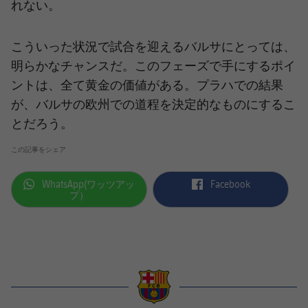
れない。
こういった状況で試合を迎えるバルサにとっては、
明らかなチャンスだ。このフェーズで手にするポイ
ントは、全て黄金の価値がある。プラハでの結果
が、バルサの欧州での道程を決定的なものにするこ
とだろう。
この記事をシェア
label.aria.whatsapp
label.aria.facebook
WhatsApp(ワッツアッ
Facebook
プ）