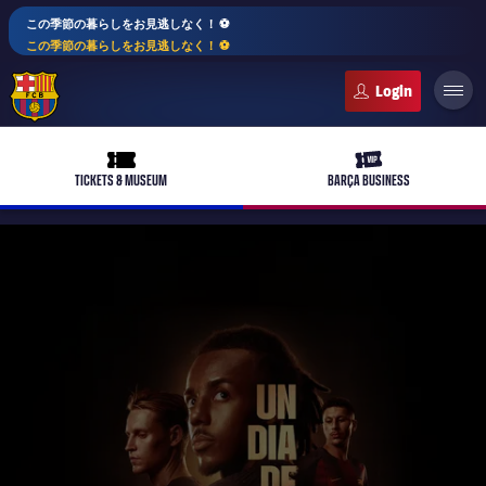
この季節の暮らしをお見逃しなく！ ⚽️
この季節の暮らしをお見逃しなく！ ⚽️
FC Barcelona club badge
ticket-full
ticket-vip
TICKETS & MUSEUM
BARÇA BUSINESS
PLUSICON
LABEL.ARIA.PLUS
トップチーム
plusicon
label.aria.plus
女子サッカー
plusicon
label.aria.plus
バルサアカデミー
plusicon
label.aria.plus
スケジュール
バルサAtlètic
plusicon
label.aria.plus
10年毎