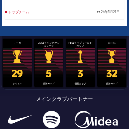
26年3月21日
トップチーム
label.
リーガ
UEFAチャンピオン
FIFAクラブワールド
国王杯
ズリーグ
カップ
La Liga trophy
Champions League trophy
label.aria.clubworldcup
国王杯
29
5
3
32
タイトル
優勝カップ
優勝カップ
優勝カップ
メインクラブパートナー