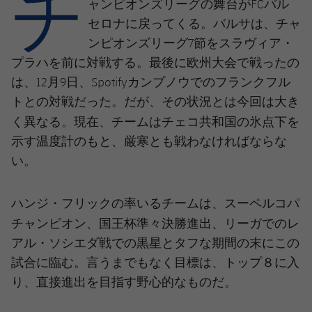
チ
結果
ャンピオンズリーグの舞台がFCバル
スケジュール
セロナに戻ってくる。バルサは、チャ
順位表
チケット
ンピオンズリーグ7節をスラヴィア・
プラハを前に対戦する。最後に欧州大会で戦ったの
結果
は、12月9日、Spotifyカンプノウでのフランクフル
トとの対戦だった。だが、その状況とは今回は大き
順位表
チェコ共和国
く異なる。現在、チームは
の氷点下を
示す温度計のもと、厳寒とも戦わなければならな
い。
スーペルコパ
ハンジ・フリックの率いるチームは、
チャンピオン
国王杯
、
準々決勝進出、リーガでのレ
アル・ソシエダ戦での黒星とタフな期間の末にこの
試合に臨む。言うまでもなく目標は、トップ８に入
り、直接進出を目指す野心的なものだ。