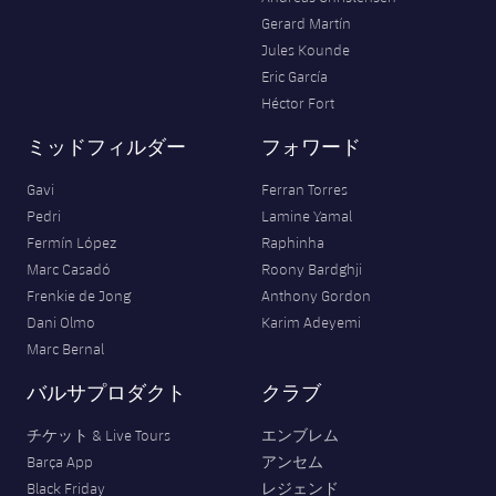
Gerard Martín
Jules Kounde
Eric García
Héctor Fort
ミッドフィルダー
フォワード
Gavi
Ferran Torres
Pedri
Lamine Yamal
Fermín López
Raphinha
Marc Casadó
Roony Bardghji
Frenkie de Jong
Anthony Gordon
Dani Olmo
Karim Adeyemi
Marc Bernal
バルサプロダクト
クラブ
チケット & Live Tours
エンブレム
Barça App
アンセム
Black Friday
レジェンド