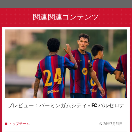
label.aria.barcelona
関連
関連コンテンツ
FCB Barcelona badge
プレビュー：バーミンガムシティ - FC バルセロナ
26年7月31日
トップチーム
label.