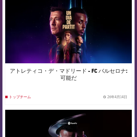
アトレティコ・デ・マドリード - FC バルセロナ:
可能だ
26年4月14日
トップチーム
label.
FCB Barcelona badge