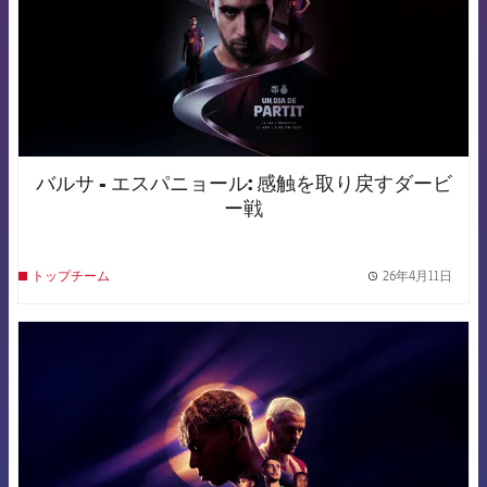
バルサ - エスパニョール: 感触を取り戻すダービ
ー戦
26年4月11日
トップチーム
label.
FCB Barcelona badge