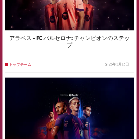
アラベス - FC バルセロナ: チャンピオンのステッ
プ
26年5月13日
トップチーム
label.
FCB Barcelona badge