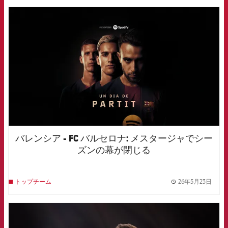
FCB Barcelona badge
バレンシア - FC バルセロナ: メスタージャでシー
ズンの幕が閉じる
26年5月23日
トップチーム
label.
FCB Barcelona badge