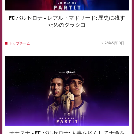
FC バルセロナ - レアル・マドリード: 歴史に残す
ためのクラシコ
26年5月10日
トップチーム
label.
FCB Barcelona badge
オサスナ - FC バルセロナ: 人事を尽くして天命を