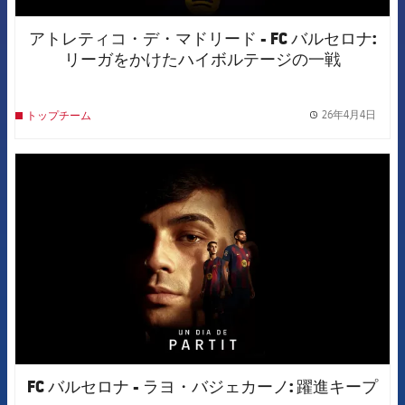
アトレティコ・デ・マドリード - FC バルセロナ:
リーガをかけたハイボルテージの一戦
26年4月4日
トップチーム
label.
FCB Barcelona badge
FC バルセロナ - ラヨ・バジェカーノ: 躍進キープ