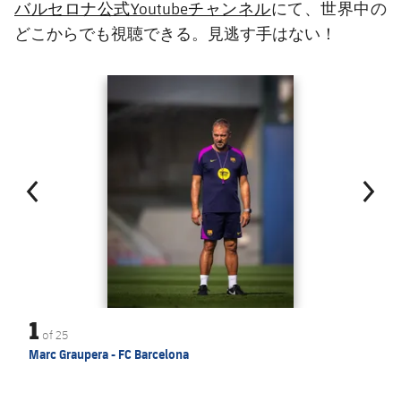
バルセロナ公式Youtubeチャンネル
にて、世界中の
どこからでも視聴できる。見逃す手はない！
前
label.aria.chevronleft
次
label.aria.
1
of
25
Marc Graupera - FC Barcelona