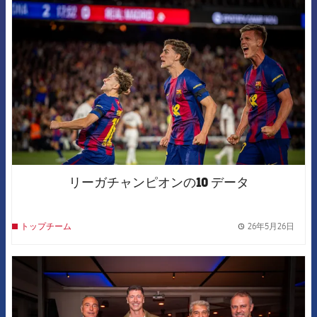
FCB Barcelona badge
リーガチャンピオンの10 データ
26年5月26日
トップチーム
label.
FCB Barcelona badge