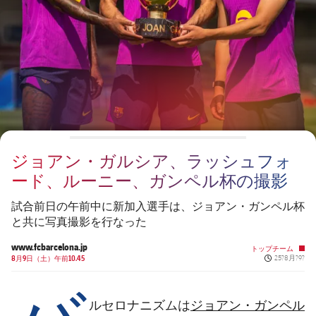
チケット
スケジュール
PLUSICON
LABEL.ARIA.PLUS
会長
plusicon
label.aria.plus
結果
チケット
トップチーム
plusicon
label.aria.plus
レジェンド
プレスパス
順位表
結果
スケジュール
PLUSICON
LABEL.ARIA.PLUS
監督
Facilities
順位表
チケット
トップチーム
plusicon
label.aria.plus
ジョアン・ガルシア、ラッシュフォ
結果
スケジュール
ード、ルーニー、ガンペル杯の撮影
PLUSICON
LABEL.ARIA.PLUS
順位表
チケット
試合前日の午前中に新加入選手は、ジョアン・ガンペル杯
トップチーム
plusicon
label.aria.plus
と共に写真撮影を行なった
結果
スケジュール
www.fcbarcelona.jp
トップチーム
PLUSICON
LABEL.ARIA.PLUS
Published ne
8月9日（土）午前10.45
25?8月?9?
バ
順位表
チケット
トップチーム
plusicon
label.aria.plus
ジョアン・ガンペル
ルセロナニズムは