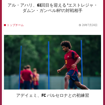
アル・アハリ、61回目を迎える 'エストレジャ・
ダムン・ガンペル杯'の対戦相手
26年7月24日
トップチーム
label.
FCB Barcelona badge
アデイェミ、FC バルセロナとの初練習