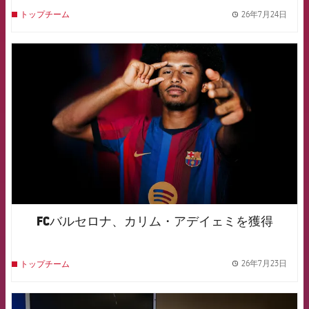
26年7月24日
トップチーム
label.
FCB Barcelona badge
FCバルセロナ、カリム・アデイェミを獲得
26年7月23日
トップチーム
label.
FCB Barcelona badge