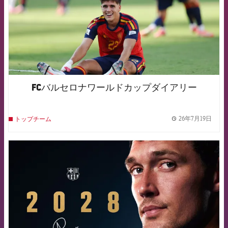
FCバルセロナワールドカップダイアリー
26年7月19日
トップチーム
label.
FCB Barcelona badge