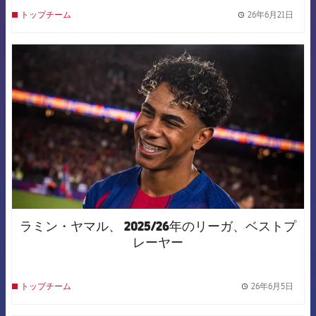
26年6月21日
トップチーム
label.
FCB Barcelona badge
ラミン・ヤマル、 2025/26年のリーガ、ベストプ
レーヤー
26年6月5日
トップチーム
label.