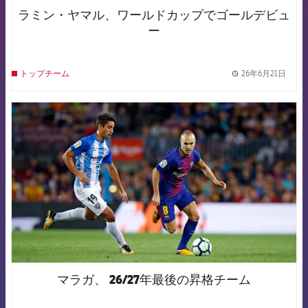
ラミン・ヤマル、ワールドカップでゴールデビュ
ー
26年6月21日
トップチーム
label.
FCB Barcelona badge
マラガ、 26/27年最後の昇格チーム