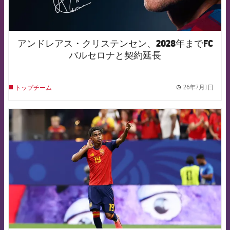
アンドレアス・クリステンセン、2028年までFC
バルセロナと契約延長
26年7月1日
トップチーム
label.
FCB Barcelona badge