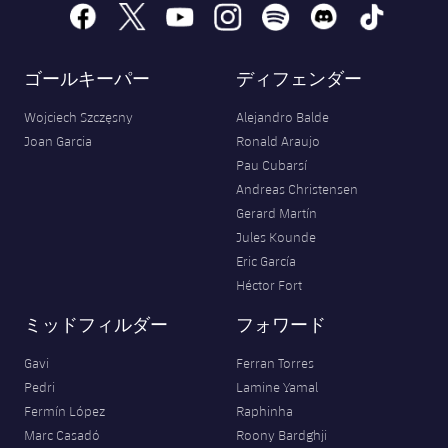
facebook
x
youtube
instagram
spotify
discord
tiktok
ゴールキーパー
ディフェンダー
Wojciech Szczęsny
Alejandro Balde
Joan Garcia
Ronald Araujo
Pau Cubarsí
Andreas Christensen
Gerard Martín
Jules Kounde
Eric García
Héctor Fort
ミッドフィルダー
フォワード
Gavi
Ferran Torres
Pedri
Lamine Yamal
Fermín López
Raphinha
Marc Casadó
Roony Bardghji