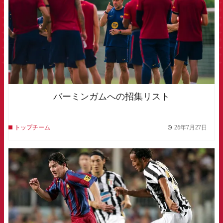
バーミンガムへの招集リスト
26年7月27日
トップチーム
label.
FCB Barcelona badge