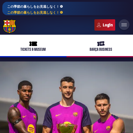
この季節の暮らしをお見逃しなく！ ⚽️
この季節の暮らしをお見逃しなく！ ⚽️
FC Barcelona club badge
ticket-full
ticket-vip
TICKETS & MUSEUM
BARÇA BUSINESS
PLUSICON
LABEL.ARIA.PLUS
トップチーム
plusicon
label.aria.plus
女子サッカー
plusicon
label.aria.plus
バルサアカデミー
plusicon
label.aria.plus
スケジュール
バルサAtlètic
plusicon
label.aria.plus
10年毎