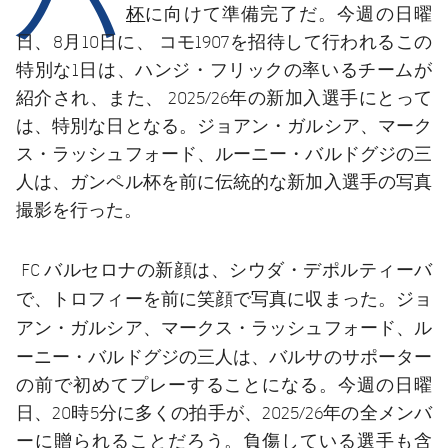
結果
スケジュール
杯
に向けて準備完了だ。今週の日曜
日、8月10日に、 コモ1907を招待して行われるこの
順位表
チケット
特別な1日は、ハンジ・フリックの率いるチームが
紹介され、また、 2025/26年の新加入選手にとって
結果
は、特別な日となる。ジョアン・ガルシア、マーク
ス・ラッシュフォード、ルーニー・バルドグジの三
順位表
人は、ガンペル杯を前に伝統的な新加入選手の写真
撮影を行った。
FC バルセロナの新顔は、シウダ・デポルティーバ
。ジョ
で、トロフィーを前に笑顔で写真に収まった
アン・ガルシア、マークス・ラッシュフォード、ル
ーニー・バルドグジ
の三人は、バルサのサポーター
の前で初めてプレーすることになる。今週の日曜
日、20時5分に多くの拍手が、2025/26年の全メンバ
ーに贈られることだろう。負傷している選手も含