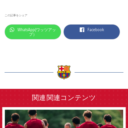
この記事をシェア
label.aria.whatsapp
label.aria.facebook
WhatsApp(ワッツアッ
Facebook
プ）
label.aria.barcelona
関連
関連コンテンツ
FCB Barcelona badge