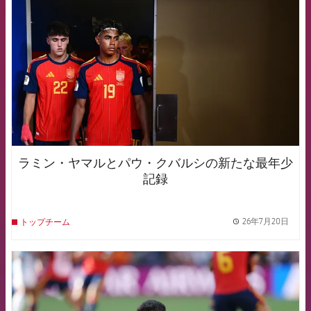
ラミン・ヤマルとパウ・クバルシの新たな最年少
記録
26年7月20日
トップチーム
label.
FCB Barcelona badge