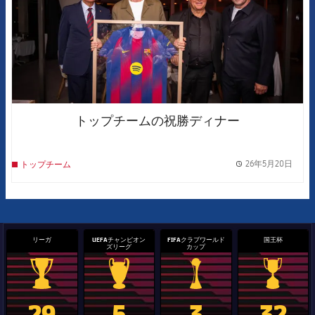
トップチームの祝勝ディナー
26年5月20日
トップチーム
label.
リーガ
UEFAチャンピオン
FIFAクラブワールド
国王杯
ズリーグ
カップ
La Liga trophy
Champions League trophy
label.aria.clubworldcup
国王杯
29
5
3
32