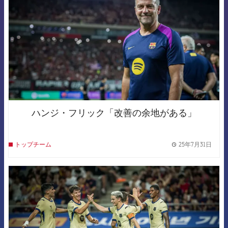
ハンジ・フリック「改善の余地がある」
25年7月31日
トップチーム
label.
FCB Barcelona badge