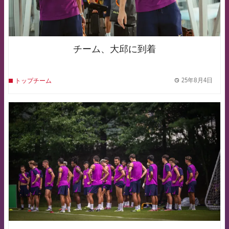
チーム、大邱に到着
25年8月4日
トップチーム
label.
FCB Barcelona badge