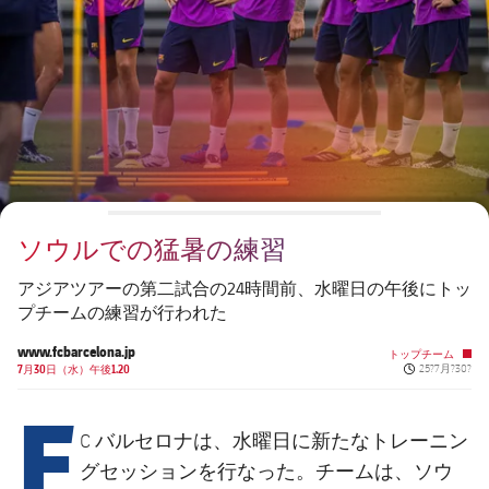
チケット
スケジュール
PLUSICON
LABEL.ARIA.PLUS
会長
plusicon
label.aria.plus
結果
チケット
トップチーム
plusicon
label.aria.plus
レジェンド
プレスパス
順位表
結果
スケジュール
PLUSICON
LABEL.ARIA.PLUS
監督
Facilities
順位表
チケット
トップチーム
plusicon
label.aria.plus
ソウルでの猛暑の練習
結果
スケジュール
PLUSICON
LABEL.ARIA.PLUS
アジアツアーの第二試合の24時間前、水曜日の午後にトッ
順位表
プチームの練習が行われた
チケット
トップチーム
plusicon
label.aria.plus
www.fcbarcelona.jp
トップチーム
Published new
結果
7月30日（水）午後1.20
25?7月?30?
スケジュール
F
PLUSICON
LABEL.ARIA.PLUS
順位表
チケット
C バルセロナは、水曜日に新たなトレーニン
トップチーム
plusicon
label.aria.plus
グセッションを行なった。チームは、ソウ