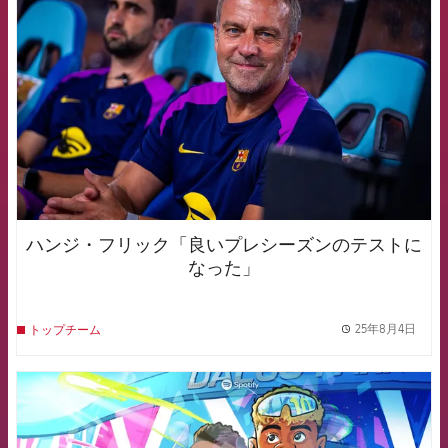
ハンジ・フリック「良いプレシーズンのテストに
なった」
25年8月4日
トップチーム
label.
FCB Barcelona badge