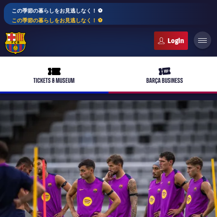
この季節の暮らしをお見逃しなく！ ⚽️
この季節の暮らしをお見逃しなく！ ⚽️
FC Barcelona club badge
ticket-full
ticket-vip
TICKETS & MUSEUM
BARÇA BUSINESS
PLUSICON
LABEL.ARIA.PLUS
トップチーム
plusicon
label.aria.plus
女子サッカー
plusicon
label.aria.plus
バルサアカデミー
plusicon
label.aria.plus
スケジュール
バルサAtlètic
plusicon
label.aria.plus
10年毎