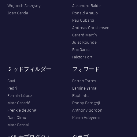
Wojciech Szczęsny
Alejandro Balde
Joan Garcia
Ronald Araujo
Pau Cubarsí
Andreas Christensen
Gerard Martín
Jules Kounde
Eric García
Héctor Fort
ミッドフィルダー
フォワード
Gavi
Ferran Torres
Pedri
Lamine Yamal
Fermín López
Raphinha
Marc Casadó
Roony Bardghji
Frenkie de Jong
Anthony Gordon
Dani Olmo
Karim Adeyemi
Marc Bernal
バルサプロダクト
クラブ