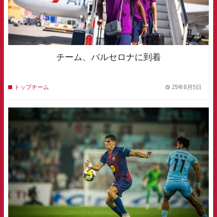
チーム、バルセロナに到着
25年8月5日
トップチーム
label.
FCB Barcelona badge