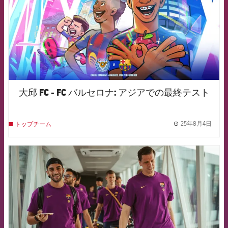
大邱 FC - FC バルセロナ: アジアでの最終テスト
25年8月4日
トップチーム
label.
FCB Barcelona badge