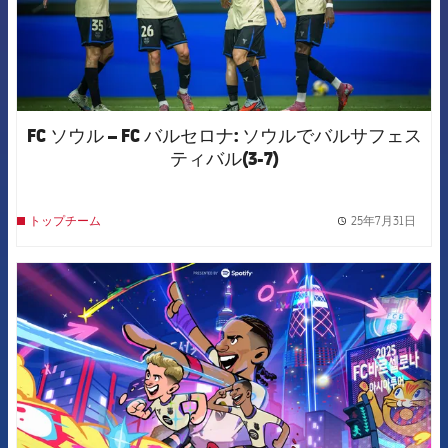
FC ソウル – FC バルセロナ: ソウルでバルサフェス
ティバル(3-7)
25年7月31日
トップチーム
label.
FCB Barcelona badge