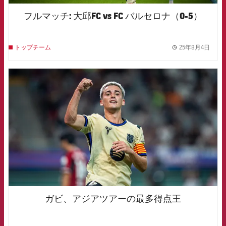
フルマッチ: 大邱FC vs FC バルセロナ（0-5）
25年8月4日
トップチーム
label.
FCB Barcelona badge
ガビ、アジアツアーの最多得点王