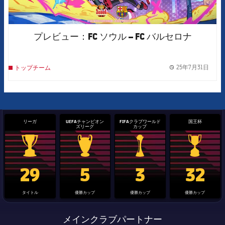
プレビュー：FC ソウル – FC バルセロナ
25年7月31日
トップチーム
label.
リーガ
UEFAチャンピオン
FIFAクラブワールド
国王杯
ズリーグ
カップ
La Liga trophy
Champions League trophy
label.aria.clubworldcup
国王杯
29
5
3
32
タイトル
優勝カップ
優勝カップ
優勝カップ
メインクラブパートナー