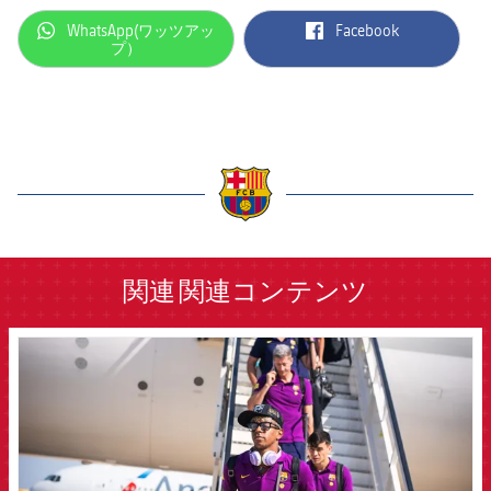
label.aria.whatsapp
label.aria.facebook
WhatsApp(ワッツアッ
Facebook
プ）
label.aria.barcelona
関連
関連コンテンツ
FCB Barcelona badge