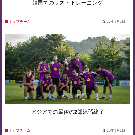
韓国でのラストトレーニング
25年8月3日
トップチーム
label.
FCB Barcelona badge
アジアでの最後の2部練習終了
25年8月2日
トップチーム
label.