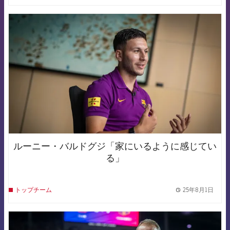
FCB Barcelona badge
ルーニー・バルドグジ「家にいるように感じてい
る」
25年8月1日
トップチーム
label.
FCB Barcelona badge