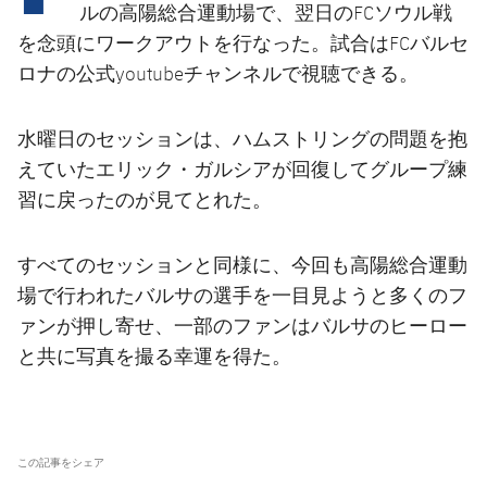
結果
スケジュール
ルの高陽総合運動場で、翌日のFCソウル戦
を念頭にワークアウトを行なった。試合はFCバルセ
順位表
チケット
ロナの公式youtubeチャンネルで視聴できる。
結果
水曜日のセッションは、ハムストリングの問題を抱
えていたエリック・ガルシアが回復してグループ練
順位表
習に戻ったのが見てとれた。
すべてのセッションと同様に、今回も高陽総合運動
場で行われたバルサの選手を一目見ようと多くのフ
ァンが押し寄せ、一部のファンはバルサのヒーロー
と共に写真を撮る幸運を得た。
この記事をシェア