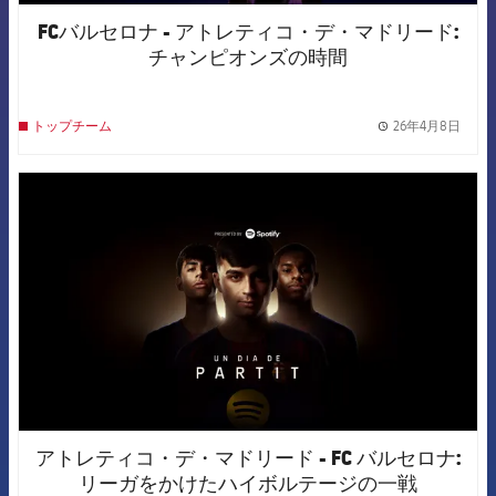
FCバルセロナ - アトレティコ・デ・マドリード:
チャンピオンズの時間
26年4月8日
トップチーム
label.
FCB Barcelona badge
アトレティコ・デ・マドリード - FC バルセロナ:
リーガをかけたハイボルテージの一戦