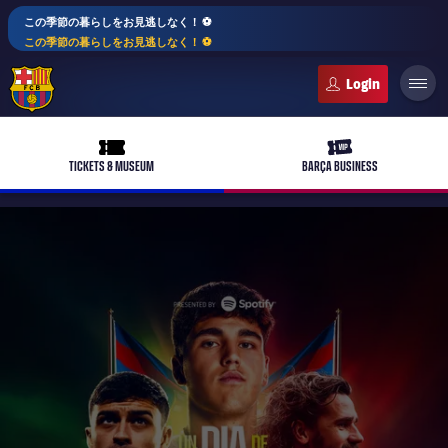
この季節の暮らしをお見逃しなく！ ⚽️
この季節の暮らしをお見逃しなく！ ⚽️
FC Barcelona club badge
ticket-full
ticket-vip
TICKETS & MUSEUM
BARÇA BUSINESS
PLUSICON
LABEL.ARIA.PLUS
トップチーム
plusicon
label.aria.plus
女子サッカー
plusicon
label.aria.plus
バルサアカデミー
plusicon
label.aria.plus
スケジュール
バルサAtlètic
plusicon
label.aria.plus
10年毎