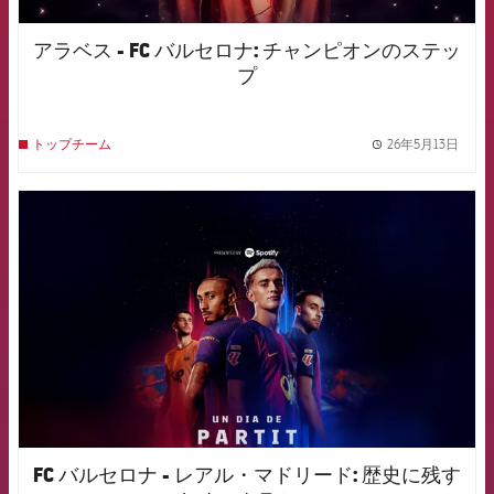
アラベス - FC バルセロナ: チャンピオンのステッ
プ
26年5月13日
トップチーム
label.
FCB Barcelona badge
FC バルセロナ - レアル・マドリード: 歴史に残す