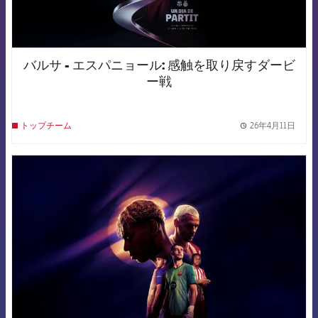
バルサ - エスパニョール: 感触を取り戻すダービ
ー戦
26年4月11日
トップチーム
label.
FCB Barcelona badge