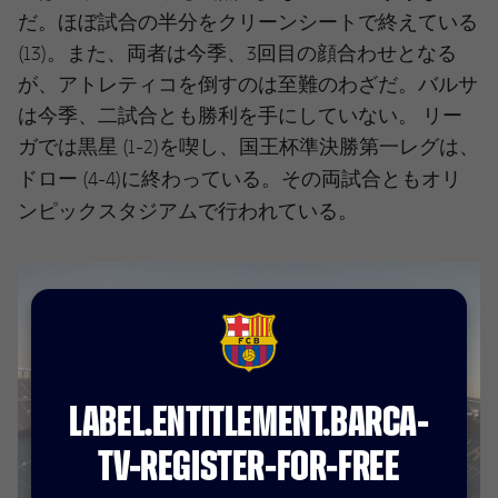
だ。ほぼ試合の半分をクリーンシートで終えている
(13)。また、両者は今季、3回目の顔合わせとなる
が、アトレティコを倒すのは至難のわざだ。バルサ
は今季、二試合とも勝利を手にしていない。 リー
ガでは黒星 (1-2)を喫し、国王杯準決勝第一レグは、
オリ
ドロー (4-4)に終わっている。その両試合とも
ンピックスタジアム
で行われている。
FCB Barcelona badge
LABEL.ENTITLEMENT.BARCA-
TV-REGISTER-FOR-FREE