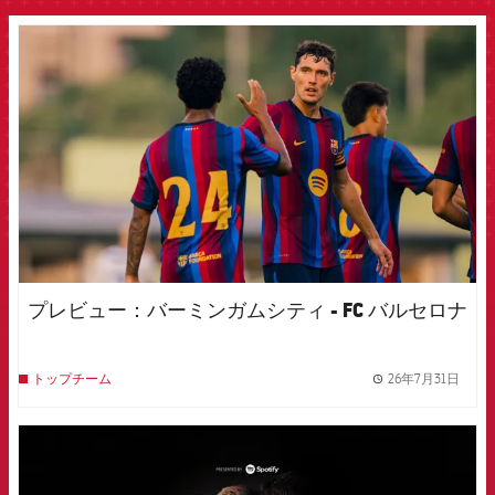
FCB Barcelona badge
プレビュー：バーミンガムシティ - FC バルセロナ
26年7月31日
トップチーム
label.
FCB Barcelona badge