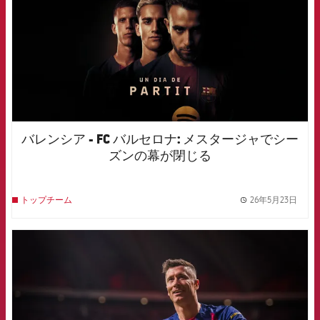
バレンシア - FC バルセロナ: メスタージャでシー
ズンの幕が閉じる
26年5月23日
トップチーム
label.
FCB Barcelona badge