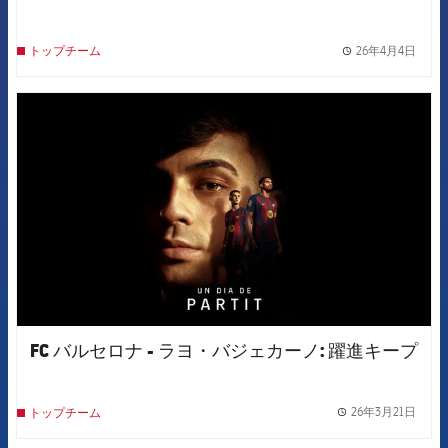
26年4月4日
トップチーム
label.
FCB Barcelona badge
FC バルセロナ - ラヨ・バジェカーノ: 躍進キープ
26年3月21日
トップチーム
label.