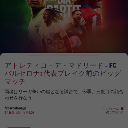
チケット
スケジュール
PLUSICON
LABEL.ARIA.PLUS
会長
plusicon
label.aria.plus
結果
チケット
トップチーム
plusicon
label.aria.plus
レジェンド
プレスパス
順位表
結果
スケジュール
PLUSICON
LABEL.ARIA.PLUS
監督
Facilities
順位表
チケット
トップチーム
plusicon
label.aria.plus
アトレティコ・デ・マドリード - FC
結果
スケジュール
バルセロナ: 代表ブレイク前のビッグ
PLUSICON
LABEL.ARIA.PLUS
マッチ
順位表
チケット
トップチーム
plusicon
label.aria.plus
両者はリーガ争いの鍵となる試合で、今季、三度目の顔合
結果
わせを行なう
スケジュール
PLUSICON
LABEL.ARIA.PLUS
fcbarcelona.jp
トップチーム
順位表
Published ne
3月16日（日）午前9.00
25?3月?16?
チケット
トップチーム
plusicon
label.aria.plus