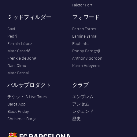
Héctor Fort
ミッドフィルダー
フォワード
Gavi
Ferran Torres
Pedri
Lamine Yamal
Fermín López
Raphinha
Marc Casadó
Roony Bardghji
Frenkie de Jong
Anthony Gordon
Dani Olmo
Karim Adeyemi
Marc Bernal
バルサプロダクト
クラブ
チケット & Live Tours
エンブレム
Barça App
アンセム
Black Friday
レジェンド
Christmas Barça
歴史