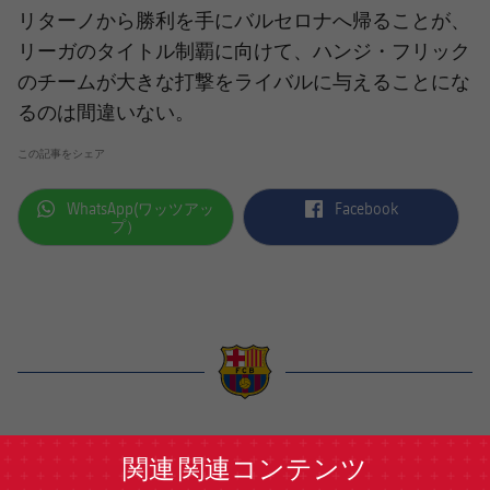
リターノ
から勝利を手にバルセロナへ帰ることが、
リーガのタイトル制覇に向けて、ハンジ・フリック
のチームが大きな打撃をライバルに与えることにな
るのは間違いない。
この記事をシェア
label.aria.whatsapp
label.aria.facebook
WhatsApp(ワッツアッ
Facebook
プ）
label.aria.barcelona
関連
関連コンテンツ