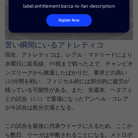
label.entitlement.barca-tv-fan-description
Register Now
苦い瞬間にいるアトレティコ
現在、アトレティコは、レアル・マドリードにより
チャンピオ
水曜日に延長線、PK戦まで戦った上で、
ンズリーグ
から敗退したばかりだ。要求どの高い
120分間を戦い、フィジカル的には部分的に疲労が
残っている可能性がある。また、先週末、ヘタフェ
アンヘル・コレア
との試合（2-1）で退場になった
が今試合は処分欠場となる。
この試合を最後に代表ウイークに入るため、ここか
メトロポ
ら数日、リーガは中断されることになる。