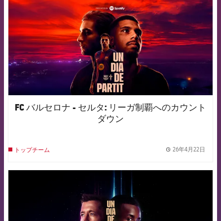
FC バルセロナ - セルタ: リーガ制覇へのカウント
ダウン
26年4月22日
トップチーム
label.
FCB Barcelona badge