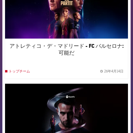
アトレティコ・デ・マドリード - FC バルセロナ:
可能だ
26年4月14日
トップチーム
label.
FCB Barcelona badge