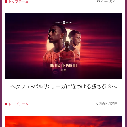
26年5月2日
トップチーム
label.
FCB Barcelona badge
ヘタフェ-バルサ: リーガに近づける勝ち点３へ
26年4月25日
トップチーム
label.
FCB Barcelona badge