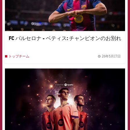
FC バルセロナ - ベティス: チャンピオンのお別れ
26年5月17日
トップチーム
label.
FCB Barcelona badge