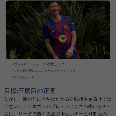
FC Barcelona club badge
レヴィのユニフォームが欲しい？
バルサの得点王のユニフォームをゲットしよう！
今すぐ購入！
PUBLISHED NEWS
目標:三度目の正直
しかし、目の前に立ちはだかる対戦相手も負けては
いない。ディエゴ・パブロ・シメオネの率いるチー
リーガで最も失点の少ないチーム
(18)
ムは、
なの