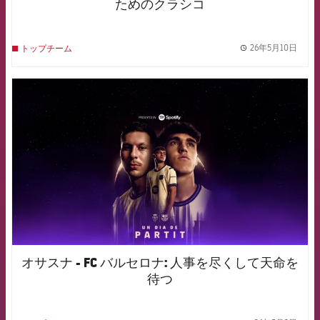
ためのクラシコ
26年5月10日
トップチーム
label.
FCB Barcelona badge
オサスナ - FC バルセロナ: 人事を尽くして天命を
待つ