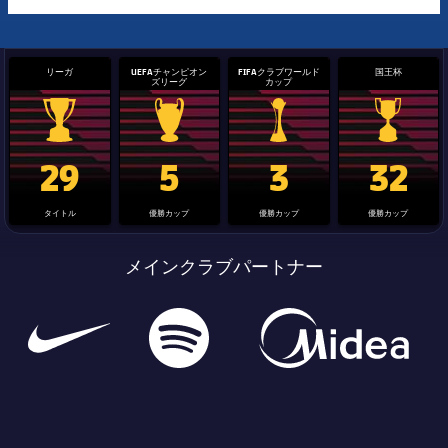
リーガ
UEFAチャンピオン
FIFAクラブワールド
国王杯
ズリーグ
カップ
La Liga trophy
Champions League trophy
label.aria.clubworldcup
国王杯
29
5
3
32
タイトル
優勝カップ
優勝カップ
優勝カップ
メインクラブパートナー