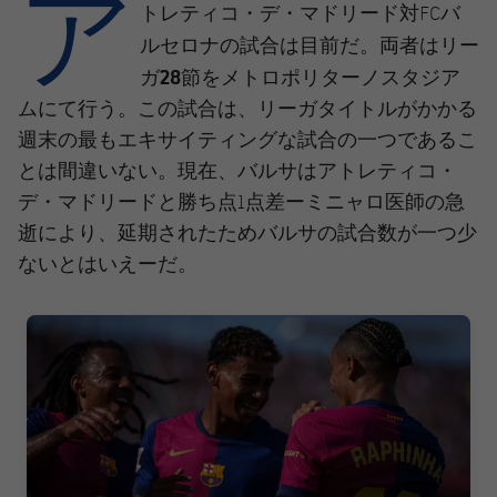
ア
結果
スケジュール
トレティコ・デ・マドリード対FCバ
リー
ルセロナの試合は目前だ。両者は
順位表
チケット
ガ28節
をメトロポリターノスタジア
ムにて行う。この試合は、リーガタイトルがかかる
結果
週末の最もエキサイティングな試合の一つであるこ
とは間違いない。現在、バルサはアトレティコ・
順位表
デ・マドリードと勝ち点1点差ーミニャロ医師の急
逝により、延期されたためバルサの試合数が一つ少
ないとはいえーだ。
FC Barcelona club badge