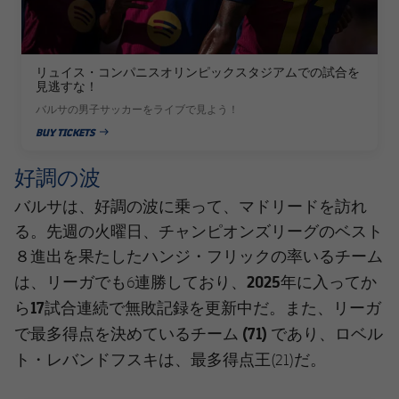
リュイス・コンパニスオリンピックスタジアムでの試合を
見逃すな！
バルサの男子サッカーをライブで見よう！
BUY TICKETS
PUBLISHED NEWS
好調の波
バルサは、好調の波に乗って、マドリードを訪れ
る。先週の火曜日、チャンピオンズリーグのベスト
８進出を果たしたハンジ・フリックの率いるチーム
2025年に入ってか
は、リーガでも6連勝しており、
ら17試合連続で無敗記録を更新中
リーガ
だ。また、
で最多得点
(71)
ロベル
を決めているチーム
であり、
ト・レバンドフスキ
は、最多得点王(21)だ。