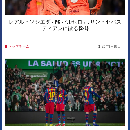
レアル・ソシエダ - FC バルセロナ: サン・セバス
ティアンに散る(2-1)
26年1月18日
トップチーム
label.
FCB Barcelona badge