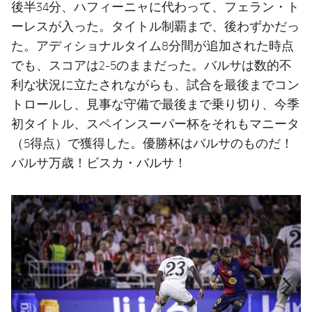
後半34分、ハフィーニャに代わって、フェラン・ト
ーレスが入った。タイトル制覇まで、後わずかだっ
た。アディショナルタイム8分間が追加された時点
でも、スコアは2-5のままだった。バルサは数的不
利な状況に立たされながらも、試合を最後までコン
トロールし、見事な守備で最後まで乗り切り、今季
初タイトル、スペインスーパー杯をそれもマニータ
（5得点）で獲得した。優勝杯はバルサのものだ！
バルサ万歳！ビスカ・バルサ！
前
label.aria.chevronleft
次
label.aria.