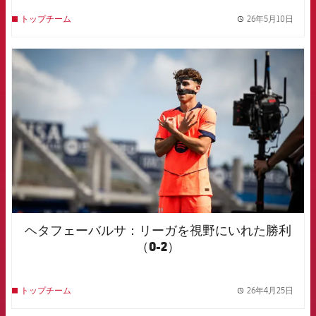
26年5月10日
トップチーム
label.
FCB Barcelona badge
ヘタフェーバルサ：リーガを視野にいれた勝利
（0-2）
26年4月25日
トップチーム
label.