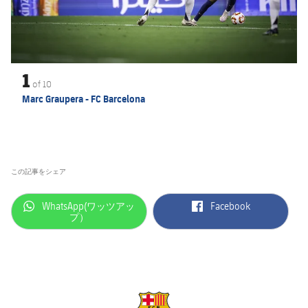
1
of
10
Marc Graupera - FC Barcelona
この記事をシェア
label.aria.whatsapp
label.aria.facebook
WhatsApp(ワッツアッ
Facebook
プ）