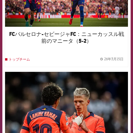
FCバルセロナ-セビージャFC：ニューカッスル戦
前のマニータ（5-2）
26年3月15日
トップチーム
label.
FCB Barcelona badge