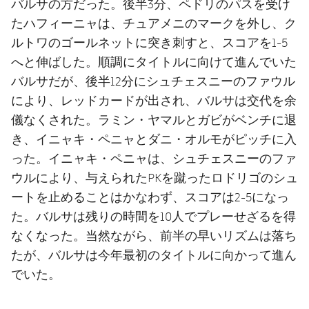
バルサの方だった。後半3分、ペドリのパスを受け
たハフィーニャは、チュアメニのマークを外し、ク
ルトワのゴールネットに突き刺すと、スコアを1-5
へと伸ばした。順調にタイトルに向けて進んでいた
バルサだが、後半12分にシュチェスニーのファウル
により、レッドカードが出され、バルサは交代を余
儀なくされた。ラミン・ヤマルとガビがベンチに退
き、イニャキ・ペニャとダニ・オルモがピッチに入
った。イニャキ・ペニャは、シュチェスニーのファ
ウルにより、与えられたPKを蹴ったロドリゴのシュ
ートを止めることはかなわず、スコアは2-5になっ
た。バルサは残りの時間を10人でプレーせざるを得
なくなった。当然ながら、前半の早いリズムは落ち
たが、バルサは今年最初のタイトルに向かって進ん
でいた。