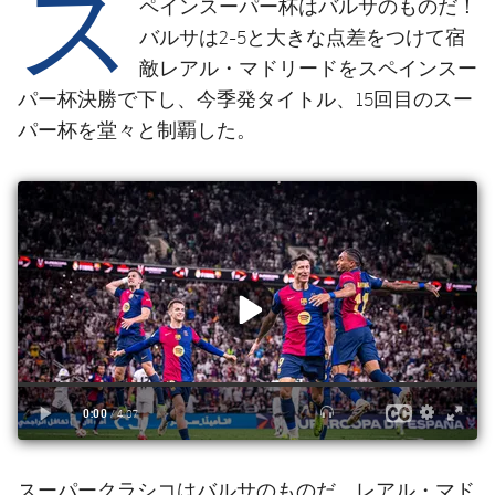
ス
結果
ペインスーパー杯はバルサのものだ！
スケジュール
バルサは2-5と大きな点差をつけて宿
順位表
チケット
敵レアル・マドリードをスペインスー
パー杯決勝で下し、今季発タイトル、15回目のスー
結果
パー杯を堂々と制覇した。
順位表
スーパークラシコはバルサのものだ。レアル・マド