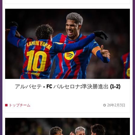
FCB Barcelona badge
アルバセテ - FC バルセロナ:準決勝進出 (1-2)
26年2月3日
トップチーム
label.
FCB Barcelona badge