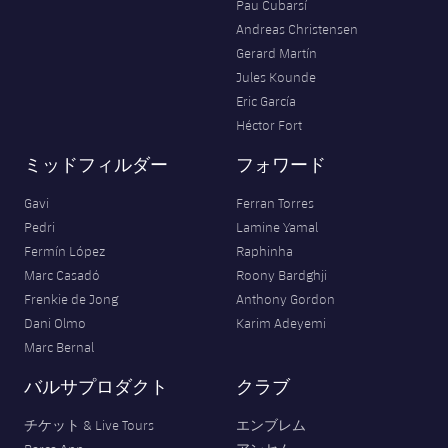
Pau Cubarsí
Andreas Christensen
Gerard Martín
Jules Kounde
Eric García
Héctor Fort
ミッドフィルダー
フォワード
Gavi
Ferran Torres
Pedri
Lamine Yamal
Fermín López
Raphinha
Marc Casadó
Roony Bardghji
Frenkie de Jong
Anthony Gordon
Dani Olmo
Karim Adeyemi
Marc Bernal
バルサプロダクト
クラブ
チケット & Live Tours
エンブレム