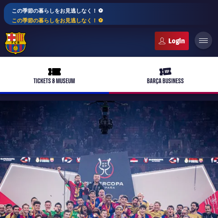
この季節の暮らしをお見逃しなく！ ⚽️
この季節の暮らしをお見逃しなく！ ⚽️
FC Barcelona club badge
ticket-full
ticket-vip
TICKETS & MUSEUM
BARÇA BUSINESS
PLUSICON
LABEL.ARIA.PLUS
トップチーム
plusicon
label.aria.plus
女子サッカー
plusicon
label.aria.plus
バルサアカデミー
plusicon
label.aria.plus
スケジュール
バルサAtlètic
plusicon
label.aria.plus
10年毎