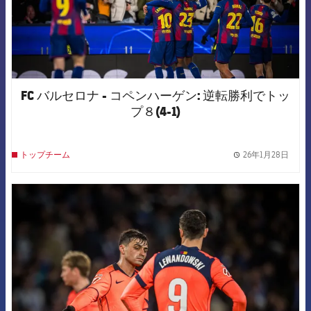
FC バルセロナ - コペンハーゲン: 逆転勝利でトッ
プ８(4-1)
26年1月28日
トップチーム
label.
FCB Barcelona badge