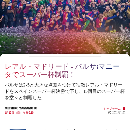
チケット
スケジュール
PLUSICON
LABEL.ARIA.PLUS
会長
plusicon
label.aria.plus
結果
チケット
トップチーム
plusicon
label.aria.plus
レジェンド
プレスパス
順位表
結果
スケジュール
PLUSICON
LABEL.ARIA.PLUS
監督
Facilities
順位表
チケット
トップチーム
plusicon
label.aria.plus
レアル・マドリード - バルサ:マニー
結果
スケジュール
タでスーパー杯制覇！
PLUSICON
LABEL.ARIA.PLUS
順位表
チケット
バルサは2-5と大きな点差をつけて宿敵レアル・マドリー
トップチーム
plusicon
label.aria.plus
ドをスペインスーパー杯決勝で下し、15回目のスーパー杯
を堂々と制覇した
結果
スケジュール
PLUSICON
LABEL.ARIA.PLUS
MICHIKO YAMAMOTO
トップチーム
Published ne
順位表
1月12日（日）午後9.10
25?1月?12?
チケット
トップチーム
plusicon
label.aria.plus