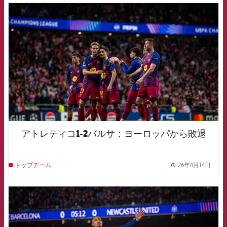
FCB Barcelona badge
アトレティコ1-2バルサ：ヨーロッパから敗退
26年4月14日
トップチーム
label.
FCB Barcelona badge