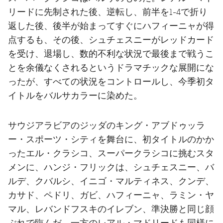
リードに先制された後、逆転し、前半を1-4で折り
返した後、後半が始まってすぐにハフィーニャが得
点するも、その後、シュチェスニーがレッドカード
を受け、退場し、数的不利な状況で最後まで戦うこ
とを余儀なくされるというドラマチックな展開にな
ったが、すべての状況をコントロールし、今季初タ
イトルをバルサカラーに染めた。
サウジアラビアのジッダのキング・アブドゥッラ
ー・スポーツ・シティを舞台に、初タイトルのかか
ったエル・クラシコ、スーパークラシコに挑むスタ
メンに、ハンジ・フリックは、シュチェスニー、バ
ルデ、クバルシ、イニゴ・マルティネス、クンデ、
カサド、ペドリ、ガビ、ハフィーニャ、ラミン・ヤ
マル、レバンドフスキのイレブン、準決勝と同じ顔
ぶれで臨んだ。一方のレアル・マドリードも同様に