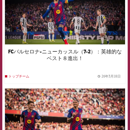
FCバルセロナ-ニューカッスル（7-2）：英雄的な
ベスト８進出！
26年3月18日
トップチーム
label.
FCB Barcelona badge