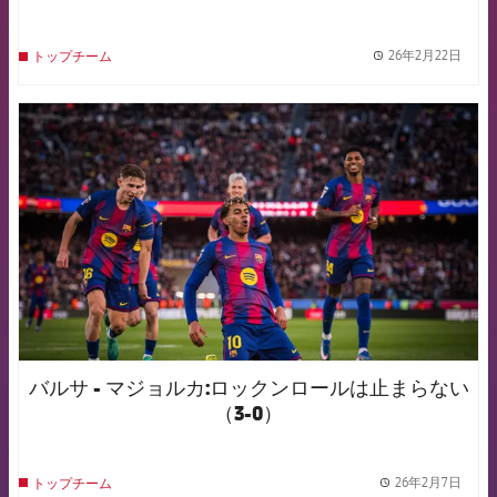
26年2月22日
トップチーム
label.
FCB Barcelona badge
バルサ - マジョルカ:ロックンロールは止まらない
（3-0）
26年2月7日
トップチーム
label.