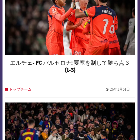
エルチェ- FC バルセロナ: 要塞を制して勝ち点３
(1-3)
26年1月31日
トップチーム
label.
FCB Barcelona badge