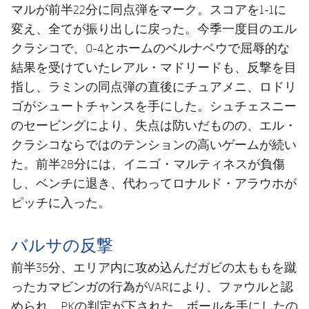
マルが前半22分に同点弾をマーク。スコアを1-1に
変え、全てが振り出しに戻った。今季一度目のエル
クラシコで、0-4とホームのベルナベウで屈辱的な
結果を受けていたレアル・マドリードも、反撃を目
指し、ラミンの同点弾の直後にチュアメニ、ロドリ
ゴがシュートチャンスを手にした。シュチェスニー
のセービングにより、失点は防いだものの、エル・
クラシコならではのテンションの高いゲームが続い
た。前半28分には、イニゴ・マルティネスが負傷
し、ベンチに退き、代わってロナルド・アラウホが
ピッチに入った。
バルサの反撃
前半35分、エリア内に攻め込んだガビの太ももを蹴
ったカマビンガの行為がVARにより、ファウルと認
められ、PKの判定が下された。ボールを手にしたの