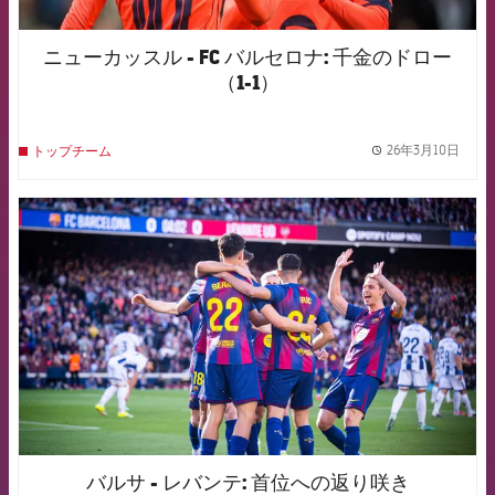
ニューカッスル - FC バルセロナ: 千金のドロー
（1-1）
26年3月10日
トップチーム
label.
FCB Barcelona badge
バルサ - レバンテ: 首位への返り咲き