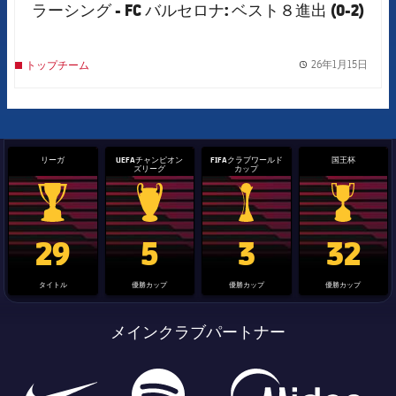
ラーシング - FC バルセロナ: ベスト８進出 (0-2)
26年1月15日
トップチーム
label.
リーガ
UEFAチャンピオン
FIFAクラブワールド
国王杯
ズリーグ
カップ
La Liga trophy
Champions League trophy
label.aria.clubworldcup
国王杯
29
5
3
32
タイトル
優勝カップ
優勝カップ
優勝カップ
メインクラブパートナー