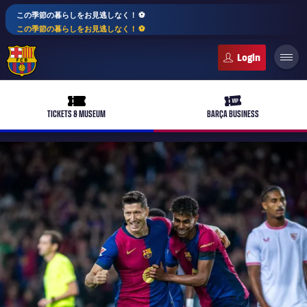
この季節の暮らしをお見逃しなく！ ⚽️
この季節の暮らしをお見逃しなく！ ⚽️
FC Barcelona club badge
ticket-full
ticket-vip
TICKETS & MUSEUM
BARÇA BUSINESS
PLUSICON
LABEL.ARIA.PLUS
トップチーム
plusicon
label.aria.plus
女子サッカー
plusicon
label.aria.plus
バルサアカデミー
plusicon
label.aria.plus
スケジュール
バルサAtlètic
plusicon
label.aria.plus
10年毎