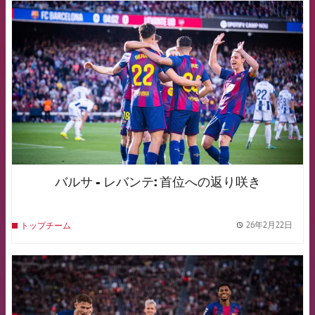
FCB Barcelona badge
バルサ - レバンテ: 首位への返り咲き
26年2月22日
トップチーム
label.
FCB Barcelona badge