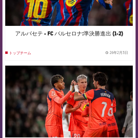
アルバセテ - FC バルセロナ:準決勝進出 (1-2)
26年2月3日
トップチーム
label.
FCB Barcelona badge