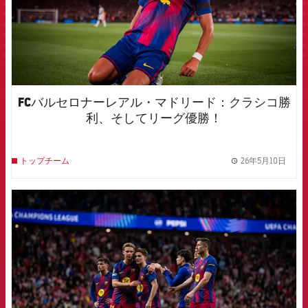
FCバルセロナーレアル・マドリード：クラシコ勝
利、そしてリーグ優勝！
26年5月10日
トップチーム
label.
FCB Barcelona badge