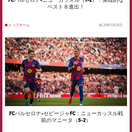
ベスト８進出！
26年3月18日
トップチーム
label.
FCB Barcelona badge
FCバルセロナ-セビージャFC：ニューカッスル戦
前のマニータ（5-2）