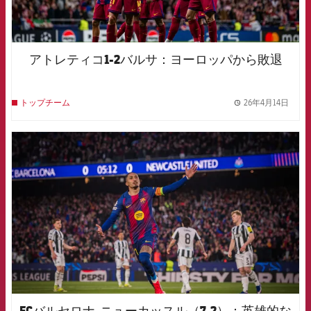
アトレティコ1-2バルサ：ヨーロッパから敗退
26年4月14日
トップチーム
label.
FCB Barcelona badge
FCバルセロナ-ニューカッスル（7-2）：英雄的な