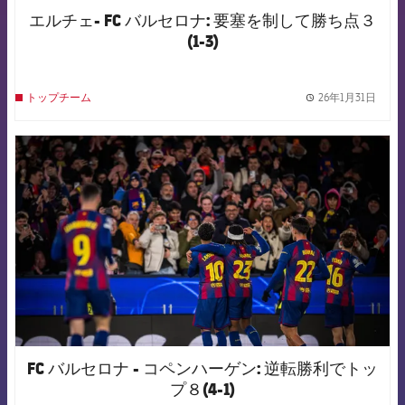
エルチェ- FC バルセロナ: 要塞を制して勝ち点３
(1-3)
26年1月31日
トップチーム
label.
FCB Barcelona badge
FC バルセロナ - コペンハーゲン: 逆転勝利でトッ
プ８(4-1)