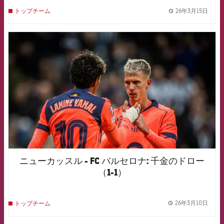
26年3月15日
トップチーム
label.
FCB Barcelona badge
ニューカッスル - FC バルセロナ: 千金のドロー
（1-1）
26年3月10日
トップチーム
label.