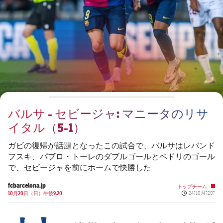
チケット
スケジュール
PLUSICON
LABEL.ARIA.PLUS
会長
plusicon
label.aria.plus
結果
チケット
トップチーム
plusicon
label.aria.plus
レジェンド
プレスパス
順位表
結果
スケジュール
PLUSICON
LABEL.ARIA.PLUS
監督
Facilities
順位表
チケット
トップチーム
plusicon
label.aria.plus
バルサ - セビージャ: マニータのリサ
結果
スケジュール
イタル（5-1）
PLUSICON
LABEL.ARIA.PLUS
順位表
チケット
ガビの復帰が話題となったこの試合で、バルサはレバンド
トップチーム
plusicon
label.aria.plus
フスキ、パブロ・トーレのダブルゴールとペドリのゴール
で、セビージャを前にホームで快勝した
結果
スケジュール
PLUSICON
LABEL.ARIA.PLUS
fcbarcelona.jp
トップチーム
Published news
順位表
10月20日（日）午後9.20
24?10月?20?
チケット
トップチーム
plusicon
label.aria.plus