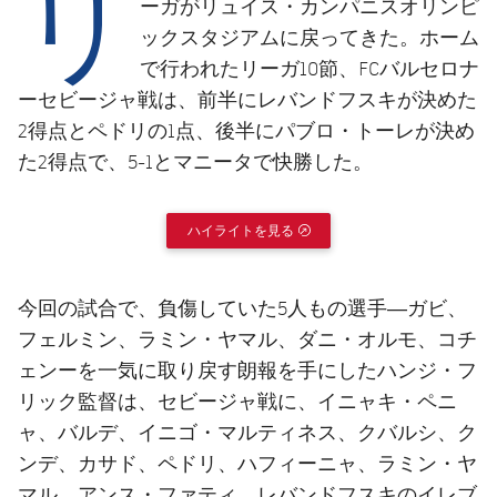
リ
結果
ーガがリュイス・カンパニスオリンピ
スケジュール
ックスタジアムに戻ってきた。ホーム
順位表
チケット
で行われたリーガ10節、FCバルセロナ
ーセビージャ戦は、前半にレバンドフスキが決めた
結果
2得点とペドリの1点、後半にパブロ・トーレが決め
た2得点で、5-1とマニータで快勝した。
順位表
ハイライトを見る
EXTERNAL LINK
今回の試合で、負傷していた5人もの選手―ガビ、
フェルミン、ラミン・ヤマル、ダニ・オルモ、コチ
ェンーを一気に取り戻す朗報を手にしたハンジ・フ
リック監督は、セビージャ戦に、イニャキ・ペニ
ャ、バルデ、イニゴ・マルティネス、クバルシ、ク
ンデ、カサド、ペドリ、ハフィーニャ、ラミン・ヤ
マル、アンス・ファティ、レバンドフスキのイレブ