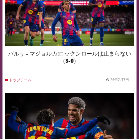
バルサ - マジョルカ:ロックンロールは止まらない
（3-0）
26年2月7日
トップチーム
label.
FCB Barcelona badge