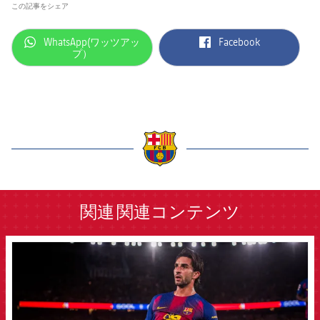
この記事をシェア
label.aria.whatsapp
label.aria.facebook
WhatsApp(ワッツアッ
Facebook
プ）
label.aria.barcelona
関連
関連コンテンツ
FCB Barcelona badge