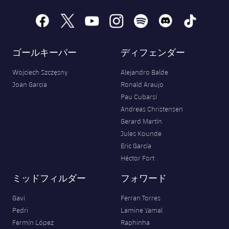
facebook
x
youtube
instagram
spotify
discord
tiktok
ゴールキーパー
ディフェンダー
Wojciech Szczęsny
Alejandro Balde
Joan Garcia
Ronald Araujo
Pau Cubarsí
Andreas Christensen
Gerard Martín
Jules Kounde
Eric García
Héctor Fort
ミッドフィルダー
フォワード
Gavi
Ferran Torres
Pedri
Lamine Yamal
Fermín López
Raphinha