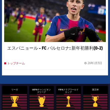
エスパニョール - FC バルセロナ: 新年初勝利(0-2)
26年1月3日
トップチーム
label.
リーガ
UEFAチャンピオン
FIFAクラブワールド
国王杯
ズリーグ
カップ
La Liga trophy
Champions League trophy
label.aria.clubworldcup
国王杯