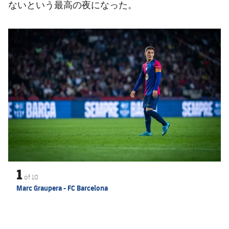
ないという最高の夜になった。
前
label.aria.chevronleft
次
label.aria.
1
of
10
Marc Graupera - FC Barcelona