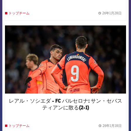
26年1月28日
トップチーム
label.
FCB Barcelona badge
レアル・ソシエダ - FC バルセロナ: サン・セバス
ティアンに散る(2-1)
26年1月18日
トップチーム
label.