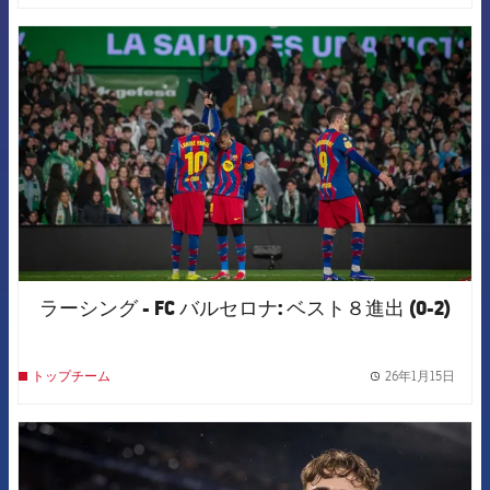
FCB Barcelona badge
ラーシング - FC バルセロナ: ベスト８進出 (0-2)
26年1月15日
トップチーム
label.
FCB Barcelona badge