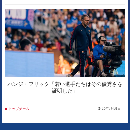
FCB Barcelona badge
ハンジ・フリック「若い選手たちはその優秀さを
証明した」
26年7月31日
トップチーム
label.