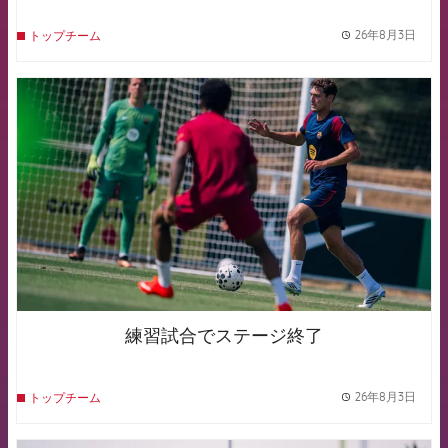
26年8月3日
トップチーム
label.
FCB Barcelona badge
練習試合でステージ終了
26年8月3日
トップチーム
label.