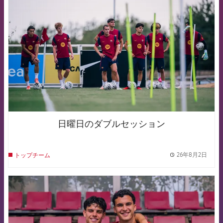
FCB Barcelona badge
日曜日のダブルセッション
26年8月2日
トップチーム
label.
FCB Barcelona badge