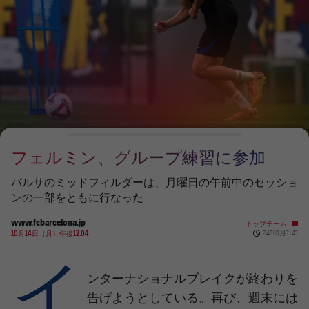
チケット
スケジュール
PLUSICON
LABEL.ARIA.PLUS
会長
plusicon
label.aria.plus
結果
チケット
トップチーム
plusicon
label.aria.plus
レジェンド
プレスパス
順位表
結果
スケジュール
PLUSICON
LABEL.ARIA.PLUS
監督
Facilities
順位表
チケット
トップチーム
plusicon
label.aria.plus
フェルミン、グループ練習に参加
結果
スケジュール
PLUSICON
LABEL.ARIA.PLUS
バルサのミッドフィルダーは、月曜日の午前中のセッショ
順位表
ンの一部をともに行なった
チケット
トップチーム
plusicon
label.aria.plus
www.fcbarcelona.jp
トップチーム
Published new
結果
10月14日（月）午後12.04
24?10月?14?
スケジュール
イ
PLUSICON
LABEL.ARIA.PLUS
順位表
チケット
ンターナショナルブレイクが終わりを
トップチーム
plusicon
label.aria.plus
告げようとしている。再び、週末には