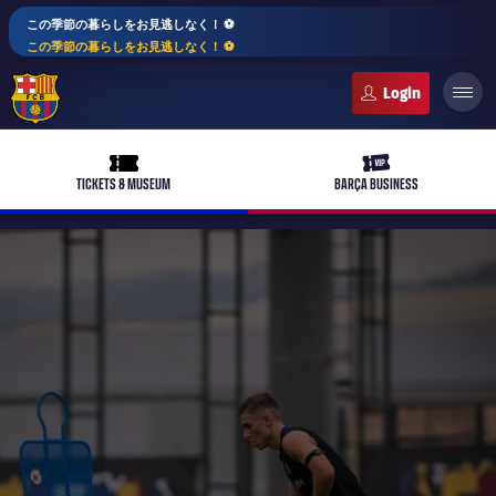
この季節の暮らしをお見逃しなく！ ⚽️
この季節の暮らしをお見逃しなく！ ⚽️
FC Barcelona club badge
ticket-full
ticket-vip
TICKETS & MUSEUM
BARÇA BUSINESS
PLUSICON
LABEL.ARIA.PLUS
トップチーム
plusicon
label.aria.plus
女子サッカー
plusicon
label.aria.plus
バルサアカデミー
plusicon
label.aria.plus
スケジュール
バルサAtlètic
plusicon
label.aria.plus
10年毎