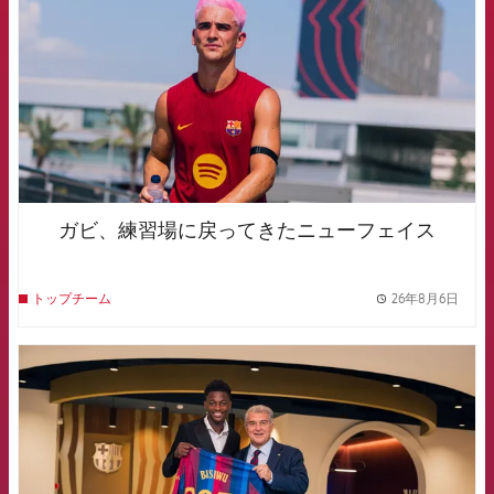
ガビ、練習場に戻ってきたニューフェイス
26年8月6日
トップチーム
label.
FCB Barcelona badge