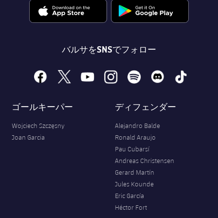
バルサをSNSでフォロー
facebook
x
youtube
instagram
spotify
discord
tiktok
ゴールキーパー
ディフェンダー
Wojciech Szczęsny
Alejandro Balde
Joan Garcia
Ronald Araujo
Pau Cubarsí
Andreas Christensen
Gerard Martín
Jules Kounde
Eric García
Héctor Fort