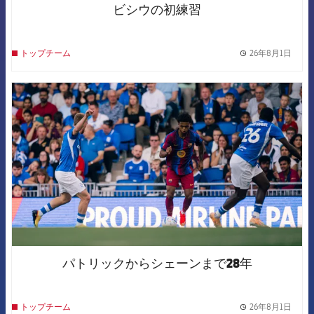
ビシウの初練習
26年8月1日
トップチーム
label.
FCB Barcelona badge
パトリックからシェーンまで28年
26年8月1日
トップチーム
label.