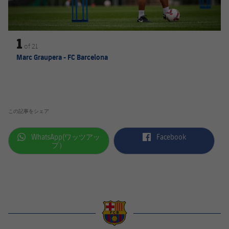
1
of
21
Marc Graupera - FC Barcelona
この記事をシェア
label.aria.whatsapp
label.aria.facebook
WhatsApp(ワッツアッ
Facebook
プ）