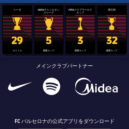
リーガ
UEFAチャンピオン
FIFAクラブワールド
国王杯
ズリーグ
カップ
La Liga trophy
Champions League trophy
label.aria.clubworldcup
国王杯
29
5
3
32
タイトル
優勝カップ
優勝カップ
優勝カップ
メインクラブパートナー
FC バルセロナの公式アプリをダウンロード