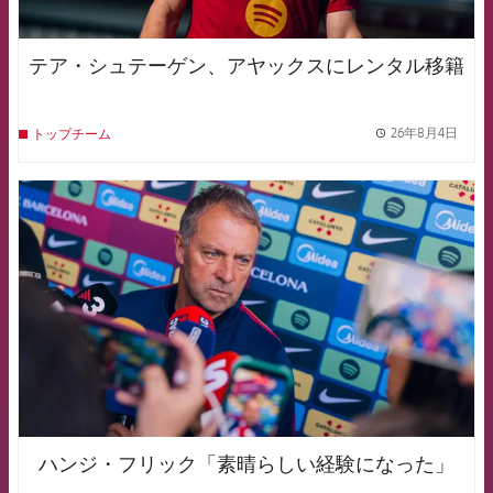
テア・シュテーゲン、アヤックスにレンタル移籍
26年8月4日
トップチーム
label.
FCB Barcelona badge
ハンジ・フリック「素晴らしい経験になった」