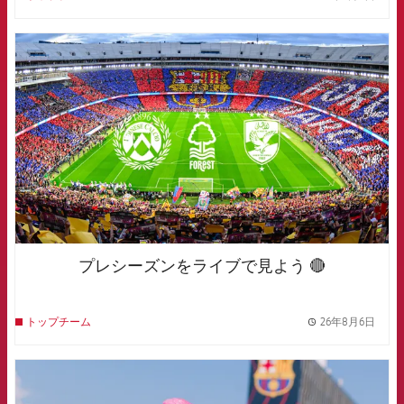
label.
FCB Barcelona badge
プレシーズンをライブで見よう 🔴
26年8月6日
トップチーム
label.
FCB Barcelona badge