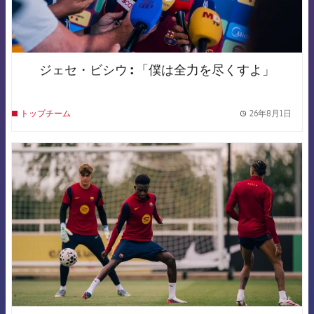
ジェセ・ビシウ : 「僕は全力を尽くすよ」
26年8月1日
トップチーム
label.
FCB Barcelona badge