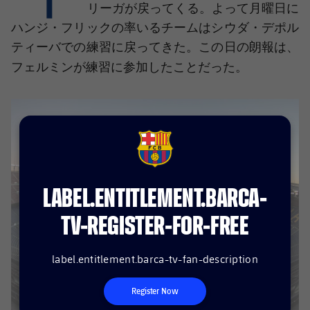
結果
スケジュール
リーガが戻ってくる。よって月曜日に
ハンジ・フリックの率いるチームはシウダ・デポル
順位表
チケット
ティーバでの練習に戻ってきた。この日の朗報は、
フェルミン
が練習に参加したことだった。
結果
順位表
FCB Barcelona badge
LABEL.ENTITLEMENT.BARCA-
TV-REGISTER-FOR-FREE
label.entitlement.barca-tv-fan-description
Register Now