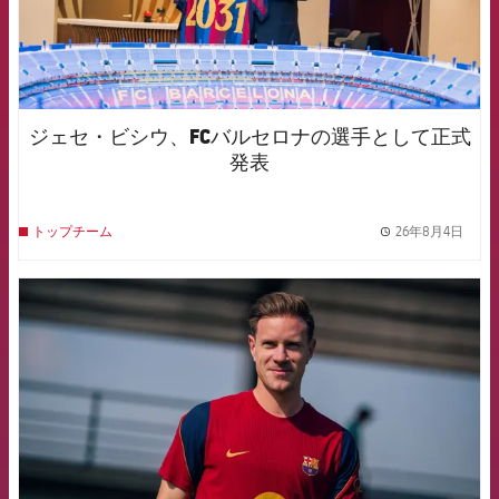
ジェセ・ビシウ、FCバルセロナの選手として正式
発表
26年8月4日
トップチーム
label.
FCB Barcelona badge