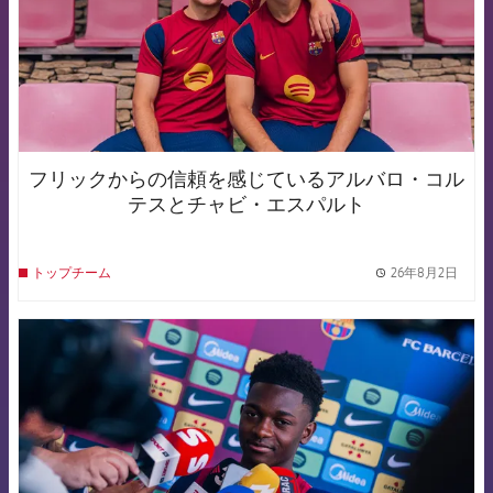
フリックからの信頼を感じているアルバロ・コル
テスとチャビ・エスパルト
26年8月2日
トップチーム
label.
FCB Barcelona badge