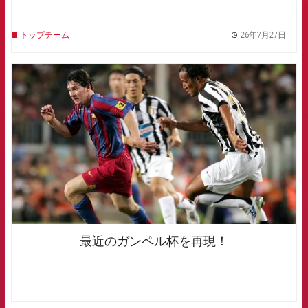
26年7月27日
トップチーム
label.
FCB Barcelona badge
最近のガンペル杯を再現！