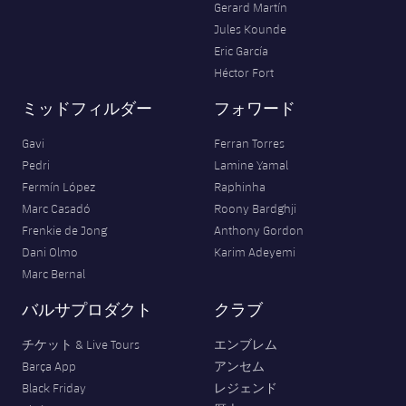
Gerard Martín
Jules Kounde
Eric García
Héctor Fort
ミッドフィルダー
フォワード
Gavi
Ferran Torres
Pedri
Lamine Yamal
Fermín López
Raphinha
Marc Casadó
Roony Bardghji
Frenkie de Jong
Anthony Gordon
Dani Olmo
Karim Adeyemi
Marc Bernal
バルサプロダクト
クラブ
チケット & Live Tours
エンブレム
Barça App
アンセム
Black Friday
レジェンド