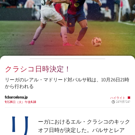
チケット
スケジュール
PLUSICON
LABEL.ARIA.PLUS
会長
plusicon
label.aria.plus
結果
チケット
トップチーム
plusicon
label.aria.plus
レジェンド
プレスパス
順位表
結果
スケジュール
PLUSICON
LABEL.ARIA.PLUS
監督
Facilities
順位表
チケット
トップチーム
plusicon
label.aria.plus
クラシコ日時決定！
結果
スケジュール
PLUSICON
LABEL.ARIA.PLUS
リーガのレアル・マドリード対バルサ戦は、10月26日21時
順位表
から行われる
チケット
トップチーム
plusicon
label.aria.plus
fcbarcelona.jp
ハイライト
Published ne
結果
9月24日（火）午後4.18
24?9月?24?
スケジュール
リ
PLUSICON
LABEL.ARIA.PLUS
順位表
チケット
ーガにおけるエル・クラシコのキック
トップチーム
plusicon
label.aria.plus
オフ日時が決定した。バルサとレア