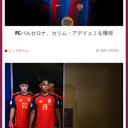
FCバルセロナ、カリム・アデイェミを獲得
26年7月23日
トップチーム
label.
FCB Barcelona badge