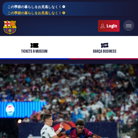
この季節の暮らしをお見逃しなく！ ⚽️
この季節の暮らしをお見逃しなく！ ⚽️
FC Barcelona club badge
ticket-full
ticket-vip
TICKETS & MUSEUM
BARÇA BUSINESS
PLUSICON
LABEL.ARIA.PLUS
トップチーム
plusicon
label.aria.plus
女子サッカー
plusicon
label.aria.plus
バルサアカデミー
plusicon
label.aria.plus
スケジュール
バルサAtlètic
plusicon
label.aria.plus
10年毎