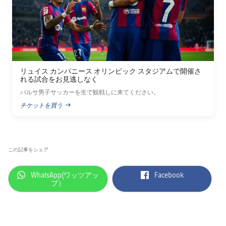
リュイス カンパニース オリンピック スタジアムで開催さ
れる試合をお見逃しなく
バルサ男子サッカーを生で観戦しに来てください。
チケットを買う
PUBLISHED NEWS
この記事をシェア
label.aria.whatsapp
label.aria.facebook
WhatsApp(ワッツアッ
Facebook
プ）