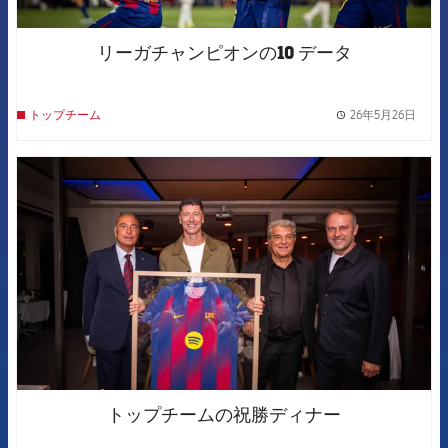
リーガチャンピオンの10 データ
26年5月26日
トップチーム
label.
FCB Barcelona badge
トップチームの祝勝ディナー