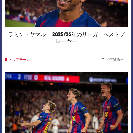
ラミン・ヤマル、 2025/26年のリーガ、ベストプ
レーヤー
26年6月5日
トップチーム
label.
FCB Barcelona badge