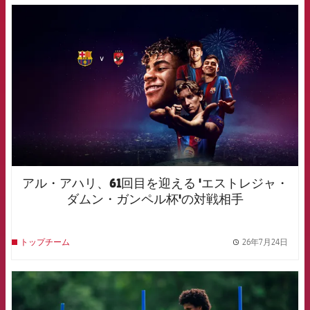
FCB Barcelona badge
アル・アハリ、61回目を迎える 'エストレジャ・
ダムン・ガンペル杯'の対戦相手
26年7月24日
トップチーム
label.
FCB Barcelona badge