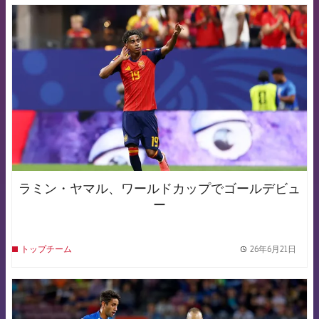
FCB Barcelona badge
ラミン・ヤマル、ワールドカップでゴールデビュ
ー
26年6月21日
トップチーム
label.
FCB Barcelona badge