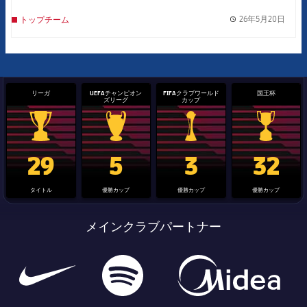
26年5月20日
トップチーム
label.
リーガ
UEFAチャンピオン
FIFAクラブワールド
国王杯
ズリーグ
カップ
La Liga trophy
Champions League trophy
label.aria.clubworldcup
国王杯
29
5
3
32
タイトル
優勝カップ
優勝カップ
優勝カップ
メインクラブパートナー