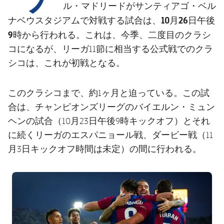
結果
スケジュール
ル・マドリードがサンティアゴ・ベル
10月26日午後
ナベウスタジアムで対戦する試合は、
順位表
チケット
9時
から行われる。これは、今季、二度目のクラシ
コになるが、リーガ11節に相当する公式戦でのクラ
結果
シコは、これが初戦となる。
順位表
このクラシコまで、約1ヶ月と迫っている。この試
合は、チャンピオンズリーグのバイエルン・ミュン
ヘンの試合（10月23日午後9時キックオフ）とそれ
に続くリーガのエスパニョール戦、ダービー戦（11
月3日キックオフ時間は未定）の間に行われる。
FC Barcelona club badge