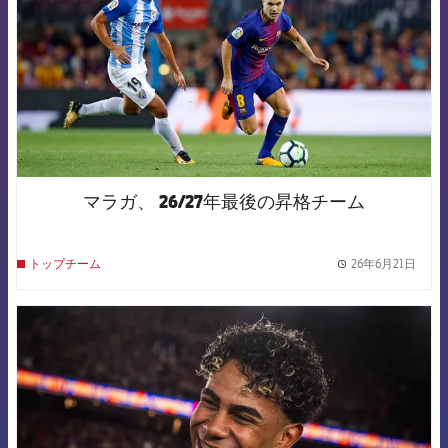
マラガ、 26/27年最後の昇格チーム
26年6月21日
トップチーム
label.
FCB Barcelona badge