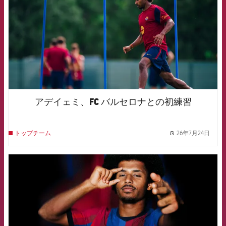
アデイェミ、FC バルセロナとの初練習
26年7月24日
トップチーム
label.
FCB Barcelona badge