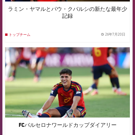
ラミン・ヤマルとパウ・クバルシの新たな最年少
記録
26年7月20日
トップチーム
label.
FCB Barcelona badge
FCバルセロナワールドカップダイアリー