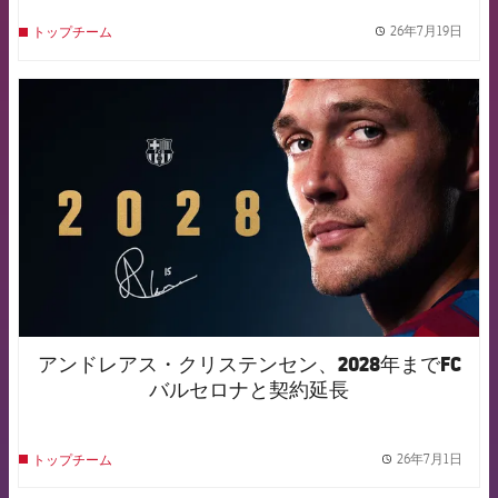
26年7月19日
トップチーム
label.
FCB Barcelona badge
アンドレアス・クリステンセン、2028年までFC
バルセロナと契約延長
26年7月1日
トップチーム
label.