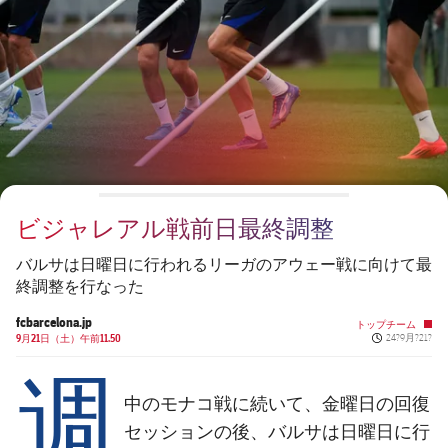
チケット
スケジュール
PLUSICON
LABEL.ARIA.PLUS
会長
plusicon
label.aria.plus
結果
チケット
トップチーム
plusicon
label.aria.plus
レジェンド
プレスパス
順位表
結果
スケジュール
PLUSICON
LABEL.ARIA.PLUS
監督
Facilities
順位表
チケット
トップチーム
plusicon
label.aria.plus
ビジャレアル戦前日最終調整
結果
スケジュール
PLUSICON
LABEL.ARIA.PLUS
バルサは日曜日に行われるリーガのアウェー戦に向けて最
順位表
終調整を行なった
チケット
トップチーム
plusicon
label.aria.plus
fcbarcelona.jp
トップチーム
Published ne
結果
9月21日（土）午前11.50
24?9月?21?
スケジュール
週
PLUSICON
LABEL.ARIA.PLUS
順位表
チケット
中のモナコ戦に続いて、金曜日の回復
トップチーム
plusicon
label.aria.plus
セッションの後、バルサは日曜日に行