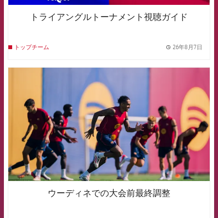
トライアングルトーナメント視聴ガイド
26年8月7日
トップチーム
label.
FCB Barcelona badge
ウーディネでの大会前最終調整