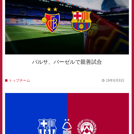
バルサ、バーゼルで親善試合
26年8月8日
トップチーム
label.
FCB Barcelona badge