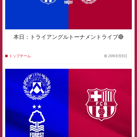
本日：トライアングルトーナメントライブ🔴
26年8月8日
トップチーム
label.
FCB Barcelona badge