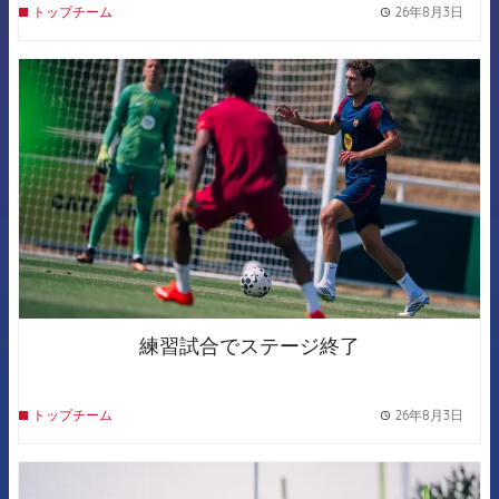
26年8月3日
トップチーム
label.
FCB Barcelona badge
練習試合でステージ終了
26年8月3日
トップチーム
label.
FCB Barcelona badge