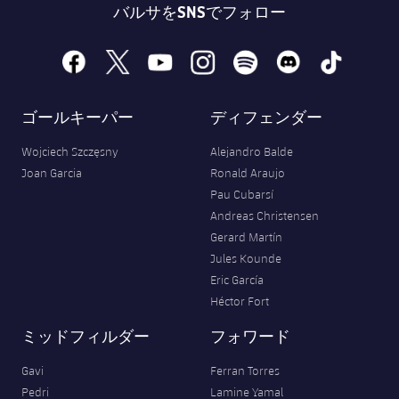
バルサをSNSでフォロー
facebook
x
youtube
instagram
spotify
discord
tiktok
ゴールキーパー
ディフェンダー
Wojciech Szczęsny
Alejandro Balde
Joan Garcia
Ronald Araujo
Pau Cubarsí
Andreas Christensen
Gerard Martín
Jules Kounde
Eric García
Héctor Fort
ミッドフィルダー
フォワード
Gavi
Ferran Torres
Pedri
Lamine Yamal