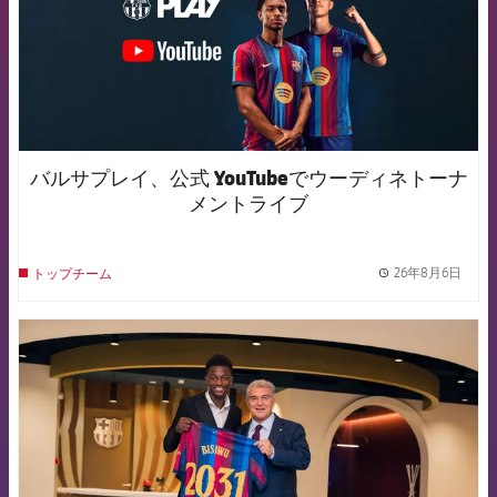
バルサプレイ、公式 YouTubeでウーディネトーナ
メントライブ
26年8月6日
トップチーム
label.
FCB Barcelona badge