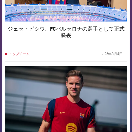
ジェセ・ビシウ、FCバルセロナの選手として正式
発表
26年8月4日
トップチーム
label.
FCB Barcelona badge