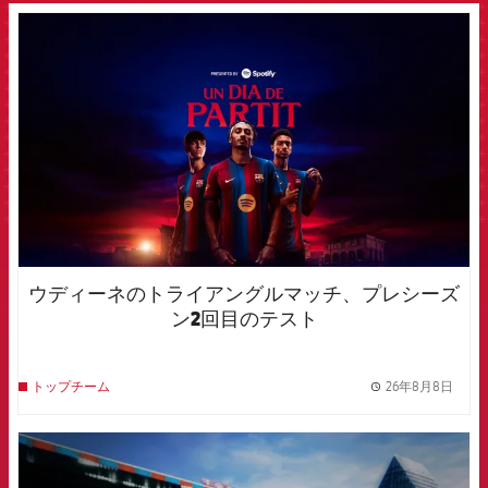
FCB Barcelona badge
ウディーネのトライアングルマッチ、プレシーズ
ン2回目のテスト
26年8月8日
トップチーム
label.
FCB Barcelona badge