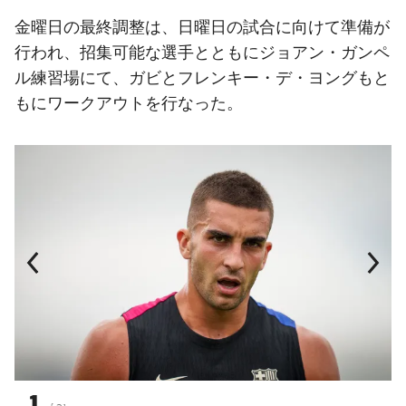
金曜日の最終調整は、日曜日の試合に向けて準備が
行われ、招集可能な選手とともにジョアン・ガンペ
ル練習場にて、ガビとフレンキー・デ・ヨングもと
もにワークアウトを行なった。
前
label.aria.chevronleft
次
label.aria.
1