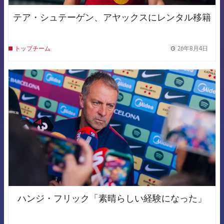
テア・シュテーゲン、アヤックスにレンタル移籍
26年8月4日
トップチーム
label.
FCB Barcelona badge
ハンジ・フリック「素晴らしい経験になった」