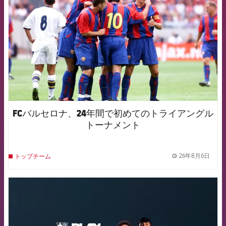
FCバルセロナ、24年間で初めてのトライアングル
トーナメント
26年8月6日
トップチーム
label.
FCB Barcelona badge