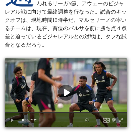
結果
スケジュール
われるリーガ6節、アウェーのビジャ
レアル戦に向けて最終調整を行なった。試合のキッ
順位表
チケット
クオフは、現地時間18時半だ。マルセリーノの率い
るチームは、現在、首位のバルサを前に勝ち点４点
結果
差と迫っているビジャレアルとの対戦は、タフな試
合となるだろう。
順位表