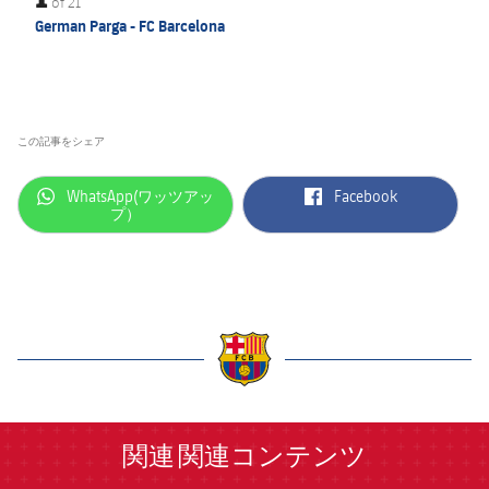
of
21
German Parga - FC Barcelona
この記事をシェア
label.aria.whatsapp
label.aria.facebook
WhatsApp(ワッツアッ
Facebook
プ）
label.aria.barcelona
関連
関連コンテンツ