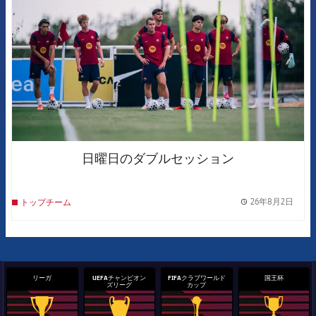
日曜日のダブルセッション
26年8月2日
トップチーム
label.
リーガ
UEFAチャンピオン
FIFAクラブワールド
国王杯
ズリーグ
カップ