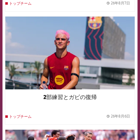
26年8月7日
トップチーム
label.
FCB Barcelona badge
2部練習とガビの復帰
26年8月6日
トップチーム
label.
FCB Barcelona badge