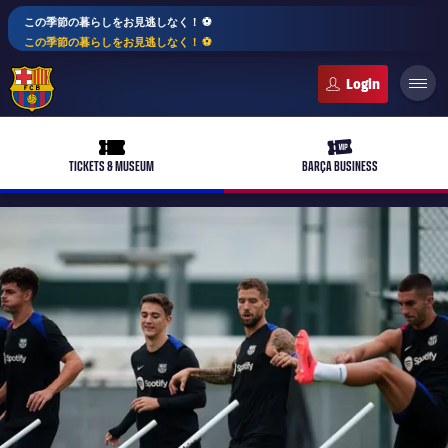
この季節の暮らしをお見逃しなく！ ⚽️
この季節の暮らしをお見逃しなく！ ⚽️
FC Barcelona club badge
ticket-full
ticket-vip
TICKETS & MUSEUM
BARÇA BUSINESS
PLUSICON
LABEL.ARIA.PLUS
トップチーム
plusicon
label.aria.plus
女子サッカー
plusicon
label.aria.plus
バルサアカデミー
plusicon
label.aria.plus
スケジュール
バルサAtlètic
plusicon
label.aria.plus
10年毎