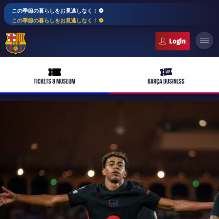
この季節の暮らしをお見逃しなく！ ⚽️
この季節の暮らしをお見逃しなく！ ⚽️
FC Barcelona club badge
ticket-full
ticket-vip
TICKETS & MUSEUM
BARÇA BUSINESS
PLUSICON
LABEL.ARIA.PLUS
トップチーム
plusicon
label.aria.plus
女子サッカー
plusicon
label.aria.plus
バルサアカデミー
plusicon
label.aria.plus
スケジュール
バルサAtlètic
plusicon
label.aria.plus
10年毎