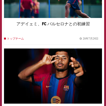
アデイェミ、FC バルセロナとの初練習
26年7月24日
トップチーム
label.
FCB Barcelona badge