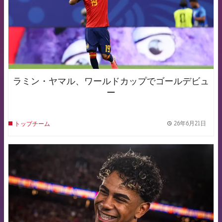
ラミン・ヤマル、ワールドカップでゴールデビュ
ー
26年6月21日
トップチーム
label.
FCB Barcelona badge