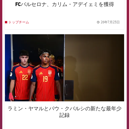
FCバルセロナ、カリム・アデイェミを獲得
26年7月23日
トップチーム
label.
FCB Barcelona badge
ラミン・ヤマルとパウ・クバルシの新たな最年少
記録