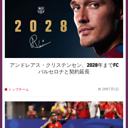
アンドレアス・クリステンセン、2028年までFC
バルセロナと契約延長
26年7月1日
トップチーム
label.
FCB Barcelona badge