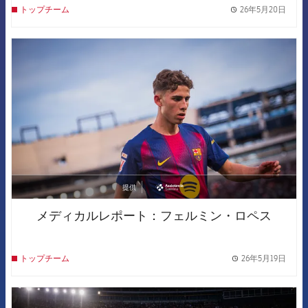
26年5月20日
トップチーム
label.
FCB Barcelona badge
提供
asistencia
メディカルレポート：フェルミン・ロペス
26年5月19日
トップチーム
label.
FCB Barcelona badge