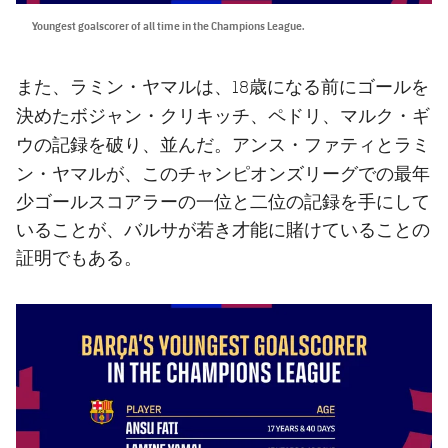
Youngest goalscorer of all time in the Champions League.
また、ラミン・ヤマルは、18歳になる前にゴールを
ボジャン・クリキッチ、ペドリ、マルク・ギ
決めた
ウ
アンス・ファティ
ラミ
の記録を破り、並んだ。
と
ン・ヤマル
が、このチャンピオンズリーグでの最年
少ゴールスコアラーの一位と二位の記録を手にして
いることが、バルサが若き才能に賭けていることの
証明でもある。