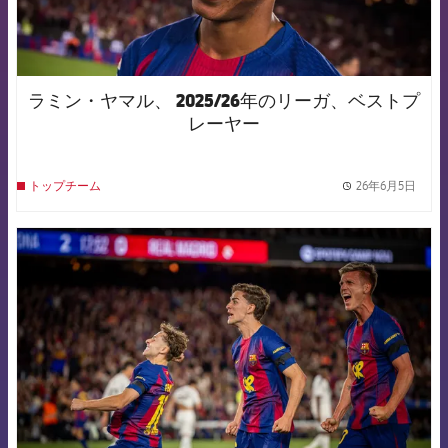
ラミン・ヤマル、 2025/26年のリーガ、ベストプ
レーヤー
26年6月5日
トップチーム
label.
FCB Barcelona badge