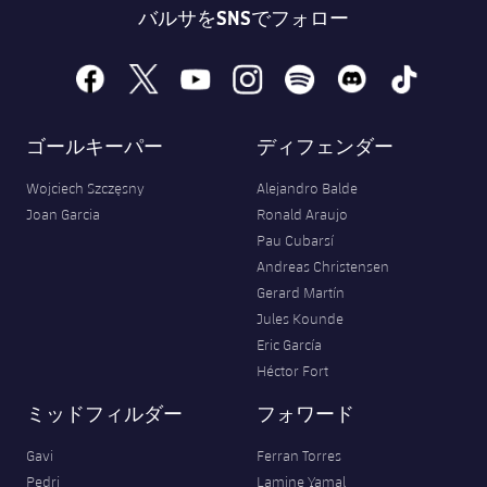
バルサをSNSでフォロー
facebook
x
youtube
instagram
spotify
discord
tiktok
ゴールキーパー
ディフェンダー
Wojciech Szczęsny
Alejandro Balde
Joan Garcia
Ronald Araujo
Pau Cubarsí
Andreas Christensen
Gerard Martín
Jules Kounde
Eric García
Héctor Fort
ミッドフィルダー
フォワード
Gavi
Ferran Torres
Pedri
Lamine Yamal