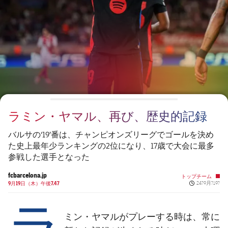
チケット
スケジュール
PLUSICON
LABEL.ARIA.PLUS
会長
plusicon
label.aria.plus
結果
チケット
トップチーム
plusicon
label.aria.plus
レジェンド
プレスパス
順位表
結果
スケジュール
PLUSICON
LABEL.ARIA.PLUS
監督
Facilities
順位表
チケット
トップチーム
plusicon
label.aria.plus
ラミン・ヤマル、再び、歴史的記録
結果
スケジュール
PLUSICON
LABEL.ARIA.PLUS
バルサの‘19’番は、チャンピオンズリーグでゴールを決め
順位表
た史上最年少ランキングの2位になり、17歳で大会に最多
チケット
トップチーム
plusicon
label.aria.plus
参戦した選手となった
結果
fcbarcelona.jp
スケジュール
トップチーム
Published ne
9月19日（木）午後7.47
24?9月?19?
PLUSICON
LABEL.ARIA.PLUS
ラ
順位表
チケット
トップチーム
plusicon
label.aria.plus
ミン・ヤマルがプレーする時は、常に