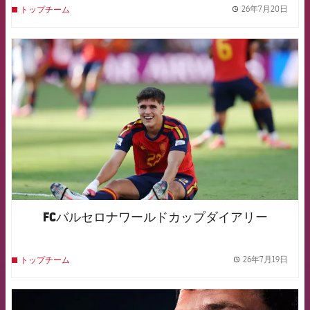
26年7月20日
トップチーム
label.
FCB Barcelona badge
FCバルセロナワールドカップダイアリー
26年7月19日
トップチーム
label.
FCB Barcelona badge