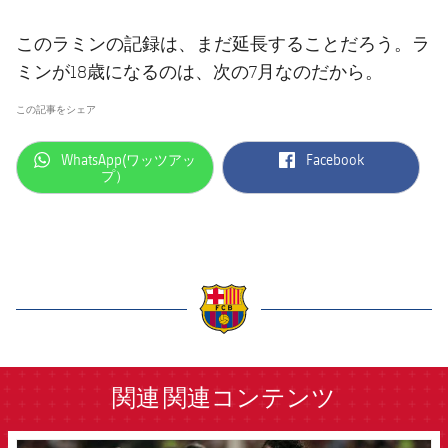
このラミンの記録は、まだ延長することだろう。ラ
ミンが18歳になるのは、次の7月なのだから。
この記事をシェア
label.aria.whatsapp
label.aria.facebook
WhatsApp(ワッツアッ
Facebook
プ）
label.aria.barcelona
関連
関連コンテンツ