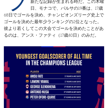
結果
新たな記録が生まれる時だ。この木曜
スケジュール
日、モナコで、バルサの19番は、17歳
順位表
チケット
68日でゴールを決め、チャンピオンズリーグ史上で
ゴールを決めた最年少ランキングの2位となった。
結果
彼より若くしてこの大会でゴールを決めたことがあ
るのは、アンス・ファティ（17歳40日）のみだ。
順位表