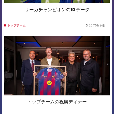
リーガチャンピオンの10 データ
26年5月26日
トップチーム
label.
FCB Barcelona badge
トップチームの祝勝ディナー