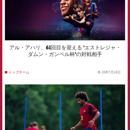
アル・アハリ、61回目を迎える 'エストレジャ・
ダムン・ガンペル杯'の対戦相手
26年7月24日
トップチーム
label.
FCB Barcelona badge