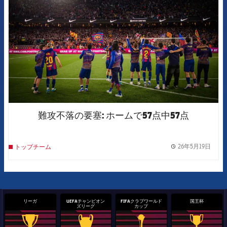
難攻不落の要塞: ホームで57点中57点
26年5月19日
トップチーム
label.
リーガ
UEFAチャンピオン
FIFAクラブワールド
国王杯
ズリーグ
カップ