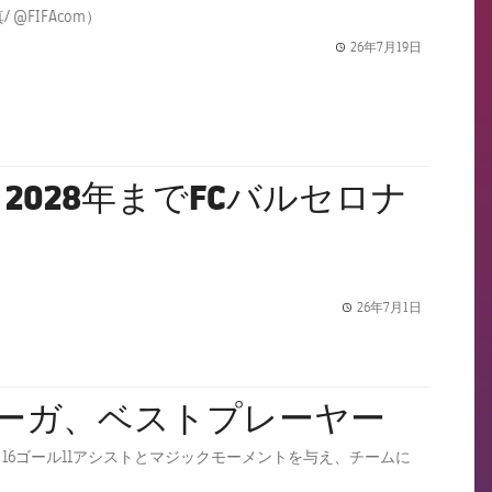
FC バルセロナから16人の選手が史上最大のワールドカップの一員となる（写真/ @FIFAcom）
26年7月19日
label.share.
028年までFCバルセロナ
26年7月1日
label.share.
のリーガ、ベストプレーヤー
6ゴール11アシストとマジックモーメントを与え、チームに