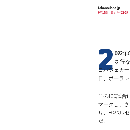
fcbarcelona.jp
9月15日（日）午後2.05
2
022
を行
ヨバジェカー
日、ポーラン
この100試
マークし、
り、FCバル
だ。