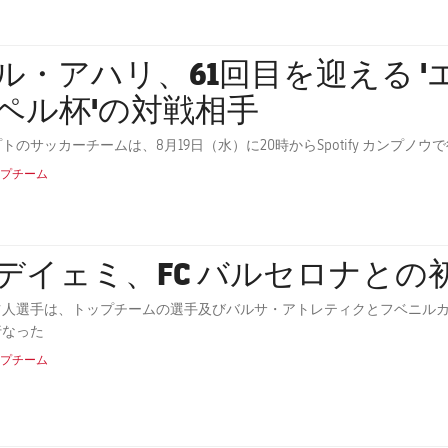
・アハリ、61回目を迎える 'エストレジャ・ダムン・ガ
ペル杯'の対戦相手
トのサッカーチームは、8月19日（水）に20時からSpotify カンプ
プチーム
デイェミ、FC バルセロナとの
ツ人選手は、トップチームの選手及びバルサ・アトレティクとフベニルカ
行なった
プチーム