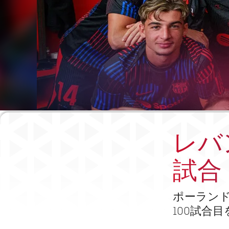
レバ
試合
ポーラン
100試合