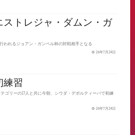
ノウで行われるジョアン・ガンペル杯の対戦相手となる
26年7月24日
label.share.
初練習
テゴリーの17人と共に今朝、シウダ・デポルティーバで初練
26年7月24日
label.share.