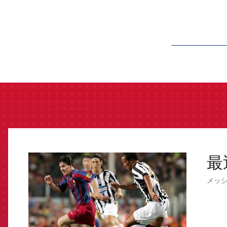
label.aria.barcelon
最
FCB Barcelona badge
メッ