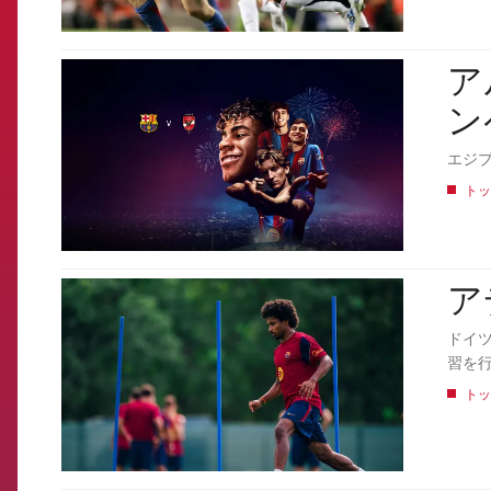
アル
FCB Barcelona badge
ン
エジプ
トッ
ア
FCB Barcelona badge
ドイ
習を
トッ