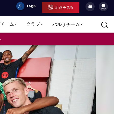
Login
JA
計画を見る
filled-badge
user
Culers
www
プチーム
クラブ
バルサチーム
LABEL.ARIA.CARETDOWN
LABEL.ARIA.CARETDOWN
LABEL.ARIA.CARETDOWN
ル