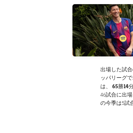
FC Barcelona club badge
出場した試合
ッパリーグで
65勝14分
は、
46試合に出場し
の今季は5試