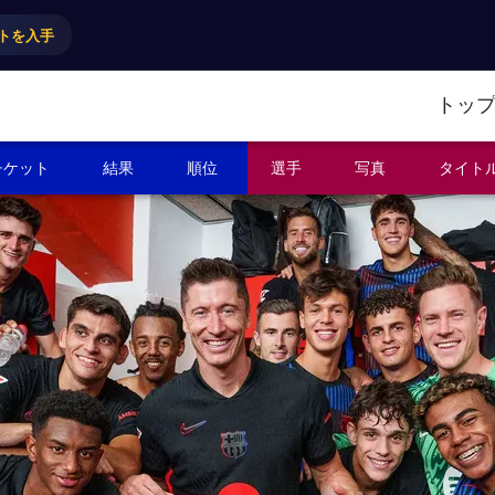
トを入手
トッ
チケット
結果
順位
選手
写真
タイト