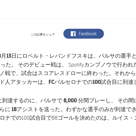
label.aria.facebook
Facebook
この記事をシェア
年8月13日にロベルト・レバンドフスキは、バルサの選手
なった。
そのデビュー戦は、 Spotifyカンプノウで行わ
ノ戦で、試合はスコアレスドローに終わった。それから
FCバルセロナでの100試合目に到達
ド人アタッカーは、
8,000 分間プレーし、
合に到達するのに、バルサで
その間
18アシスト
さらに
を送った。わずかな選手のみが到達で
セロナでの100試合目で88ゴールを決めたのは、ルイス