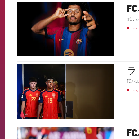
F
FCB Barcelona badge
ボル
トッ
ラ
FCB Barcelona badge
FCバ
トッ
F
FCB Barcelona badge