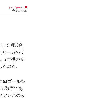
トップチーム
Published news
24?9月?15?
として初試合
れたリーガのラ
、2年後の今
したのだ。
63ゴール
に
を
きる数字であ
・スアレスのみ