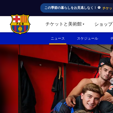
この季節の暮らしをお見逃しなく！ ⚽️
チケッ
チケットと美術館
ショップ
LABEL.SHARE.CARETDOWN
FC Barcelona club badge
ニュース
スケジュール