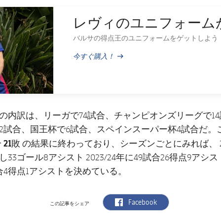
レヴィのユニフォーム
バルサの得点王のユニフォームをゲットしよう
今すぐ購入！
PUBLISHED NEWS
の内訳は、リーガで74試合、チャンピオンズリーグで1
2試合、国王杯で6試合、スペインスーパー杯4試合だ。
 21敗
の結果に終わっており、シーズンごとにみれば、 20
33ゴール8アシスト 2023/24年に49試合26得点9アシスト
合4得点1アシストを決めている。
label.aria.facebook
Facebook
この記事をシェア