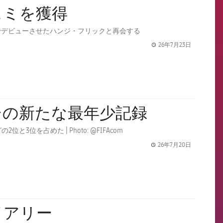
ェミを獲得
でデビューさせたハンジ・フリックと再会する
26年7月23日
label.share.
シの新たな最年少記録
を占めた | Photo: @FIFAcom
26年7月20日
label.share.
イアリー