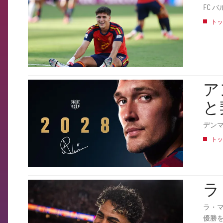
トッ
ア
FCB Barcelona badge
と
デン
トッ
ラ
FCB Barcelona badge
ラ・
優勝