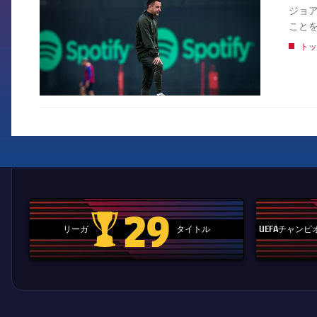
ジョア
こと
トッ
29
リーガ
タイトル
UEFAチャン
La Liga trophy