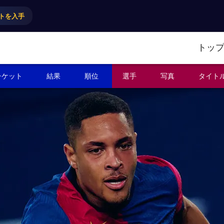
トを入手
トッ
チケット
結果
順位
選手
写真
タイト