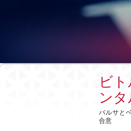
ビト
ンタ
バルサと
合意