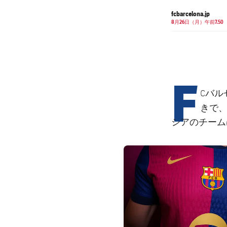
fcbarcelona.jp
8月26日（月）午前7.50
F
Cバル
きで
シアのチーム
FC Barcelona club badge