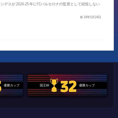
が 2024-25 年にFCバルセロナの監督として続投しない
24年5月24日
label.share.
3
32
優勝カップ
国王杯
優勝カップ
.clubworldcup
国王杯