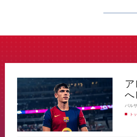
label.aria.barcelon
ア
FCB Barcelona badge
へ
バルサ
トッ