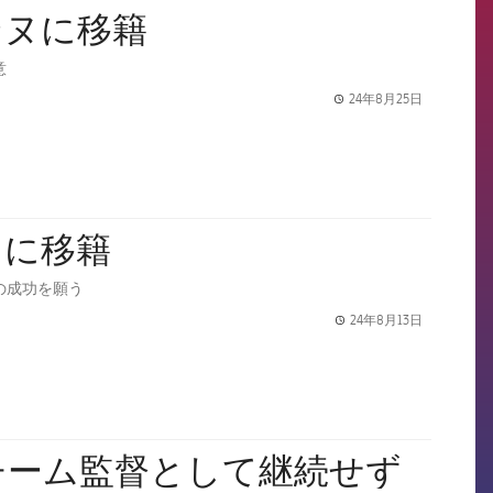
ンヌに移籍
意
24年8月25日
label.share.
スに移籍
の成功を願う
24年8月13日
label.share.
チーム監督として継続せず