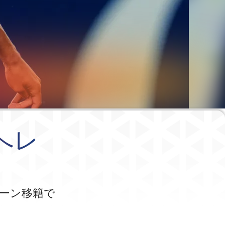
へレ
ーン移籍で