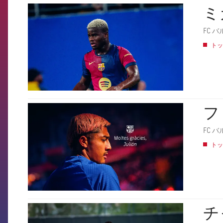
ミ
FCB Barcelona badge
FC
トッ
フ
FCB Barcelona badge
FC
トッ
チ
FCB Barcelona badge