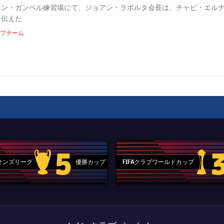
ン・ガンペル練習場にて、ジョアン・ラポルタ会長は、チャビ・エルナンデス
を伝えた
プチーム
5
ピオンズリーグ
優勝カップ
FIFAクラブワールドカップ
Champions League trophy
label.aria