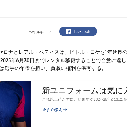
label.aria.facebook
Facebook
この記事をシェア
レアル・ベティス
ビトル・ロケ
セロナと
は、
を1年延長
2025年6月30日まで
、
レンタル移籍することで合意に達し
は選手の年俸を担い、買取の権利を保有する。
新ユニフォームは気に
これ以上待たずに、いますぐ2024/25年のユニ
今すぐ購入
PUBLISHED NEWS