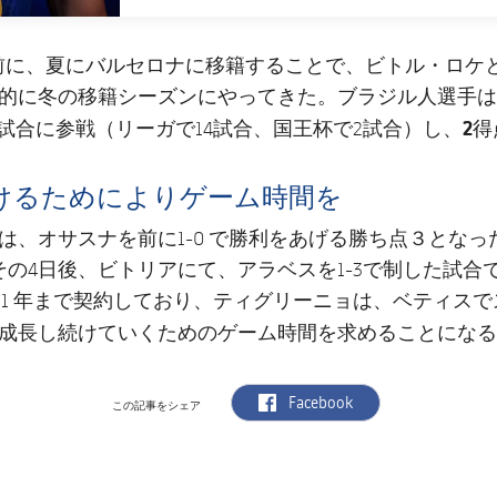
前に、夏にバルセロナに移籍することで、ビトル・ロケ
的に冬の移籍シーズンにやってきた。ブラジル人選手は
2得
6試合に参戦（リーガで14試合、国王杯で2試合）し、
けるためによりゲーム時間を
は、オサスナを前に1-0 で勝利をあげる勝ち点３となっ
その4日後、ビトリアにて、アラベスを1-3で制した試合
30/31 年まで契約しており、ティグリーニョは、ベティス
成長し続けていくため
のゲーム時間を求めることになる
label.aria.facebook
Facebook
この記事をシェア