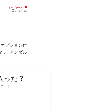
トップチーム
Published news
24?8月?26?
のオプション付
た。 アンダル
入った？
をゲット！