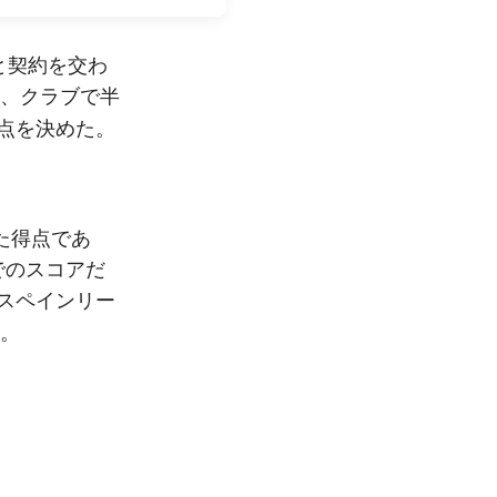
と契約を交わ
、クラブで半
点
を決めた。
た得点であ
でのスコアだ
でスペインリー
。