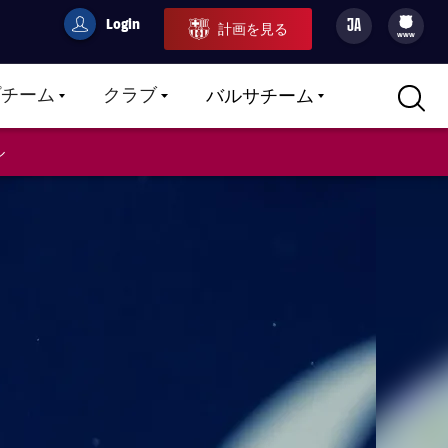
Login
JA
計画を見る
filled-badge
user
Culers
www
プチーム
クラブ
バルサチーム
LABEL.ARIA.CARETDOWN
LABEL.ARIA.CARETDOWN
LABEL.ARIA.CARETDOWN
ル