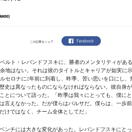
LANDO)
label.aria.facebook
Facebook
この記事をシェア
ベルト・レバンドフスキに、勝者のメンタリティがあ
余地はない。それは彼のタイトルとキャリアが如実に
ルセロナに2年前に到着し、昨季、苦い思いを口にし、
歴史は異なったものにならなければならない。彼自身が
ことについて語った。「昨季は我々にとっても、僕にと
は言えなかった。だが僕らはバルサだ。僕らは、一歩前
だけではなく、チーム全体としてだ」
ベンチには大きな変化があった。レバンドフスキにとっ