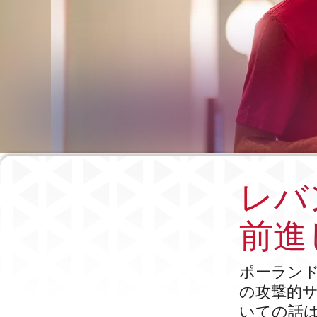
レバ
前進
ポーラン
の攻撃的
いての話