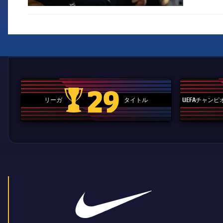
29
リーガ
タイトル
UEFAチャン
La Liga trophy