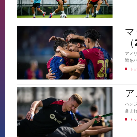
マ
FCB Barcelona badge
（
アメ
戦をバ
トッ
ア
FCB Barcelona badge
ハン
含ま
トッ