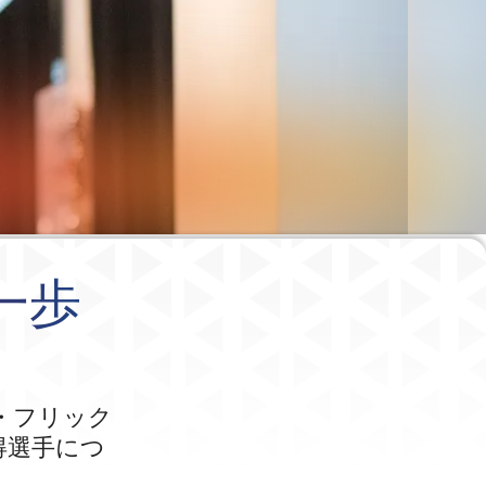
一歩
」
・フリック
得選手につ