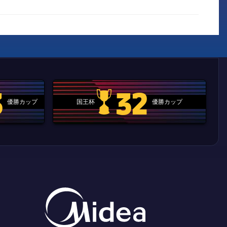
3
32
優勝カップ
国王杯
優勝カップ
.clubworldcup
国王杯