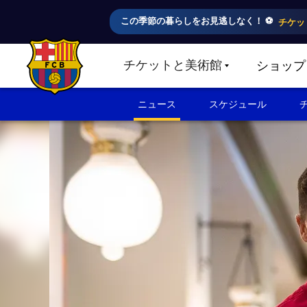
この季節の暮らしをお見逃しなく！ ⚽️
チケッ
チケットと美術館
ショップ
LABEL.SHARE.CARETDOWN
FC Barcelona club badge
ニュース
スケジュール