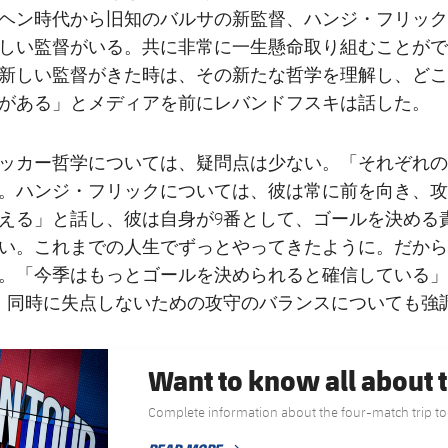
ヘン時代から旧知のバルサの新監督、ハンジ・フリック
しい監督がいる。共に非常に一生懸命取り組むことがで
新しい監督がきた時は、その新たな哲学を理解し、どこ
がある」とメディアを前にレバンドフスキは話した。
ッカー哲学については、疑問点は少ない。「それぞれの
。ハンジ・フリックについては、彼は常に前を向き、攻
える」と話し、彼は自身が9番として、ゴールを決める
い。これまでの人生でずっとやってきたように。だから
。「今季はもっとゴールを決められると確信している」
、同時に失点しないための攻守のバランスについても強
Want to know all about t
Complete information about the four-match trip to 