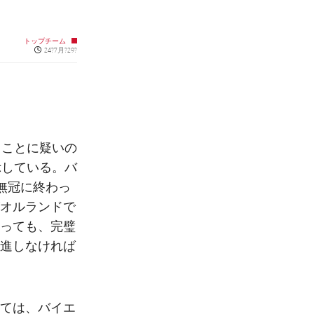
トップチーム
Published news
24?7月?29?
ることに疑いの
示している。バ
無冠に終わっ
オルランドで
っても、完璧
進しなければ
ては、バイエ