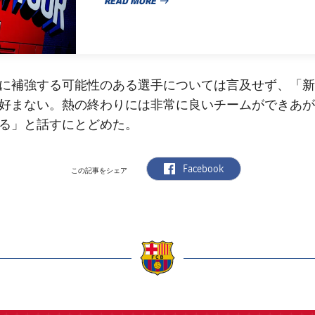
READ MORE
PUBLISHED NEWS
に補強する可能性のある選手については言及せず、「新
好まない。熱の終わりには非常に良いチームができあが
る」と話すにとどめた。
label.aria.facebook
Facebook
この記事をシェア
a