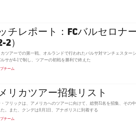
ッチレポート：FCバルセロナ
2-2）
リカツアーでの第一戦、オルランドで行われたバルサ対マンチェスターシテ
ルサが4-1で制し、ツアーの初戦を勝利で終えた
プチーム
メリカツアー招集リスト
ジ・フリックは、アメリカへのツアーに向けて、総勢31名を招集、その
れた。また、クンデは8月1日、アナポリスに到着する
プチーム