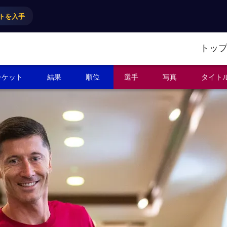
トを入手
トッ
チケット
結果
順位
選手
写真
タイト