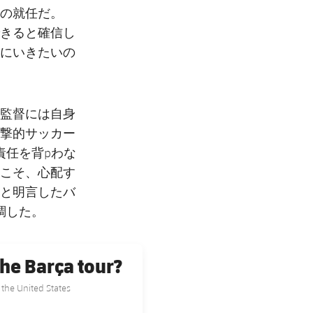
の就任だ。
きると確信し
にいきたいの
監督には自身
撃的サッカー
責任を背pわな
こそ、心配す
と明言したバ
調した。
he Barça tour?
the United States