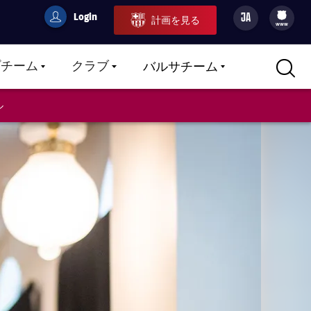
Login
JA
計画を見る
filled-badge
user
Culers
www
プチーム
クラブ
バルサチーム
LABEL.ARIA.CARETDOWN
LABEL.ARIA.CARETDOWN
LABEL.ARIA.CARETDOWN
ル