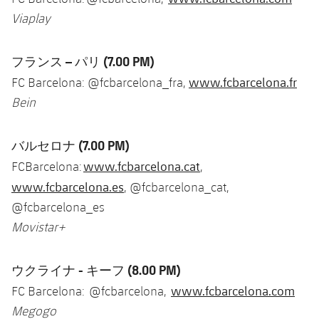
Viaplay
フランス – パリ
(7.00 PM)
www.fcbarcelona.fr
FC Barcelona: @fcbarcelona_fra,
Bein
バルセロナ (7.00 PM)
www.fcbarcelona.cat
FCBarcelona:
,
www.fcbarcelona.es
, @fcbarcelona_cat,
@fcbarcelona_es
Movistar+
ウクライナ - キーフ
(8.00 PM)
www.fcbarcelona.com
FC Barcelona: @fcbarcelona,
Megogo