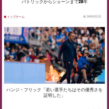
パトリックからシェーンまで28年
26年8月1日
トップチーム
label.
FCB Barcelona badge
ハンジ・フリック「若い選手たちはその優秀さを
証明した」