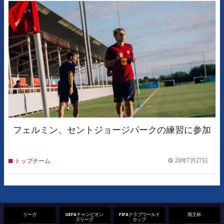
FCB Barcelona badge
フェルミン、セントジョージパークの練習に参加
26年7月27日
トップチーム
label.
リーガ
UEFAチャンピオン
FIFAクラブワールド
国王杯
ズリーグ
カップ