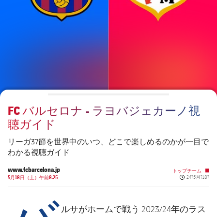
チケット
スケジュール
PLUSICON
LABEL.ARIA.PLUS
会長
plusicon
label.aria.plus
結果
チケット
トップチーム
plusicon
label.aria.plus
レジェンド
プレスパス
順位表
結果
スケジュール
PLUSICON
LABEL.ARIA.PLUS
監督
Facilities
順位表
チケット
トップチーム
plusicon
label.aria.plus
FC バルセロナ - ラヨバジェカーノ視
結果
スケジュール
聴ガイド
PLUSICON
LABEL.ARIA.PLUS
順位表
チケット
リーガ37節を世界中のいつ、どこで楽しめるのかが一目で
トップチーム
plusicon
label.aria.plus
わかる視聴ガイド
結果
スケジュール
www.fcbarcelona.jp
トップチーム
PLUSICON
LABEL.ARIA.PLUS
Published ne
5月18日（土）午前8.25
24?5月?18?
バ
順位表
チケット
トップチーム
plusicon
label.aria.plus
ルサがホームで戦う 2023/24年のラス