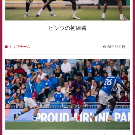
ビシウの初練習
26年8月1日
トップチーム
label.
FCB Barcelona badge