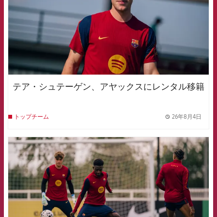
テア・シュテーゲン、アヤックスにレンタル移籍
26年8月4日
トップチーム
label.
FCB Barcelona badge