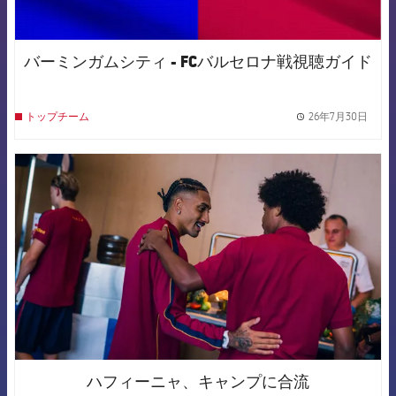
バーミンガムシティ - FCバルセロナ戦視聴ガイド
26年7月30日
トップチーム
label.
FCB Barcelona badge
ハフィーニャ、キャンプに合流