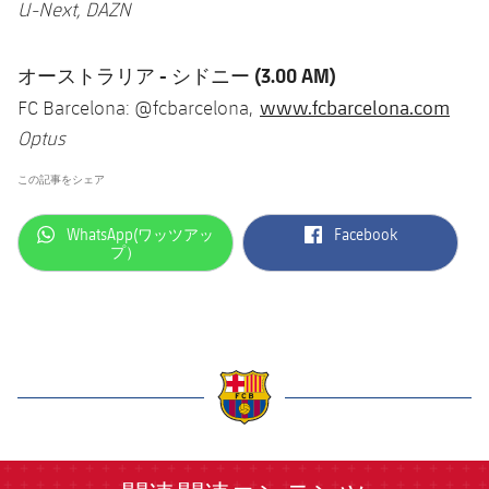
U-Next, DAZN
オーストラリア - シドニー (3.00 AM)
www.fcbarcelona.com
FC Barcelona: @fcbarcelona,
Optus
この記事をシェア
label.aria.whatsapp
label.aria.facebook
WhatsApp(ワッツアッ
Facebook
プ）
label.aria.barcelona