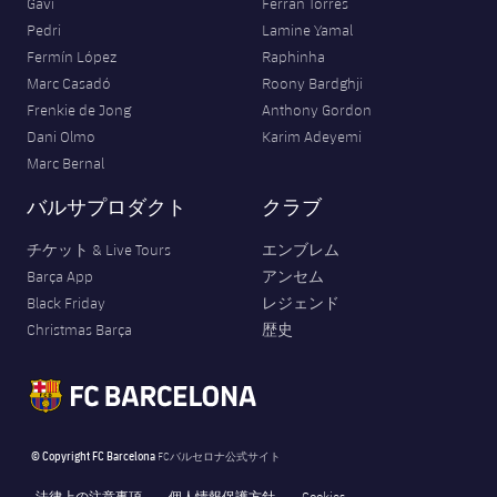
Gavi
Ferran Torres
Pedri
Lamine Yamal
Fermín López
Raphinha
Marc Casadó
Roony Bardghji
Frenkie de Jong
Anthony Gordon
Dani Olmo
Karim Adeyemi
Marc Bernal
バルサプロダクト
クラブ
チケット & Live Tours
エンブレム
Barça App
アンセム
Black Friday
レジェンド
Christmas Barça
歴史
© Copyright FC Barcelona
FCバルセロナ公式サイト
法律上の注意事項
個人情報保護方針
Cookies