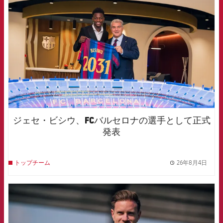
ジェセ・ビシウ、FCバルセロナの選手として正式
発表
26年8月4日
トップチーム
label.
FCB Barcelona badge