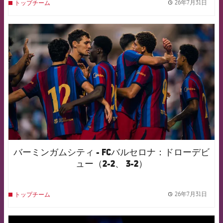
26年7月31日
トップチーム
label.
FCB Barcelona badge
バーミンガムシティ - FCバルセロナ：ドローデビ
ュー（2-2、 3-2）
26年7月31日
トップチーム
label.
FCB Barcelona badge