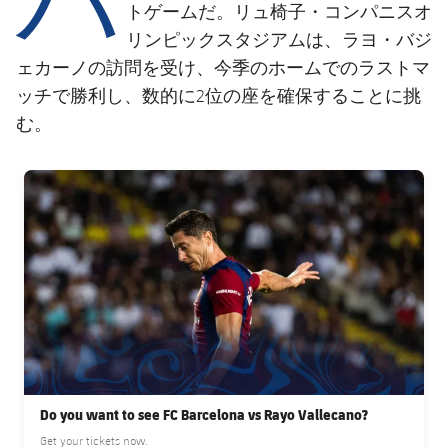
結果
スケジュール
トゲームだ。リュ椅子・コンパニスオ
リンピックスタジアムは、ラヨ・バジ
順位表
チケット
ェカーノの訪問を受け、今季のホームでのラストマ
ッチで勝利し、数的に2位の座を確保することに挑
結果
む。
順位表
FC Barcelona club badge
Do you want to see FC Barcelona vs Rayo Vallecano?
Get your tickets now.