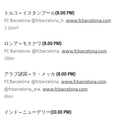
トルコ – イスタンブール
(8.00 PM)
www.fcbarcelona.com
FC Barcelona: @fcbarcelona_tr,
S Sport
ロシア – モスクワ
(8.00 PM)
www.fcbarcelona.com
FC Barcelona: @fcbarcelona,
Okko
アラブ諸国 – ラ・メッカ
(8.00 PM)
www.fcbarcelona.com
FC Barcelona: @fcbarcelona,
,
www.fcbarcelona.com
@fcbarcelona_ara,
Bein
インド – ニューデリー
(10.30 PM)