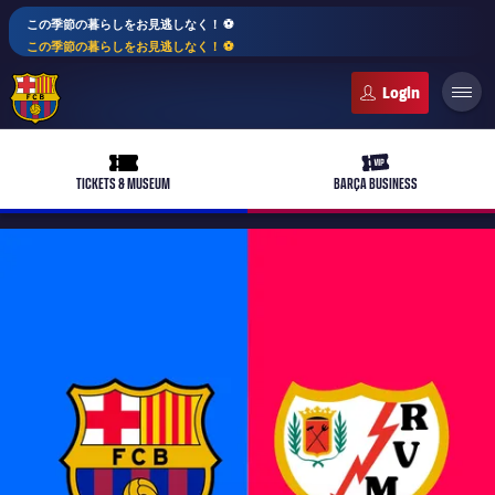
この季節の暮らしをお見逃しなく！ ⚽️
この季節の暮らしをお見逃しなく！ ⚽️
FC Barcelona club badge
ticket-full
ticket-vip
TICKETS & MUSEUM
BARÇA BUSINESS
PLUSICON
LABEL.ARIA.PLUS
トップチーム
plusicon
label.aria.plus
女子サッカー
plusicon
label.aria.plus
バルサアカデミー
plusicon
label.aria.plus
スケジュール
バルサAtlètic
plusicon
label.aria.plus
10年毎