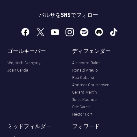
バルサをSNSでフォロー
facebook
x
youtube
instagram
spotify
discord
tiktok
ゴールキーパー
ディフェンダー
Wojciech Szczęsny
Alejandro Balde
Joan Garcia
Ronald Araujo
Pau Cubarsí
Andreas Christensen
Gerard Martín
Jules Kounde
Eric García
Héctor Fort
ミッドフィルダー
フォワード