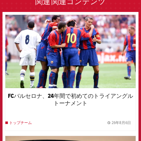
関連
関連コンテンツ
FCB Barcelona badge
FCバルセロナ、24年間で初めてのトライアングル
トーナメント
26年8月6日
トップチーム
label.
FCB Barcelona badge