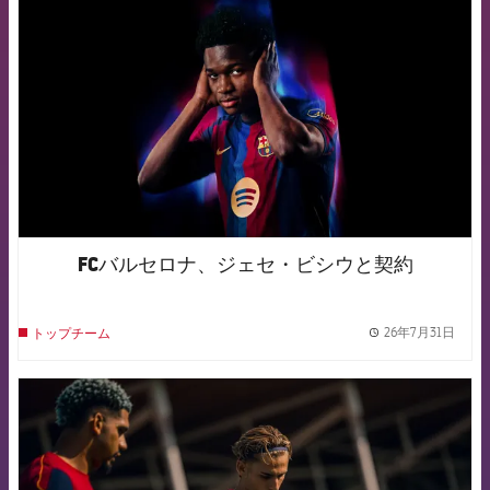
FCバルセロナ、ジェセ・ビシウと契約
26年7月31日
トップチーム
label.
FCB Barcelona badge