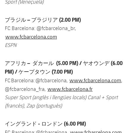
Sport (Veneçuela)
ブラジル – ブラジリア
(2.00 PM)
FC Barcelona: @fcbarcelona_br,
www.fcbarcelona.com
ESPN
アフリカ – ダカール
(5.00 PM) /
ヤオウンデ
(6.00
PM) /
ケープタウン
(7.00 PM)
www.fcbarcelona.com
FC Barcelona: @fcbarcelona,
,
www.fcbarcelona.fr
@fcbarcelona_fra,
Super Sport (anglès i llengües locals) Canal + Sport
(francès), Zap (portuguès)
イングランド - ロンドン
(6.00 PM)
www.fcbarcelona.com
FC Barcelona: @fcbarcelona,