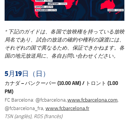
* 下記のガイドは、各国で放映権を持っている放映
局名であり、試合の放送の確約や権利の譲渡には、
それぞれの国で異なるため、保証できかねます。各
国の地元放送局に、各自お問い合わせください。
5月19日（日）
カナダ – バンクーバー
(10.00 AM) / トロント (1.00
PM)
www.fcbarcelona.com
FC Barcelona: @fcbarcelona,
,
www.fcbarcelona.fr
@fcbarcelona_fra,
TSN (anglès), RDS (francès)