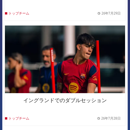
26年7月29日
トップチーム
label.
FCB Barcelona badge
イングランドでのダブルセッション
26年7月28日
トップチーム
label.