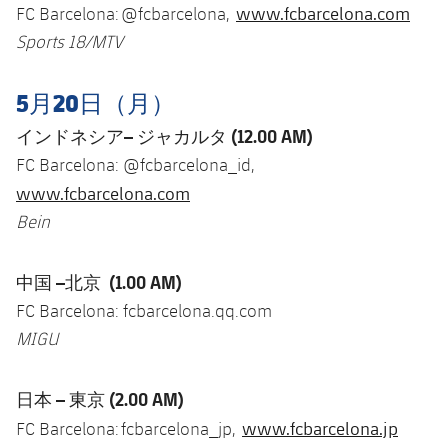
www.fcbarcelona.com
FC Barcelona: @fcbarcelona,
Sports 18/MTV
5月20日（月）
インドネシア– ジャカルタ
(12.00 AM)
FC Barcelona: @fcbarcelona_id,
www.fcbarcelona.com
Bein
中国 –北京
(1.00 AM)
FC Barcelona: fcbarcelona.qq.com
MIGU
日本 – 東京
(2.00 AM)
www.fcbarcelona.jp
FC Barcelona: fcbarcelona_jp,