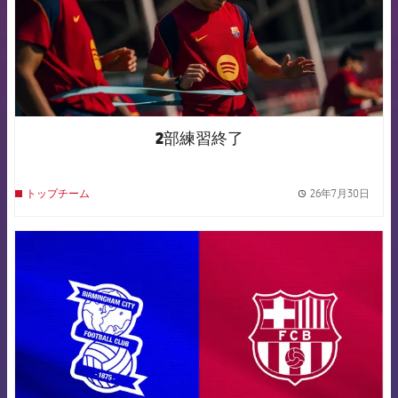
2部練習終了
26年7月30日
トップチーム
label.
FCB Barcelona badge