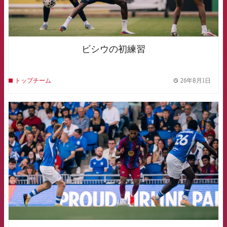
ビシウの初練習
26年8月1日
トップチーム
label.
FCB Barcelona badge