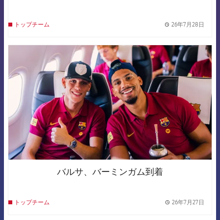
26年7月28日
トップチーム
label.
FCB Barcelona badge
バルサ、バーミンガム到着
26年7月27日
トップチーム
label.