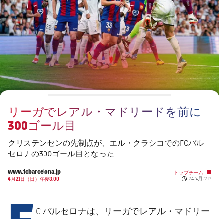
チケット
スケジュール
PLUSICON
LABEL.ARIA.PLUS
会長
plusicon
label.aria.plus
結果
チケット
トップチーム
plusicon
label.aria.plus
レジェンド
プレスパス
順位表
結果
スケジュール
PLUSICON
LABEL.ARIA.PLUS
監督
Facilities
順位表
チケット
トップチーム
plusicon
label.aria.plus
リーガでレアル・マドリードを前に
結果
スケジュール
300ゴール目
PLUSICON
LABEL.ARIA.PLUS
順位表
チケット
クリステンセンの先制点が、エル・クラシコでのFCバル
トップチーム
plusicon
label.aria.plus
セロナの300ゴール目となった
結果
スケジュール
www.fcbarcelona.jp
トップチーム
PLUSICON
LABEL.ARIA.PLUS
Published ne
4月21日（日）午後8.00
24?4月?21?
F
順位表
チケット
トップチーム
plusicon
label.aria.plus
C バルセロナは、リーガでレアル・マドリー