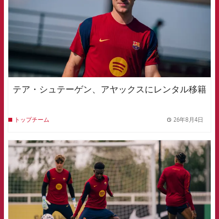
テア・シュテーゲン、アヤックスにレンタル移籍
26年8月4日
トップチーム
label.
FCB Barcelona badge