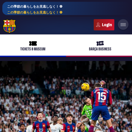
この季節の暮らしをお見逃しなく！ ⚽️
この季節の暮らしをお見逃しなく！ ⚽️
FC Barcelona club badge
ticket-full
ticket-vip
TICKETS & MUSEUM
BARÇA BUSINESS
PLUSICON
LABEL.ARIA.PLUS
トップチーム
plusicon
label.aria.plus
女子サッカー
plusicon
label.aria.plus
バルサアカデミー
plusicon
label.aria.plus
スケジュール
バルサAtlètic
plusicon
label.aria.plus
10年毎