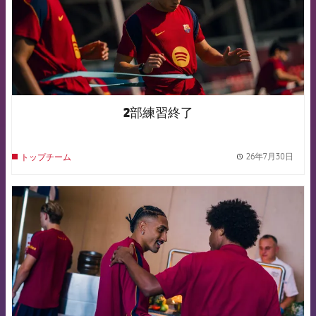
2部練習終了
26年7月30日
トップチーム
label.
FCB Barcelona badge