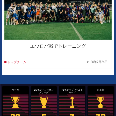
エウロパ戦でトレーニング
26年7月24日
トップチーム
label.
リーガ
UEFAチャンピオン
FIFAクラブワールド
国王杯
ズリーグ
カップ
La Liga trophy
Champions League trophy
label.aria.clubworldcup
国王杯