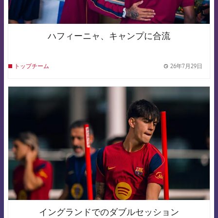
ハフィーニャ、キャンプに合流
26年7月29日
トップチーム
label.
FCB Barcelona badge
イングランドでのダブルセッション