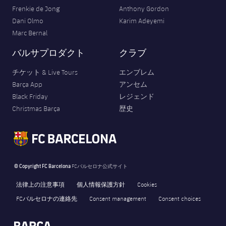
Frenkie de Jong
Anthony Gordon
Dani Olmo
Karim Adeyemi
Marc Bernal
バルサプロダクト
クラブ
チケット & Live Tours
エンブレム
Barça App
アンセム
Black Friday
レジェンド
Christmas Barça
歴史
© Copyright FC Barcelona
FCバルセロナ公式サイト
法律上の注意事項
個人情報保護方針
Cookies
FCバルセロナの連絡先
Consent management
Consent choices
FORÇA BARÇA