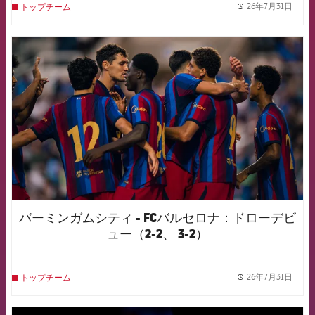
26年7月31日
トップチーム
label.
FCB Barcelona badge
バーミンガムシティ - FCバルセロナ：ドローデビ
ュー（2-2、 3-2）
26年7月31日
トップチーム
label.
FCB Barcelona badge