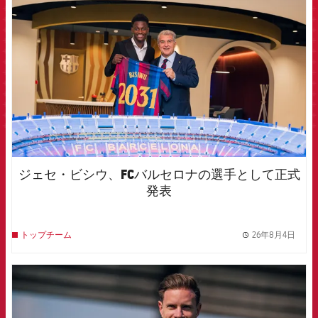
ジェセ・ビシウ、FCバルセロナの選手として正式
発表
26年8月4日
トップチーム
label.
FCB Barcelona badge