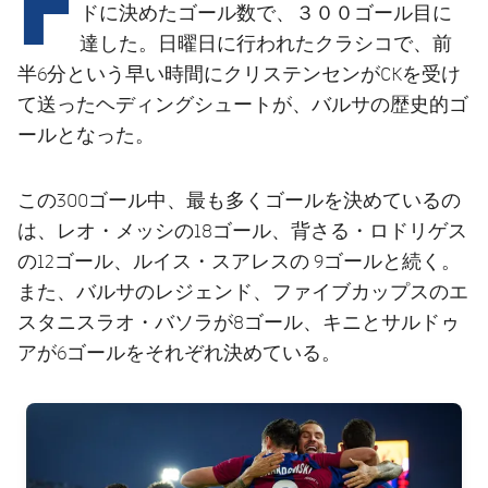
結果
スケジュール
ドに決めたゴール数で、３００ゴール目に
達した。日曜日に行われたクラシコで、前
順位表
チケット
半6分という早い時間にクリステンセンがCKを受け
て送ったヘディングシュートが、バルサの歴史的ゴ
結果
ールとなった。
順位表
この300ゴール中、最も多くゴールを決めているの
は、レオ・メッシの18ゴール、背さる・ロドリゲス
の12ゴール、ルイス・スアレスの 9ゴールと続く。
また、バルサのレジェンド、ファイブカップスのエ
スタニスラオ・バソラが8ゴール、キニとサルドゥ
アが6ゴールをそれぞれ決めている。
FC Barcelona club badge