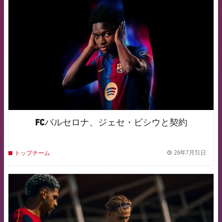
FCバルセロナ、ジェセ・ビシウと契約
26年7月31日
トップチーム
label.
FCB Barcelona badge