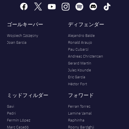
facebook
x
youtube
instagram
spotify
discord
tiktok
ゴールキーパー
ディフェンダー
Wojciech Szczęsny
Alejandro Balde
Joan Garcia
Ronald Araujo
Pau Cubarsí
Andreas Christensen
Gerard Martín
Jules Kounde
Eric García
Héctor Fort
ミッドフィルダー
フォワード
Gavi
Ferran Torres
Pedri
Lamine Yamal
Fermín López
Raphinha
Marc Casadó
Roony Bardghji