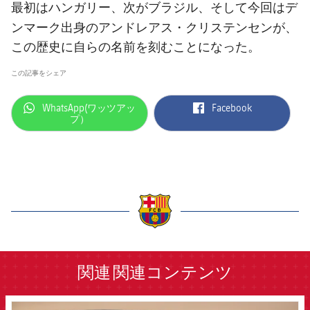
最初はハンガリー、次がブラジル、そして今回はデ
アンドレアス・クリステンセン
ンマーク出身の
が、
この歴史に自らの名前を刻むことになった。
この記事をシェア
label.aria.whatsapp
label.aria.facebook
WhatsApp(ワッツアッ
Facebook
プ）
label.aria.barcelona
関連
関連コンテンツ
FCB Barcelona badge