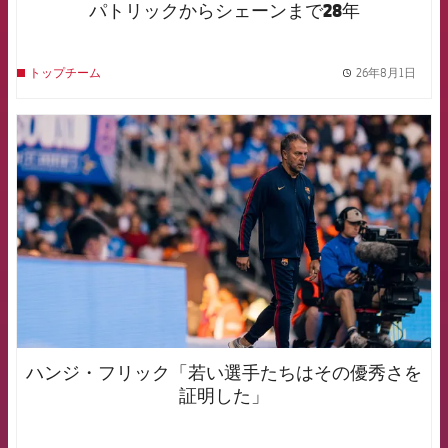
パトリックからシェーンまで28年
26年8月1日
トップチーム
label.
FCB Barcelona badge
ハンジ・フリック「若い選手たちはその優秀さを
証明した」