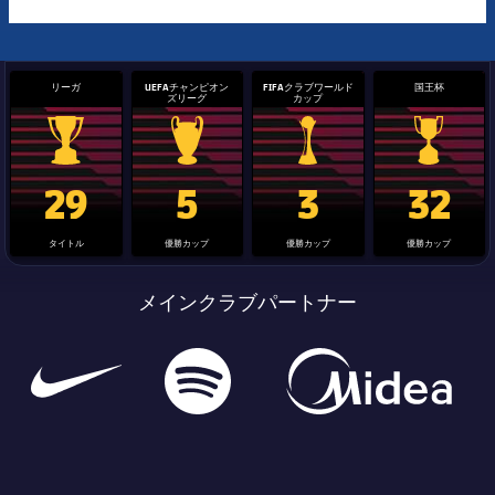
リーガ
UEFAチャンピオン
FIFAクラブワールド
国王杯
ズリーグ
カップ
La Liga trophy
Champions League trophy
label.aria.clubworldcup
国王杯
29
5
3
32
タイトル
優勝カップ
優勝カップ
優勝カップ
メインクラブパートナー