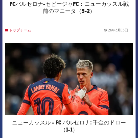
FCバルセロナ-セビージャFC：ニューカッスル戦
前のマニータ（5-2）
26年3月15日
トップチーム
label.
FCB Barcelona badge
ニューカッスル - FC バルセロナ: 千金のドロー
（1-1）