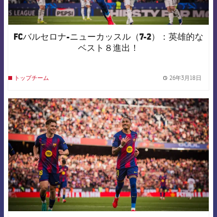
FCバルセロナ-ニューカッスル（7-2）：英雄的な
ベスト８進出！
26年3月18日
トップチーム
label.
FCB Barcelona badge