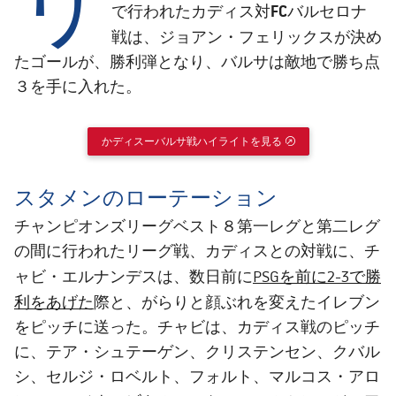
結果
スケジュール
カディス対FCバルセロナ
で行われた
ジョアン・フェリックス
戦は、
が決め
順位表
チケット
たゴールが、勝利弾となり、バルサは敵地で勝ち点
３を手に入れた。
結果
順位表
かディスーバルサ戦ハイライトを見る
EXTERNAL LINK
スタメンのローテーション
チャンピオンズリーグベスト８第一レグと第二レグ
の間に行われたリーグ戦、カディスとの対戦に、チ
PSGを前に2-3で勝
ャビ・エルナンデスは、数日前に
利をあげた
際と、がらりと顔ぶれを変えたイレブン
をピッチに送った。チャビは、カディス戦のピッチ
に、テア・シュテーゲン、クリステンセン、クバル
シ、セルジ・ロベルト、フォルト、マルコス・アロ