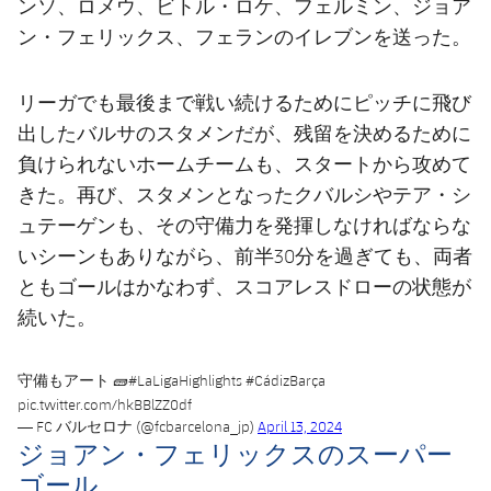
ンソ、ロメウ、ビトル・ロケ、フェルミン、ジョア
ン・フェリックス、フェランのイレブンを送った。
リーガでも最後まで戦い続けるためにピッチに飛び
出したバルサのスタメンだが、残留を決めるために
負けられないホームチームも、スタートから攻めて
きた。再び、スタメンとなったクバルシやテア・シ
ュテーゲンも、その守備力を発揮しなければならな
いシーンもありながら、前半30分を過ぎても、両者
ともゴールはかなわず、スコアレスドローの状態が
続いた。
守備もアート 🧱
#LaLigaHighlights
#CádizBarça
pic.twitter.com/hkBBlZZ0df
— FC バルセロナ (@fcbarcelona_jp)
April 13, 2024
ジョアン・フェリックスのスーパー
ゴール