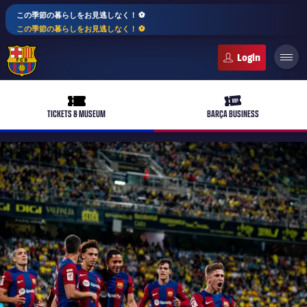
この季節の暮らしをお見逃しなく！ ⚽️
この季節の暮らしをお見逃しなく！ ⚽️
FC Barcelona club badge
ticket-full
ticket-vip
TICKETS & MUSEUM
BARÇA BUSINESS
PLUSICON
LABEL.ARIA.PLUS
トップチーム
plusicon
label.aria.plus
女子サッカー
plusicon
label.aria.plus
バルサアカデミー
plusicon
label.aria.plus
スケジュール
バルサAtlètic
plusicon
label.aria.plus
10年毎