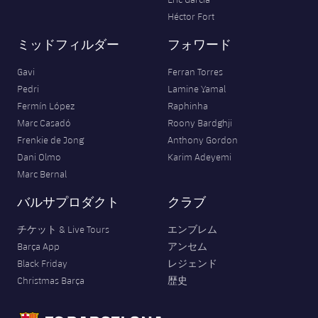
Héctor Fort
ミッドフィルダー
フォワード
Gavi
Ferran Torres
Pedri
Lamine Yamal
Fermín López
Raphinha
Marc Casadó
Roony Bardghji
Frenkie de Jong
Anthony Gordon
Dani Olmo
Karim Adeyemi
Marc Bernal
バルサプロダクト
クラブ
チケット & Live Tours
エンブレム
Barça App
アンセム
Black Friday
レジェンド
Christmas Barça
歴史