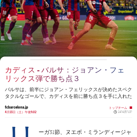
チケット
スケジュール
PLUSICON
LABEL.ARIA.PLUS
会長
plusicon
label.aria.plus
結果
チケット
トップチーム
plusicon
label.aria.plus
レジェンド
プレスパス
順位表
結果
スケジュール
PLUSICON
LABEL.ARIA.PLUS
監督
Facilities
順位表
チケット
トップチーム
plusicon
label.aria.plus
カディス - バルサ：ジョアン・フェ
結果
スケジュール
リックス弾で勝ち点３
PLUSICON
LABEL.ARIA.PLUS
順位表
チケット
バルサは、前半にジョアン・フェリックスが決めたスペク
トップチーム
plusicon
label.aria.plus
タクルなゴールで、カディスを前に勝ち点３を手に入れた
結果
スケジュール
fcbarcelona.jp
トップチーム
PLUSICON
LABEL.ARIA.PLUS
Published ne
4月13日（土）午後9.02
24?4月?13?
リ
順位表
チケット
トップチーム
plusicon
label.aria.plus
ーガ31節、ヌエボ・ミランディージャ