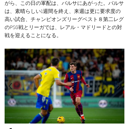
がら、この日の軍配は、バルサにあがった。バルサ
は、素晴らしい1週間を終え、来週は更に要求度の
高い試合、チャンピオンズリーグベスト８第二レグ
のPSG戦とリーガでは、レアル・マドリードとの対
戦を迎えることになる。
前
label.aria.chevronleft
次
label.aria.