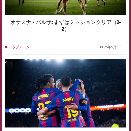
オサスナ - バルサ: まずはミッションクリア（1-
2）
26年5月2日
トップチーム
label.
FCB Barcelona badge