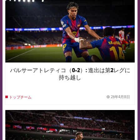
バルサーアトレティコ（0-2）: 進出は第2レグに
持ち越し
26年4月8日
トップチーム
label.
FCB Barcelona badge