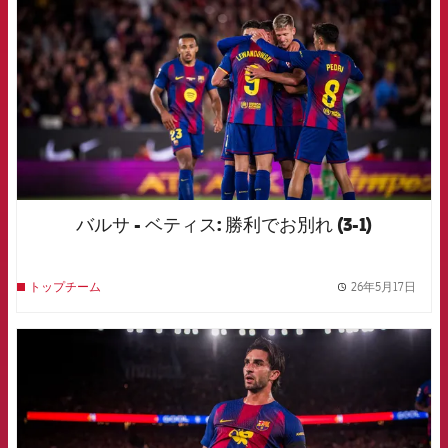
バルサ - ベティス: 勝利でお別れ (3-1)
26年5月17日
トップチーム
label.
FCB Barcelona badge