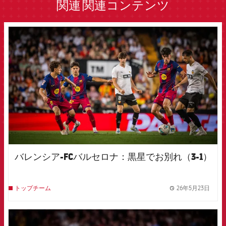
関連
関連コンテンツ
FCB Barcelona badge
バレンシア-FCバルセロナ：黒星でお別れ（3-1）
26年5月23日
トップチーム
label.
FCB Barcelona badge