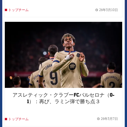
26年3月10日
トップチーム
label.
FCB Barcelona badge
アスレティック・クラブーFCバルセロナ（0-
1）：再び、ラミン弾で勝ち点３
26年3月7日
トップチーム
label.