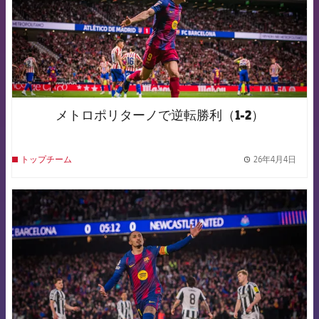
メトロポリターノで逆転勝利（1-2）
26年4月4日
トップチーム
label.
FCB Barcelona badge