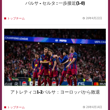
バルサ - セルタ : 一歩接近(1-0)
26年4月22日
トップチーム
label.
FCB Barcelona badge
アトレティコ1-2バルサ：ヨーロッパから敗退
26年4月14日
トップチーム
label.