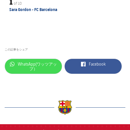
1
of
10
Sara Gordon - FC Barcelona
この記事をシェア
label.aria.whatsapp
label.aria.facebook
WhatsApp(ワッツアッ
Facebook
プ）
label.aria.barcelona