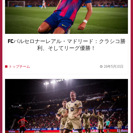
FCバルセロナーレアル・マドリード：クラシコ勝
利、そしてリーグ優勝！
26年5月10日
トップチーム
label.
FCB Barcelona badge