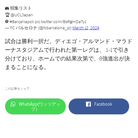
👥 招集リスト
🏆
@UCLJapan
⚽️
#BarçaNapoli
pic.twitter.com/B6RgmDa7y1
— FC バルセロナ (@fcbarcelona_jp)
March 12, 2024
試合は勝利一択だ。ディエゴ・アルマンド・マラド
ーナスタジアムで行われた第一レグは、 1-1で引き
分けており、ホームでの結果次第で、8強進出が決
まることになる。
この記事をシェア
label.aria.whatsapp
label.aria.facebook
WhatsApp(ワッツアッ
Facebook
プ）