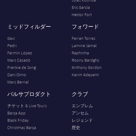
Eric García
Héctor Fort
ミッドフィルダー
フォワード
Gavi
Ferran Torres
Pedri
Lamine Yamal
Fermín López
Raphinha
Marc Casadó
Roony Bardghji
Frenkie de Jong
Anthony Gordon
Dani Olmo
Karim Adeyemi
Marc Bernal
バルサプロダクト
クラブ
チケット & Live Tours
エンブレム
Barça App
アンセム
Black Friday
レジェンド
Christmas Barça
歴史