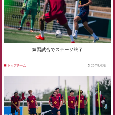
練習試合でステージ終了
26年8月3日
トップチーム
label.
FCB Barcelona badge