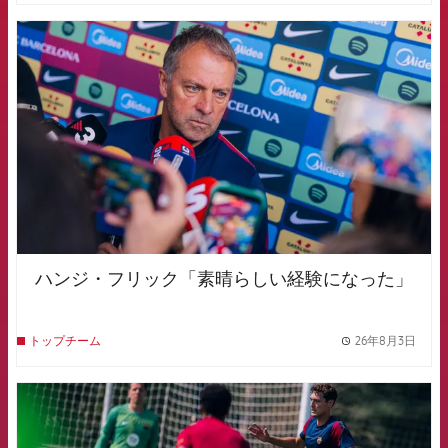
FCB Barcelona badge
ハンジ・フリック「素晴らしい経験になった」
26年8月3日
トップチーム
label.
FCB Barcelona badge