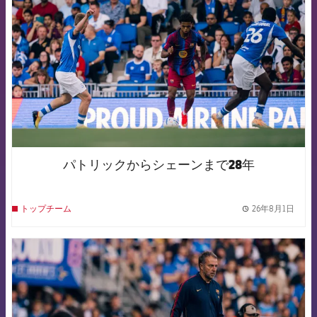
パトリックからシェーンまで28年
26年8月1日
トップチーム
label.
FCB Barcelona badge