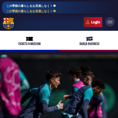
この季節の暮らしをお見逃しなく！ ⚽️
この季節の暮らしをお見逃しなく！ ⚽️
FC Barcelona club badge
ticket-full
ticket-vip
TICKETS & MUSEUM
BARÇA BUSINESS
PLUSICON
LABEL.ARIA.PLUS
トップチーム
plusicon
label.aria.plus
女子サッカー
plusicon
label.aria.plus
バルサアカデミー
plusicon
label.aria.plus
スケジュール
バルサAtlètic
plusicon
label.aria.plus
10年毎