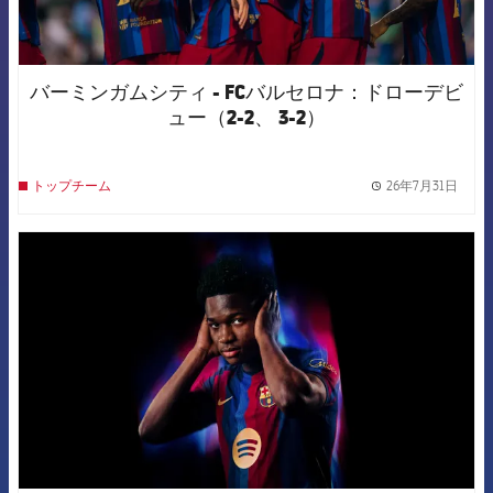
バーミンガムシティ - FCバルセロナ：ドローデビ
ュー（2-2、 3-2）
26年7月31日
トップチーム
label.
FCB Barcelona badge