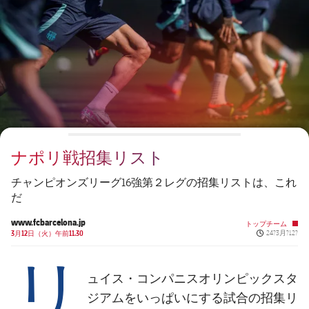
チケット
スケジュール
PLUSICON
LABEL.ARIA.PLUS
会長
plusicon
label.aria.plus
結果
チケット
トップチーム
plusicon
label.aria.plus
レジェンド
プレスパス
順位表
結果
スケジュール
PLUSICON
LABEL.ARIA.PLUS
監督
Facilities
順位表
チケット
トップチーム
plusicon
label.aria.plus
ナポリ戦招集リスト
結果
スケジュール
PLUSICON
LABEL.ARIA.PLUS
チャンピオンズリーグ16強第２レグの招集リストは、これ
順位表
だ
チケット
トップチーム
plusicon
label.aria.plus
www.fcbarcelona.jp
トップチーム
Published ne
結果
3月12日（火）午前11.30
24?3月?12?
スケジュール
リ
PLUSICON
LABEL.ARIA.PLUS
順位表
チケット
ュイス・コンパニスオリンピックスタ
トップチーム
plusicon
label.aria.plus
ジアムをいっぱいにする試合の招集リ