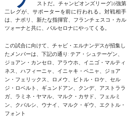
結果
スケジュール
ストだ。チャンピオンズリーグ16強第
二レグが、サポーターを前に行われる。対戦相手
順位表
チケット
は、ナポリ、新たな指揮官、フランチェスコ・カル
ツォーナと共に、バルセロナにやってくる。
結果
この試合に向けて、チャビ・エルナンデスが招集し
順位表
テア・シュテーゲン、
たメンバーは、下記の通り:
ジョアン・カンセロ、アラウホ、イニゴ・マルティ
ネス、ハフィーニャ、イニャキ・ペニャ、ジョア
ン・フェリックス、ロメウ、ビトル・ロケ、セル
ジ・ロベルト、ギュンドアン、クンデ、アストララ
ガ、ラミネ・ヤマル、マルク・カサド、フェルミ
ン、クバルシ、ウナイ、マルク・ギウ、エクトル・
フォント