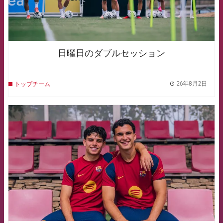
日曜日のダブルセッション
26年8月2日
トップチーム
label.
FCB Barcelona badge