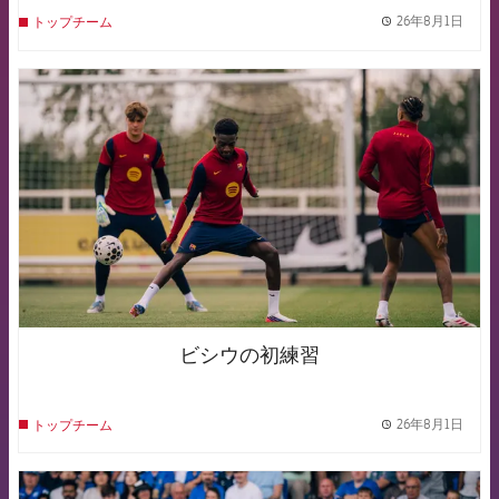
26年8月1日
トップチーム
label.
FCB Barcelona badge
ビシウの初練習
26年8月1日
トップチーム
label.
FCB Barcelona badge