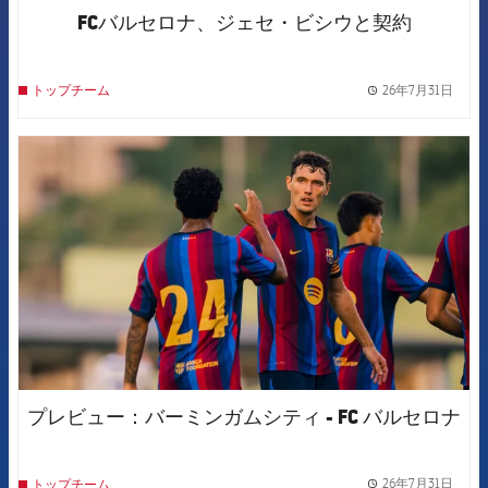
FCバルセロナ、ジェセ・ビシウと契約
26年7月31日
トップチーム
label.
FCB Barcelona badge
プレビュー：バーミンガムシティ - FC バルセロナ
26年7月31日
トップチーム