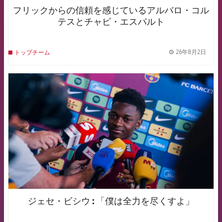
フリックからの信頼を感じているアルバロ・コル
テスとチャビ・エスパルト
26年8月2日
トップチーム
label.
FCB Barcelona badge
ジェセ・ビシウ : 「僕は全力を尽くすよ」