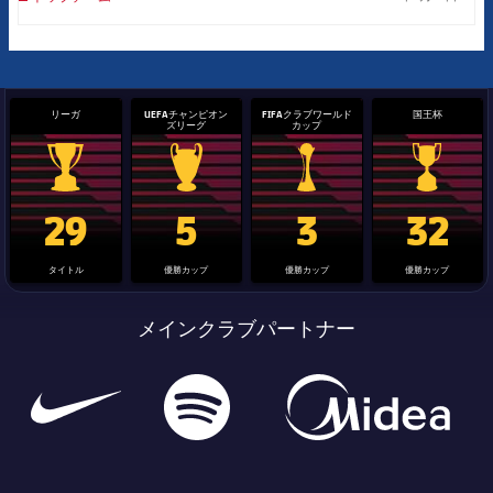
label.
リーガ
UEFAチャンピオン
FIFAクラブワールド
国王杯
ズリーグ
カップ
La Liga trophy
Champions League trophy
label.aria.clubworldcup
国王杯
29
5
3
32
タイトル
優勝カップ
優勝カップ
優勝カップ
メインクラブパートナー