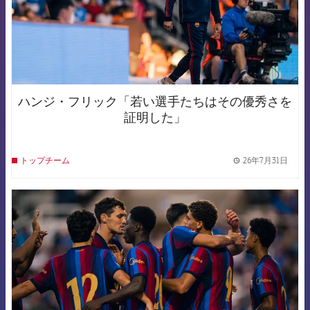
ハンジ・フリック「若い選手たちはその優秀さを
証明した」
26年7月31日
トップチーム
label.
FCB Barcelona badge