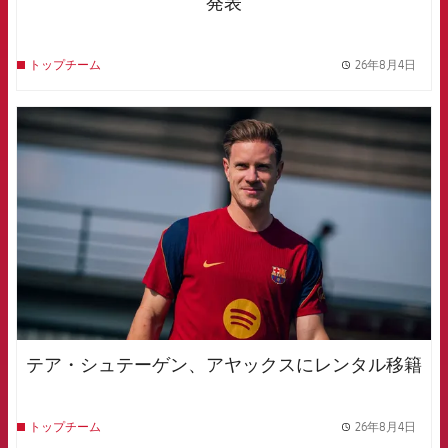
発表
26年8月4日
トップチーム
label.
FCB Barcelona badge
テア・シュテーゲン、アヤックスにレンタル移籍
26年8月4日
トップチーム
label.