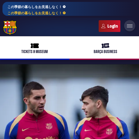
この季節の暮らしをお見逃しなく！ ⚽️
この季節の暮らしをお見逃しなく！ ⚽️
FC Barcelona club badge
ticket-full
ticket-vip
TICKETS & MUSEUM
BARÇA BUSINESS
PLUSICON
LABEL.ARIA.PLUS
トップチーム
plusicon
label.aria.plus
女子サッカー
plusicon
label.aria.plus
バルサアカデミー
plusicon
label.aria.plus
スケジュール
バルサAtlètic
plusicon
label.aria.plus
10年毎