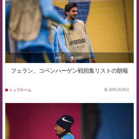
提供
asistencia
フェラン、コペンハーゲン戦招集リストの朗報
26年1月28日
トップチーム
label.
FCB Barcelona badge