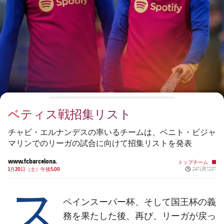
チケット
スケジュール
PLUSICON
LABEL.ARIA.PLUS
会長
plusicon
label.aria.plus
結果
チケット
トップチーム
plusicon
label.aria.plus
レジェンド
プレスパス
順位表
結果
スケジュール
PLUSICON
LABEL.ARIA.PLUS
監督
Facilities
順位表
チケット
トップチーム
plusicon
label.aria.plus
ベティス戦招集リスト
結果
スケジュール
PLUSICON
LABEL.ARIA.PLUS
チャビ・エルナンデスの率いるチームは、ベニト・ビジャ
順位表
マリンでのリーガの試合に向けて招集リストを発表
チケット
トップチーム
plusicon
label.aria.plus
www.fcbarcelona.
トップチーム
Published ne
結果
1月20日（土）午後5.00
24?1月?20?
スケジュール
ス
PLUSICON
LABEL.ARIA.PLUS
順位表
チケット
ペインスーパー杯、そして国王杯の義
トップチーム
plusicon
label.aria.plus
務を果たした後、再び、リーガが戻っ