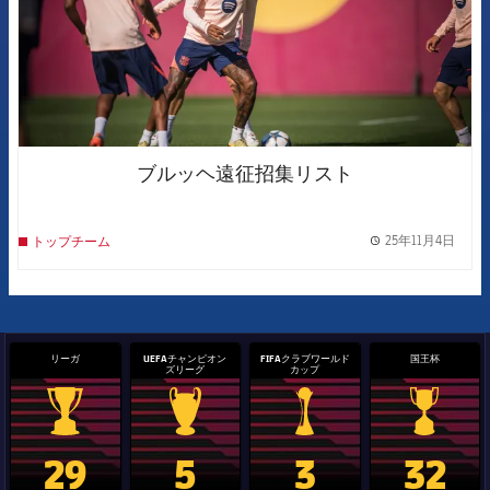
ブルッヘ遠征招集リスト
25年11月4日
トップチーム
label.
リーガ
UEFAチャンピオン
FIFAクラブワールド
国王杯
ズリーグ
カップ
La Liga trophy
Champions League trophy
label.aria.clubworldcup
国王杯
29
5
3
32