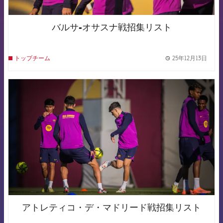
バルサ-オサスナ戦招集リスト
25年12月13日
トップチーム
label.
FCB Barcelona badge
アトレティコ・デ・マドリード戦招集リスト