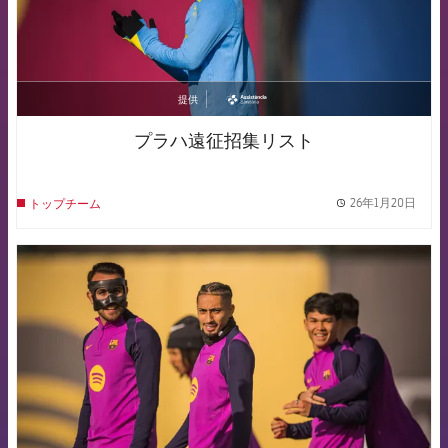
提供
asistencia
プラハ遠征招集リスト
26年1月20日
トップチーム
label.
FCB Barcelona badge