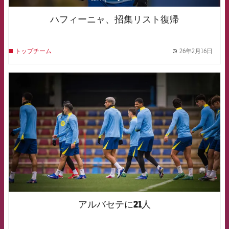
asistencia
ハフィーニャ、招集リスト復帰
26年2月16日
トップチーム
label.
FCB Barcelona badge
アルバセテに21人