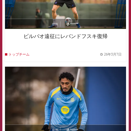
提供
asistencia
ビルバオ遠征にレバンドフスキ復帰
26年3月7日
トップチーム
label.
FCB Barcelona badge
提供