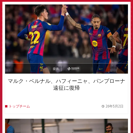
FCB Barcelona badge
提供
asistencia
マルク・ベルナル、ハフィーニャ、パンプローナ
遠征に復帰
26年5月2日
トップチーム
label.
FCB Barcelona badge