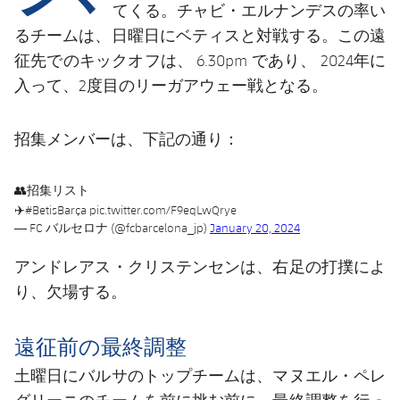
結果
スケジュール
てくる。チャビ・エルナンデスの率い
るチームは、日曜日にベティスと対戦する。この遠
順位表
チケット
征先でのキックオフは、 6.30pm であり、 2024年に
入って、2度目のリーガアウェー戦となる。
結果
招集メンバーは、下記の通り：
順位表
👥招集リスト
✈️
#BetisBarça
pic.twitter.com/F9eqLwQrye
— FC バルセロナ (@fcbarcelona_jp)
January 20, 2024
アンドレアス・クリステンセンは、右足の打撲によ
り、欠場する。
遠征前の最終調整
土曜日にバルサのトップチームは、マヌエル・ペレ