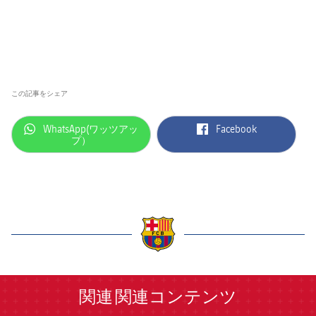
この記事をシェア
label.aria.whatsapp
label.aria.facebook
WhatsApp(ワッツアッ
Facebook
プ）
label.aria.barcelona
関連
関連コンテンツ