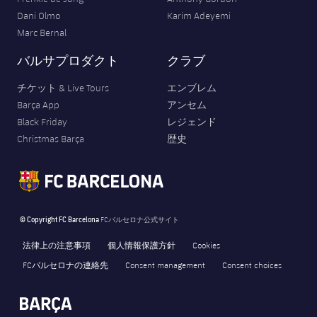
Dani Olmo
Karim Adeyemi
Marc Bernal
バルサプロダクト
クラブ
チケット & Live Tours
エンブレム
Barça App
アンセム
Black Friday
レジェンド
Christmas Barça
歴史
© Copyright FC Barcelona
FCバルセロナ公式サイト
法律上の注意事項
個人情報保護方針
Cookies
FCバルセロナの連絡先
Consent management
Consent choices
FORÇA BARÇA
7,693
label.aria.fire
Força Barça
label.aria.forcabarca