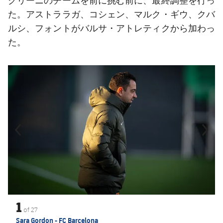
グリーニのチームを前に挑む前に、最終調整を行っ
た。アストララガ、コシェン、マルク・ギウ、クバ
ルシ、フォントがバルサ・アトレティクから加わっ
た。
前
label.aria.chevronleft
次
label.aria.
1
of
27
Sara Gordon - FC Barcelona