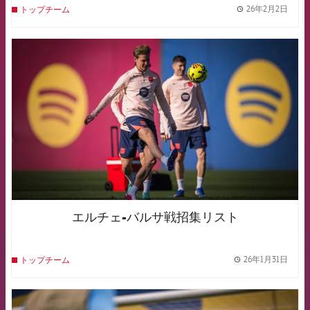
26年2月2日
トップチーム
label.
FCB Barcelona badge
エルチェ-バルサ戦招集リスト
26年1月31日
トップチーム
label.
FCB Barcelona badge