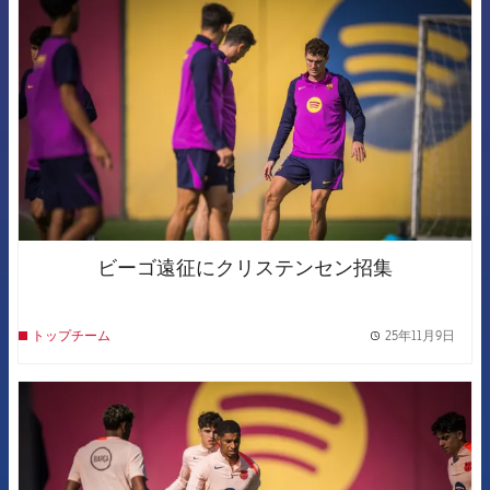
ビーゴ遠征にクリステンセン招集
25年11月9日
トップチーム
label.
FCB Barcelona badge