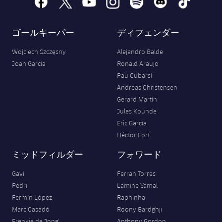
ゴールキーパー
ディフェンダー
Wojciech Szczęsny
Alejandro Balde
Joan Garcia
Ronald Araujo
Pau Cubarsí
Andreas Christensen
Gerard Martín
Jules Kounde
Eric García
Héctor Fort
ミッドフィルダー
フォワード
Gavi
Ferran Torres
Pedri
Lamine Yamal
Fermín López
Raphinha
Marc Casadó
Roony Bardghji
Frenkie de Jong
Anthony Gordon