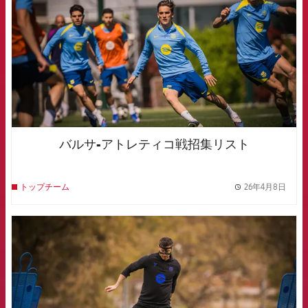
バルサ-アトレティコ戦招集リスト
26年4月8日
トップチーム
label.
FCB Barcelona badge