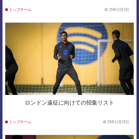
25年12月2日
トップチーム
label.
FCB Barcelona badge
ロンドン遠征に向けての招集リスト
25年11月23日
トップチーム
label.
FCB Barcelona badge