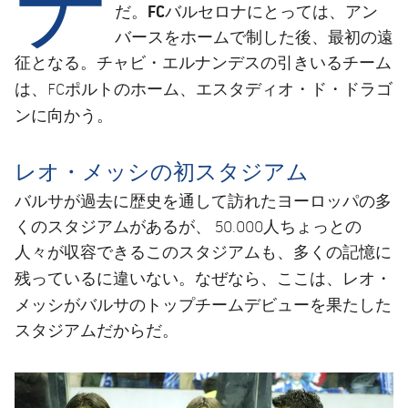
結果
スケジュール
FCバルセロナ
だ。
にとっては、アン
バースをホームで制した後、最初の遠
順位表
チケット
征となる。チャビ・エルナンデスの引きいるチーム
エスタディオ・ド・ドラゴ
は、FCポルトのホーム、
結果
ン
に向かう。
順位表
レオ・メッシの初スタジアム
バルサが過去に歴史を通して訪れたヨーロッパの多
くのスタジアムがあるが、 50.000人ちょっとの
人々が収容できるこのスタジアムも、多くの記憶に
レオ・
残っているに違いない。なぜなら、ここは、
メッシ
トップチーム
がバルサの
デビューを果たした
スタジアムだからだ。