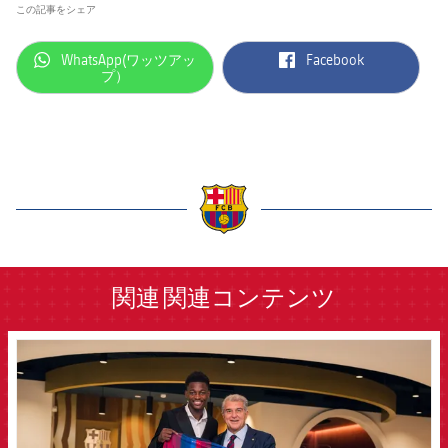
この記事をシェア
label.aria.whatsapp
label.aria.facebook
WhatsApp(ワッツアッ
Facebook
プ）
label.aria.barcelona
関連
関連コンテンツ
FCB Barcelona badge