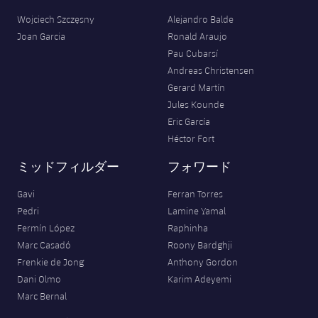
Wojciech Szczęsny
Alejandro Balde
Joan Garcia
Ronald Araujo
Pau Cubarsí
Andreas Christensen
Gerard Martín
Jules Kounde
Eric García
Héctor Fort
ミッドフィルダー
フォワード
Gavi
Ferran Torres
Pedri
Lamine Yamal
Fermín López
Raphinha
Marc Casadó
Roony Bardghji
Frenkie de Jong
Anthony Gordon
Dani Olmo
Karim Adeyemi
Marc Bernal