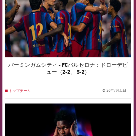
バーミンガムシティ - FCバルセロナ：ドローデビ
ュー（2-2、 3-2）
26年7月31日
トップチーム
label.
FCB Barcelona badge