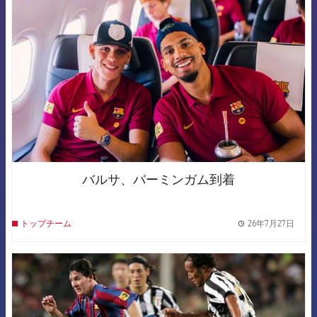
FCB Barcelona badge
バルサ、バーミンガム到着
26年7月27日
トップチーム
label.
FCB Barcelona badge