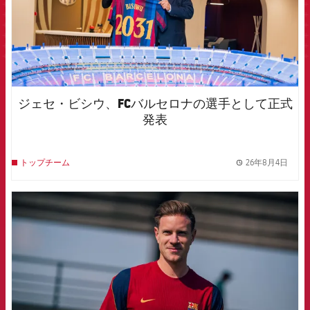
ジェセ・ビシウ、FCバルセロナの選手として正式
発表
26年8月4日
トップチーム
label.
FCB Barcelona badge