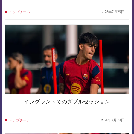
26年7月29日
トップチーム
label.
FCB Barcelona badge
イングランドでのダブルセッション
26年7月28日
トップチーム
label.