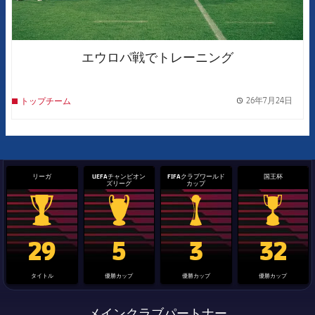
エウロパ戦でトレーニング
26年7月24日
トップチーム
label.
リーガ
UEFAチャンピオン
FIFAクラブワールド
国王杯
ズリーグ
カップ
La Liga trophy
Champions League trophy
label.aria.clubworldcup
国王杯
29
5
3
32
タイトル
優勝カップ
優勝カップ
優勝カップ
メインクラブパートナー