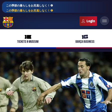
この季節の暮らしをお見逃しなく！ ⚽️
この季節の暮らしをお見逃しなく！ ⚽️
FC Barcelona club badge
ticket-full
ticket-vip
TICKETS & MUSEUM
BARÇA BUSINESS
PLUSICON
LABEL.ARIA.PLUS
トップチーム
plusicon
label.aria.plus
女子サッカー
plusicon
label.aria.plus
バルサアカデミー
plusicon
label.aria.plus
スケジュール
バルサAtlètic
plusicon
label.aria.plus
10年毎