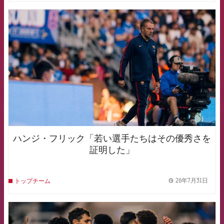
FCB Barcelona badge
ハンジ・フリック「若い選手たちはその優秀さを
証明した」
26年7月31日
トップチーム
label.
FCB Barcelona badge