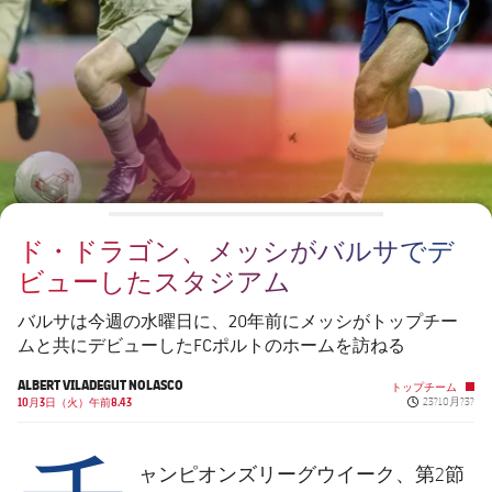
チケット
スケジュール
PLUSICON
LABEL.ARIA.PLUS
会長
plusicon
label.aria.plus
結果
チケット
トップチーム
plusicon
label.aria.plus
レジェンド
プレスパス
順位表
結果
スケジュール
PLUSICON
LABEL.ARIA.PLUS
監督
Facilities
順位表
チケット
トップチーム
plusicon
label.aria.plus
ド・ドラゴン、メッシがバルサでデ
結果
スケジュール
ビューしたスタジアム
PLUSICON
LABEL.ARIA.PLUS
順位表
チケット
バルサは今週の水曜日に、20年前にメッシがトップチー
トップチーム
plusicon
label.aria.plus
ムと共にデビューしたFCポルトのホームを訪ねる
結果
スケジュール
ALBERT VILADEGUT NOLASCO
トップチーム
PLUSICON
LABEL.ARIA.PLUS
Published ne
10月3日（火）午前8.43
23?10月?3?
チ
順位表
チケット
トップチーム
plusicon
label.aria.plus
ャンピオンズリーグウイーク、第2節