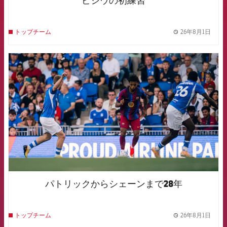
ビシウの初練習
26年8月1日
トップチーム
label.
FCB Barcelona badge
パトリックからシェーンまで28年
26年8月1日
トップチーム
label.