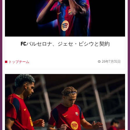
FCバルセロナ、ジェセ・ビシウと契約
26年7月31日
トップチーム
label.
FCB Barcelona badge