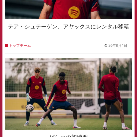
テア・シュテーゲン、アヤックスにレンタル移籍
26年8月4日
トップチーム
label.
FCB Barcelona badge