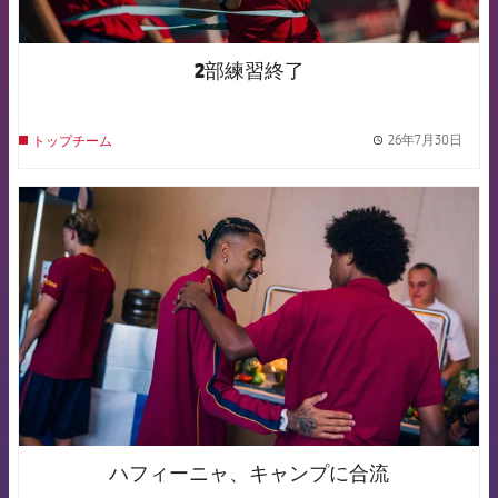
2部練習終了
26年7月30日
トップチーム
label.
FCB Barcelona badge
ハフィーニャ、キャンプに合流