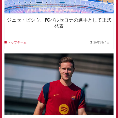
ジェセ・ビシウ、FCバルセロナの選手として正式
発表
26年8月4日
トップチーム
label.
FCB Barcelona badge