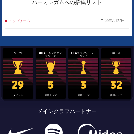
バーミンガムへの招集リスト
26年7月27日
トップチーム
label.
リーガ
UEFAチャンピオン
FIFAクラブワールド
国王杯
ズリーグ
カップ
La Liga trophy
Champions League trophy
label.aria.clubworldcup
国王杯
29
5
3
32
タイトル
優勝カップ
優勝カップ
優勝カップ
メインクラブパートナー