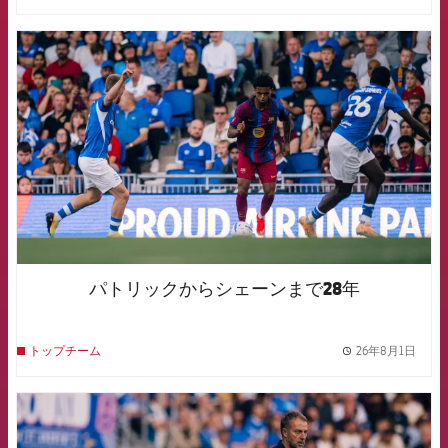
FCB Barcelona badge
パトリックからシェーンまで28年
26年8月1日
トップチーム
label.
FCB Barcelona badge