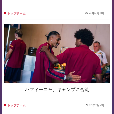
26年7月30日
トップチーム
label.
FCB Barcelona badge
ハフィーニャ、キャンプに合流
26年7月29日
トップチーム
label.