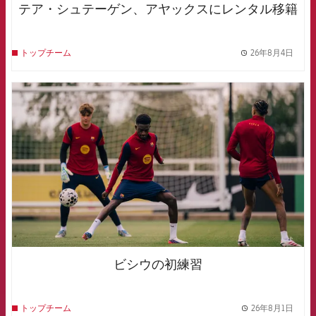
テア・シュテーゲン、アヤックスにレンタル移籍
26年8月4日
トップチーム
label.
FCB Barcelona badge
ビシウの初練習
26年8月1日
トップチーム
label.