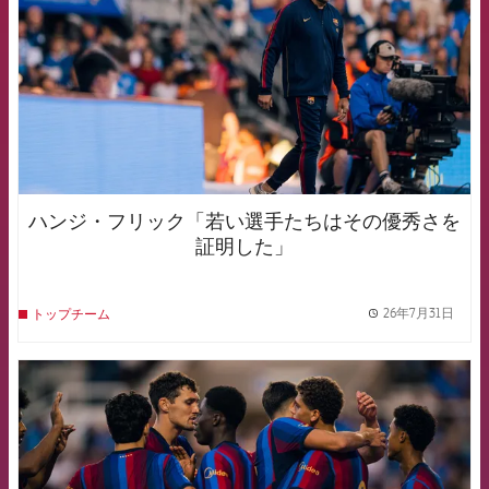
ハンジ・フリック「若い選手たちはその優秀さを
証明した」
26年7月31日
トップチーム
label.
FCB Barcelona badge