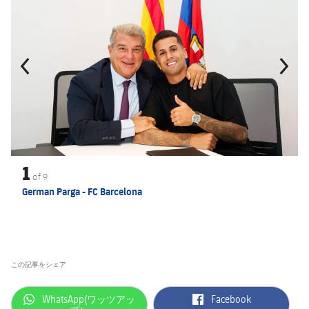
1
of
9
German Parga - FC Barcelona
この記事をシェア
label.aria.whatsapp
label.aria.facebook
WhatsApp(ワッツアッ
Facebook