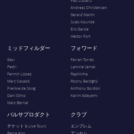
Pau Cubarsí
Andreas Christensen
Gerard Martín
Jules Kounde
Eric García
Héctor Fort
ミッドフィルダー
フォワード
Gavi
Ferran Torres
Pedri
Lamine Yamal
Fermín López
Raphinha
Marc Casadó
Roony Bardghji
Frenkie de Jong
Anthony Gordon
Dani Olmo
Karim Adeyemi
Marc Bernal
バルサプロダクト
クラブ
チケット & Live Tours
エンブレム
Barça App
アンセム