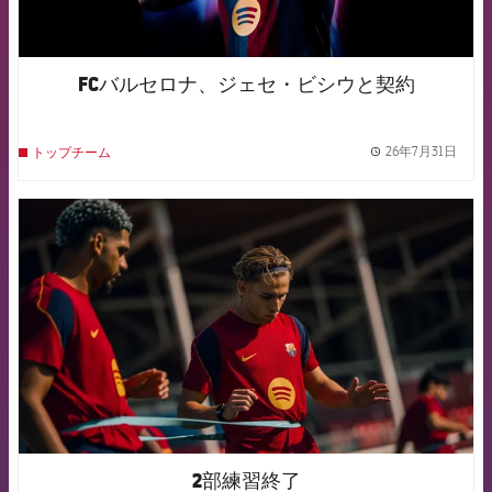
FCバルセロナ、ジェセ・ビシウと契約
26年7月31日
トップチーム
label.
FCB Barcelona badge
2部練習終了