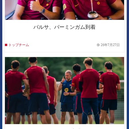
バルサ、バーミンガム到着
26年7月27日
トップチーム
label.
FCB Barcelona badge