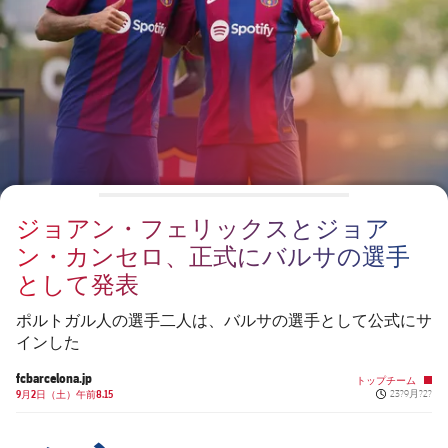
チケット
スケジュール
PLUSICON
LABEL.ARIA.PLUS
会長
plusicon
label.aria.plus
結果
チケット
トップチーム
plusicon
label.aria.plus
レジェンド
プレスパス
順位表
結果
スケジュール
PLUSICON
LABEL.ARIA.PLUS
監督
Facilities
順位表
チケット
トップチーム
plusicon
label.aria.plus
ジョアン・フェリックスとジョア
結果
スケジュール
ン・カンセロ、正式にバルサの選手
PLUSICON
LABEL.ARIA.PLUS
として発表
順位表
チケット
トップチーム
plusicon
label.aria.plus
ポルトガル人の選手二人は、バルサの選手として公式にサ
結果
インした
スケジュール
PLUSICON
LABEL.ARIA.PLUS
fcbarcelona.jp
トップチーム
順位表
Published n
9月2日（土）午前8.15
23?9月?2?
チケット
トップチーム
plusicon
label.aria.plus