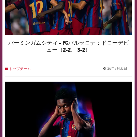
バーミンガムシティ - FCバルセロナ：ドローデビ
ュー（2-2、 3-2）
26年7月31日
トップチーム
label.
FCB Barcelona badge