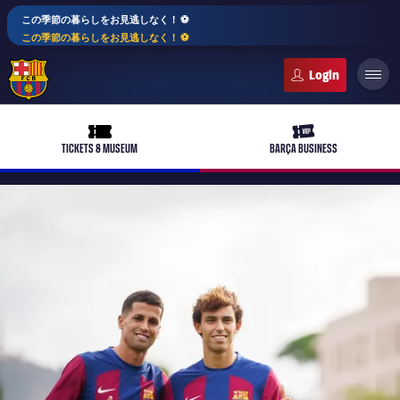
この季節の暮らしをお見逃しなく！ ⚽️
この季節の暮らしをお見逃しなく！ ⚽️
FC Barcelona club badge
ticket-full
ticket-vip
TICKETS & MUSEUM
BARÇA BUSINESS
PLUSICON
LABEL.ARIA.PLUS
トップチーム
plusicon
label.aria.plus
女子サッカー
plusicon
label.aria.plus
バルサアカデミー
plusicon
label.aria.plus
スケジュール
バルサAtlètic
plusicon
label.aria.plus
10年毎