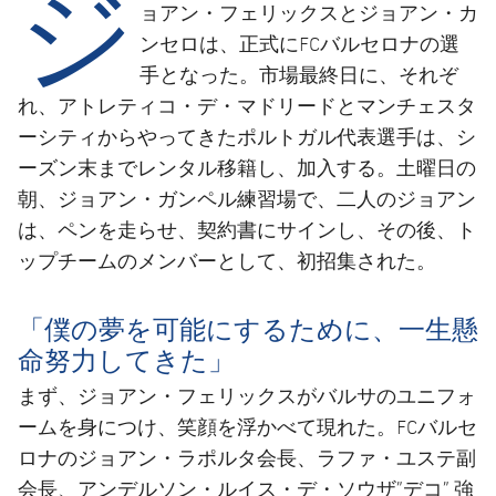
ジ
結果
スケジュール
ョアン・フェリックスとジョアン・カ
ンセロは、正式にFCバルセロナの選
順位表
チケット
手となった。市場最終日に、それぞ
れ、アトレティコ・デ・マドリードとマンチェスタ
結果
ーシティからやってきたポルトガル代表選手は、シ
ーズン末までレンタル移籍し、加入する。土曜日の
順位表
朝、ジョアン・ガンペル練習場で、二人のジョアン
は、ペンを走らせ、契約書にサインし、その後、ト
ップチームのメンバーとして、初招集された。
「僕の夢を可能にするために、一生懸
命努力してきた」
まず、ジョアン・フェリックスがバルサのユニフォ
ームを身につけ、笑顔を浮かべて現れた。FCバルセ
ロナのジョアン・ラポルタ会長、ラファ・ユステ副
会長、アンデルソン・ルイス・デ・ソウザ”デコ” 強