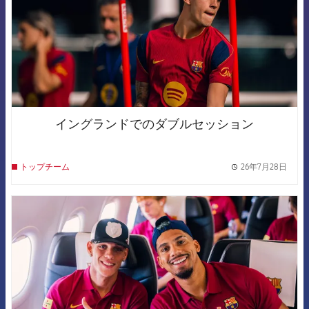
イングランドでのダブルセッション
26年7月28日
トップチーム
label.
FCB Barcelona badge