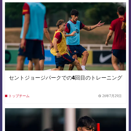
FCB Barcelona badge
セントジョージパークでの4回目のトレーニング
26年7月29日
トップチーム
label.
FCB Barcelona badge