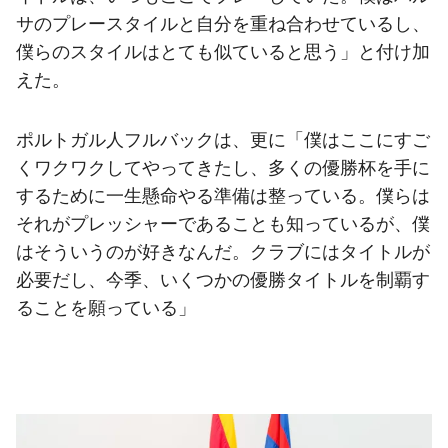
サのプレースタイルと自分を重ね合わせているし、
僕らのスタイルはとても似ていると思う」と付け加
えた。
ポルトガル人フルバックは、更に「僕はここにすご
くワクワクしてやってきたし、多くの優勝杯を手に
するために一生懸命やる準備は整っている。僕らは
それがプレッシャーであることも知っているが、僕
はそういうのが好きなんだ。クラブにはタイトルが
必要だし、今季、いくつかの優勝タイトルを制覇す
ることを願っている」
前
label.aria.chevronleft
次
label.aria.