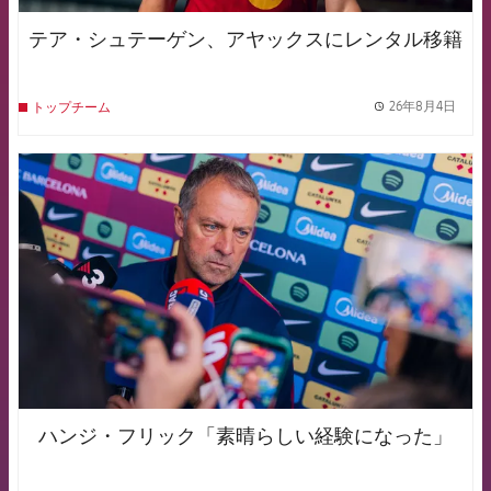
テア・シュテーゲン、アヤックスにレンタル移籍
26年8月4日
トップチーム
label.
FCB Barcelona badge
ハンジ・フリック「素晴らしい経験になった」