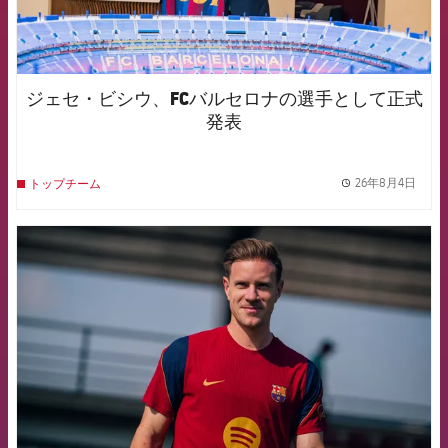
ジェセ・ビシウ、FCバルセロナの選手として正式
発表
26年8月4日
トップチーム
label.
FCB Barcelona badge