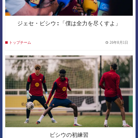
ジェセ・ビシウ : 「僕は全力を尽くすよ」
26年8月1日
トップチーム
label.
FCB Barcelona badge
ビシウの初練習