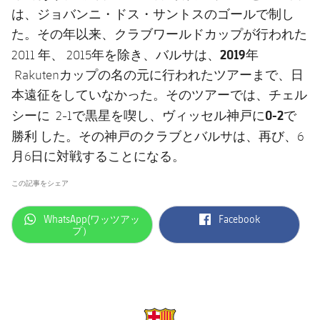
は、ジョバンニ・ドス・サントスのゴールで制し
た。その年以来、クラブワールドカップが行われた
2019年
2011 年、 2015年を除き、バルサは、
Rakutenカップの名の元に行われたツアーまで、日
本遠征をしていなかった。そのツアーでは、チェル
、ヴィッセル神戸に0-2で
シーに 2-1で黒星を喫し
勝利
した。その神戸のクラブとバルサは、再び、6
月6日に対戦することになる。
この記事をシェア
label.aria.whatsapp
label.aria.facebook
WhatsApp(ワッツアッ
Facebook
プ）