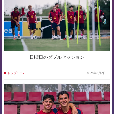
日曜日のダブルセッション
26年8月2日
トップチーム
label.
FCB Barcelona badge