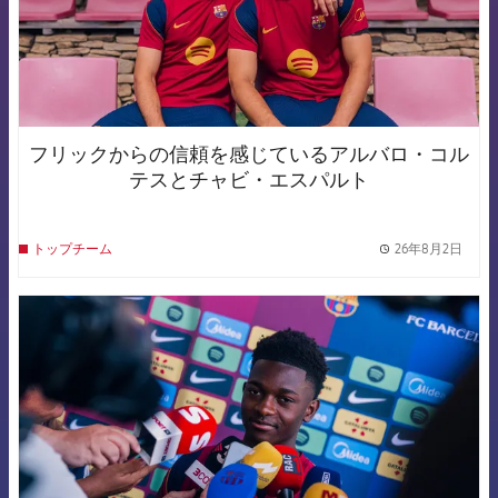
フリックからの信頼を感じているアルバロ・コル
テスとチャビ・エスパルト
26年8月2日
トップチーム
label.
FCB Barcelona badge