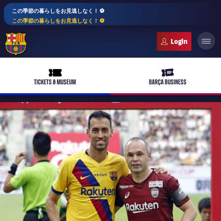
この季節の暮らしをお見逃しなく！ ⚽️
この季節の暮らしをお見逃しなく！ ⚽️
FC Barcelona club badge
ticket-full
ticket-vip
TICKETS & MUSEUM
BARÇA BUSINESS
PLUSICON
LABEL.ARIA.PLUS
トップチーム
plusicon
label.aria.plus
女子サッカー
plusicon
label.aria.plus
バルサアカデミー
plusicon
label.aria.plus
スケジュール
バルサAtlètic
plusicon
label.aria.plus
10年毎