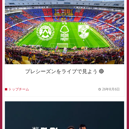
プレシーズンをライブで見よう 🔴
26年8月6日
トップチーム
label.
FCB Barcelona badge