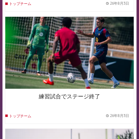
26年8月3日
トップチーム
label.
FCB Barcelona badge
練習試合でステージ終了
26年8月3日
トップチーム
label.
FCB Barcelona badge