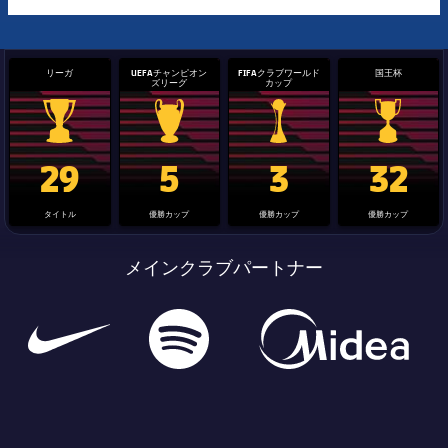
リーガ
UEFAチャンピオン
FIFAクラブワールド
国王杯
ズリーグ
カップ
La Liga trophy
Champions League trophy
label.aria.clubworldcup
国王杯
29
5
3
32
タイトル
優勝カップ
優勝カップ
優勝カップ
メインクラブパートナー