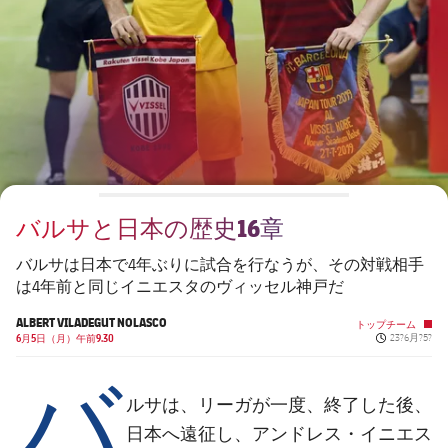
チケット
スケジュール
PLUSICON
LABEL.ARIA.PLUS
会長
plusicon
label.aria.plus
結果
チケット
トップチーム
plusicon
label.aria.plus
レジェンド
プレスパス
順位表
結果
スケジュール
PLUSICON
LABEL.ARIA.PLUS
監督
Facilities
順位表
チケット
トップチーム
plusicon
label.aria.plus
バルサと日本の歴史16章
結果
スケジュール
PLUSICON
LABEL.ARIA.PLUS
バルサは日本で4年ぶりに試合を行なうが、その対戦相手
順位表
は4年前と同じイニエスタのヴィッセル神戸だ
チケット
トップチーム
plusicon
label.aria.plus
ALBERT VILADEGUT NOLASCO
トップチーム
Published n
結果
6月5日（月）午前9.30
23?6月?5?
スケジュール
バ
PLUSICON
LABEL.ARIA.PLUS
順位表
チケット
ルサ
は、リーガが一度、終了した後、
トップチーム
plusicon
label.aria.plus
日本
アンドレス・イニエス
へ遠征し、