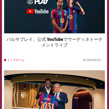
バルサプレイ、公式 YouTubeでウーディネトーナ
メントライブ
26年8月6日
トップチーム
label.
FCB Barcelona badge