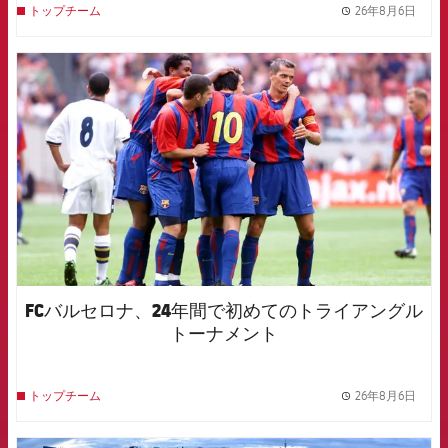
26年8月6日
トップチーム
label.
FCB Barcelona badge
FCバルセロナ、24年間で初めてのトライアングル
トーナメント
26年8月6日
トップチーム
label.
FCB Barcelona badge