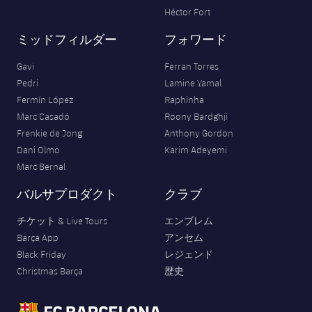
Héctor Fort
ミッドフィルダー
フォワード
Gavi
Ferran Torres
Pedri
Lamine Yamal
Fermín López
Raphinha
Marc Casadó
Roony Bardghji
Frenkie de Jong
Anthony Gordon
Dani Olmo
Karim Adeyemi
Marc Bernal
バルサプロダクト
クラブ
チケット & Live Tours
エンブレム
Barça App
アンセム
Black Friday
レジェンド
Christmas Barça
歴史