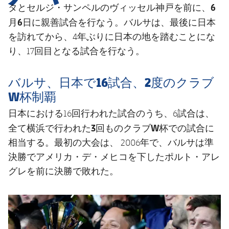
結果
スケジュール
タ
ヴィッセル神戸
6
とセルジ・サンペルの
を前に、
月6日
に親善試合を行なう。バルサは、最後に日本
順位表
チケット
を訪れてから、4年ぶりに日本の地を踏むことにな
り、17回目となる試合を行なう。
結果
バルサ、日本で16試合、2度のクラブ
順位表
W杯制覇
日本における16回行われた試合のうち、6試合は、
3回ものクラブW杯での試合
全て横浜で行われた
に
相当する。最初の大会は、 2006年で、バルサは準
決勝でアメリカ・デ・メヒコを下したポルト・アレ
グレを前に決勝で敗れた。