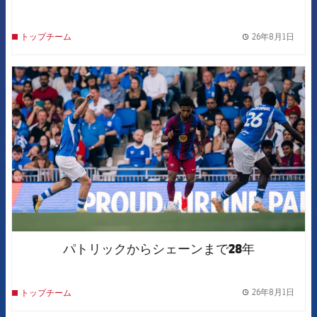
26年8月1日
トップチーム
label.
FCB Barcelona badge
パトリックからシェーンまで28年
26年8月1日
トップチーム
label.