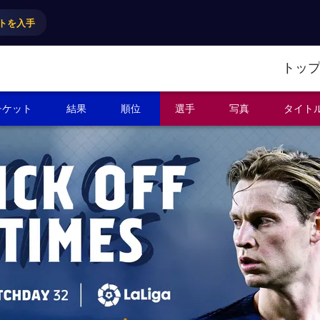
トを入手
トッ
チケット
結果
順位
選手
写真
タイト