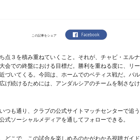
label.aria.facebook
Facebook
この記事をシェア
ち点３を積み重ねていくこと。それが、チャビ・エルナ
大会での終盤における目標だ。勝利を重ねる度に、リー
近づいてくる。今回は、ホームでのベティス戦だ。バル
広げ続けるためには、アンダルシアのチームを制さなけ
いつも通り、クラブの公式サイトマッチセンターで追う
公式ソーシャルメディアを通してフォローできる。
、どこで、この試合を楽しめるのかがわかる視聴ガイド