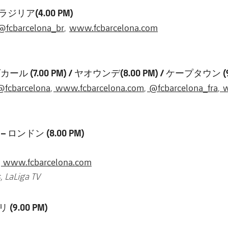
ジリア(4.00 PM)
@fcbarcelona_br
www.fcbarcelona.com
,
ル (7.00 PM) / ヤオウンデ(8.00 PM) / ケープタウン (9.
@fcbarcelona
www.fcbarcelona.com
@fcbarcelona_fra
w
,
,
,
p
ロンドン (8.00 PM)
www.fcbarcelona.com
,
, LaLiga TV
(9.00 PM)