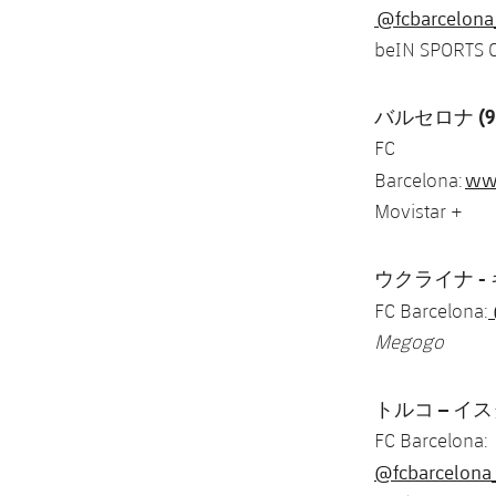
@fcbarcelona
beIN SPORTS
バルセロナ (9.
FC
www
Barcelona:
Movistar +
ウクライナ - キ
FC Barcelona:
Megogo
トルコ – イスタ
FC Barcelona:
@fcbarcelona