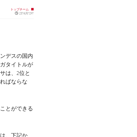
トップチーム
Published news
23?4月?29?
ンデスの国内
ガタイトルが
サは、2位と
ればならな
ことができる
は、下記か