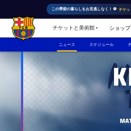
この季節の暮らしをお見逃しなく！ ⚽️
チケッ
チケットと美術館
ショップ
LABEL.SHARE.CARETDOWN
FC Barcelona club badge
ニュース
スケジュール