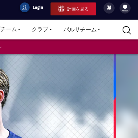
Login
JA
計画を見る
filled-badge
user
Culers
www
プチーム
クラブ
バルサチーム
LABEL.ARIA.CARETDOWN
LABEL.ARIA.CARETDOWN
LABEL.ARIA.CARETDOWN
ル