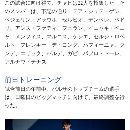
この試合に向け得て、チャビは22人を招集した。そ
テア・シュテーゲン、
のメンバーは、下記の通り：
ベジェリン、アラウホ、セルヒオ、デンベレ、ペド
リ、アンス・ファティ、フェラン、イニャキ・ペニ
ャ、メンフィス、マルコス、ケシエ、セルジ・ロベ
ルト、フレンキー・デ・ヨング、ハフィーニャ、ク
ンデ、エリック、バルデ、ガビ、パブロ・トーレ、
アルナウ・テナス
前日トレーニング
試合前日の午前中、バルサのトップチームの選手
は、日曜日のビッグマッチに向けて、最終調整を行
った。
前
label.aria.chevronleft
次
label.aria.