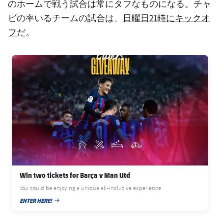
結果
のホームで戦う試合は常にタフなものになる。チャ
スケジュール
日曜日21時にキックオ
ビの率いるチームの試合は、
順位表
チケット
フ
だ。
結果
FC Barcelona club badge
順位表
Win two tickets for Barça v Man Utd
You could be enjoying a unique all-inclusive experience
ENTER HERE!
PUBLISHED NEWS