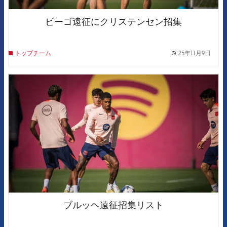
ビーゴ遠征にクリステンセン招集
25年11月9日
トップチーム
label.
FCB Barcelona badge
ブルッヘ遠征招集リスト