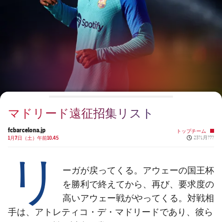
チケット
スケジュール
PLUSICON
LABEL.ARIA.PLUS
会長
plusicon
label.aria.plus
結果
チケット
トップチーム
plusicon
label.aria.plus
レジェンド
プレスパス
順位表
結果
スケジュール
PLUSICON
LABEL.ARIA.PLUS
監督
Facilities
順位表
チケット
トップチーム
plusicon
label.aria.plus
マドリード遠征招集リスト
結果
スケジュール
PLUSICON
LABEL.ARIA.PLUS
fcbarcelona.jp
トップチーム
Published n
1月7日（土）午前10.45
23?1月?7?
順位表
チケット
トップチーム
リ
plusicon
label.aria.plus
結果
ーガが戻ってくる。アウェーの国王杯
スケジュール
PLUSICON
LABEL.ARIA.PLUS
を勝利で終えてから、再び、要求度の
順位表
高いアウェー戦がやってくる。対戦相
チケット
トップチーム
plusicon
label.aria.plus
手は、アトレティコ・デ・マドリードであり、彼ら