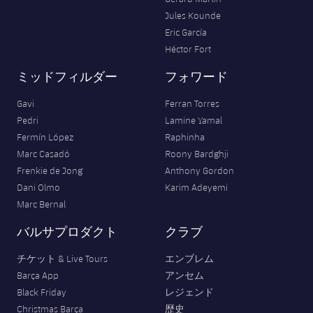
Jules Kounde
Eric García
Héctor Fort
ミッドフィルダー
フォワード
Gavi
Ferran Torres
Pedri
Lamine Yamal
Fermín López
Raphinha
Marc Casadó
Roony Bardghji
Frenkie de Jong
Anthony Gordon
Dani Olmo
Karim Adeyemi
Marc Bernal
バルサプロダクト
クラブ
チケット & Live Tours
エンブレム
Barça App
アンセム
Black Friday
レジェンド
Christmas Barça
歴史