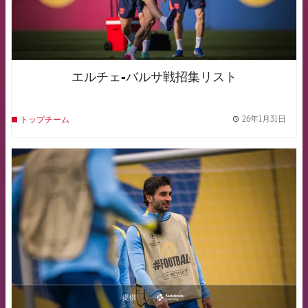
エルチェ-バルサ戦招集リスト
26年1月31日
トップチーム
label.
FCB Barcelona badge
提供
asistencia