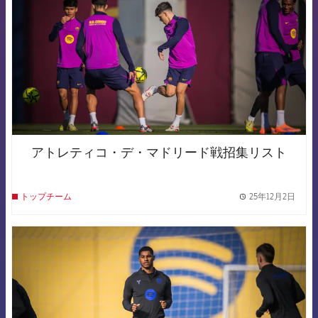
アトレティコ・デ・マドリード戦招集リスト
25年12月2日
トップチーム
label.
FCB Barcelona badge