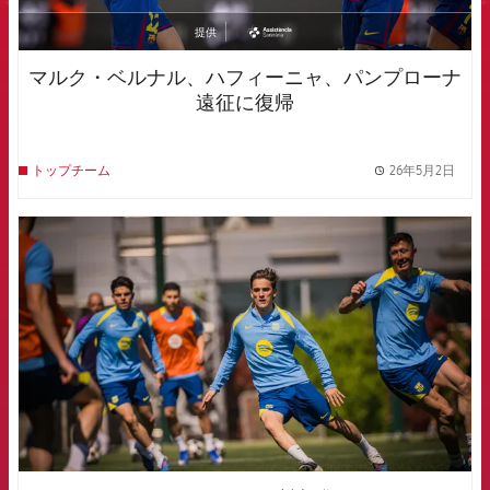
提供
asistencia
マルク・ベルナル、ハフィーニャ、パンプローナ
遠征に復帰
26年5月2日
トップチーム
label.
FCB Barcelona badge