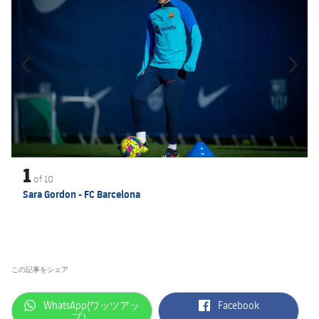
1
of
10
Sara Gordon - FC Barcelona
この記事をシェア
label.aria.whatsapp
label.aria.facebook
WhatsApp(ワッツアッ
Facebook
プ）