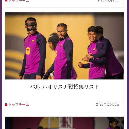
26年1月20日
トップチーム
label.
FCB Barcelona badge
バルサ-オサスナ戦招集リスト
25年12月13日
トップチーム
label.
FCB Barcelona badge