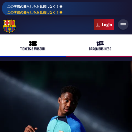
この季節の暮らしをお見逃しなく！ ⚽️
この季節の暮らしをお見逃しなく！ ⚽️
FC Barcelona club badge
ticket-full
ticket-vip
TICKETS & MUSEUM
BARÇA BUSINESS
PLUSICON
LABEL.ARIA.PLUS
トップチーム
plusicon
label.aria.plus
女子サッカー
plusicon
label.aria.plus
バルサアカデミー
plusicon
label.aria.plus
スケジュール
バルサAtlètic
plusicon
label.aria.plus
10年毎