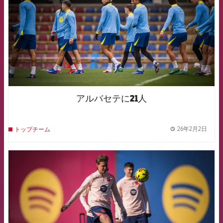
アルバセテに21人
26年2月2日
トップチーム
label.
FCB Barcelona badge