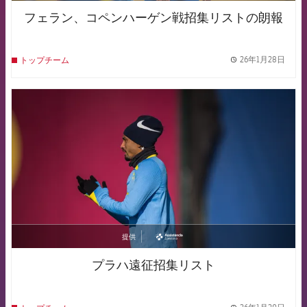
フェラン、コペンハーゲン戦招集リストの朗報
26年1月28日
トップチーム
label.
FCB Barcelona badge
提供
asistencia
プラハ遠征招集リスト