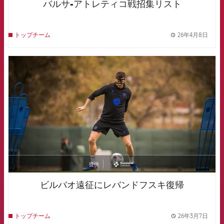
バルサ-アトレティコ戦招集リスト
26年4月8日
トップチーム
label.
FCB Barcelona badge
提供
asistencia
ビルバオ遠征にレバンドフスキ復帰
26年3月7日
トップチーム
label.