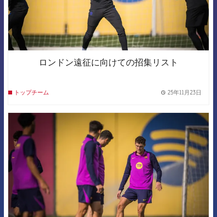
ロンドン遠征に向けての招集リスト
25年11月23日
トップチーム
label.
FCB Barcelona badge