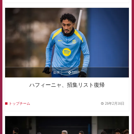
FCB Barcelona badge
提供
asistencia
ハフィーニャ、招集リスト復帰
26年2月16日
トップチーム
label.
FCB Barcelona badge