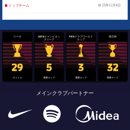
25年11月4日
トップチーム
label.
リーガ
UEFAチャンピオン
FIFAクラブワールド
国王杯
ズリーグ
カップ
La Liga trophy
Champions League trophy
label.aria.clubworldcup
国王杯
29
5
3
32
タイトル
優勝カップ
優勝カップ
優勝カップ
メインクラブパートナー