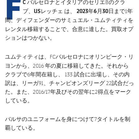
F
結果
C バルセロナと
イタリアのセリエBのクラ
スケジュール
USレッチェ
2023年6月30日まで
ブ、
は、
1年
順位表
チケット
サミュエル・ユムティティ
間、ディフェンダーの
を
レンタル移籍
することで、合意に達した。買取オプ
結果
ションはつかない。
順位表
オリンピーク・リ
ユムティティは、FCバルセロナに
ヨン
から、2016 年の夏に移籍してきた。それから
クラブで6年間在籍し、 133 試合に出場し、その内
訳は、リーガ91、チャンピオンズリーグ 22試合だっ
た。また、2016/17年及びその翌年に2得点をマーク
している。
バルサのユニフォームを身につけて7タイトルを制
覇している。