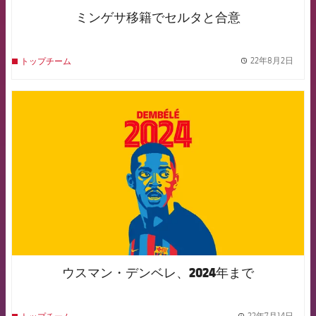
ミンゲサ移籍でセルタと合意
22年8月2日
トップチーム
label.
FCB Barcelona badge
ウスマン・デンベレ、2024年まで
22年7月14日