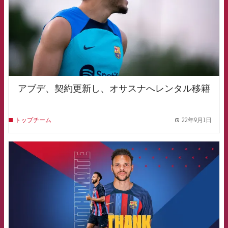
アブデ、契約更新し、オサスナへレンタル移籍
22年9月1日
トップチーム
label.
FCB Barcelona badge