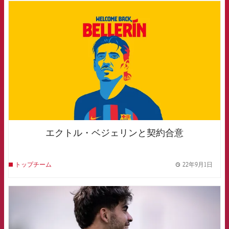
FCB Barcelona badge
エクトル・ベジェリンと契約合意
22年9月1日
トップチーム
label.
FCB Barcelona badge