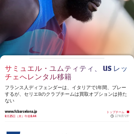
チケット
スケジュール
PLUSICON
LABEL.ARIA.PLUS
会長
plusicon
label.aria.plus
結果
チケット
トップチーム
plusicon
label.aria.plus
レジェンド
プレスパス
順位表
結果
スケジュール
PLUSICON
LABEL.ARIA.PLUS
監督
Facilities
順位表
チケット
トップチーム
plusicon
label.aria.plus
サミュエル・ユムティティ、 US レッ
結果
スケジュール
チェへレンタル移籍
PLUSICON
LABEL.ARIA.PLUS
順位表
チケット
フランス人ディフェンダーは、イタリアで1年間、プレー
トップチーム
plusicon
label.aria.plus
するが、セリエBのクラブチームは買取オプションは持た
ない
結果
スケジュール
PLUSICON
LABEL.ARIA.PLUS
www.fcbarcelona.jp
トップチーム
Published new
順位表
8月25日（木）午前8.44
22?8月?25?
チケット
トップチーム
plusicon
label.aria.plus