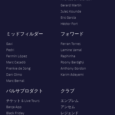
Gerard Martín
Jules Kounde
Eric García
Héctor Fort
ミッドフィルダー
フォワード
Gavi
Ferran Torres
Pedri
Lamine Yamal
Fermín López
Raphinha
Marc Casadó
Roony Bardghji
Frenkie de Jong
Anthony Gordon
Dani Olmo
Karim Adeyemi
Marc Bernal
バルサプロダクト
クラブ
チケット & Live Tours
エンブレム
Barça App
アンセム
Black Friday
レジェンド