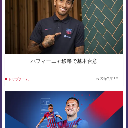
ハフィーニャ移籍で基本合意
22年7月13日
トップチーム
label.
FCB Barcelona badge