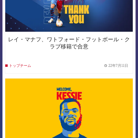
レイ・マナフ、ワトフォード・フットボール・ク
ラブ移籍で合意
22年7月11日
トップチーム
label.
FCB Barcelona badge