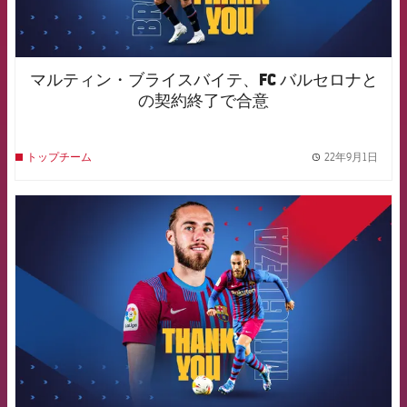
マルティン・ブライスバイテ、FC バルセロナと
の契約終了で合意
22年9月1日
トップチーム
label.
FCB Barcelona badge