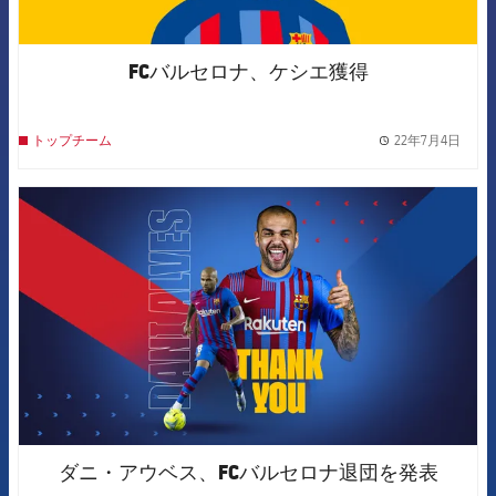
FCバルセロナ、ケシエ獲得
22年7月4日
トップチーム
label.
FCB Barcelona badge
ダニ・アウベス、FCバルセロナ退団を発表