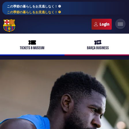
この季節の暮らしをお見逃しなく！ ⚽️
この季節の暮らしをお見逃しなく！ ⚽️
FC Barcelona club badge
ticket-full
ticket-vip
TICKETS & MUSEUM
BARÇA BUSINESS
PLUSICON
LABEL.ARIA.PLUS
トップチーム
plusicon
label.aria.plus
女子サッカー
plusicon
label.aria.plus
バルサアカデミー
plusicon
label.aria.plus
スケジュール
バルサAtlètic
plusicon
label.aria.plus
10年毎