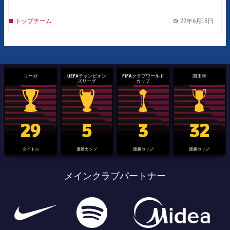
22年6月15日
トップチーム
label.
リーガ
UEFAチャンピオン
FIFAクラブワールド
国王杯
ズリーグ
カップ
La Liga trophy
Champions League trophy
label.aria.clubworldcup
国王杯
29
5
3
32
タイトル
優勝カップ
優勝カップ
優勝カップ
メインクラブパートナー