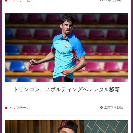
トップチーム
label.
FCB Barcelona badge
トリンコン、スポルティングへレンタル移籍
22年7月13日
トップチーム
label.
FCB Barcelona badge