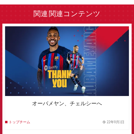
関連
関連コンテンツ
FCB Barcelona badge
オーバメヤン、チェルシーへ
22年9月1日
トップチーム
label.