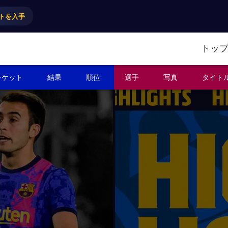
トを入手
トッ
チケット
結果
順位
選手
写真
タイト