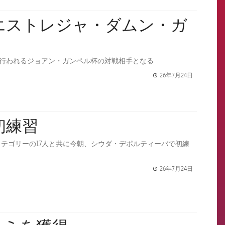
ノウで行われるジョアン・ガンペル杯の対戦相手となる
26年7月24日
label.share.
初練習
テゴリーの17人と共に今朝、シウダ・デポルティーバで初練
26年7月24日
label.share.