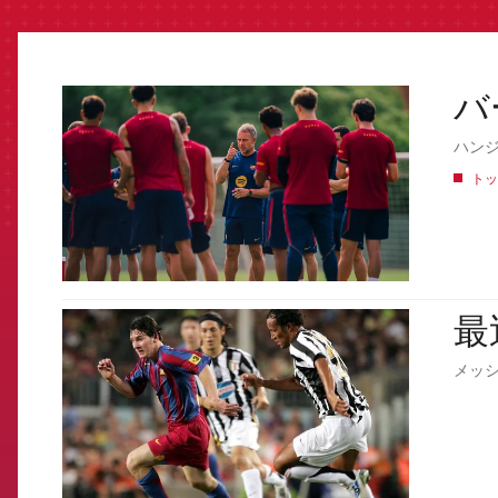
バ
FCB Barcelona badge
ハン
トッ
最
FCB Barcelona badge
メッ