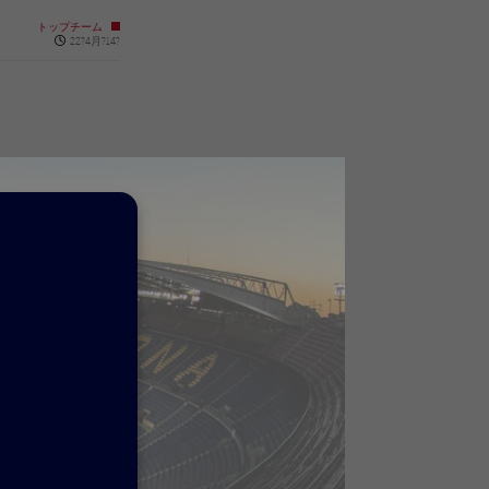
トップチーム
Published news
22?4月?14?