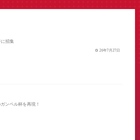
ジに招集
26年7月27日
label.share.
のガンペル杯を再現！