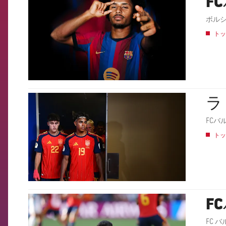
F
ボル
トッ
ラ
FCB Barcelona badge
FCバ
トッ
F
FCB Barcelona badge