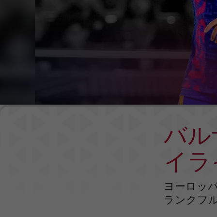
バル
イライ
ヨーロッパ
ランクフル