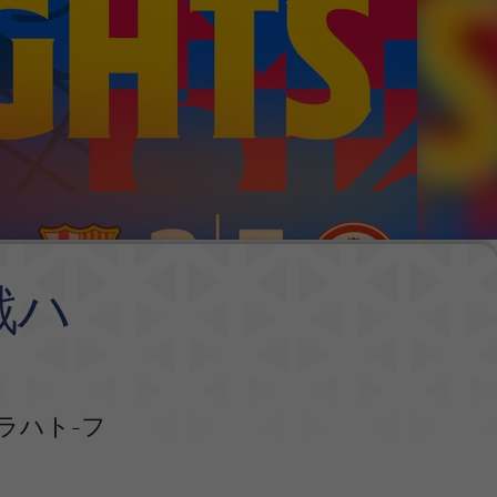
戦ハ
ラハト-フ