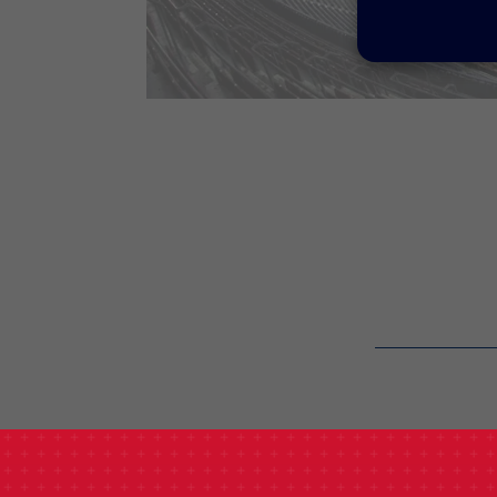
label.aria.barcelon