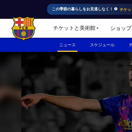
この季節の暮らしをお見逃しなく！ ⚽️
チケッ
チケットと美術館
ショップ
LABEL.SHARE.CARETDOWN
FC Barcelona club badge
ニュース
スケジュール