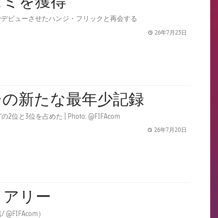
ェミを獲得
でデビューさせたハンジ・フリックと再会する
26年7月23日
label.share.
シの新たな最年少記録
を占めた | Photo: @FIFAcom
26年7月20日
label.share.
イアリー
FC バルセロナから16人の選手が史上最大のワールドカップの一員となる（写真/ @FIFAcom）