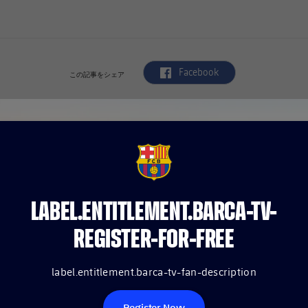
label.aria.facebook
Facebook
この記事をシェア
FCB Barcelona badge
LABEL.ENTITLEMENT.BARCA-TV-
REGISTER-FOR-FREE
label.entitlement.barca-tv-fan-description
Register Now