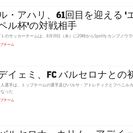
・アハリ、61回目を迎える 'エストレジャ・ダムン・ガ
ペル杯'の対戦相手
トのサッカーチームは、8月19日（水）に20時からSpotify カンプ
プチーム
デイェミ、FC バルセロナとの
ツ人選手は、トップチームの選手及びバルサ・アトレティクとフベニルカ
行なった
プチーム