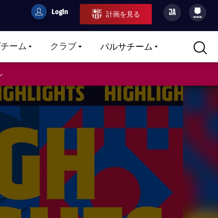
Login
JA
計画を見る
filled-badge
user
Culers
www
プチーム
クラブ
バルサチーム
LABEL.ARIA.CARETDOWN
LABEL.ARIA.CARETDOWN
LABEL.ARIA.CARETDOWN
ル