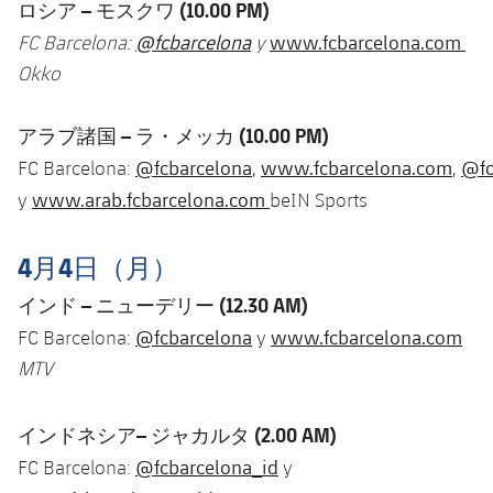
ロシア
–
モスクワ
(10.00 PM)
@fcbarcelona
www.fcbarcelona.com
FC Barcelona:
y
Okko
アラブ諸国
–
ラ・メッカ
(10.00 PM)
@fcbarcelona
www.fcbarcelona.com
@fc
FC Barcelona:
,
,
www.arab.fcbarcelona.com
y
beIN Sports
4月4日（月）
インド
–
ニューデリー
(12.30 AM)
@fcbarcelona
www.fcbarcelona.com
FC Barcelona:
y
MTV
インドネシア
–
ジャカルタ
(2.00 AM)
@fcbarcelona_id
FC Barcelona:
y