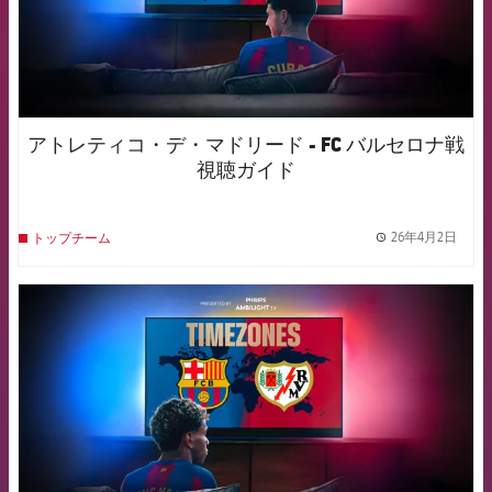
アトレティコ・デ・マドリード - FC バルセロナ戦
視聴ガイド
26年4月2日
トップチーム
label.
FCB Barcelona badge