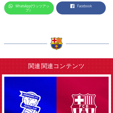
label.aria.whatsapp
label.aria.facebook
WhatsApp(ワッツアッ
Facebook
プ）
label.aria.barcelona
関連
関連コンテンツ
FCB Barcelona badge