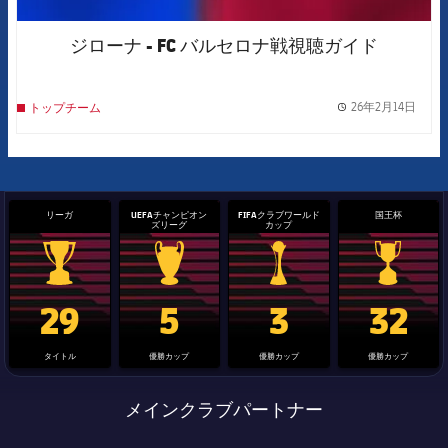
ジローナ - FC バルセロナ戦視聴ガイド
26年2月14日
トップチーム
label.
リーガ
UEFAチャンピオン
FIFAクラブワールド
国王杯
ズリーグ
カップ
La Liga trophy
Champions League trophy
label.aria.clubworldcup
国王杯
29
5
3
32
タイトル
優勝カップ
優勝カップ
優勝カップ
メインクラブパートナー