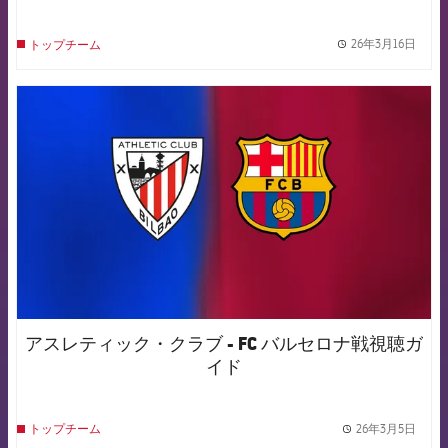
26年3月16日
トップチーム
label.
FCB Barcelona badge
アスレティック・クラブ - FC バルセロナ戦視聴ガ
イド
26年3月5日
トップチーム
label.