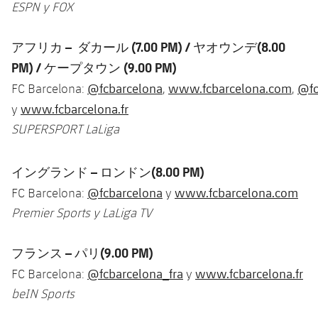
ESPN y FOX
アフリカ
–
ダカール
(7.00 PM) /
ヤオウンデ
(8.00
PM) /
ケープタウン
(9.00 PM)
@fcbarcelona
www.fcbarcelona.com
@fc
FC Barcelona:
,
,
www.fcbarcelona.fr
y
SUPERSPORT LaLiga
イングランド
–
ロンドン
(8.00 PM)
@fcbarcelona
www.fcbarcelona.com
FC Barcelona:
y
Premier Sports y LaLiga TV
フランス
–
パリ
(9.00 PM)
@fcbarcelona_fra
www.fcbarcelona.fr
FC Barcelona:
y
beIN Sports