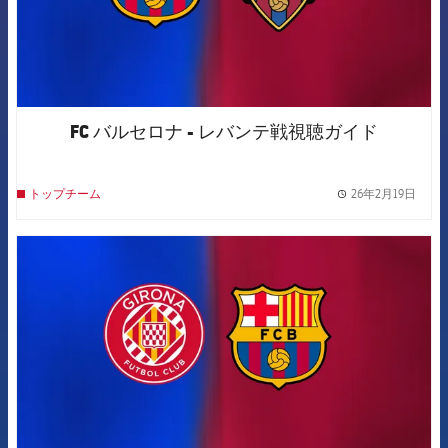
FC バルセロナ - レバンテ戦視聴ガイド
26年2月19日
トップチーム
label.
FCB Barcelona badge