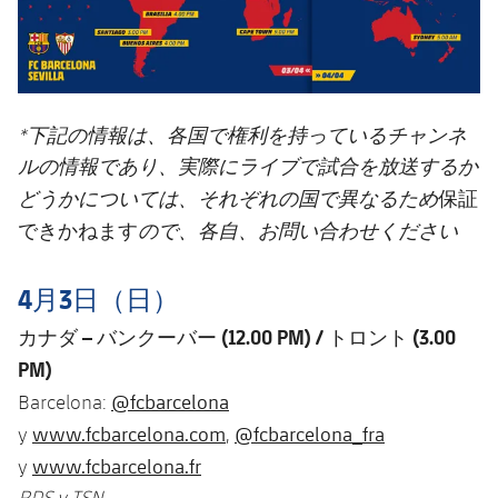
*
下記の情報は、各国で権利を持っているチャンネ
ルの情報であり、実際にライブで試合を放送するか
保証
どうかについては、それぞれの国で異なるため
できかねます
ので、各自、お問い合わせください
4月3日（日）
カナダ
–
バンクーバー
(12.00 PM) /
トロント
(3.00
PM)
@fcbarcelona
Barcelona:
www.fcbarcelona.com
@fcbarcelona_fra
y
,
www.fcbarcelona.fr
y
RDS y TSN