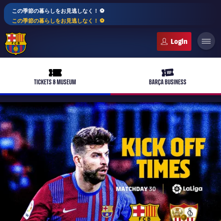
この季節の暮らしをお見逃しなく！ ⚽️
この季節の暮らしをお見逃しなく！ ⚽️
FC Barcelona club badge
ticket-full
ticket-vip
TICKETS & MUSEUM
BARÇA BUSINESS
PLUSICON
LABEL.ARIA.PLUS
トップチーム
plusicon
label.aria.plus
女子サッカー
plusicon
label.aria.plus
バルサアカデミー
plusicon
label.aria.plus
スケジュール
バルサAtlètic
plusicon
label.aria.plus
10年毎