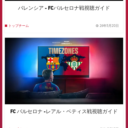
バレンシア - FCバルセロナ戦視聴ガイド
26年5月20日
トップチーム
label.
FCB Barcelona badge
FC バルセロナ -レアル・ベティス戦視聴ガイド