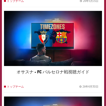
26年5月15日
トップチーム
label.
FCB Barcelona badge
オサスナ - FC バルセロナ戦視聴ガイド
26年4月30日
トップチーム
label.
FCB Barcelona badge