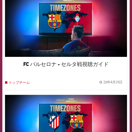
FC バルセロナ - セルタ戦視聴ガイド
26年4月19日
トップチーム
label.
FCB Barcelona badge