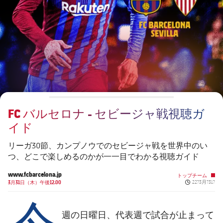
チケット
スケジュール
PLUSICON
LABEL.ARIA.PLUS
会長
plusicon
label.aria.plus
結果
チケット
トップチーム
plusicon
label.aria.plus
レジェンド
プレスパス
順位表
結果
スケジュール
PLUSICON
LABEL.ARIA.PLUS
監督
Facilities
順位表
チケット
トップチーム
plusicon
label.aria.plus
FC バルセロナ - セビージャ戦視聴ガ
結果
スケジュール
イド
PLUSICON
LABEL.ARIA.PLUS
順位表
チケット
リーガ30節、カンプノウでのセビージャ戦を世界中のい
トップチーム
plusicon
label.aria.plus
つ、どこで楽しめるのかが一一目でわかる視聴ガイド
結果
スケジュール
www.fcbarcelona.jp
トップチーム
PLUSICON
LABEL.ARIA.PLUS
Published ne
3月31日（木）午後12.00
22?3月?31?
今
順位表
チケット
トップチーム
plusicon
label.aria.plus
週の日曜日、代表週で試合が止まって