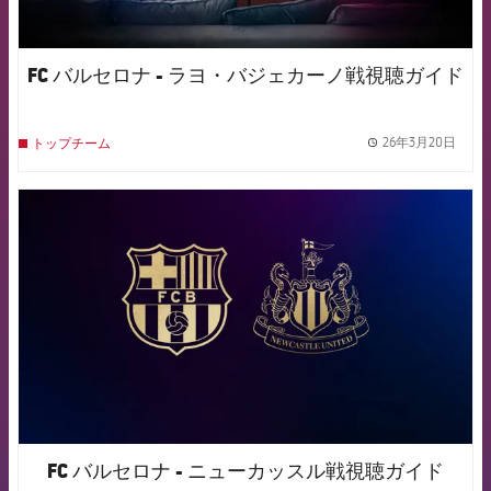
FC バルセロナ - ラヨ・バジェカーノ戦視聴ガイド
26年3月20日
トップチーム
label.
FCB Barcelona badge
FC バルセロナ - ニューカッスル戦視聴ガイド