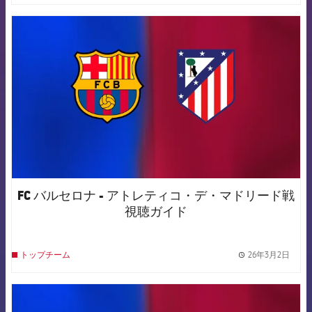
FCB Barcelona badge
FC バルセロナ - アトレティコ・デ・マドリード戦
視聴ガイド
26年3月2日
トップチーム
label.
FCB Barcelona badge