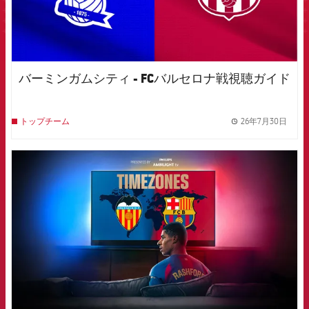
バーミンガムシティ - FCバルセロナ戦視聴ガイド
26年7月30日
トップチーム
label.
FCB Barcelona badge