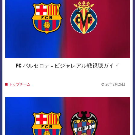
FC バルセロナ - ビジャレアル戦視聴ガイド
26年2月26日
トップチーム
label.
FCB Barcelona badge