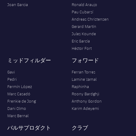
Joan Garcia
Ronald Araujo
Pau Cubarsí
Andreas Christensen
Gerard Martín
Jules Kounde
Eric García
Héctor Fort
ミッドフィルダー
フォワード
Gavi
Ferran Torres
Pedri
Lamine Yamal
Fermín López
Raphinha
Marc Casadó
Roony Bardghji
Frenkie de Jong
Anthony Gordon
Dani Olmo
Karim Adeyemi
Marc Bernal
バルサプロダクト
クラブ