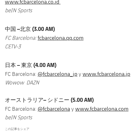
www.fcbarcelona.co.id
beIN Sports
中国
–
北京
(3.00 AM)
fcbarcelona.qq.com
FC Barcelona:
CETV-3
日本
–
東京
(4.00 AM)
@fcbarcelona_jp
www.fcbarcelona.jp
FC Barcelona:
y
Wowow DAZN
オーストラリア
–
シドニー
(5.00 AM)
@fcbarcelona
www.fcbarcelona.com
FC Barcelona:
y
beIN Sports
この記事をシェア