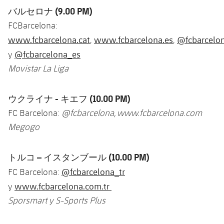
バルセロナ
(9.00 PM)
FCBarcelona:
www.fcbarcelona.cat
www.fcbarcelona.es
@fcbarcelo
,
,
@fcbarcelona_es
y
Movistar La Liga
ウクライナ - キエフ (10.00 PM)
FC Barcelona:
@fcbarcelona,
www.fcbarcelona.com
Megogo
トルコ
–
イスタンブール
(10.00 PM)
@fcbarcelona_tr
FC Barcelona:
www.fcbarcelona.com.tr
y
Sporsmart y S-Sports Plus