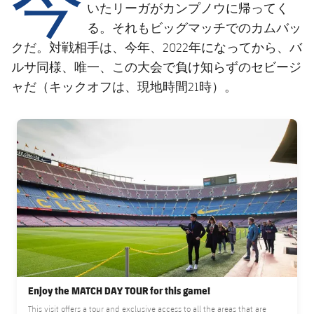
結果
スケジュール
いたリーガがカンプノウに帰ってく
る。それもビッグマッチでのカムバッ
順位表
チケット
クだ。対戦相手は、今年、2022年になってから、バ
ルサ同様、唯一、この大会で負け知らずのセビージ
結果
ャだ（キックオフは、現地時間21時）。
順位表
FC Barcelona club badge
Enjoy the MATCH DAY TOUR for this game!
This visit offers a tour and exclusive access to all the areas that are