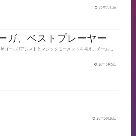
26年7月1日
label.share.
のリーガ、ベストプレーヤー
6ゴール11アシストとマジックモーメントを与え、チームに
26年6月5日
label.share.
26年5月26日
label.share.