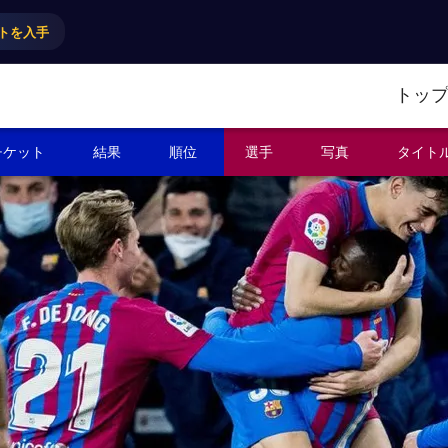
トを入手
トッ
チケット
結果
順位
選手
写真
タイト