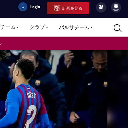
Login
JA
計画を見る
filled-badge
user
Culers
www
プチーム
クラブ
バルサチーム
LABEL.ARIA.CARETDOWN
LABEL.ARIA.CARETDOWN
LABEL.ARIA.CARETDOWN
ル