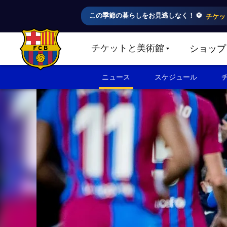
この季節の暮らしをお見逃しなく！ ⚽️
チケッ
チケットと美術館
ショップ
LABEL.SHARE.CARETDOWN
FC Barcelona club badge
ニュース
スケジュール