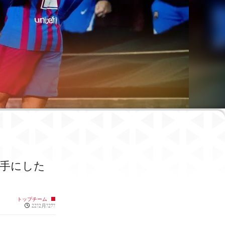
を手にした
トップチーム
Published news
22?2月?27?