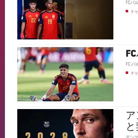
FCバ
トッ
F
FCB Barcelona badge
トッ
ア
FCB Barcelona badge
と
デン