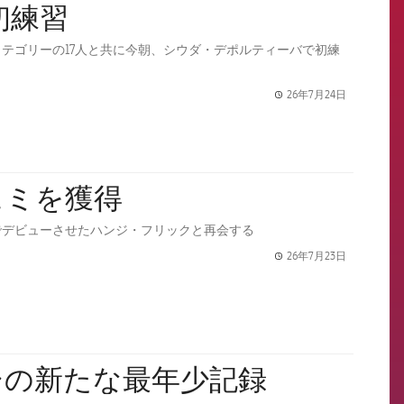
初練習
テゴリーの17人と共に今朝、シウダ・デポルティーバで初練
26年7月24日
label.share.
ェミを獲得
でデビューさせたハンジ・フリックと再会する
26年7月23日
label.share.
シの新たな最年少記録