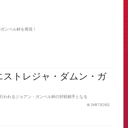
のガンペル杯を再現！
ノウで行われるジョアン・ガンペル杯の対戦相手となる
26年7月24日
label.share.