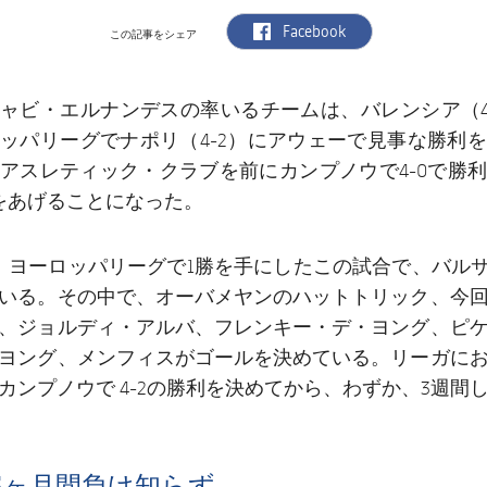
label.aria.facebook
Facebook
この記事をシェア
ャビ・エルナンデスの率いるチームは、バレンシア（4
ッパリーグでナポリ（4-2）にアウェーで見事な勝利
アスレティック・クラブを前にカンプノウで4-0で勝
をあげることになった。
、ヨーロッパリーグで1勝を手にしたこの試合で、バルサ
いる。その中で、オーバメヤンのハットトリック、今
、ジョルディ・アルバ、フレンキー・デ・ヨング、ピ
ヨング、メンフィスがゴールを決めている。リーガに
カンプノウで 4-2の勝利を決めてから、わずか、3週間
3ヶ月間負け知らず