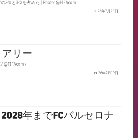
を占めた | Photo: @FIFAcom
26年7月20日
label.share.
イアリー
FC バルセロナから16人の選手が史上最大のワールドカップの一員となる（写真/ @FIFAcom）
26年7月19日
label.share.
028年までFCバルセロナ