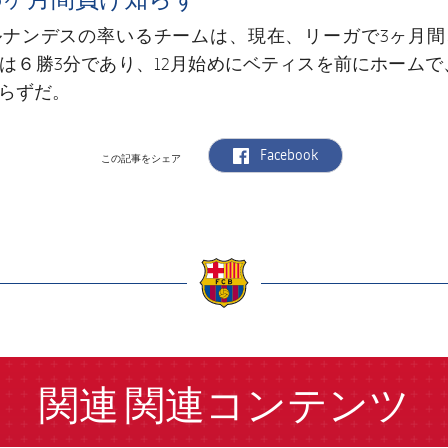
ルナンデスの率いるチームは、現在、リーガで3ヶ月間
は６勝3分であり、12月始めにベティスを前にホームで、
らずだ。
label.aria.facebook
Facebook
この記事をシェア
a
関連
関連コンテンツ