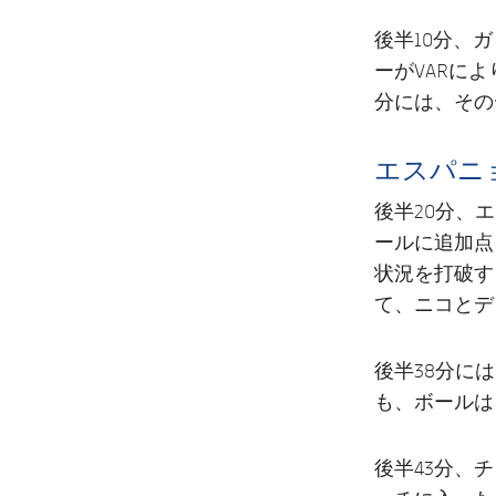
後半10分、
ーがVARに
分には、その
エスパニ
後半20分、
ールに追加点
状況を打破す
て、ニコとデ
後半38分に
も、ボールは
後半43分、