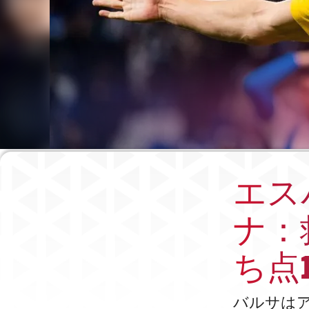
エス
ナ：
ち点
バルサは