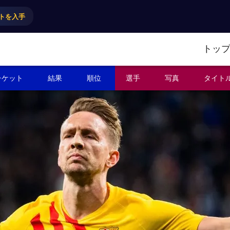
トを入手
トッ
チケット
結果
順位
選手
写真
タイト