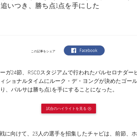
追いつき、勝ち点1点を手にした
label.aria.facebook
Facebook
この記事をシェア
ーガ24節、RSCDスタジアムで行われたバルセロナダー
ィショナルタイムにルーク・デ・ヨングが決めたゴー
り、バルサは勝ち点1を手にすることになった。
試合のハイライトを見る
EXTERNAL LINK
戦に向けて、23人の選手を招集したチャビは、前節、