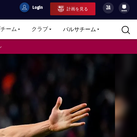
Login
JA
計画を見る
filled-badge
user
Culers
www
プチーム
クラブ
バルサチーム
LABEL.ARIA.CARETDOWN
LABEL.ARIA.CARETDOWN
LABEL.ARIA.CARETDOWN
ル