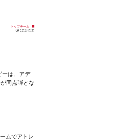
トップチーム
Published news
22?2月?13?
ビーは、アデ
ルが同点弾とな
ホームでアトレ