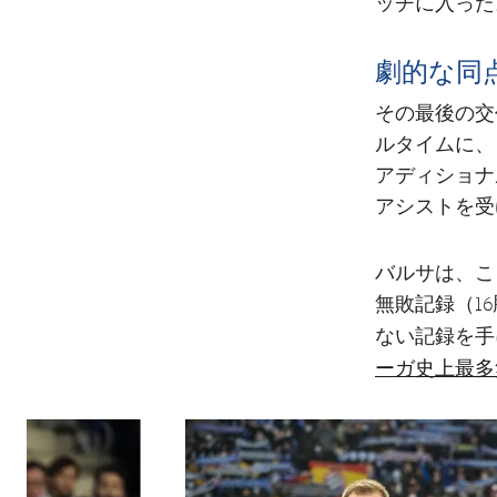
ッチに入った
劇的な同
その最後の交
ルタイムに、
アディショナ
アシストを受
バルサは、こ
無敗記録（1
ない記録を手
ーガ史上最多
前
label.aria.chevronleft