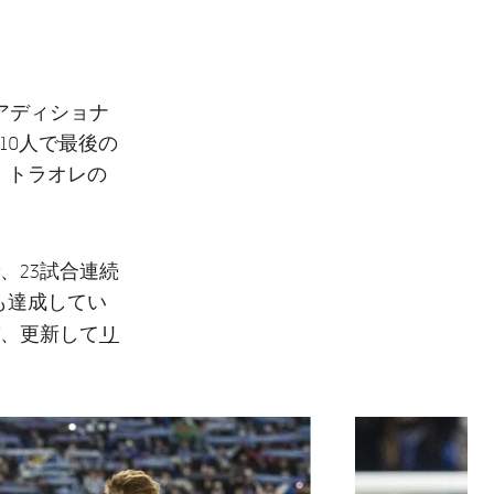
アディショナ
10人で最後の
・トラオレの
、23試合連続
も達成してい
リ
、更新して
次
label.aria.chevron