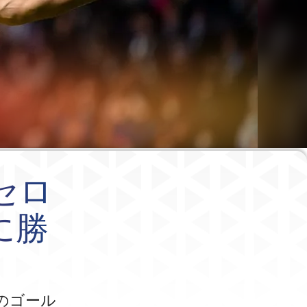
セロ
に勝
のゴール