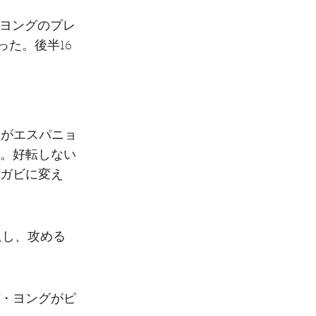
・ヨングのプレ
た。後半16
スがエスパニョ
。好転しない
とガビに変え
返し、攻める
デ・ヨングがピ