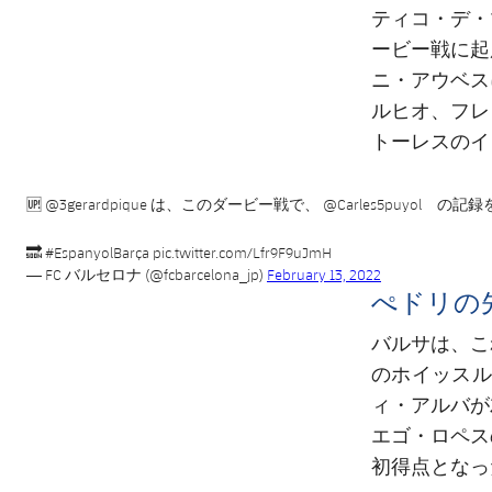
ティコ・デ・
ービー戦に起
ニ・アウベス
ルヒオ、フレ
トーレスのイ
🆙
@3gerardpique
は、このダービー戦で、
@Carles5puyol
の記録を
🔜
#EspanyolBarça
pic.twitter.com/Lfr9F9uJmH
— FC バルセロナ (@fcbarcelona_jp)
February 13, 2022
ぺドリの
バルサは、こ
のホイッスル
ィ・アルバが
エゴ・ロペス
初得点となっ