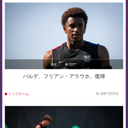
FCB Barcelona badge
提供
asistencia
バルデ、フリアン・アラウホ、復帰
24年7月25日
トップチーム
label.
FCB Barcelona badge