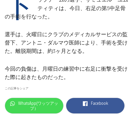
ト
結果
スケジュール
ティティ
は、今日、右足の第5中足骨
順位表
の手術を行なった。
チケット
結果
選手は、火曜日にクラブのメディカルサービスの監
督下、アントニ・ダルマウ医師により、手術を受け
順位表
た。離脱期間は、約3ヶ月となる。
今回の負傷は、月曜日の練習中に右足に衝撃を受け
た際に起きたものだった。
この記事をシェア
label.aria.whatsapp
label.aria.facebook
WhatsApp(ワッツアッ
Facebook
プ）