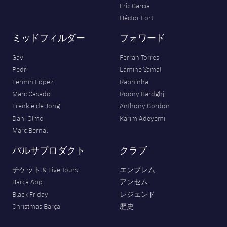
Eric García
Héctor Fort
ミッドフィルダー
フォワード
Gavi
Ferran Torres
Pedri
Lamine Yamal
Fermín López
Raphinha
Marc Casadó
Roony Bardghji
Frenkie de Jong
Anthony Gordon
Dani Olmo
Karim Adeyemi
Marc Bernal
バルサプロダクト
クラブ
チケット & Live Tours
エンブレム
Barça App
アンセム
Black Friday
レジェンド
Christmas Barça
歴史