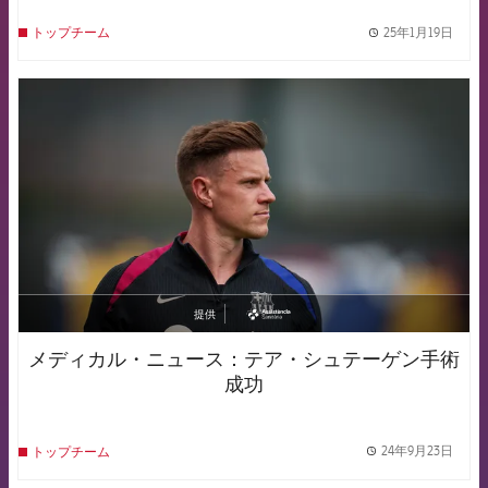
25年1月19日
トップチーム
label.
FCB Barcelona badge
提供
asistencia
メディカル・ニュース：テア・シュテーゲン手術
成功
24年9月23日
トップチーム
label.