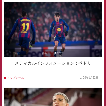
FCB Barcelona badge
提供
asistencia
メディカルインフォメーション：ペドリ
26年1月22日
トップチーム
label.
FCB Barcelona badge