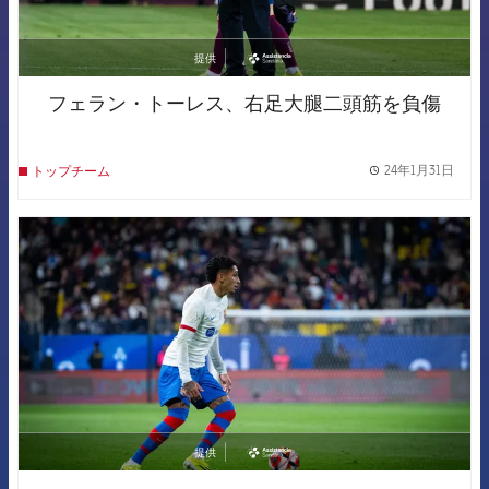
提供
asistencia
フェラン・トーレス、右足大腿二頭筋を負傷
24年1月31日
トップチーム
label.
FCB Barcelona badge
提供
asistencia