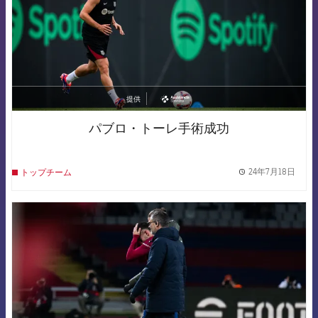
提供
asistencia
パブロ・トーレ手術成功
24年7月18日
トップチーム
label.
FCB Barcelona badge