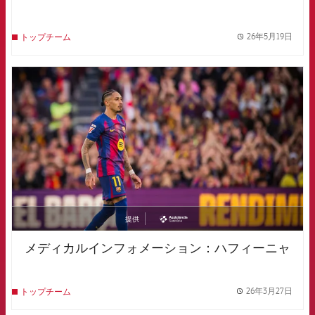
26年5月19日
トップチーム
label.
FCB Barcelona badge
提供
asistencia
メディカルインフォメーション：ハフィーニャ
26年3月27日
トップチーム
label.