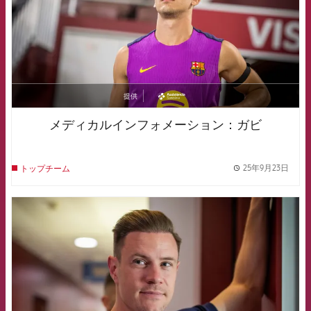
提供
asistencia
メディカルインフォメーション：ガビ
25年9月23日
トップチーム
label.
FCB Barcelona badge