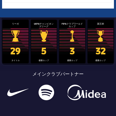
リーガ
UEFAチャンピオン
FIFAクラブワールド
国王杯
ズリーグ
カップ
La Liga trophy
Champions League trophy
label.aria.clubworldcup
国王杯
29
5
3
32
タイトル
優勝カップ
優勝カップ
優勝カップ
メインクラブパートナー