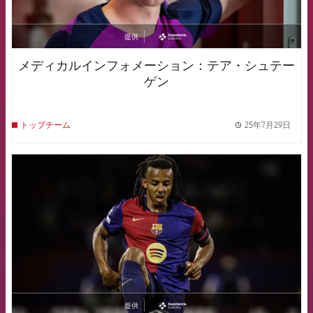
提供
asistencia
メディカルインフォメーション：テア・シュテー
ゲン
25年7月29日
トップチーム
label.
FCB Barcelona badge
提供
asistencia