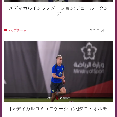
メディカルインフォメーション:ジュール・クン
デ
25年5月1日
トップチーム
label.
FCB Barcelona badge
提供
asistencia
[メディカルコミュニケーション]ダニ・オルモ