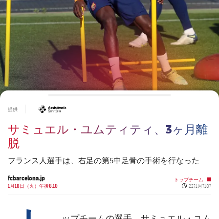
チケット
スケジュール
PLUSICON
LABEL.ARIA.PLUS
会長
plusicon
label.aria.plus
結果
チケット
トップチーム
plusicon
label.aria.plus
レジェンド
プレスパス
順位表
結果
スケジュール
PLUSICON
LABEL.ARIA.PLUS
監督
Facilities
順位表
チケット
トップチーム
plusicon
label.aria.plus
#asistencia
提供
結果
スケジュール
サミュエル・ユムティティ、3ヶ月離
PLUSICON
LABEL.ARIA.PLUS
順位表
脱
チケット
トップチーム
plusicon
label.aria.plus
フランス人選手は、右足の第5中足骨の手術を行なった
結果
スケジュール
fcbarcelona.jp
PLUSICON
LABEL.ARIA.PLUS
トップチーム
Published ne
1月18日（火）午後8.10
22?1月?18?
順位表
チケット
トップチーム
plusicon
label.aria.plus
サミュエル・ユム
ップチームの選手、