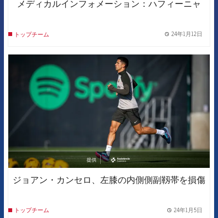
メディカルインフォメーション：ハフィーニャ
24年1月12日
トップチーム
label.
FCB Barcelona badge
提供
asistencia
ジョアン・カンセロ、左膝の内側側副靱帯を損傷
24年1月5日
トップチーム
label.