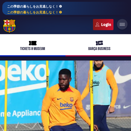
この季節の暮らしをお見逃しなく！ ⚽️
この季節の暮らしをお見逃しなく！ ⚽️
FC Barcelona club badge
ticket-full
ticket-vip
TICKETS & MUSEUM
BARÇA BUSINESS
PLUSICON
LABEL.ARIA.PLUS
トップチーム
plusicon
label.aria.plus
女子サッカー
plusicon
label.aria.plus
バルサアカデミー
plusicon
label.aria.plus
スケジュール
バルサAtlètic
plusicon
label.aria.plus
10年毎