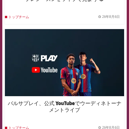
26年8月6日
トップチーム
label.
FCB Barcelona badge
バルサプレイ、公式 YouTubeでウーディネトーナ
メントライブ
26年8月6日
トップチーム