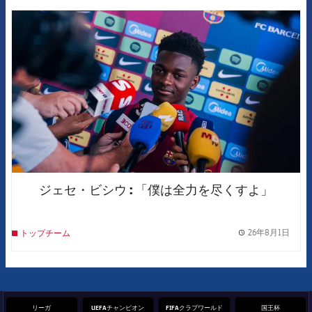
FCB Barcelona badge
ジェセ・ビシウ : 「僕は全力を尽くすよ」
26年8月1日
トップチーム
label.
リーガ
UEFAチャンピオン
FIFAクラブワールド
国王杯