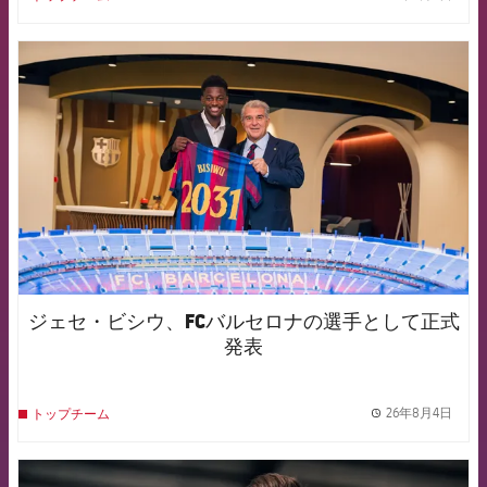
label.
FCB Barcelona badge
ジェセ・ビシウ、FCバルセロナの選手として正式
発表
26年8月4日
トップチーム
label.
FCB Barcelona badge