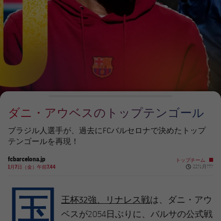
チケット
スケジュール
PLUSICON
LABEL.ARIA.PLUS
会長
plusicon
label.aria.plus
結果
チケット
トップチーム
plusicon
label.aria.plus
レジェンド
プレスパス
順位表
結果
スケジュール
PLUSICON
LABEL.ARIA.PLUS
監督
Facilities
順位表
チケット
トップチーム
plusicon
label.aria.plus
ダニ・アウベスのトップテンゴール
結果
スケジュール
PLUSICON
LABEL.ARIA.PLUS
ブラジル人選手が、過去にFCバルセロナで決めたトップ
順位表
テンゴールを再現！
チケット
トップチーム
plusicon
label.aria.plus
fcbarcelona.jp
トップチーム
Published n
結果
1月7日（金）午前7.44
22?1月?7?
スケジュール
国
PLUSICON
LABEL.ARIA.PLUS
順位表
チケット
ダニ・アウ
王杯32強、リナレス戦
は、
トップチーム
plusicon
label.aria.plus
ベス
が2054日ぶりに、バルサの公式戦