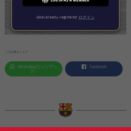
FC BARCELONA CLUB BADGE
label.already-registered
ログイン
この記事をシェア
label.aria.whatsapp
label.aria.facebook
WhatsApp(ワッツアッ
Facebook
プ）
label.aria.barcelona