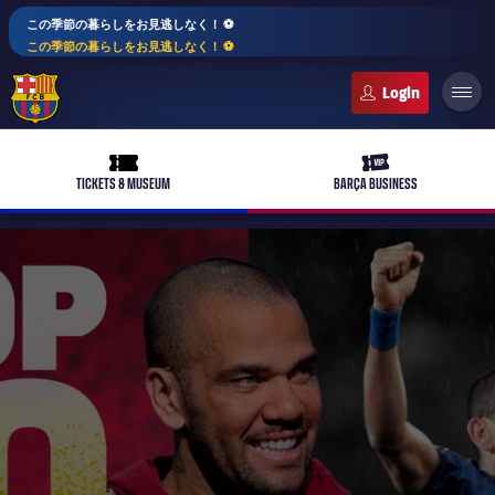
この季節の暮らしをお見逃しなく！ ⚽️
この季節の暮らしをお見逃しなく！ ⚽️
FC Barcelona club badge
ticket-full
ticket-vip
TICKETS & MUSEUM
BARÇA BUSINESS
PLUSICON
LABEL.ARIA.PLUS
トップチーム
plusicon
label.aria.plus
女子サッカー
plusicon
label.aria.plus
バルサアカデミー
plusicon
label.aria.plus
スケジュール
バルサAtlètic
plusicon
label.aria.plus
10年毎