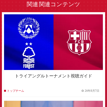
関連
関連コンテンツ
FCB Barcelona badge
トライアングルトーナメント視聴ガイド
26年8月7日
トップチーム
label.
FCB Barcelona badge