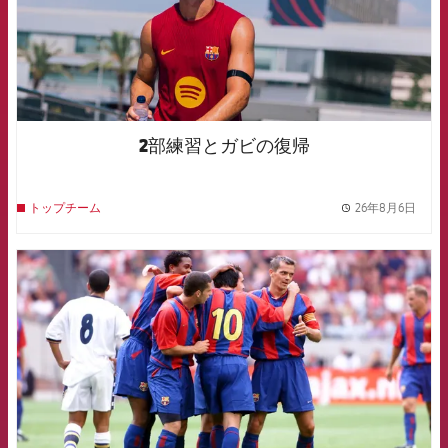
2部練習とガビの復帰
26年8月6日
トップチーム
label.
FCB Barcelona badge