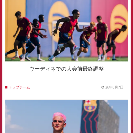
ウーディネでの大会前最終調整
26年8月7日
トップチーム
label.
FCB Barcelona badge