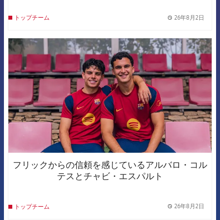
26年8月2日
トップチーム
label.
FCB Barcelona badge
フリックからの信頼を感じているアルバロ・コル
テスとチャビ・エスパルト
26年8月2日
トップチーム
label.