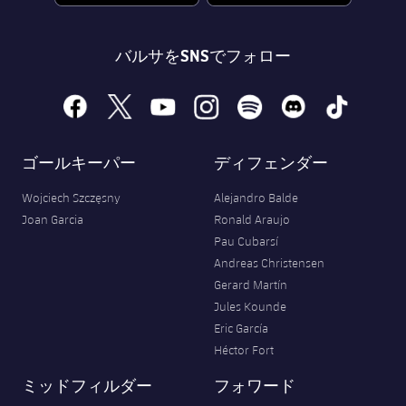
バルサをSNSでフォロー
facebook
x
youtube
instagram
spotify
discord
tiktok
ゴールキーパー
ディフェンダー
Wojciech Szczęsny
Alejandro Balde
Joan Garcia
Ronald Araujo
Pau Cubarsí
Andreas Christensen
Gerard Martín
Jules Kounde
Eric García
Héctor Fort
ミッドフィルダー
フォワード