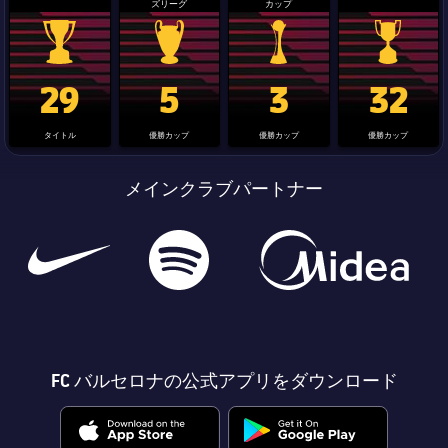
ズリーグ
カップ
La Liga trophy
Champions League trophy
label.aria.clubworldcup
国王杯
29
5
3
32
タイトル
優勝カップ
優勝カップ
優勝カップ
メインクラブパートナー
FC バルセロナの公式アプリをダウンロード