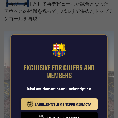
結果
スケジュール
選手として再デビュー
で再び、
した試合となった。
アウベスの帰還を祝って、バルサで決めたトップテ
順位表
チケット
ンゴールを再現！
結果
順位表
FCB Barcelona badge
EXCLUSIVE FOR CULERS AND
MEMBERS
label.entitlement.premiumdescription
LABEL.ENTITLEMENT.PREMIUMCTA
BARCELONA BADGE GOLD
LOG IN AS A MEMBER