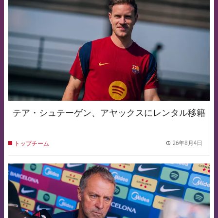
テア・シュテーゲン、アヤックスにレンタル移籍
26年8月4日
トップチーム
label.
FCB Barcelona badge