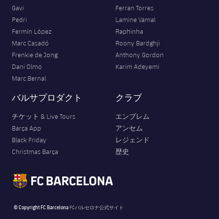
Gavi
Ferran Torres
Pedri
Lamine Yamal
Fermín López
Raphinha
Marc Casadó
Roony Bardghji
Frenkie de Jong
Anthony Gordon
Dani Olmo
Karim Adeyemi
Marc Bernal
バルサプロダクト
クラブ
チケット & Live Tours
エンブレム
Barça App
アンセム
Black Friday
レジェンド
Christmas Barça
歴史
© Copyright FC Barcelona
FCバルセロナ公式サイト