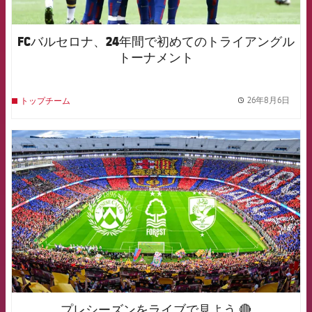
FCバルセロナ、24年間で初めてのトライアングル
トーナメント
26年8月6日
トップチーム
label.
FCB Barcelona badge
プレシーズンをライブで見よう 🔴