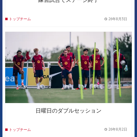
26年8月3日
トップチーム
label.
FCB Barcelona badge
日曜日のダブルセッション
26年8月2日
トップチーム
label.