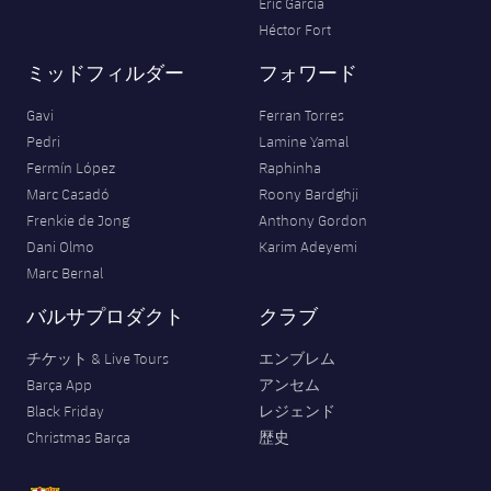
Eric García
Héctor Fort
ミッドフィルダー
フォワード
Gavi
Ferran Torres
Pedri
Lamine Yamal
Fermín López
Raphinha
Marc Casadó
Roony Bardghji
Frenkie de Jong
Anthony Gordon
Dani Olmo
Karim Adeyemi
Marc Bernal
バルサプロダクト
クラブ
チケット & Live Tours
エンブレム
Barça App
アンセム
Black Friday
レジェンド
Christmas Barça
歴史