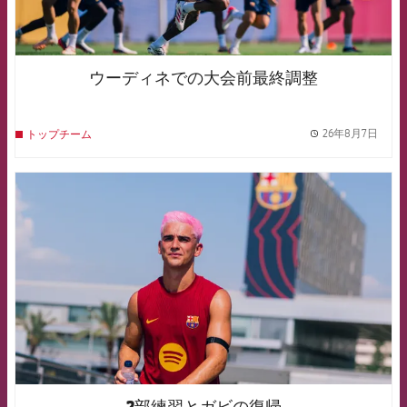
ウーディネでの大会前最終調整
26年8月7日
トップチーム
label.
FCB Barcelona badge
2部練習とガビの復帰