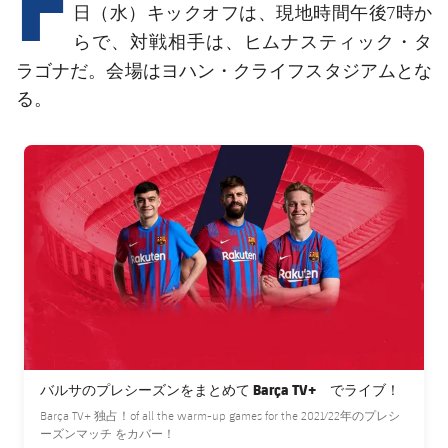
結果
スケジュール
日（水）キックオフは、現地時間午後7時か
ヒムナスティック・タ
らで、対戦相手は、
順位表
チケット
ラゴナ
ヨハン・クライフスタジアム
だ。会場は
とな
る。
結果
FC Barcelona club badge
順位表
バルサのプレシーズンをまとめて Barça TV+ でライブ！
Barça TV+ 独占！of all the warm-up games for the 2021/22年のプレシ
ーズンマッチ をカバー！