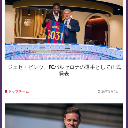
ジェセ・ビシウ、FCバルセロナの選手として正式
発表
26年8月4日
トップチーム
label.
FCB Barcelona badge