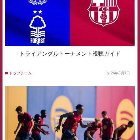
トライアングルトーナメント視聴ガイド
26年8月7日
トップチーム
label.
FCB Barcelona badge