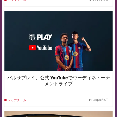
label.
FCB Barcelona badge
バルサプレイ、公式 YouTubeでウーディネトーナ
メントライブ
26年8月6日
トップチーム
label.
FCB Barcelona badge