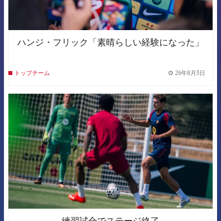
ハンジ・フリック「素晴らしい経験になった」
26年8月3日
トップチーム
label.
FCB Barcelona badge
練習試合でステージ終了