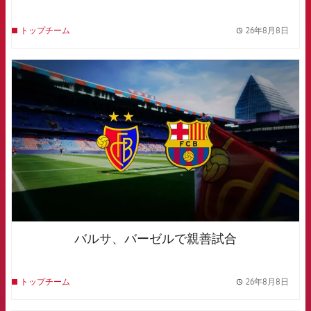
26年8月8日
トップチーム
label.
FCB Barcelona badge
バルサ、バーゼルで親善試合
26年8月8日
トップチーム
label.