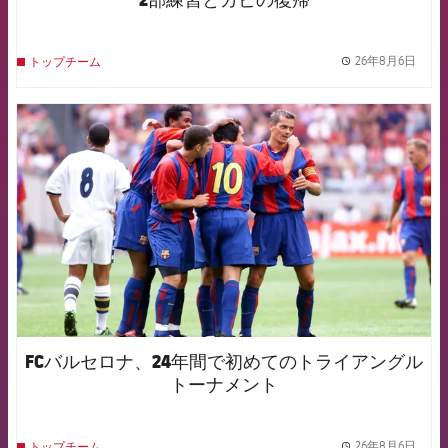
26年8月6日
トップチーム
label.
FCB Barcelona badge
FCバルセロナ、24年間で初めてのトライアングル
トーナメント
26年8月6日
トップチーム