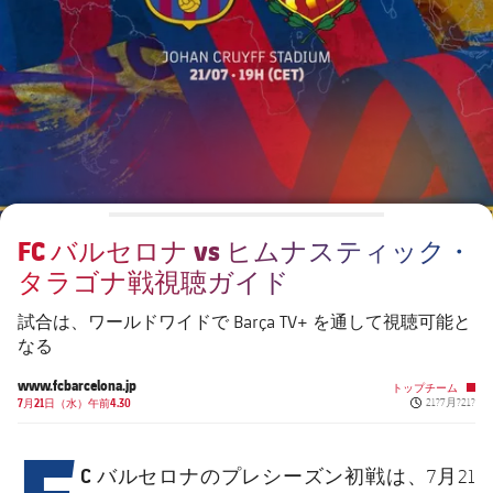
チケット
スケジュール
PLUSICON
LABEL.ARIA.PLUS
会長
plusicon
label.aria.plus
結果
チケット
トップチーム
plusicon
label.aria.plus
レジェンド
プレスパス
順位表
結果
スケジュール
PLUSICON
LABEL.ARIA.PLUS
監督
Facilities
順位表
チケット
トップチーム
plusicon
label.aria.plus
FC バルセロナ vs ヒムナスティック・
結果
スケジュール
タラゴナ戦視聴ガイド
PLUSICON
LABEL.ARIA.PLUS
順位表
チケット
試合は、ワールドワイドで Barça TV+ を通して視聴可能と
トップチーム
plusicon
label.aria.plus
なる
結果
スケジュール
www.fcbarcelona.jp
トップチーム
PLUSICON
LABEL.ARIA.PLUS
Published ne
7月21日（水）午前4.30
21?7月?21?
F
順位表
チケット
トップチーム
plusicon
label.aria.plus
C バルセロナ
のプレシーズン初戦は、7月21