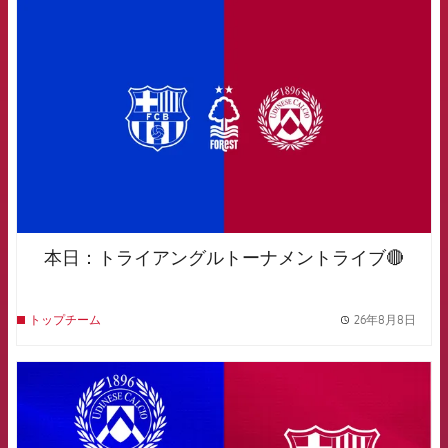
FCB Barcelona badge
本日：トライアングルトーナメントライブ🔴
26年8月8日
トップチーム
label.
FCB Barcelona badge