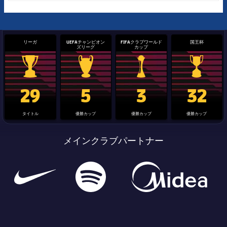
リーガ
UEFAチャンピオン
FIFAクラブワールド
国王杯
ズリーグ
カップ
La Liga trophy
Champions League trophy
label.aria.clubworldcup
国王杯
29
5
3
32
タイトル
優勝カップ
優勝カップ
優勝カップ
メインクラブパートナー