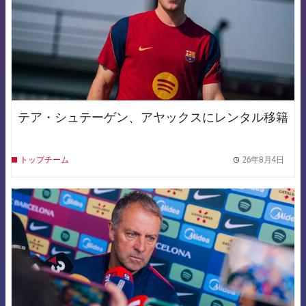
テア・シュテーゲン、アヤックスにレンタル移籍
26年8月4日
トップチーム
label.
FCB Barcelona badge