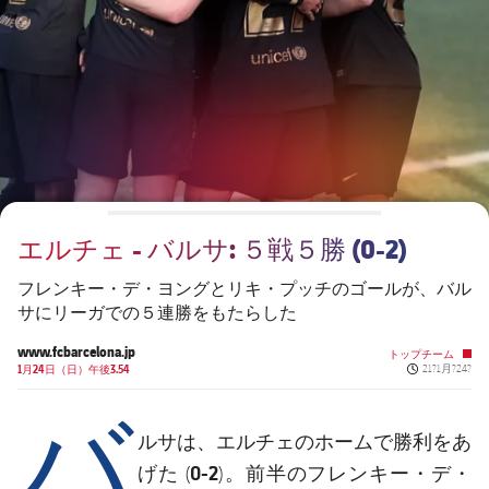
チケット
スケジュール
PLUSICON
LABEL.ARIA.PLUS
会長
plusicon
label.aria.plus
結果
チケット
トップチーム
plusicon
label.aria.plus
レジェンド
プレスパス
順位表
結果
スケジュール
PLUSICON
LABEL.ARIA.PLUS
監督
Facilities
順位表
チケット
トップチーム
plusicon
label.aria.plus
エルチェ - バルサ: ５戦５勝 (0-2)
結果
スケジュール
PLUSICON
LABEL.ARIA.PLUS
フレンキー・デ・ヨングとリキ・プッチのゴールが、バル
順位表
サにリーガでの５連勝をもたらした
チケット
トップチーム
plusicon
label.aria.plus
www.fcbarcelona.jp
トップチーム
Published ne
結果
1月24日（日）午後3.54
21?1月?24?
スケジュール
バ
PLUSICON
LABEL.ARIA.PLUS
順位表
チケット
ルサ
エルチェ
は、
のホームで勝利をあ
トップチーム
plusicon
label.aria.plus
0-2
フレンキー・デ・
げた (
)。前半の