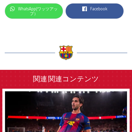
label.aria.whatsapp
label.aria.facebook
WhatsApp(ワッツアッ
Facebook
プ）
label.aria.barcelona
関連
関連コンテンツ
FCB Barcelona badge