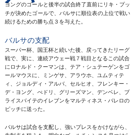
結果
スケジュール
ヨング
リキ・プッ
のゴールと後半の試合終了直前に
チ
が決めたゴールで、バルサに順位表の上位で戦い
順位表
チケット
続けるための勝ち点３を与えた。
結果
バルサの支配
順位表
スーパー杯、国王杯と続いた後、戻ってきたリーグ
戦で、実に、連続アウェー戦７戦目となるこの試合
にロナルド・クーマンは、テア・シュテーゲンをゴ
ールマウスに、ミンゲサ、アラウホ、ユムティテ
ィ、ジョルディ・アルバ、セルヒオ、フレンキー・
デ・ヨング、ぺドリ、グリーズマン、デンベレ、ブ
ライスバイテのイレブンをマルティネス・バレロの
ピッチに送った。
バルサは試合を支配し、強いプレスをかけながら、