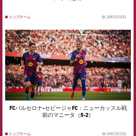
26年3月18日
トップチーム
label.
FCB Barcelona badge
FCバルセロナ-セビージャFC：ニューカッスル戦
前のマニータ（5-2）
26年3月15日
トップチーム