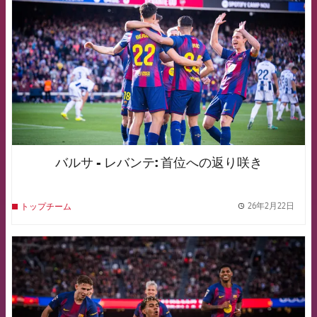
バルサ - レバンテ: 首位への返り咲き
26年2月22日
トップチーム
label.
FCB Barcelona badge