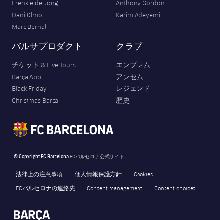
Frenkie de Jong
Anthony Gordon
Dani Olmo
Karim Adeyemi
Marc Bernal
バルサプロダクト
クラブ
チケット & Live Tours
エンブレム
Barça App
アンセム
Black Friday
レジェンド
Christmas Barça
歴史
© Copyright FC Barcelona
FCバルセロナ公式サイト
法律上の注意事項
個人情報保護方針
Cookies
FCバルセロナの連絡先
Consent management
Consent choices
FORÇA BARÇA
2,715
label.aria.fire