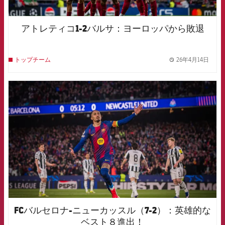
アトレティコ1-2バルサ：ヨーロッパから敗退
26年4月14日
トップチーム
label.
FCB Barcelona badge
FCバルセロナ-ニューカッスル（7-2）：英雄的な
ベスト８進出！