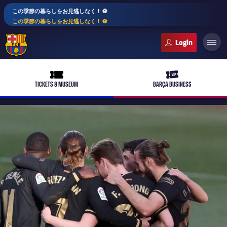
この季節の暮らしをお見逃しなく！ ⚽️
この季節の暮らしをお見逃しなく！ ⚽️
FC Barcelona club badge
ticket-full
ticket-vip
TICKETS & MUSEUM
BARÇA BUSINESS
PLUSICON
LABEL.ARIA.PLUS
トップチーム
plusicon
label.aria.plus
女子サッカー
plusicon
label.aria.plus
バルサアカデミー
plusicon
label.aria.plus
スケジュール
バルサAtlètic
plusicon
label.aria.plus
10年毎