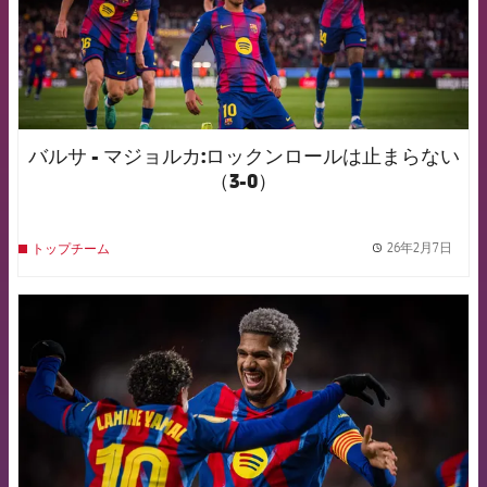
バルサ - マジョルカ:ロックンロールは止まらない
（3-0）
26年2月7日
トップチーム
label.
FCB Barcelona badge