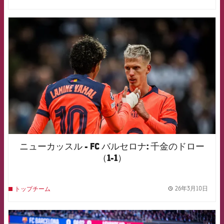
label.
FCB Barcelona badge
ニューカッスル - FC バルセロナ: 千金のドロー
（1-1）
26年3月10日
トップチーム
label.
FCB Barcelona badge