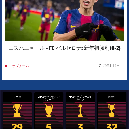
エスパニョール - FC バルセロナ: 新年初勝利(0-2)
26年1月3日
トップチーム
label.
リーガ
UEFAチャンピオン
FIFAクラブワールド
国王杯
ズリーグ
カップ
La Liga trophy
Champions League trophy
label.aria.clubworldcup
国王杯
29
5
3
32