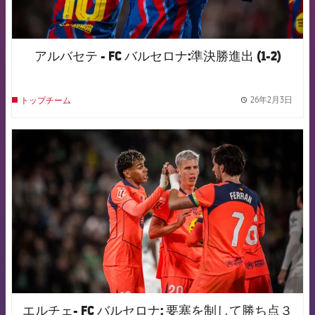
アルバセテ - FC バルセロナ:準決勝進出 (1-2)
26年2月3日
トップチーム
label.
FCB Barcelona badge
エルチェ- FC バルセロナ: 要塞を制して勝ち点３