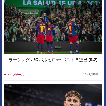
FCB Barcelona badge
ラーシング - FC バルセロナ: ベスト８進出 (0-2)
26年1月15日
トップチーム
label.
FCB Barcelona badge