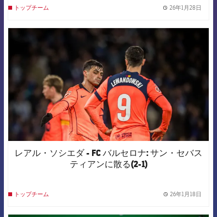
26年1月28日
トップチーム
label.
FCB Barcelona badge
レアル・ソシエダ - FC バルセロナ: サン・セバス
ティアンに散る(2-1)
26年1月18日
トップチーム
label.