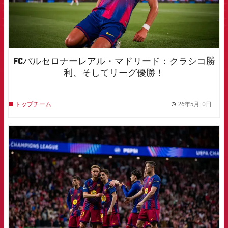
FCバルセロナーレアル・マドリード：クラシコ勝
利、そしてリーグ優勝！
26年5月10日
トップチーム
label.
FCB Barcelona badge