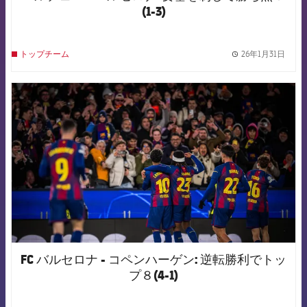
(1-3)
26年1月31日
トップチーム
label.
FCB Barcelona badge
FC バルセロナ - コペンハーゲン: 逆転勝利でトッ
プ８(4-1)