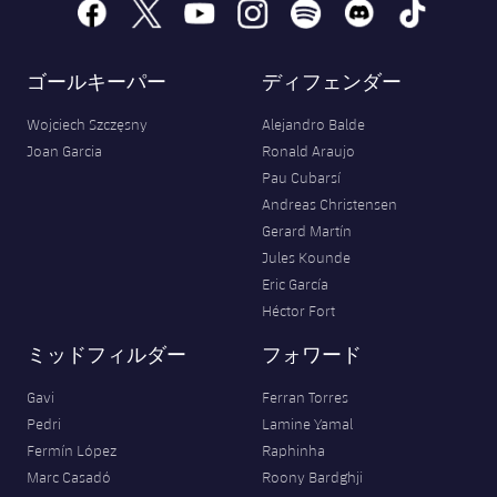
facebook
x
youtube
instagram
spotify
discord
tiktok
ゴールキーパー
ディフェンダー
Wojciech Szczęsny
Alejandro Balde
Joan Garcia
Ronald Araujo
Pau Cubarsí
Andreas Christensen
Gerard Martín
Jules Kounde
Eric García
Héctor Fort
ミッドフィルダー
フォワード
Gavi
Ferran Torres
Pedri
Lamine Yamal
Fermín López
Raphinha
Marc Casadó
Roony Bardghji