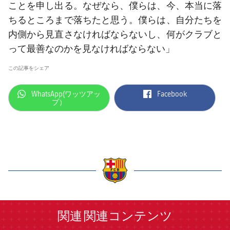
ことを申し出る。なぜなら、僕らは、今、本当に落
ちるところまで落ちたと思う。僕らは、自分たちを
内側から見直さなければならないし、何がクラブと
って最善なのかを見なければならない」
この記事をシェア
label.aria.whatsapp
label.aria.facebook
WhatsApp(ワッツアッ
Facebook
プ）
label.aria.barcelona
関連
関連コンテンツ