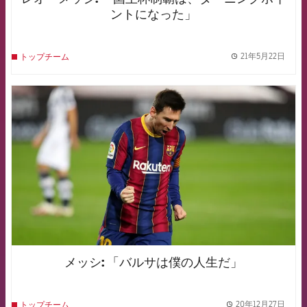
ントになった」
21年5月22日
トップチーム
label.
FCB Barcelona badge
メッシ: 「バルサは僕の人生だ」
20年12月27日
トップチーム