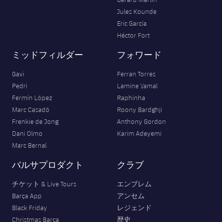
Jules Kounde
Eric García
Héctor Fort
ミッドフィルダー
フォワード
Gavi
Ferran Torres
Pedri
Lamine Yamal
Fermín López
Raphinha
Marc Casadó
Roony Bardghji
Frenkie de Jong
Anthony Gordon
Dani Olmo
Karim Adeyemi
Marc Bernal
バルサプロダクト
クラブ
チケット & Live Tours
エンブレム
Barça App
アンセム
Black Friday
レジェンド
Christmas Barça
歴史