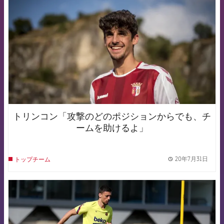
トリンコン「攻撃のどのポジションからでも、チ
ームを助けるよ」
20年7月31日
トップチーム
label.
FCB Barcelona badge