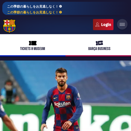
この季節の暮らしをお見逃しなく！ ⚽️
この季節の暮らしをお見逃しなく！ ⚽️
FC Barcelona club badge
ticket-full
ticket-vip
TICKETS & MUSEUM
BARÇA BUSINESS
PLUSICON
LABEL.ARIA.PLUS
トップチーム
plusicon
label.aria.plus
女子サッカー
plusicon
label.aria.plus
バルサアカデミー
plusicon
label.aria.plus
スケジュール
バルサAtlètic
plusicon
label.aria.plus
10年毎