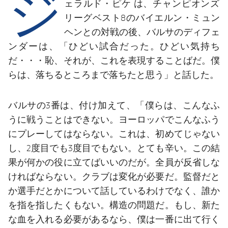
ジ
結果
ェラルド・ピケ
は、チャンピオンズ
スケジュール
リーグベスト8のバイエルン・ミュン
順位表
チケット
ヘンとの対戦の後、バルサのディフェ
ンダーは、「ひどい試合だった。ひどい気持ち
結果
だ・・・恥、それが、これを表現することばだ。僕
らは、落ちるところまで落ちたと思う」と話した。
順位表
バルサの3番は、付け加えて、「僕らは、こんなふ
うに戦うことはできない。ヨーロッパでこんなふう
にプレーしてはならない。これは、初めてじゃない
し、2度目でも3度目でもない。とても辛い。この結
果が何かの役に立てばいいのだが。全員が反省しな
ければならない。クラブは変化が必要だ。監督だと
か選手だとかについて話しているわけでなく、誰か
を指を指したくもない。構造の問題だ。もし、新た
な血を入れる必要があるなら、僕は一番に出て行く