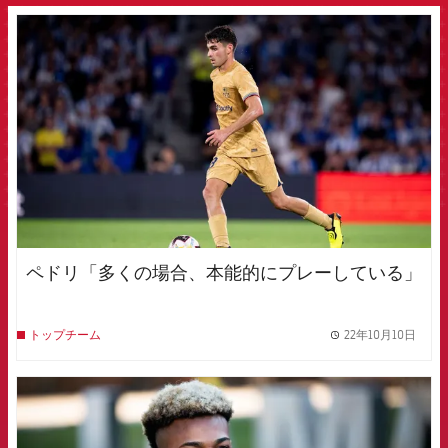
FCB Barcelona badge
ペドリ「多くの場合、本能的にプレーしている」
22年10月10日
トップチーム
label.
FCB Barcelona badge