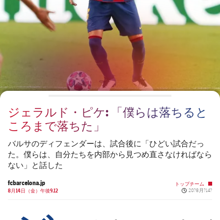
チケット
スケジュール
PLUSICON
LABEL.ARIA.PLUS
会長
plusicon
label.aria.plus
結果
チケット
トップチーム
plusicon
label.aria.plus
レジェンド
プレスパス
順位表
結果
スケジュール
PLUSICON
LABEL.ARIA.PLUS
監督
Facilities
順位表
チケット
トップチーム
plusicon
label.aria.plus
ジェラルド・ピケ: 「僕らは落ちると
結果
スケジュール
ころまで落ちた」
PLUSICON
LABEL.ARIA.PLUS
順位表
チケット
バルサのディフェンダーは、試合後に「ひどい試合だっ
トップチーム
plusicon
label.aria.plus
た。僕らは、自分たちを内部から見つめ直さなければなら
ない」と話した
結果
スケジュール
PLUSICON
LABEL.ARIA.PLUS
fcbarcelona.jp
トップチーム
Published new
順位表
8月14日（金）午後9.12
20?8月?14?
チケット
トップチーム
plusicon
label.aria.plus