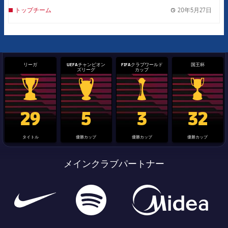
20年5月27日
トップチーム
label.
リーガ
UEFAチャンピオン
FIFAクラブワールド
国王杯
ズリーグ
カップ
La Liga trophy
Champions League trophy
label.aria.clubworldcup
国王杯
29
5
3
32
タイトル
優勝カップ
優勝カップ
優勝カップ
メインクラブパートナー