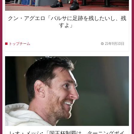
クン・アグエロ「バルサに足跡を残したいし、残
すよ」
21年9月10日
トップチーム
label.
FCB Barcelona badge
レオ・メッシ: 「国王杯制覇は、ターニングポイ