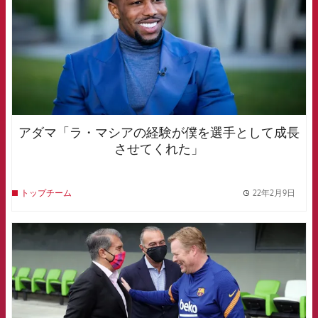
アダマ「ラ・マシアの経験が僕を選手として成長
させてくれた」
22年2月9日
トップチーム
label.
FCB Barcelona badge