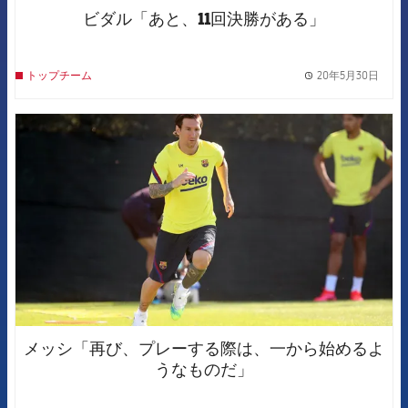
ビダル「あと、11回決勝がある」
20年5月30日
トップチーム
label.
FCB Barcelona badge
メッシ「再び、プレーする際は、一から始めるよ
うなものだ」