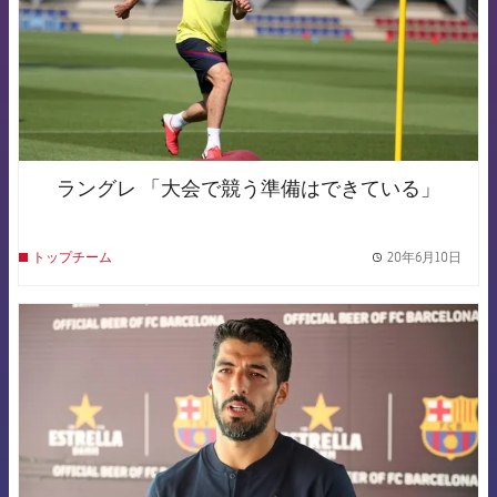
ラングレ 「大会で競う準備はできている」
20年6月10日
トップチーム
label.
FCB Barcelona badge