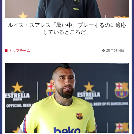
ルイス・スアレス「暑い中、プレーするのに適応
しているところだ」
20年6月4日
トップチーム
label.
FCB Barcelona badge