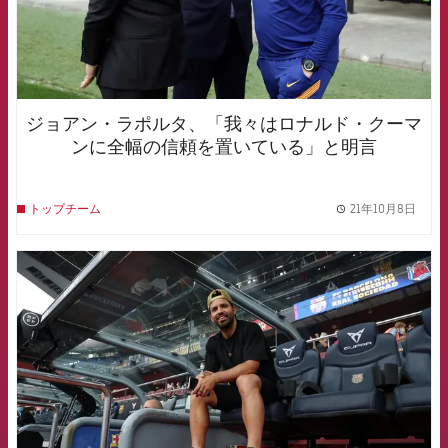
ジョアン・ラポルタ、「我々はロナルド・クーマ
ンに全幅の信頼を置いている」と明言
21年10月8日
トップチーム
label.
FCB Barcelona badge