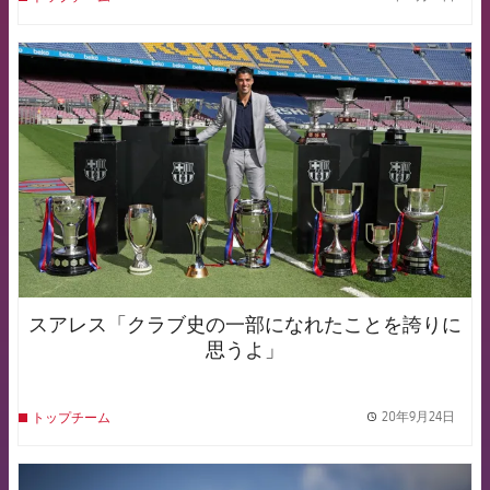
label.
FCB Barcelona badge
スアレス「クラブ史の一部になれたことを誇りに
思うよ」
20年9月24日
トップチーム
label.
FCB Barcelona badge