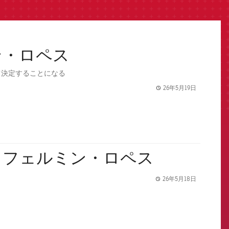
ン・ロペス
て決定することになる
26年5月19日
label.share.
：フェルミン・ロペス
26年5月18日
label.share.