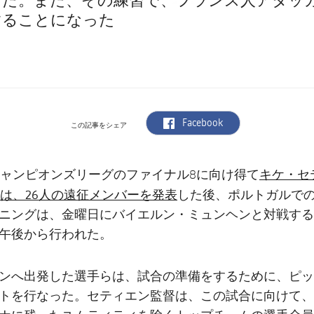
った。また、その練習で、フランス人アタッ
することになった
label.aria.facebook
Facebook
この記事をシェア
キケ・セ
ャンピオンズリーグのファイナル8に向け得て
は、26人の遠征メンバーを発表
した後、ポルトガルで
ニングは、金曜日にバイエルン・ミュンヘンと対戦する
午後から行われた。
ンへ出発した選手らは、試合の準備をするために、ピッ
トを行なった。セティエン監督は、この試合に向けて、