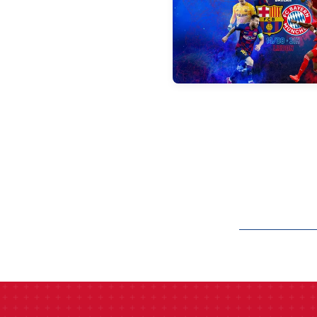
label.aria.barcelon