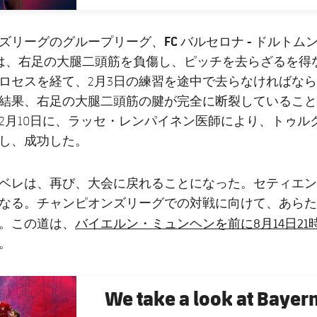
FC バルセロナ - ドルトム
ズリーグのグループリーグ、
1' 番は、右足の大腿二頭筋を負傷し、ピッチを去らざるを
ロセスを経て、2月3日の練習を途中で去らなければな
結果、右足の大腿二頭筋の腱が完全に断裂していること
2月10日に、ラッセ・レンパイネン医師により、トゥル
し、成功した。
ベレは、再び、大会に戻れることになった。セティエン
なる。チャンピオンズリーグでの対戦に向けて、あらた
バイエルン・ミュンヘンを前に8月14日21
。この道は、
。
We take a look at Bayer