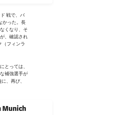
ンド
戦で、バ
得なかった。長
らなくなり、そ
が、確認され
ク（フィンラ
にとっては、
な補強選手が
時
に、再び、
n Munich