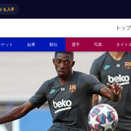
トを入手
トッ
チケット
結果
順位
選手
写真
タイト