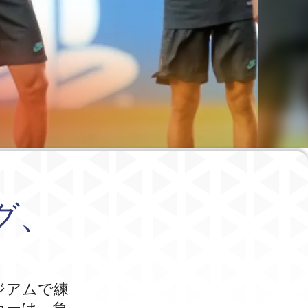
グ、
ジアムで練