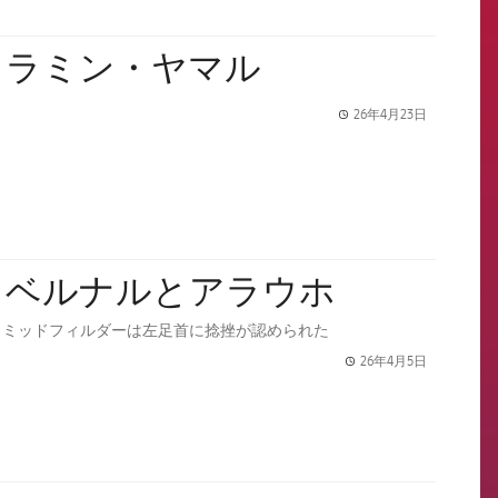
：ラミン・ヤマル
26年4月23日
label.share.
：ベルナルとアラウホ
、ミッドフィルダーは左足首に捻挫が認められた
26年4月5日
label.share.