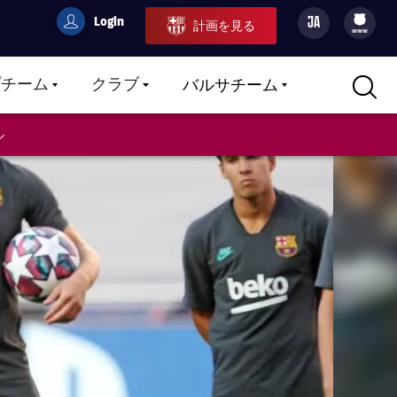
Login
JA
計画を見る
filled-badge
user
Culers
www
プチーム
クラブ
バルサチーム
LABEL.ARIA.CARETDOWN
LABEL.ARIA.CARETDOWN
LABEL.ARIA.CARETDOWN
ル