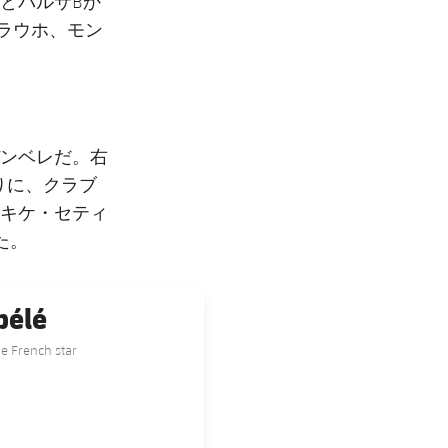
とバルサBか
ラウホ、モン
ンベレだ。右
りに、クラブ
キケ・セティ
た。
bélé
e French star