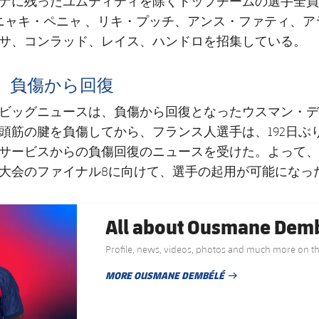
ナに残ったユムティティを除くトップチームの選手全員
ニャキ・ペニャ 、リキ・プッチ、アンス・ファティ、ア
サ、コンラッド、レイス、ハンドロを招集している。
、負傷から回復
ビッグニュースは、負傷から回復となったウスマン・デ
頭筋の腱を負傷してから、フランス人選手は、192日ぶ
サービスからの負傷回復のニュースを受けた。よって、
大会のファイナル8に向けて、選手の起用が可能になっ
All about Ousmane Dem
Profile, news, videos, photos and much more on th
MORE OUSMANE DEMBÉLÉ
PUBLISHED NEWS