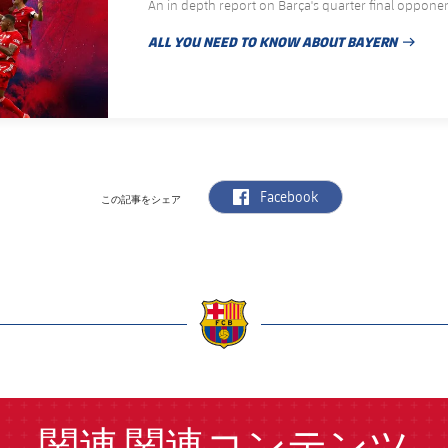
An in depth report on Barça's quarter final oppon
ALL YOU NEED TO KNOW ABOUT BAYERN
PUBLISHED NEWS
label.aria.facebook
Facebook
この記事をシェア
a