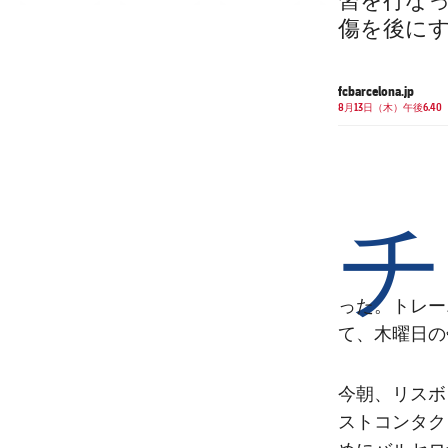
習を行な
傷を後に
fcbarcelona.jp
8月13日（木）午後6.40
チ
った。トレー
て、木曜日の
今朝、リスボ
ストコンタク