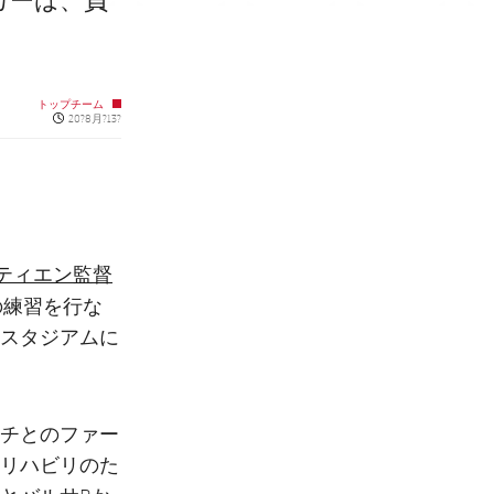
カーは、負
トップチーム
Published news
20?8月?13?
ティエン監督
の練習を行な
スタジアムに
チとのファー
リハビリのた