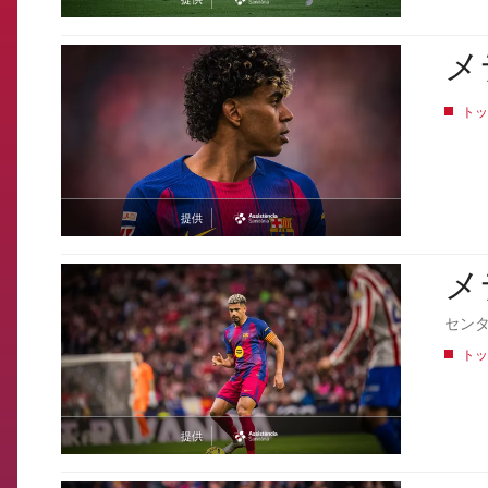
asistencia
メ
FCB Barcelona badge
トッ
提供
asistencia
メ
FCB Barcelona badge
セン
トッ
提供
asistencia