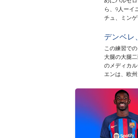
めにバルセロ
ら、9人ーイ
チュ、ミンゲ
デンベレ
この練習での
大腿の大腿二
のメディカル
エンは、欧州
FC Barcelona club badge