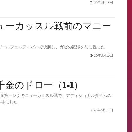
26年3月18日
label.share.
ニューカッスル戦前のマニー
はゴールフェスティバルで快勝し、ガビの復帰を共に祝った
26年3月15日
label.share.
 千金のドロー（1-1）
16第一レグのニューカッスル戦で、アディショナルタイムの
を手にした
26年3月10日
label.share.