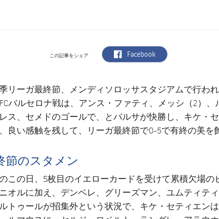
label.aria.facebook
Facebook
この記事をシェア
季リーガ最終節、メンディソロッサスタジアムで行われ
FCバルセロナ戦は、アンス・ファティ、メッシ（2）、
レス、セメドのゴールで、とバルサが快勝し、キケ・セ
、良い感触を残して、リーガ最終節で0-5で有終の美を
終節のスタメン
のこの日、5枚目のイエローカードを受けて累積欠場の
ニオルに加え、デンベレ、グリーズマン、ユムティティ
ルトゥールが招集外という状況で、キケ・セティエンは