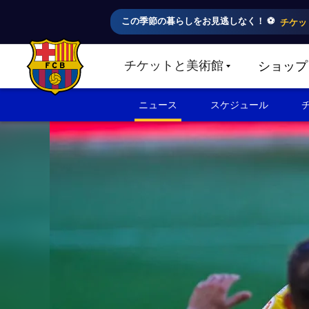
この季節の暮らしをお見逃しなく！ ⚽️
チケッ
チケットと美術館
ショップ
LABEL.SHARE.CARETDOWN
FC Barcelona club badge
ニュース
スケジュール