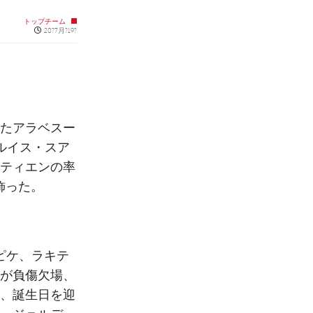
トップチーム
Published news
20?7月?19?
たアラベスー
ルイス・スア
ティエンの率
飾った。
ピケ、ラキテ
が負傷欠場、
、誕生日を迎