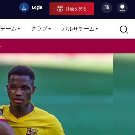
Login
JA
計画を見る
filled-badge
user
Culers
www
プチーム
クラブ
バルサチーム
LABEL.ARIA.CARETDOWN
LABEL.ARIA.CARETDOWN
LABEL.ARIA.CARETDOWN
ル