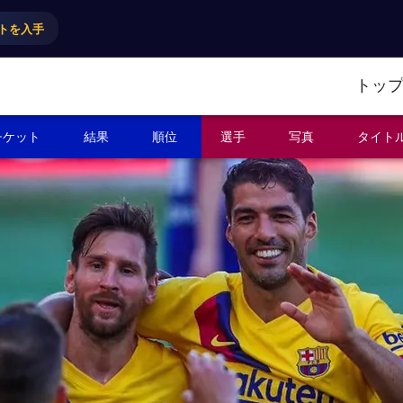
トを入手
トッ
チケット
結果
順位
選手
写真
タイト