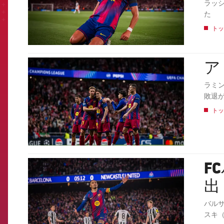
ラッ
た
トッ
ア
FCB Barcelona badge
ラミ
敗退
トッ
F
FCB Barcelona badge
出
バル
スキ