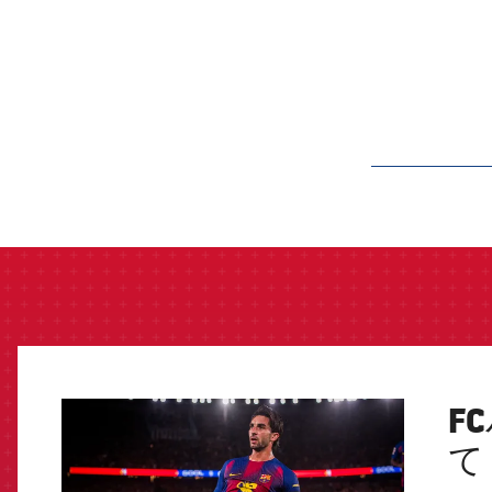
label.aria.barcelon
F
FCB Barcelona badge
て