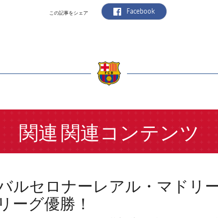
label.aria.facebook
Facebook
この記事をシェア
a
関連
関連コンテンツ
Cバルセロナーレアル・マドリ
リーグ優勝！