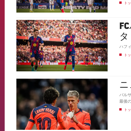
トッ
F
FCB Barcelona badge
タ
ハフ
トッ
ニ
FCB Barcelona badge
バル
最後
トッ