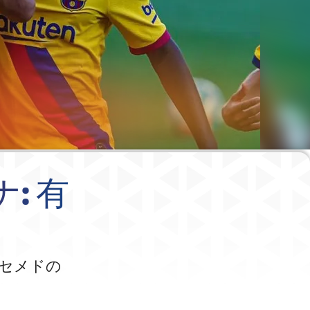
ナ: 有
セメドの