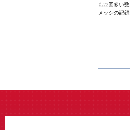
も22回多い
メッシの記録
label.aria.barcelon