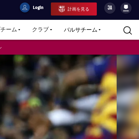
Login
JA
計画を見る
filled-badge
user
Culers
www
プチーム
クラブ
バルサチーム
LABEL.ARIA.CARETDOWN
LABEL.ARIA.CARETDOWN
LABEL.ARIA.CARETDOWN
ル