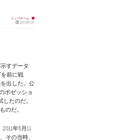
トップチーム
Published news
20?1月?19?
が示すデータ
ダを前に戦
録を出した。公
%のポゼッショ
を試したのだ。
のものだ。
11年5月11
、その当時、