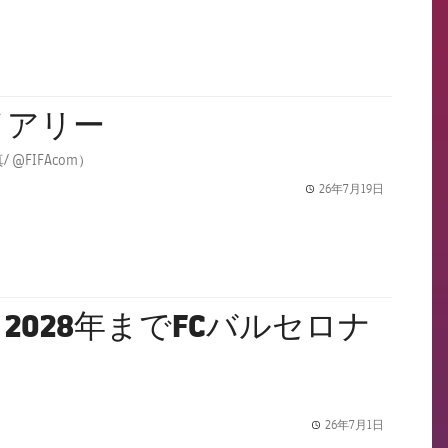
イアリー
FC バルセロナから16人の選手が史上最大のワールドカップの一員となる（写真/ @FIFAcom）
26年7月19日
label.share.
028年までFCバルセロナ
26年7月1日
label.share.