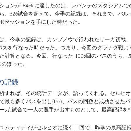
ションが 84% に達したのは、レバンテのスタジアムで
ら、326試合を超えて、今季の記録は、それまで、バル
% のポゼッションを手にした時だった。
は、今季の記録は、カンプノウで行われたリーガ初戦、
のパスを行なった時だった。つまり、今回のグラナダ戦よりも
た計算となる。今回、行なった 1005回のパスのうち、
回にのぼった。
の記録
セルヒオ
析すれば、その統計データが、語ってくれる。
最も多くパスを出し(157)、パスの回数と成功させたパス 
ーガ1試合で一人の選手が出すものとして、最高記録を
ユムティティ
がセルヒオに続く111回で、昨季の最高記録