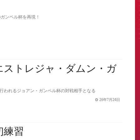
のガンペル杯を再現！
ノウで行われるジョアン・ガンペル杯の対戦相手となる
26年7月24日
label.share.
初練習