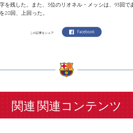
数字を残した。また、3位のリオネル・メッシは、93回で
を20回、上回った。
label.aria.facebook
Facebook
この記事をシェア
a
関連
関連コンテンツ