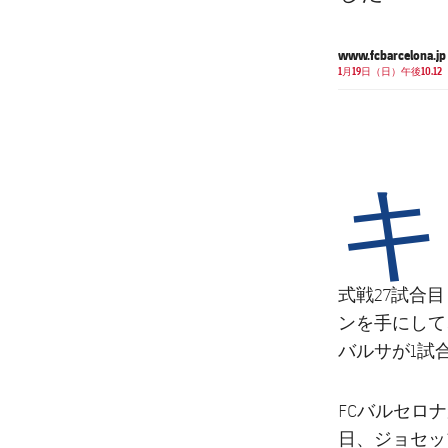
www.fcbarcelona.jp
1月19日（日）午後10.12
キ
式戦27試合
ンを手にして、
バルサが1試合
FCバルセロナ
日、ジョセッ