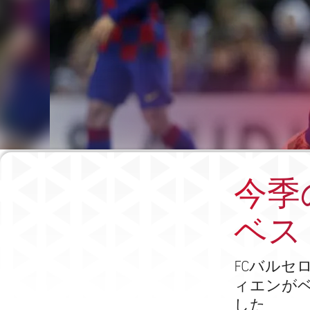
今季
ベス
FCバルセ
ィエンがベ
した