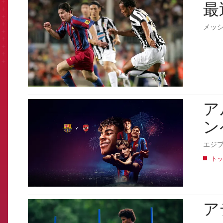
最
FCB Barcelona badge
メッ
アル
FCB Barcelona badge
ン
エジプ
トッ
ア
FCB Barcelona badge