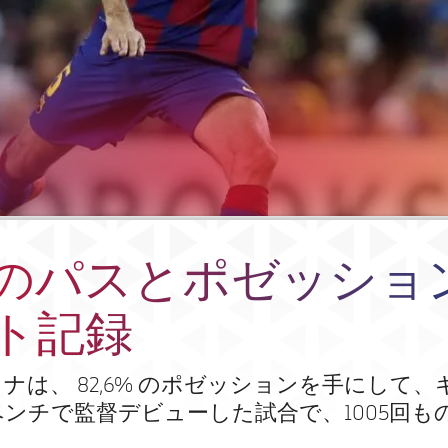
のパスとポゼッショ
ト記録
ロナは、 82,6% のポゼッションを手にして
ンチで監督デビューした試合で、1005回も