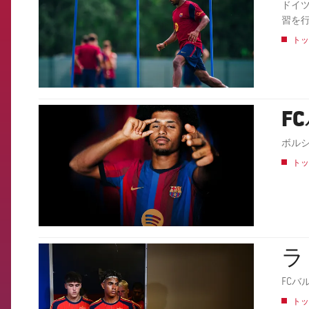
ドイ
習を
トッ
F
FCB Barcelona badge
ボル
トッ
ラ
FCB Barcelona badge
FCバ
トッ