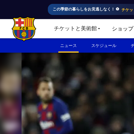
この季節の暮らしをお見逃しなく！ ⚽️
チケッ
チケットと美術館
ショップ
LABEL.SHARE.CARETDOWN
FC Barcelona club badge
ニュース
スケジュール