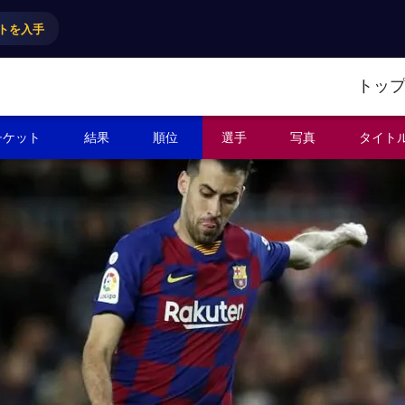
トを入手
トッ
チケット
結果
順位
選手
写真
タイト