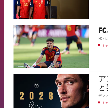
F
FCB Barcelona badge
トッ
ア
FCB Barcelona badge
と
デン
トッ