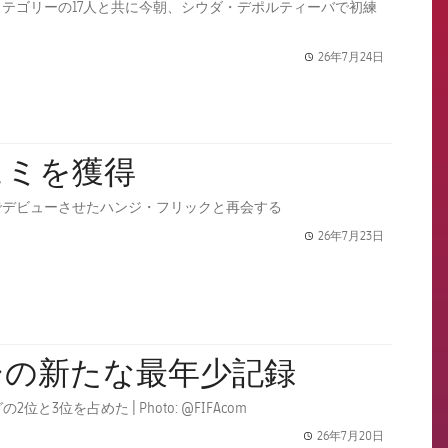
テゴリーの17人と共に今朝、シウダ・デポルティーバで初練
26年7月24日
label.share.
ェミを獲得
でデビューさせたハンジ・フリックと再会する
26年7月23日
label.share.
シの新たな最年少記録
を占めた | Photo: @FIFAcom
26年7月20日
label.share.