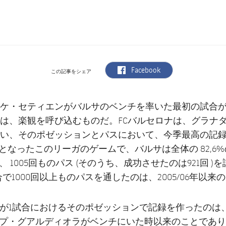
label.aria.facebook
Facebook
この記事をシェア
ケ・セティエンがバルサのベンチを率いた最初の試合
は、楽観を呼び込むものだ。FCバルセロナは、グラナ
い、そのポゼッションとパスにおいて、今季最高の記
目となったこのリーガのゲームで、バルサは全体の 82,6
 1005回ものパス (そのうち、成功させたのは921回 )
で1000回以上ものパスを通したのは、2005/06年以来
が1試合におけるそのポゼッションで記録を作ったのは、20
プ・グアルディオラがベンチにいた時以来のことであり