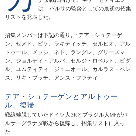
結果
スケジュール
は、バルサの監督としての最初の招集
順位表
リストを発表した。
チケット
結果
招集メンバーは下記の通り。: テア・シュテーゲ
ン、セメド、ピケ、ラキティッチ、セルヒオ、アル
順位表
トゥール、メッシ、ネト、ラングレ、グリーズマ
ン、ジョルディ・アルバ、セルジ・ロベルト、ビダ
ル、ユムティティ、ジュニオール、カルラス・ペレ
ス、リキ・プッチ、アンス・ファティ
テア・シュテーゲンとアルトゥー
ル、復帰
戦線離脱していたドイツ人GKとブラジル人MFがバ
ルサーグラナダ戦から復帰し、招集リストに入っ
た。