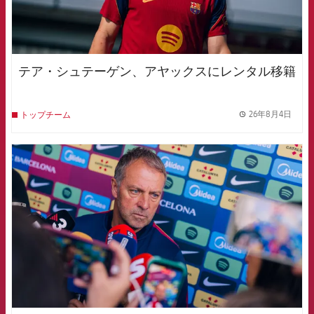
テア・シュテーゲン、アヤックスにレンタル移籍
26年8月4日
トップチーム
label.
FCB Barcelona badge