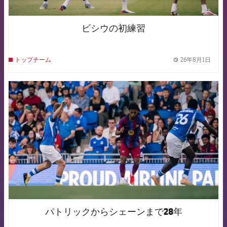
ビシウの初練習
26年8月1日
トップチーム
label.
FCB Barcelona badge
パトリックからシェーンまで28年