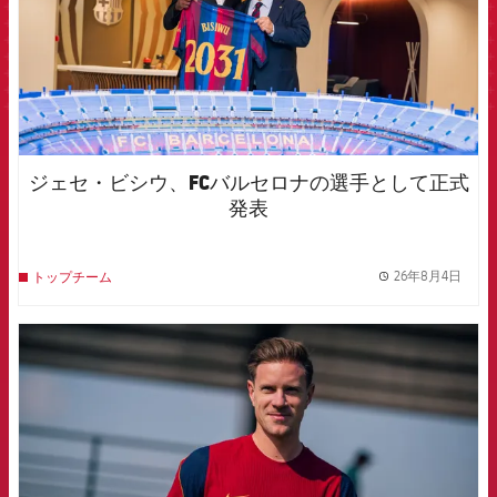
ジェセ・ビシウ、FCバルセロナの選手として正式
発表
26年8月4日
トップチーム
label.
FCB Barcelona badge