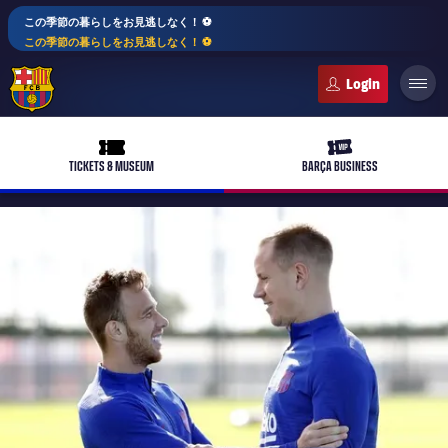
この季節の暮らしをお見逃しなく！ ⚽️
この季節の暮らしをお見逃しなく！ ⚽️
FC Barcelona club badge
ticket-full
ticket-vip
TICKETS & MUSEUM
BARÇA BUSINESS
PLUSICON
LABEL.ARIA.PLUS
トップチーム
plusicon
label.aria.plus
女子サッカー
plusicon
label.aria.plus
バルサアカデミー
plusicon
label.aria.plus
スケジュール
バルサAtlètic
plusicon
label.aria.plus
10年毎