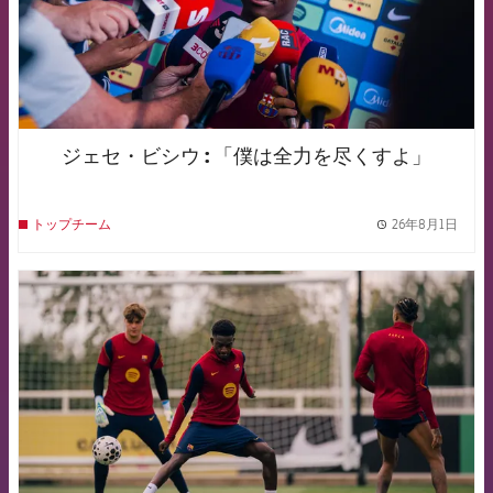
ジェセ・ビシウ : 「僕は全力を尽くすよ」
26年8月1日
トップチーム
label.
FCB Barcelona badge