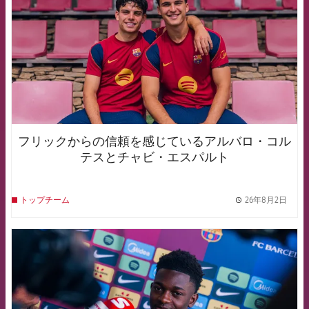
フリックからの信頼を感じているアルバロ・コル
テスとチャビ・エスパルト
26年8月2日
トップチーム
label.
FCB Barcelona badge