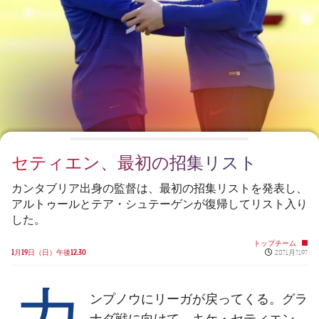
チケット
スケジュール
PLUSICON
LABEL.ARIA.PLUS
会長
plusicon
label.aria.plus
結果
チケット
トップチーム
plusicon
label.aria.plus
レジェンド
プレスパス
順位表
結果
スケジュール
PLUSICON
LABEL.ARIA.PLUS
監督
Facilities
順位表
チケット
トップチーム
plusicon
label.aria.plus
セティエン、最初の招集リスト
結果
スケジュール
PLUSICON
LABEL.ARIA.PLUS
カンタブリア出身の監督は、最初の招集リストを発表し、
順位表
アルトゥールとテア・シュテーゲンが復帰してリスト入り
チケット
トップチーム
plusicon
label.aria.plus
した。
結果
トップチーム
スケジュール
Published ne
1月19日（日）午後12.30
20?1月?19?
PLUSICON
LABEL.ARIA.PLUS
カ
順位表
チケット
トップチーム
plusicon
label.aria.plus
ンプノウにリーガが戻ってくる。グラ
ナダ戦に向けて、キケ・セティエン