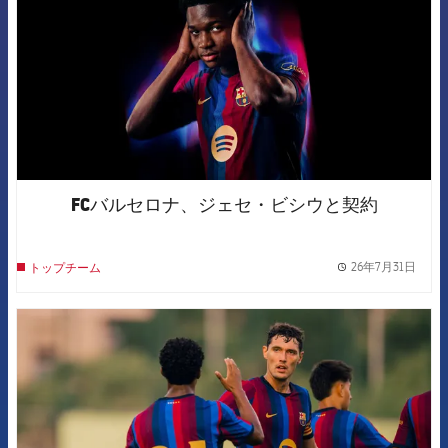
FCバルセロナ、ジェセ・ビシウと契約
26年7月31日
トップチーム
label.
FCB Barcelona badge