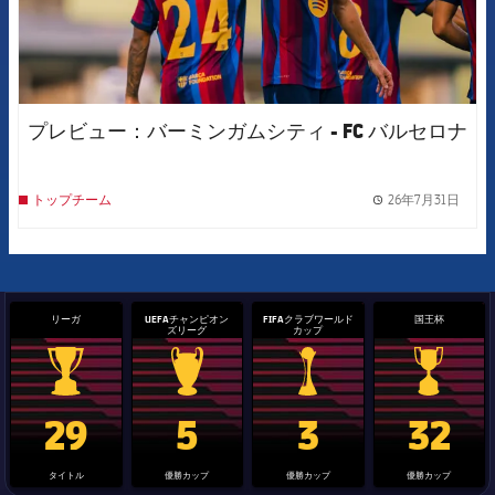
プレビュー：バーミンガムシティ - FC バルセロナ
26年7月31日
トップチーム
label.
リーガ
UEFAチャンピオン
FIFAクラブワールド
国王杯
ズリーグ
カップ
La Liga trophy
Champions League trophy
label.aria.clubworldcup
国王杯
29
5
3
32
タイトル
優勝カップ
優勝カップ
優勝カップ