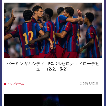
FCB Barcelona badge
バーミンガムシティ - FCバルセロナ：ドローデビ
ュー（2-2、 3-2）
26年7月31日
トップチーム
label.
FCB Barcelona badge