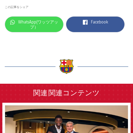
この記事をシェア
label.aria.whatsapp
label.aria.facebook
WhatsApp(ワッツアッ
Facebook
プ）
label.aria.barcelona
関連
関連コンテンツ
FCB Barcelona badge