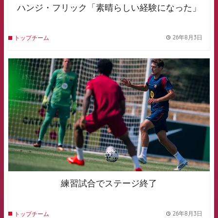
ハンジ・フリック「素晴らしい経験になった」
26年8月3日
トップチーム
label.
FCB Barcelona badge
練習試合でステージ終了
26年8月3日
トップチーム
label.