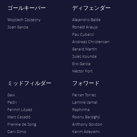
ゴールキーパー
ディフェンダー
Wojciech Szczęsny
Alejandro Balde
Joan Garcia
Ronald Araujo
Pau Cubarsí
Andreas Christensen
Gerard Martín
Jules Kounde
Eric García
Héctor Fort
ミッドフィルダー
フォワード
Gavi
Ferran Torres
Pedri
Lamine Yamal
Fermín López
Raphinha
Marc Casadó
Roony Bardghji
Frenkie de Jong
Anthony Gordon
Dani Olmo
Karim Adeyemi