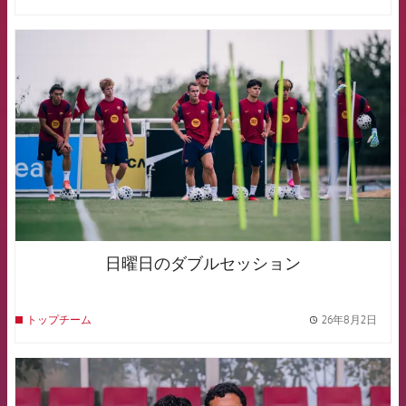
FCB Barcelona badge
日曜日のダブルセッション
26年8月2日
トップチーム
label.
FCB Barcelona badge