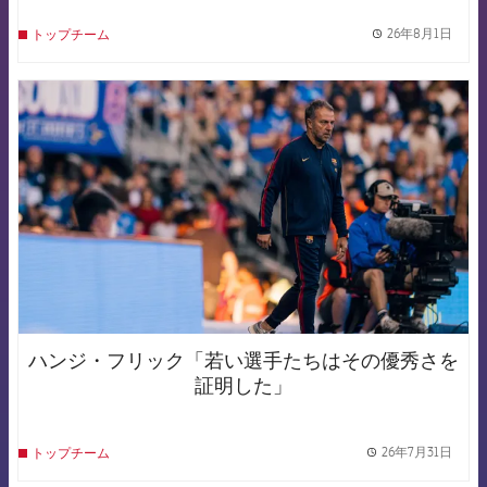
26年8月1日
トップチーム
label.
FCB Barcelona badge
ハンジ・フリック「若い選手たちはその優秀さを
証明した」
26年7月31日
トップチーム
label.