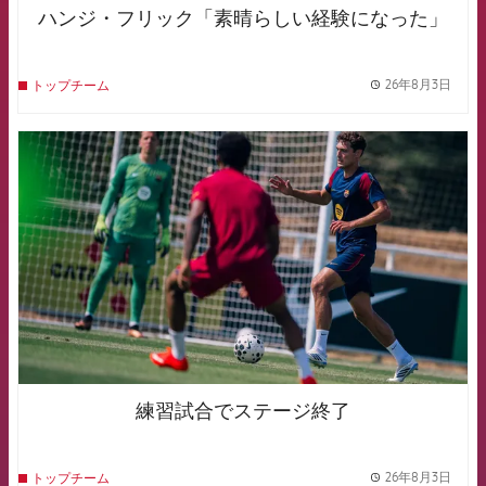
ハンジ・フリック「素晴らしい経験になった」
26年8月3日
トップチーム
label.
FCB Barcelona badge
練習試合でステージ終了
26年8月3日
トップチーム
label.