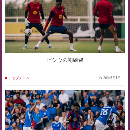
ビシウの初練習
26年8月1日
トップチーム
label.
FCB Barcelona badge