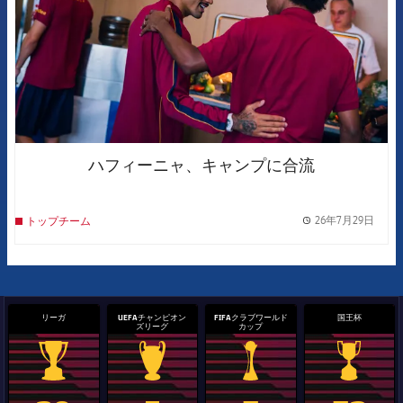
ハフィーニャ、キャンプに合流
26年7月29日
トップチーム
label.
リーガ
UEFAチャンピオン
FIFAクラブワールド
国王杯
ズリーグ
カップ
La Liga trophy
Champions League trophy
label.aria.clubworldcup
国王杯