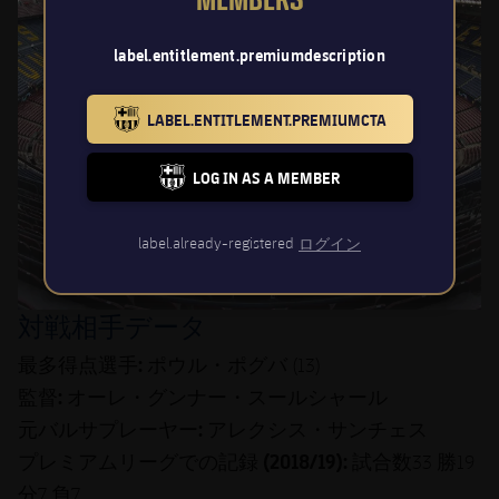
MEMBERS
label.entitlement.premiumdescription
LABEL.ENTITLEMENT.PREMIUMCTA
BARCELONA BADGE GOLD
LOG IN AS A MEMBER
FC BARCELONA CLUB BADGE
label.already-registered
ログイン
対戦相手データ
最多得点選手:
ポウル・ポグバ
(13)
:
監督
オーレ・グンナー・スールシャール
元バルサプレーヤー:
アレクシス・サンチェス
プレミアムリーグでの記録 (2018/19):
試合数
勝
33
19
分
負
7
7