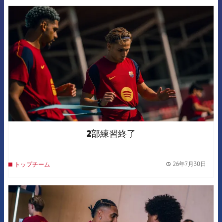
FCB Barcelona badge
2部練習終了
26年7月30日
トップチーム
label.
FCB Barcelona badge