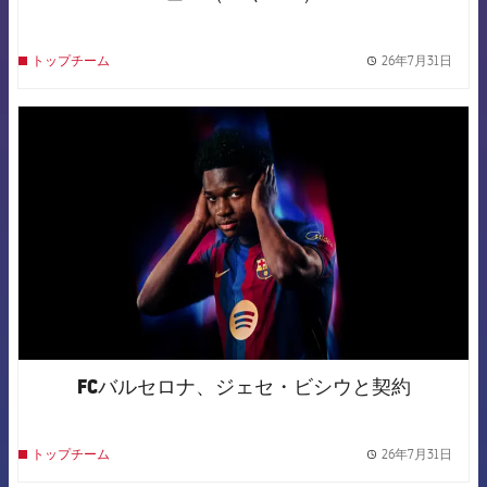
26年7月31日
トップチーム
label.
FCB Barcelona badge
FCバルセロナ、ジェセ・ビシウと契約
26年7月31日
トップチーム
label.