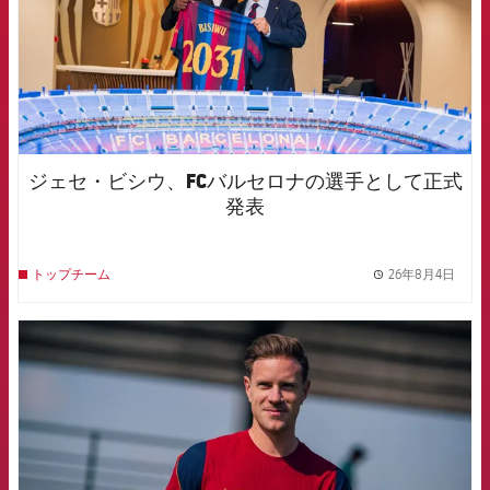
ジェセ・ビシウ、FCバルセロナの選手として正式
発表
26年8月4日
トップチーム
label.
FCB Barcelona badge