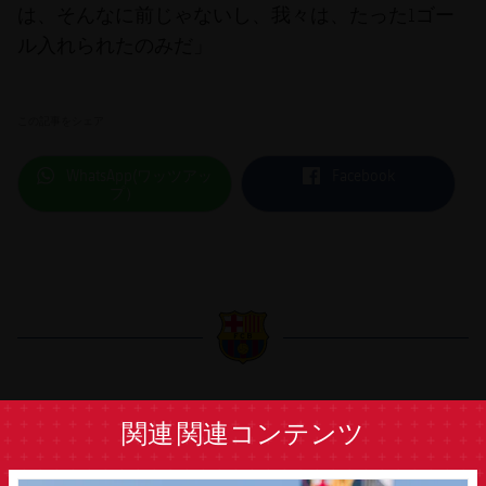
は、そんなに前じゃないし、我々は、たった1ゴー
ル入れられたのみだ」
この記事をシェア
label.aria.whatsapp
label.aria.facebook
WhatsApp(ワッツアッ
Facebook
プ）
label.aria.barcelona
関連
関連コンテンツ