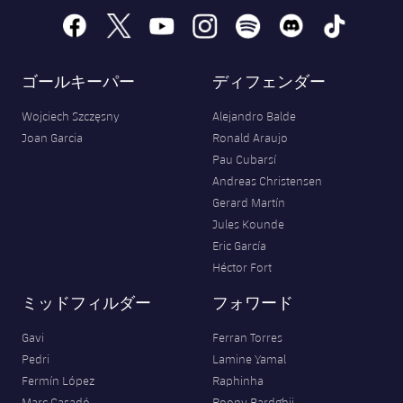
facebook
x
youtube
instagram
spotify
discord
tiktok
ゴールキーパー
ディフェンダー
Wojciech Szczęsny
Alejandro Balde
Joan Garcia
Ronald Araujo
Pau Cubarsí
Andreas Christensen
Gerard Martín
Jules Kounde
Eric García
Héctor Fort
ミッドフィルダー
フォワード
Gavi
Ferran Torres
Pedri
Lamine Yamal
Fermín López
Raphinha
Marc Casadó
Roony Bardghji