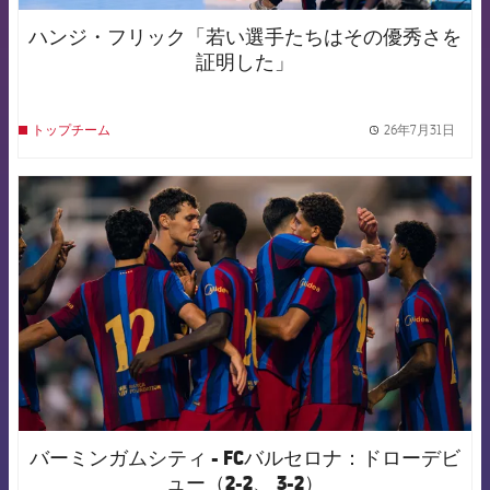
ハンジ・フリック「若い選手たちはその優秀さを
証明した」
26年7月31日
トップチーム
label.
FCB Barcelona badge
バーミンガムシティ - FCバルセロナ：ドローデビ
ュー（2-2、 3-2）