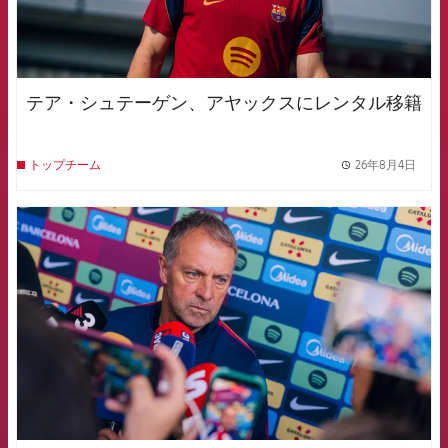
テア・シュテーゲン、アヤックスにレンタル移籍
26年8月4日
トップチーム
label.
FCB Barcelona badge