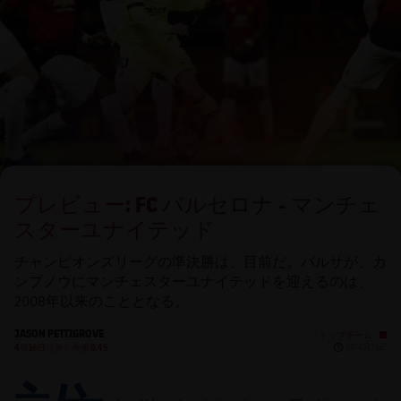
チケット
スケジュール
PLUSICON
LABEL.ARIA.PLUS
会長
plusicon
label.aria.plus
結果
チケット
トップチーム
plusicon
label.aria.plus
レジェンド
プレスパス
順位表
結果
スケジュール
PLUSICON
LABEL.ARIA.PLUS
監督
Facilities
順位表
チケット
トップチーム
plusicon
label.aria.plus
プレビュー: FC バルセロナ - マンチェ
結果
スケジュール
スターユナイテッド
PLUSICON
LABEL.ARIA.PLUS
順位表
チケット
チャンピオンズリーグの準決勝は、目前だ。バルサが、カ
トップチーム
plusicon
label.aria.plus
ンプノウにマンチェスターユナイテッドを迎えるのは、
2008年以来のこととなる。
結果
スケジュール
PLUSICON
LABEL.ARIA.PLUS
JASON PETTIGROVE
トップチーム
Published ne
順位表
4月16日（火）午前8.45
19?4月?16?
チケット
トップチーム
plusicon
label.aria.plus