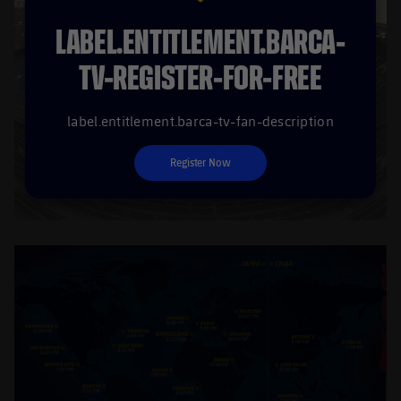
LABEL.ENTITLEMENT.BARCA-
TV-REGISTER-FOR-FREE
label.entitlement.barca-tv-fan-description
Register Now