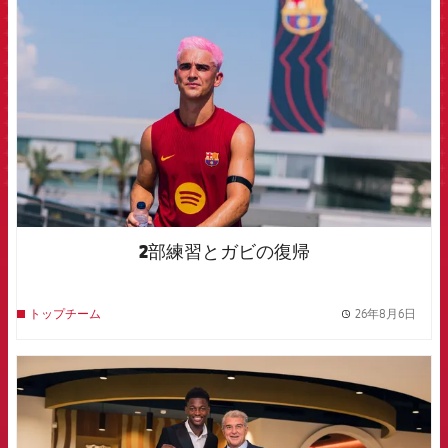
FCB Barcelona badge
2部練習とガビの復帰
26年8月6日
トップチーム
label.
FCB Barcelona badge