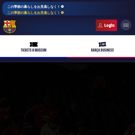
この季節の暮らしをお見逃しなく！ ⚽️
この季節の暮らしをお見逃しなく！ ⚽️
FC Barcelona club badge
ticket-full
ticket-vip
TICKETS & MUSEUM
BARÇA BUSINESS
PLUSICON
LABEL.ARIA.PLUS
トップチーム
plusicon
label.aria.plus
女子サッカー
plusicon
label.aria.plus
バルサアカデミー
plusicon
label.aria.plus
スケジュール
バルサAtlètic
plusicon
label.aria.plus
10年毎