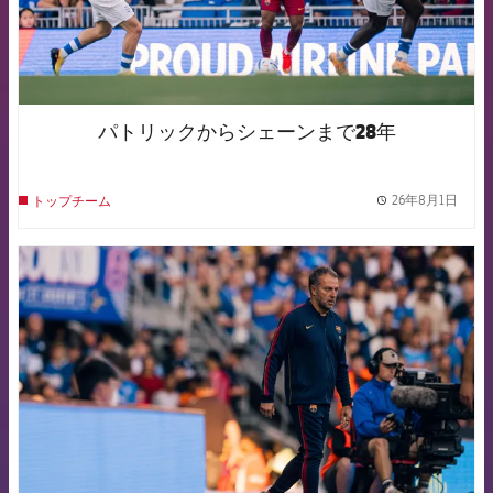
パトリックからシェーンまで28年
26年8月1日
トップチーム
label.
FCB Barcelona badge