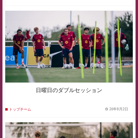
FCB Barcelona badge
日曜日のダブルセッション
26年8月2日
トップチーム
label.
FCB Barcelona badge