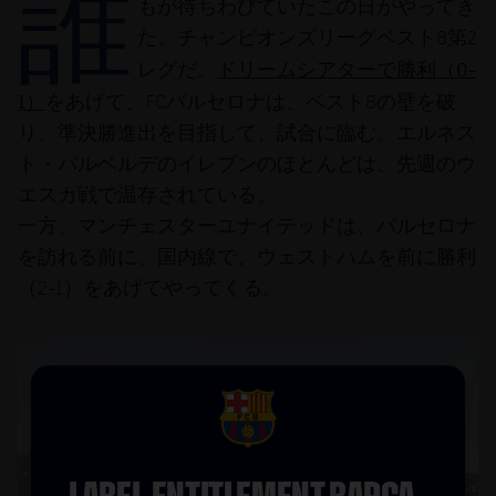
誰
結果
もが待ちわびていたこの日がやってき
スケジュール
た。チャンピオンズリーグベスト8第2
順位表
チケット
ドリームシアターで勝利（0-
レグだ。
1）
をあげて、FCバルセロナは、ベスト8の壁を破
結果
り、準決勝進出を目指して、試合に臨む。エルネス
ト・バルベルデのイレブンのほとんどは、先週のウ
順位表
エスカ戦で温存されている。
一方、マンチェスターユナイテッドは、バルセロナ
を訪れる前に、国内線で、ウェストハムを前に勝利
（2-1）をあげてやってくる。
FCB Barcelona badge