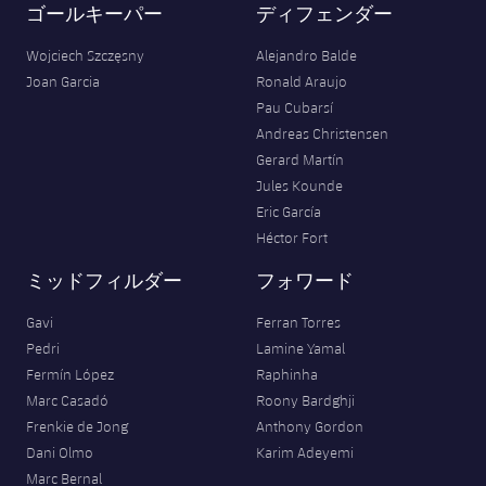
ゴールキーパー
ディフェンダー
Wojciech Szczęsny
Alejandro Balde
Joan Garcia
Ronald Araujo
Pau Cubarsí
Andreas Christensen
Gerard Martín
Jules Kounde
Eric García
Héctor Fort
ミッドフィルダー
フォワード
Gavi
Ferran Torres
Pedri
Lamine Yamal
Fermín López
Raphinha
Marc Casadó
Roony Bardghji
Frenkie de Jong
Anthony Gordon
Dani Olmo
Karim Adeyemi
Marc Bernal