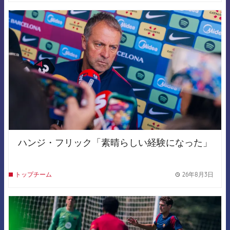
FCB Barcelona badge
ハンジ・フリック「素晴らしい経験になった」
26年8月3日
トップチーム
label.
FCB Barcelona badge