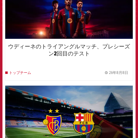
ウディーネのトライアングルマッチ、プレシーズ
ン2回目のテスト
26年8月8日
トップチーム
label.
FCB Barcelona badge