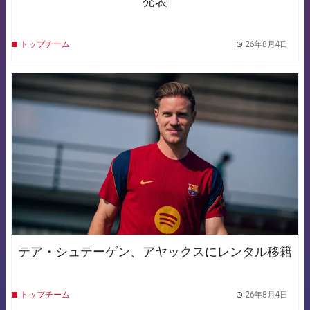
発表
26年8月4日
トップチーム
label.
FCB Barcelona badge
テア・シュテーゲン、アヤックスにレンタル移籍
26年8月4日
トップチーム
label.