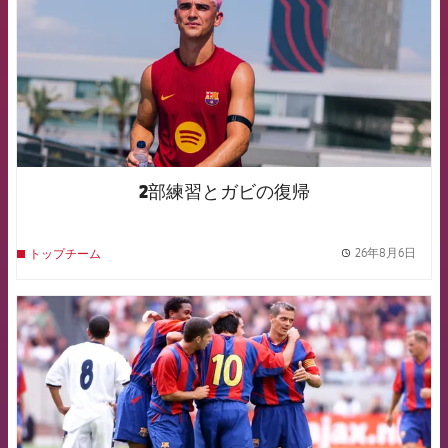
2部練習とガビの復帰
26年8月6日
トップチーム
label.
FCB Barcelona badge