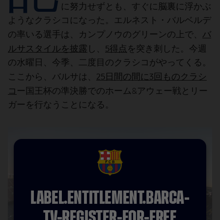
結果
スケジュール
に努力せずとも、すぐに脳裏に浮かぶ
ようなクラシコになった。エルネスト・バルベルデ
順位表
チケット
バ
の率いる選手は、カンプノウのグリーンの上で、
ルサスタイルを披露
5得点
し、
を突き刺した。今週
結果
の水曜日、今季、二度目のクラシコがやってくる。
25日間の間に3回ものクラシ
ここから、バルサは、
順位表
コ
ー国王杯の準決勝でのホーム&アウェー戦とリー
ガーを行なうことになる。
FCB Barcelona badge
LABEL.ENTITLEMENT.BARCA-
TV-REGISTER-FOR-FREE