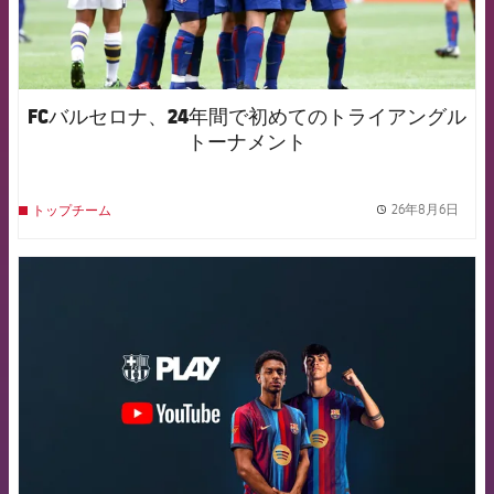
FCバルセロナ、24年間で初めてのトライアングル
トーナメント
26年8月6日
トップチーム
label.
FCB Barcelona badge