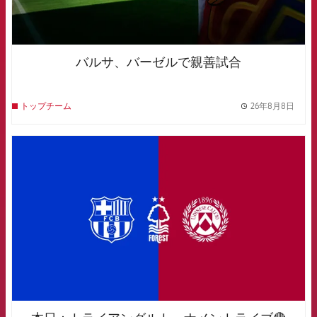
バルサ、バーゼルで親善試合
26年8月8日
トップチーム
label.
FCB Barcelona badge