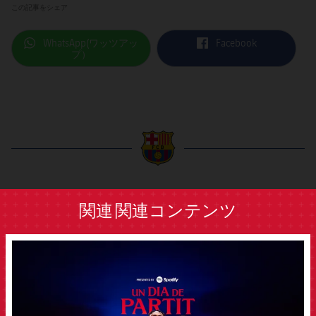
この記事をシェア
label.aria.whatsapp
label.aria.facebook
WhatsApp(ワッツアッ
Facebook
プ）
label.aria.barcelona
関連
関連コンテンツ
FCB Barcelona badge