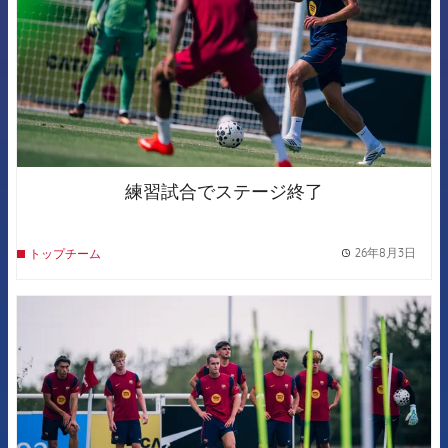
練習試合でステージ終了
26年8月3日
トップチーム
label.
FCB Barcelona badge