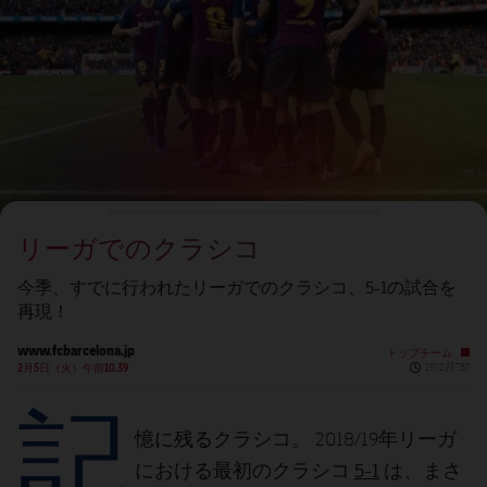
チケット
スケジュール
PLUSICON
LABEL.ARIA.PLUS
会長
plusicon
label.aria.plus
結果
チケット
トップチーム
plusicon
label.aria.plus
レジェンド
プレスパス
順位表
結果
スケジュール
PLUSICON
LABEL.ARIA.PLUS
監督
Facilities
順位表
チケット
トップチーム
plusicon
label.aria.plus
リーガでのクラシコ
結果
スケジュール
PLUSICON
LABEL.ARIA.PLUS
今季、すでに行われたリーガでのクラシコ、5-1の試合を
順位表
再現！
チケット
トップチーム
plusicon
label.aria.plus
www.fcbarcelona.jp
トップチーム
Published n
結果
2月5日（火）午前10.39
19?2月?5?
スケジュール
記
PLUSICON
LABEL.ARIA.PLUS
順位表
チケット
憶に残るクラシコ。 2018/19年リーガ
トップチーム
plusicon
label.aria.plus
5-1
における最初のクラシコ
は、まさ