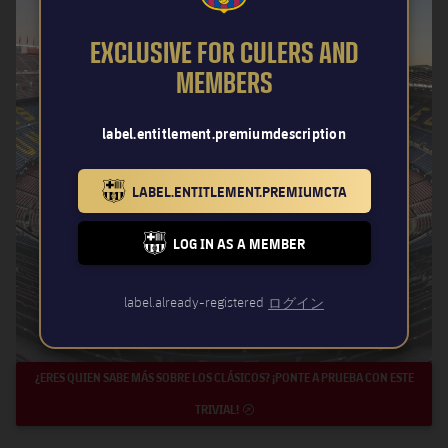
EXCLUSIVE FOR CULERS AND
MEMBERS
label.entitlement.premiumdescription
LABEL.ENTITLEMENT.PREMIUMCTA
BARCELONA BADGE GOLD
LOG IN AS A MEMBER
FC BARCELONA CLUB BADGE
label.already-registered
ログイン
¿ERES QUIEN SABE MÁS SOBRE LOS CLÁSICOS? ¡PONTE A PRUEBA CON ESTE
TRIVIAL!
EXTERNAL LINK