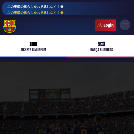
この季節の暮らしをお見逃しなく！ ⚽️
この季節の暮らしをお見逃しなく！ ⚽️
FC Barcelona club badge
ticket-full
ticket-vip
TICKETS & MUSEUM
BARÇA BUSINESS
PLUSICON
LABEL.ARIA.PLUS
トップチーム
plusicon
label.aria.plus
女子サッカー
plusicon
label.aria.plus
バルサアカデミー
plusicon
label.aria.plus
スケジュール
バルサAtlètic
plusicon
label.aria.plus
10年毎