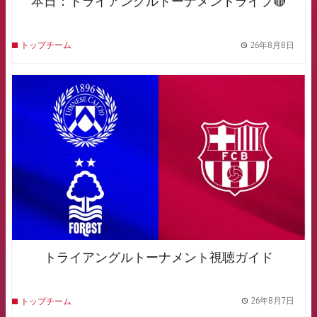
本日：トライアングルトーナメントライブ🔴
26年8月8日
トップチーム
label.
FCB Barcelona badge
トライアングルトーナメント視聴ガイド
26年8月7日
トップチーム
label.