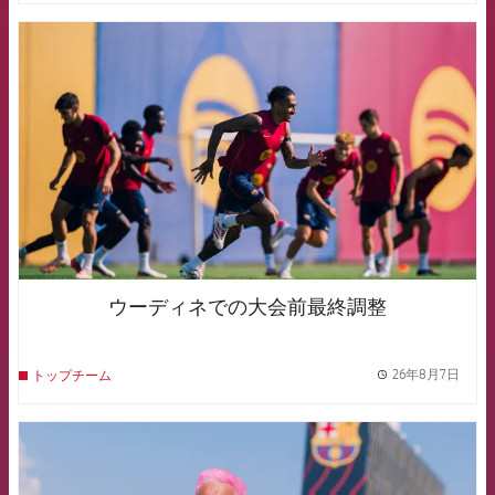
FCB Barcelona badge
ウーディネでの大会前最終調整
26年8月7日
トップチーム
label.
FCB Barcelona badge