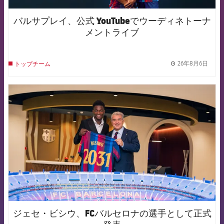
バルサプレイ、公式 YouTubeでウーディネトーナ
メントライブ
26年8月6日
トップチーム
label.
FCB Barcelona badge
ジェセ・ビシウ、FCバルセロナの選手として正式