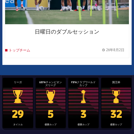
日曜日のダブルセッション
26年8月2日
トップチーム
label.
リーガ
UEFAチャンピオン
FIFAクラブワールド
国王杯
ズリーグ
カップ
La Liga trophy
Champions League trophy
label.aria.clubworldcup
国王杯
29
5
3
32
タイトル
優勝カップ
優勝カップ
優勝カップ