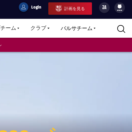
Login
JA
計画を見る
filled-badge
user
Culers
www
プチーム
クラブ
バルサチーム
LABEL.ARIA.CARETDOWN
LABEL.ARIA.CARETDOWN
LABEL.ARIA.CARETDOWN
ル