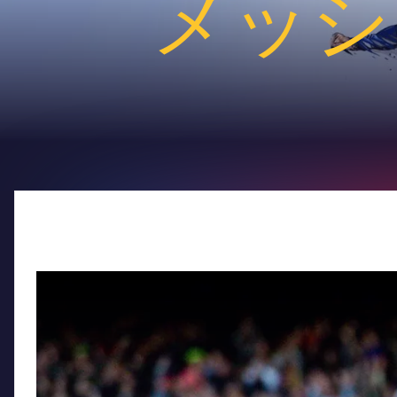
メッシ
FC Barcelona club badge