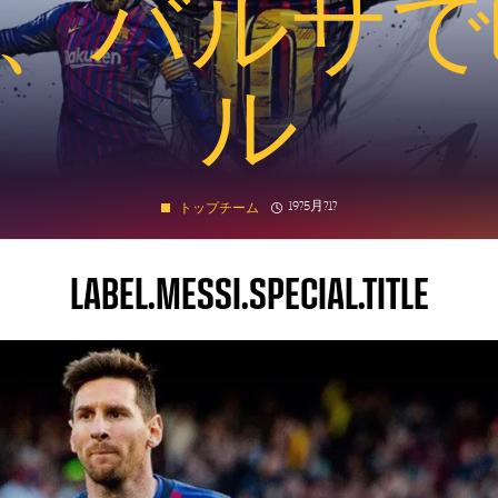
、バルサで6
ル
clock
Published news
19?5月?1?
トップチーム
LABEL.MESSI.SPECIAL.TITLE