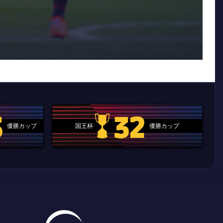
3
32
優勝カップ
国王杯
優勝カップ
.clubworldcup
国王杯