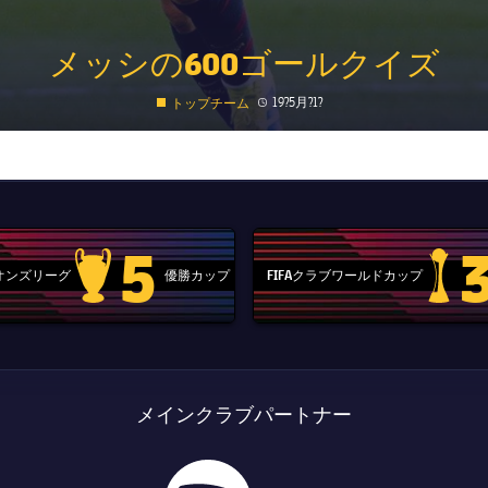
メッシの600ゴールクイズ
Published news
19?5月?1?
トップチーム
5
ピオンズリーグ
優勝カップ
FIFAクラブワールドカップ
Champions League trophy
label.aria
メインクラブパートナー