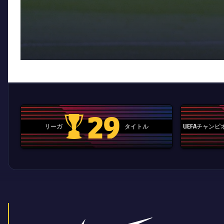
29
リーガ
タイトル
UEFAチャン
La Liga trophy