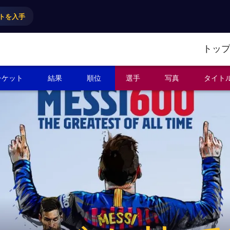
トを入手
トッ
チケット
結果
順位
選手
写真
タイト