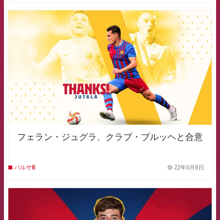
FCB Barcelona badge
フェラン・ジュグラ、クラブ・ブルッヘと合意
22年6月8日
バルサB
label.
FCB Barcelona badge