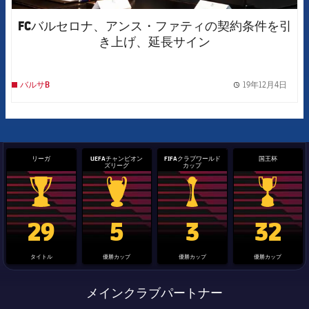
FCバルセロナ、アンス・ファティの契約条件を引
き上げ、延長サイン
19年12月4日
バルサB
label.
リーガ
UEFAチャンピオン
FIFAクラブワールド
国王杯
ズリーグ
カップ
La Liga trophy
Champions League trophy
label.aria.clubworldcup
国王杯
29
5
3
32
タイトル
優勝カップ
優勝カップ
優勝カップ
メインクラブパートナー