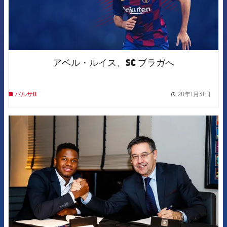
アベル・ルイス、SC ブラガへ
20年1月31日
バルサB
label.
FCB Barcelona badge