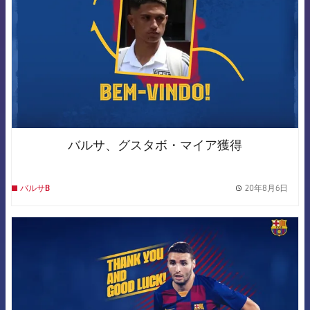
バルサ、グスタボ・マイア獲得
20年8月6日
バルサB
label.
FCB Barcelona badge