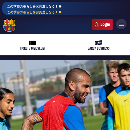
この季節の暮らしをお見逃しなく！ ⚽️
この季節の暮らしをお見逃しなく！ ⚽️
FC Barcelona club badge
ticket-full
ticket-vip
TICKETS & MUSEUM
BARÇA BUSINESS
plusicon
label.aria.plus
バルサアカデミー
plusicon
label.aria.plus
10年毎