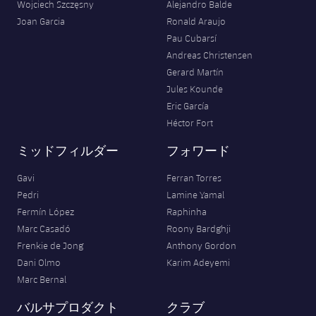
Wojciech Szczęsny
Alejandro Balde
Joan Garcia
Ronald Araujo
Pau Cubarsí
Andreas Christensen
Gerard Martín
Jules Kounde
Eric García
Héctor Fort
ミッドフィルダー
フォワード
Gavi
Ferran Torres
Pedri
Lamine Yamal
Fermín López
Raphinha
Marc Casadó
Roony Bardghji
Frenkie de Jong
Anthony Gordon
Dani Olmo
Karim Adeyemi
Marc Bernal
バルサプロダクト
クラブ