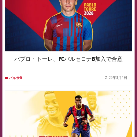
パブロ・トーレ、FCバルセロナB加入で合意
22年3月4日
バルサB
label.
FCB Barcelona badge