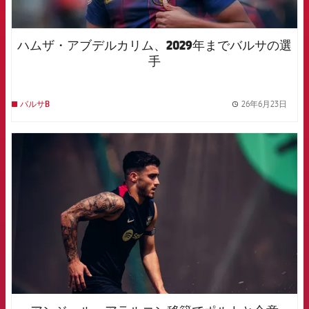
ハムザ・アブデルカリム、2029年までバルサの選
手
26年6月23日
バルサB
label.
FCB Barcelona badge