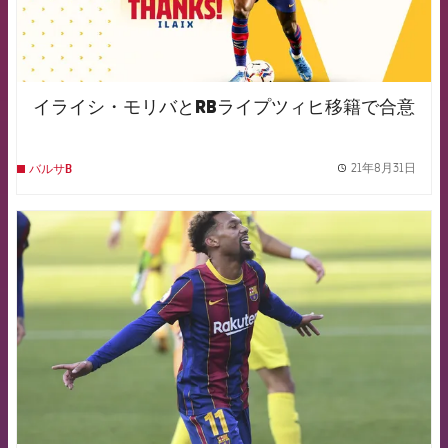
イライシ・モリバとRBライプツィヒ移籍で合意
21年8月31日
バルサB
label.
FCB Barcelona badge