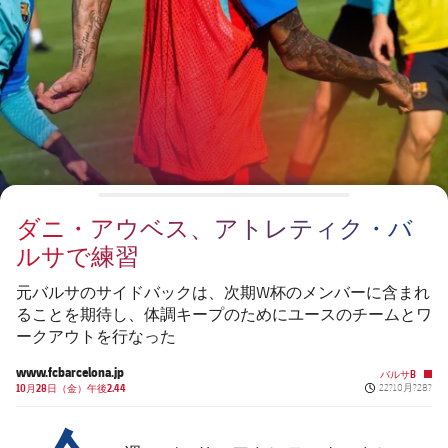
会長
plusicon
label.aria.plus
レジェンド
プレスパス
監督
Facilities
ダニ・アウベス、アトレティク・バ
ルサで練習
元バルサのサイドバックは、次期W杯のメンバーに含まれ
ることを期待し、体調キープのためにユースのチームとワ
ークアウトを行なった
www.fcbarcelona.jp
バルサB
Published news
10月28日（金）午後2.44
22?10月?28?