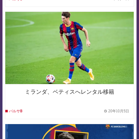
label.
FCB Barcelona badge
ミランダ、ベティスへレンタル移籍
20年10月5日
バルサB
label.
FCB Barcelona badge