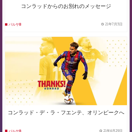
コンラッドからのお別れのメッセージ
21年7月3日
バルサB
label.
FCB Barcelona badge
コンラッド・デ・ラ・フエンテ、オリンピークへ
21年6月29日
バルサB