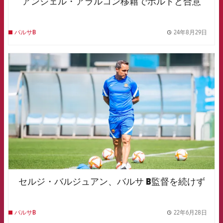
アンジェル・アラルコン移籍でポルトと合意
24年8月29日
バルサB
label.
FCB Barcelona badge
セルジ・バルジュアン、バルサ B監督を続けず
22年6月28日
バルサB
label.